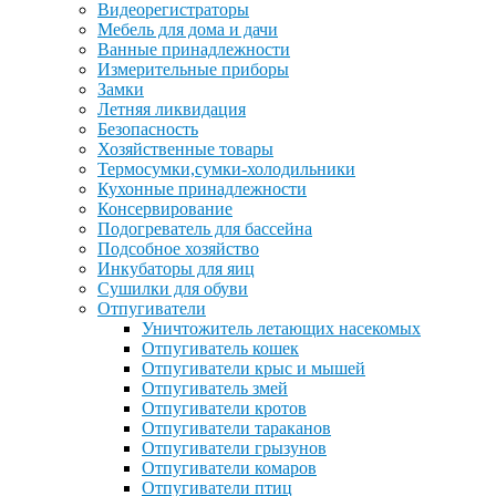
Видеорегистраторы
Мебель для дома и дачи
Ванные принадлежности
Измерительные приборы
Замки
Летняя ликвидация
Безопасность
Хозяйственные товары
Термосумки,сумки-холодильники
Кухонные принадлежности
Консервирование
Подогреватель для бассейна
Подсобное хозяйство
Инкубаторы для яиц
Сушилки для обуви
Отпугиватели
Уничтожитель летающих насекомых
Отпугиватель кошек
Отпугиватели крыс и мышей
Отпугиватель змей
Отпугиватели кротов
Отпугиватели тараканов
Отпугиватели грызунов
Отпугиватели комаров
Отпугиватели птиц