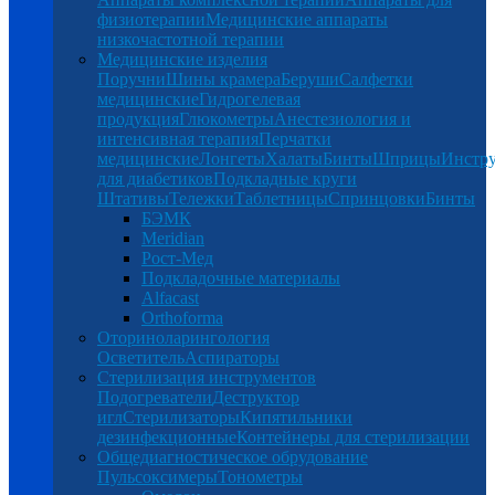
физиотерапии
Медицинские аппараты
низкочастотной терапии
Медицинские изделия
Поручни
Шины крамера
Беруши
Салфетки
медицинские
Гидрогелевая
продукция
Глюкометры
Анестезиология и
интенсивная терапия
Перчатки
медицинские
Лонгеты
Халаты
Бинты
Шприцы
Инстр
для диабетиков
Подкладные круги
Штативы
Тележки
Таблетницы
Спринцовки
Бинты
БЭМК
Meridian
Рост-Мед
Подкладочные материалы
Alfacast
Orthoforma
Оториноларингология
Осветитель
Аспираторы
Стерилизация инструментов
Подогреватели
Деструктор
игл
Стерилизаторы
Кипятильники
дезинфекционные
Контейнеры для стерилизации
Общедиагностическое обрудование
Пульсоксимеры
Тонометры