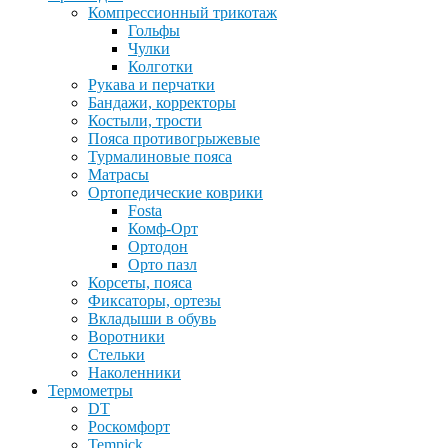
Компрессионный трикотаж
Гольфы
Чулки
Колготки
Рукава и перчатки
Бандажи, корректоры
Костыли, трости
Пояса противогрыжевые
Турмалиновые пояса
Матрасы
Ортопедические коврики
Fosta
Комф-Орт
Ортодон
Орто пазл
Корсеты, пояса
Фиксаторы, ортезы
Вкладыши в обувь
Воротники
Стельки
Наколенники
Термометры
DT
Роскомфорт
Tempick