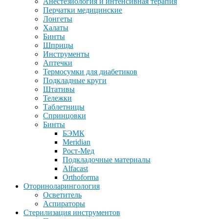
Анестезиология и интенсивная терапия
Перчатки медицинские
Лонгеты
Халаты
Бинты
Шприцы
Инструменты
Аптечки
Термосумки для диабетиков
Подкладные круги
Штативы
Тележки
Таблетницы
Спринцовки
Бинты
БЭМК
Meridian
Рост-Мед
Подкладочные материалы
Alfacast
Orthoforma
Оториноларингология
Осветитель
Аспираторы
Стерилизация инструментов