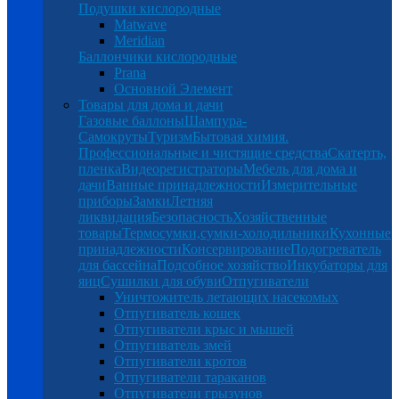
Подушки кислородные
Matwave
Meridian
Баллончики кислородные
Prana
Основной Элемент
Товары для дома и дачи
Газовые баллоны
Шампура-
Самокруты
Туризм
Бытовая химия.
Профессиональные и чистящие средства
Скатерть,
пленка
Видеорегистраторы
Мебель для дома и
дачи
Ванные принадлежности
Измерительные
приборы
Замки
Летняя
ликвидация
Безопасность
Хозяйственные
товары
Термосумки,сумки-холодильники
Кухонные
принадлежности
Консервирование
Подогреватель
для бассейна
Подсобное хозяйство
Инкубаторы для
яиц
Сушилки для обуви
Отпугиватели
Уничтожитель летающих насекомых
Отпугиватель кошек
Отпугиватели крыс и мышей
Отпугиватель змей
Отпугиватели кротов
Отпугиватели тараканов
Отпугиватели грызунов