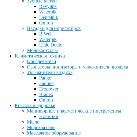
Зубные щетки
Revyline
Waterpik
Dentalpik
Omron
Насадки для ирригаторов
B.Well
Waterpik
Little Doctor
Молокоотсосы
Климатическая техника
Обогреватели
Озонаторы, ионизаторы и увлажнители воздуха
Увлажнители воздуха
Pango
Fanline
Eropower
Bradex
Omron
Красота и здоровье
Маникюрные и косметические инструменты
Новинки
Мыло
Морская соль
Массажное оборудование