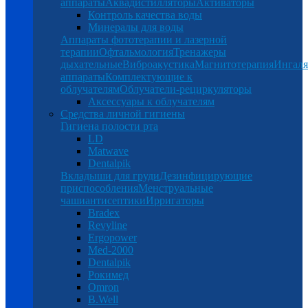
аппараты
Аквадистилляторы
Активаторы
Контроль качества воды
Минералы для воды
Аппараты фототерапии и лазерной
терапии
Офтальмология
Тренажеры
дыхательные
Виброакустика
Магнитотерапия
Ингал
аппараты
Комплектующие к
облучателям
Облучатели-рециркуляторы
Аксессуары к облучателям
Средства личной гигиены
Гигиена полости рта
LD
Matwave
Dentalpik
Вкладыши для груди
Дезинфицирующие
приспособления
Менструальные
чаши
антисептики
Ирригаторы
Bradex
Revyline
Ergopower
Med-2000
Dentalpik
Рокимед
Omron
B.Well