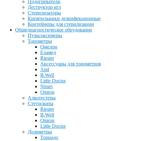
Подогреватели
Деструктор игл
Стерилизаторы
Кипятильники дезинфекционные
Контейнеры для стерилизации
Общедиагностическое обрудование
Пульсоксимеры
Тонометры
Омелон
Еламед
Riester
Аксессуары для тонометров
And
B.Well
Little Doctor
Nissei
Omron
Алкотестеры
Стетоскопы
Riester
B.Well
Omron
Little Doctor
Дозиметры
Торнадо