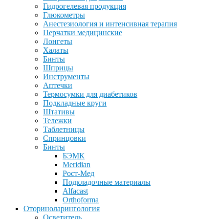
Гидрогелевая продукция
Глюкометры
Анестезиология и интенсивная терапия
Перчатки медицинские
Лонгеты
Халаты
Бинты
Шприцы
Инструменты
Аптечки
Термосумки для диабетиков
Подкладные круги
Штативы
Тележки
Таблетницы
Спринцовки
Бинты
БЭМК
Meridian
Рост-Мед
Подкладочные материалы
Alfacast
Orthoforma
Оториноларингология
Осветитель