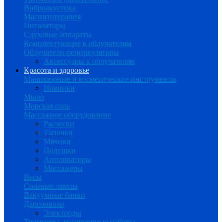
Виброакустика
Магнитотерапия
Ингаляторы
Слуховые аппараты
Комплектующие к облучателям
Облучатели-рециркуляторы
Аксессуары к облучателям
Красота и здоровье
Маникюрные и косметические инструменты
Новинки
Мыло
Морская соль
Массажное оборудование
Расчески
Тапочки
Мячики
Подушки
Аппликаторы
Массажеры
Весы
Солевые лампы
Вакуумные банки
Дарсонвали
Электроды
Триммеры, маникюрные наборы