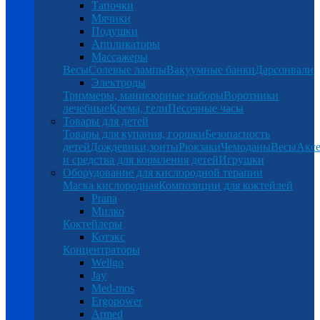
Тапочки
Мячики
Подушки
Аппликаторы
Массажеры
Весы
Солевые лампы
Вакуумные банки
Дарсонвали
Электроды
Триммеры, маникюрные наборы
Воротники
лечебные
Крема, гели
Песочные часы
Товары для детей
Товары для купания, горшки
Безопасность
детей
Дождевики,зонты
Рюкзаки
Чемоданы
Весы
Аксе
и средства для кормления детей
Игрушки
Оборудование для кислородной терапии
Маска кислородная
Композиции для коктейлей
Prana
Милко
Коктейлеры
Котэкс
Концентраторы
Wellgo
Jay
Med-mos
Ergopower
Armed