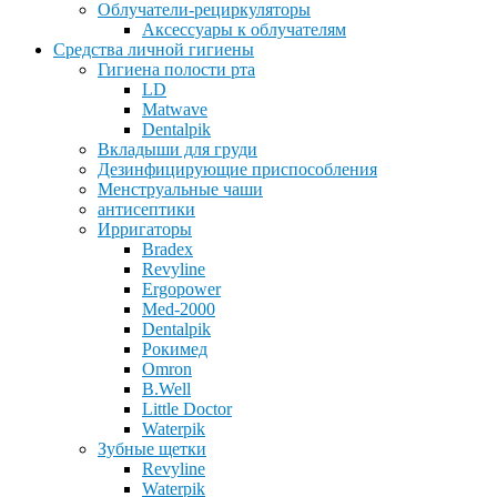
Облучатели-рециркуляторы
Аксессуары к облучателям
Средства личной гигиены
Гигиена полости рта
LD
Matwave
Dentalpik
Вкладыши для груди
Дезинфицирующие приспособления
Менструальные чаши
антисептики
Ирригаторы
Bradex
Revyline
Ergopower
Med-2000
Dentalpik
Рокимед
Omron
B.Well
Little Doctor
Waterpik
Зубные щетки
Revyline
Waterpik