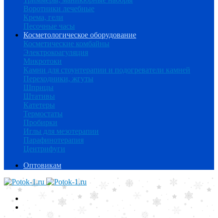
Воротники лечебные
Крема, гели
Песочные часы
Косметологическое оборудование
Косметические комбайны
Электрокоагуляция
Микротоки
Камни для стоунтерапии и подогреватели камней
Переходники, жгуты
Шприцы
Штативы
Катетеры
Термостаты
Пробирки
Иглы для мезотерапии
Парафинотерапия
Центрифуги
Оптовикам