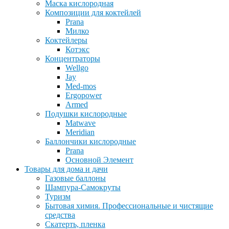
Маска кислородная
Композиции для коктейлей
Prana
Милко
Коктейлеры
Котэкс
Концентраторы
Wellgo
Jay
Med-mos
Ergopower
Armed
Подушки кислородные
Matwave
Meridian
Баллончики кислородные
Prana
Основной Элемент
Товары для дома и дачи
Газовые баллоны
Шампура-Самокруты
Туризм
Бытовая химия. Профессиональные и чистящие
средства
Скатерть, пленка