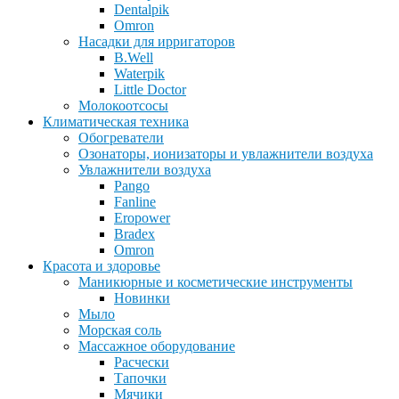
Dentalpik
Omron
Насадки для ирригаторов
B.Well
Waterpik
Little Doctor
Молокоотсосы
Климатическая техника
Обогреватели
Озонаторы, ионизаторы и увлажнители воздуха
Увлажнители воздуха
Pango
Fanline
Eropower
Bradex
Omron
Красота и здоровье
Маникюрные и косметические инструменты
Новинки
Мыло
Морская соль
Массажное оборудование
Расчески
Тапочки
Мячики