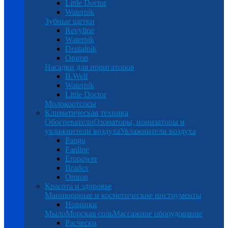
Little Doctor
Waterpik
Зубные щетки
Revyline
Waterpik
Dentalpik
Omron
Насадки для ирригаторов
B.Well
Waterpik
Little Doctor
Молокоотсосы
Климатическая техника
Обогреватели
Озонаторы, ионизаторы и
увлажнители воздуха
Увлажнители воздуха
Pango
Fanline
Eropower
Bradex
Omron
Красота и здоровье
Маникюрные и косметические инструменты
Новинки
Мыло
Морская соль
Массажное оборудование
Расчески