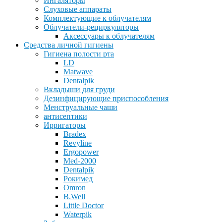
Ингаляторы
Слуховые аппараты
Комплектующие к облучателям
Облучатели-рециркуляторы
Аксессуары к облучателям
Средства личной гигиены
Гигиена полости рта
LD
Matwave
Dentalpik
Вкладыши для груди
Дезинфицирующие приспособления
Менструальные чаши
антисептики
Ирригаторы
Bradex
Revyline
Ergopower
Med-2000
Dentalpik
Рокимед
Omron
B.Well
Little Doctor
Waterpik