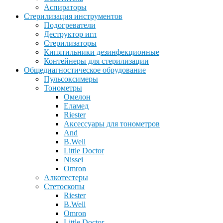
Аспираторы
Стерилизация инструментов
Подогреватели
Деструктор игл
Стерилизаторы
Кипятильники дезинфекционные
Контейнеры для стерилизации
Общедиагностическое обрудование
Пульсоксимеры
Тонометры
Омелон
Еламед
Riester
Аксессуары для тонометров
And
B.Well
Little Doctor
Nissei
Omron
Алкотестеры
Стетоскопы
Riester
B.Well
Omron
Little Doctor