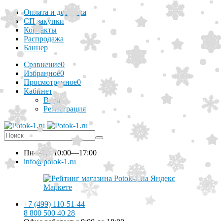
Оплата и доставка
СП закупки
Контакты
Распродажа
Баннер
Сравнение
0
Избранное
0
Просмотренное
0
Кабинет
Вход
Регистрация
Пн—Пт
10:00—17:00
info@potok-1.ru
+7 (499) 110-51-44
8 800 500 40 28