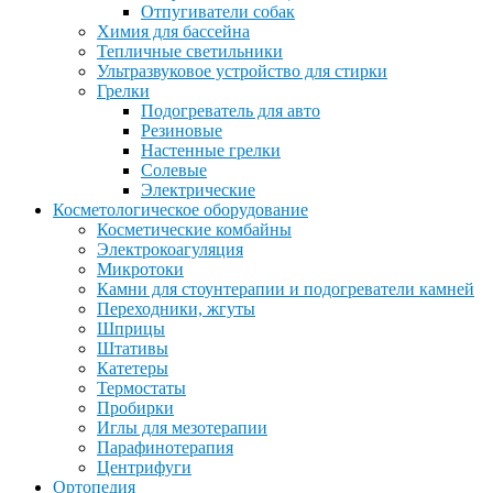
Отпугиватели собак
Химия для бассейна
Тепличные светильники
Ультразвуковое устройство для стирки
Грелки
Подогреватель для авто
Резиновые
Настенные грелки
Солевые
Электрические
Косметологическое оборудование
Косметические комбайны
Электрокоагуляция
Микротоки
Камни для стоунтерапии и подогреватели камней
Переходники, жгуты
Шприцы
Штативы
Катетеры
Термостаты
Пробирки
Иглы для мезотерапии
Парафинотерапия
Центрифуги
Ортопедия