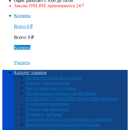
Офис работает с 9:00 до 18:00
Заказы ONLINE принимаются 24/7
Корзина
Всего
0
₽
Всего
:
0
₽
Корзина
Удалить
Каталог товаров
Автомобильные аксессуары
Товары для похудения
Масло холодного отжима
Медицинские товары для обучения
МАНЕКЕН-ТРЕНАЖЕР МАКСИМ сердечно-
легочная реанимация
Товары для животных
Лечебное питание
Витамины
Смеси для энтерального питания
Физиотерапевтическое оборудование
Аппараты комплексной терапии
Аппараты для