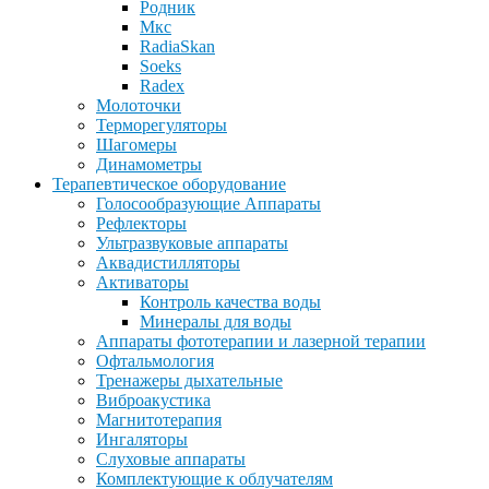
Родник
Мкс
RadiaSkan
Soeks
Radex
Молоточки
Терморегуляторы
Шагомеры
Динамометры
Терапевтическое оборудование
Голосообразующие Аппараты
Рефлекторы
Ультразвуковые аппараты
Аквадистилляторы
Активаторы
Контроль качества воды
Минералы для воды
Аппараты фототерапии и лазерной терапии
Офтальмология
Тренажеры дыхательные
Виброакустика
Магнитотерапия
Ингаляторы
Слуховые аппараты
Комплектующие к облучателям