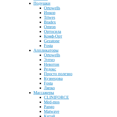
Подушки
Ortowells
Инкор
Triwes
Bradex
Omron
Ортосила
Комф-Орт
Gezatone
Fosta
Аппликаторы
Ortowells
Элтиз
Невотон
Редокс
Просто полезно
Кузнецова
Fosta
Ляпко
Массажеры
CLINIFORCE
Med-mos
Pango
Matwave
Китай