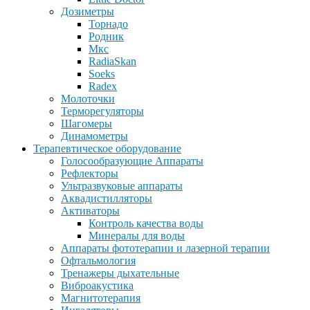
Дозиметры
Торнадо
Родник
Мкс
RadiaSkan
Soeks
Radex
Молоточки
Терморегуляторы
Шагомеры
Динамометры
Терапевтическое оборудование
Голосообразующие Аппараты
Рефлекторы
Ультразвуковые аппараты
Аквадистилляторы
Активаторы
Контроль качества воды
Минералы для воды
Аппараты фототерапии и лазерной терапии
Офтальмология
Тренажеры дыхательные
Виброакустика
Магнитотерапия