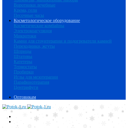
Воротники лечебные
Крема, гели
Песочные часы
Косметологическое оборудование
Косметические комбайны
Электрокоагуляция
Микротоки
Камни для стоунтерапии и подогреватели камней
Переходники, жгуты
Шприцы
Штативы
Катетеры
Термостаты
Пробирки
Иглы для мезотерапии
Парафинотерапия
Центрифуги
Оптовикам