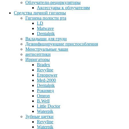
Облучатели-рециркуляторы
Аксессуары к облучателям
Средства личной гигиены
Гигиена полости рта
LD
Matwave
Dentalpik
Вкладыши для груди
Дезинфицирующие приспособления
Менструальные чаши
антисептики
Ирригаторы
Bradex
Revyline
Ergopower
Med-2000
Dentalpik
Рокимед
Omron
B.Well
Little Doctor
Waterpik
Зубные щетки
Revyline
Waterpik