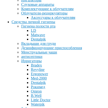
Ингаляторы
Слуховые аппараты
Комплектующие к облучателям
Облучатели-рециркуляторы
Аксессуары к облучателям
Средства личной гигиены
Гигиена полости рта
LD
Matwave
Dentalpik
Вкладыши для груди
Дезинфицирующие приспособления
Менструальные чаши
антисептики
Ирригаторы
Bradex
Revyline
Ergopower
Med-2000
Dentalpik
Рокимед
Omron
B.Well
Little Doctor
Waterpik