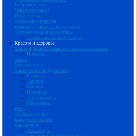
Виброакустика
Магнитотерапия
Ингаляторы
Слуховые аппараты
Комплектующие к облучателям
Облучатели-рециркуляторы
Аксессуары к облучателям
Красота и здоровье
Маникюрные и косметические инструменты
Новинки
Мыло
Морская соль
Массажное оборудование
Расчески
Тапочки
Мячики
Подушки
Аппликаторы
Массажеры
Весы
Солевые лампы
Вакуумные банки
Дарсонвали
Электроды
Триммеры, маникюрные наборы