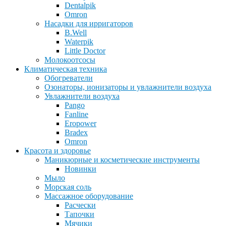
Dentalpik
Omron
Насадки для ирригаторов
B.Well
Waterpik
Little Doctor
Молокоотсосы
Климатическая техника
Обогреватели
Озонаторы, ионизаторы и увлажнители воздуха
Увлажнители воздуха
Pango
Fanline
Eropower
Bradex
Omron
Красота и здоровье
Маникюрные и косметические инструменты
Новинки
Мыло
Морская соль
Массажное оборудование
Расчески
Тапочки
Мячики