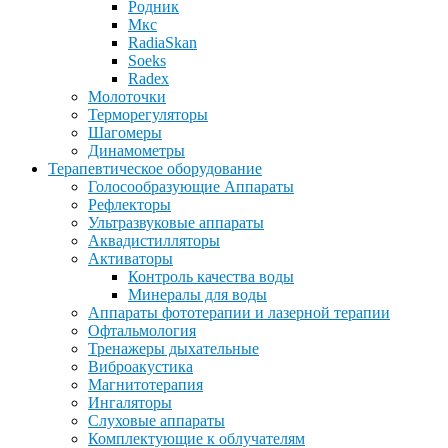
Родник
Мкс
RadiaSkan
Soeks
Radex
Молоточки
Терморегуляторы
Шагомеры
Динамометры
Терапевтическое оборудование
Голосообразующие Аппараты
Рефлекторы
Ультразвуковые аппараты
Аквадистилляторы
Активаторы
Контроль качества воды
Минералы для воды
Аппараты фототерапии и лазерной терапии
Офтальмология
Тренажеры дыхательные
Виброакустика
Магнитотерапия
Ингаляторы
Слуховые аппараты
Комплектующие к облучателям