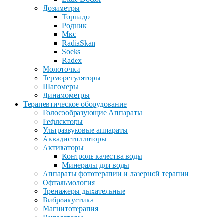
Дозиметры
Торнадо
Родник
Мкс
RadiaSkan
Soeks
Radex
Молоточки
Терморегуляторы
Шагомеры
Динамометры
Терапевтическое оборудование
Голосообразующие Аппараты
Рефлекторы
Ультразвуковые аппараты
Аквадистилляторы
Активаторы
Контроль качества воды
Минералы для воды
Аппараты фототерапии и лазерной терапии
Офтальмология
Тренажеры дыхательные
Виброакустика
Магнитотерапия