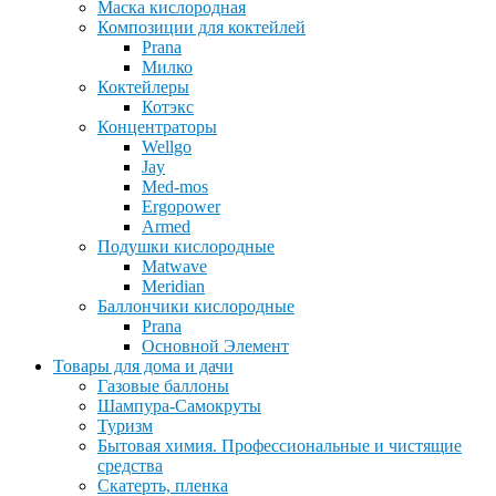
Маска кислородная
Композиции для коктейлей
Prana
Милко
Коктейлеры
Котэкс
Концентраторы
Wellgo
Jay
Med-mos
Ergopower
Armed
Подушки кислородные
Matwave
Meridian
Баллончики кислородные
Prana
Основной Элемент
Товары для дома и дачи
Газовые баллоны
Шампура-Самокруты
Туризм
Бытовая химия. Профессиональные и чистящие
средства
Скатерть, пленка