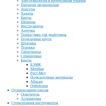
Анестезиология и интенсивная терапия
Перчатки медицинские
Лонгеты
Халаты
Бинты
Шприцы
Инструменты
Аптечки
Термосумки для диабетиков
Подкладные круги
Штативы
Тележки
Таблетницы
Спринцовки
Бинты
БЭМК
Meridian
Рост-Мед
Подкладочные материалы
Alfacast
Orthoforma
Оториноларингология
Осветитель
Аспираторы
Стерилизация инструментов