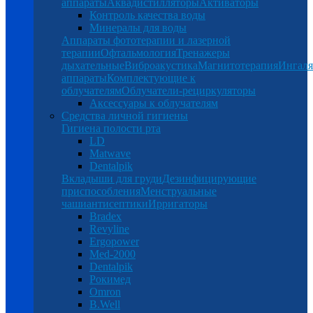
аппараты
Аквадистилляторы
Активаторы
Контроль качества воды
Минералы для воды
Аппараты фототерапии и лазерной
терапии
Офтальмология
Тренажеры
дыхательные
Виброакустика
Магнитотерапия
Ингал
аппараты
Комплектующие к
облучателям
Облучатели-рециркуляторы
Аксессуары к облучателям
Средства личной гигиены
Гигиена полости рта
LD
Matwave
Dentalpik
Вкладыши для груди
Дезинфицирующие
приспособления
Менструальные
чаши
антисептики
Ирригаторы
Bradex
Revyline
Ergopower
Med-2000
Dentalpik
Рокимед
Omron
B.Well