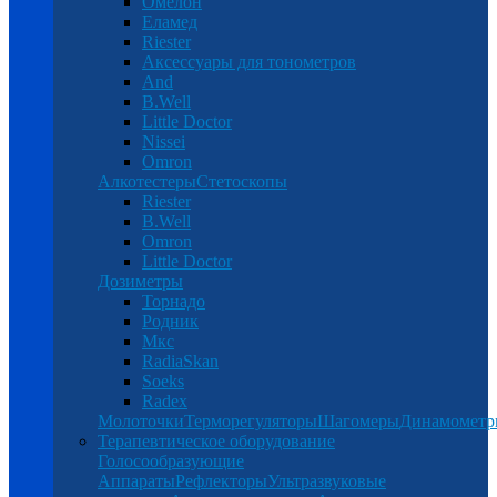
Омелон
Еламед
Riester
Аксессуары для тонометров
And
B.Well
Little Doctor
Nissei
Omron
Алкотестеры
Стетоскопы
Riester
B.Well
Omron
Little Doctor
Дозиметры
Торнадо
Родник
Мкс
RadiaSkan
Soeks
Radex
Молоточки
Терморегуляторы
Шагомеры
Динамомет
Терапевтическое оборудование
Голосообразующие
Аппараты
Рефлекторы
Ультразвуковые