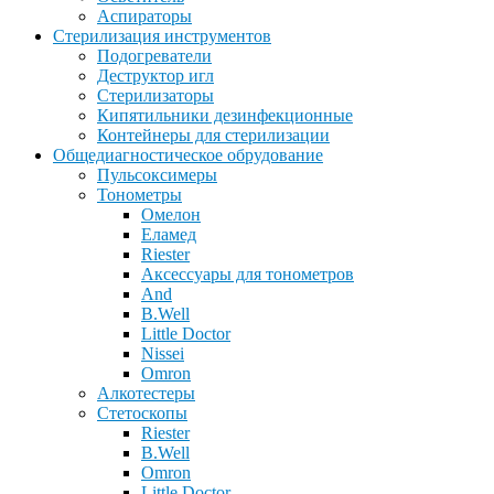
Аспираторы
Стерилизация инструментов
Подогреватели
Деструктор игл
Стерилизаторы
Кипятильники дезинфекционные
Контейнеры для стерилизации
Общедиагностическое обрудование
Пульсоксимеры
Тонометры
Омелон
Еламед
Riester
Аксессуары для тонометров
And
B.Well
Little Doctor
Nissei
Omron
Алкотестеры
Стетоскопы
Riester
B.Well
Omron
Little Doctor