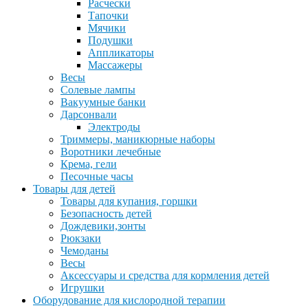
Расчески
Тапочки
Мячики
Подушки
Аппликаторы
Массажеры
Весы
Солевые лампы
Вакуумные банки
Дарсонвали
Электроды
Триммеры, маникюрные наборы
Воротники лечебные
Крема, гели
Песочные часы
Товары для детей
Товары для купания, горшки
Безопасность детей
Дождевики,зонты
Рюкзаки
Чемоданы
Весы
Аксессуары и средства для кормления детей
Игрушки
Оборудование для кислородной терапии