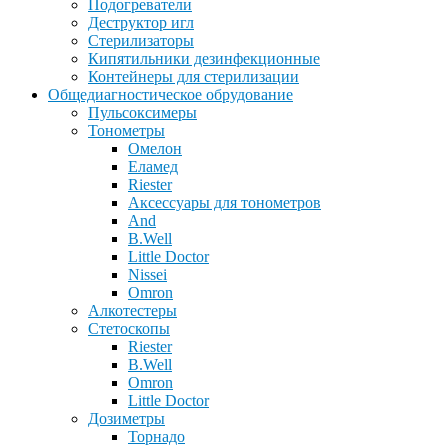
Подогреватели
Деструктор игл
Стерилизаторы
Кипятильники дезинфекционные
Контейнеры для стерилизации
Общедиагностическое обрудование
Пульсоксимеры
Тонометры
Омелон
Еламед
Riester
Аксессуары для тонометров
And
B.Well
Little Doctor
Nissei
Omron
Алкотестеры
Стетоскопы
Riester
B.Well
Omron
Little Doctor
Дозиметры
Торнадо