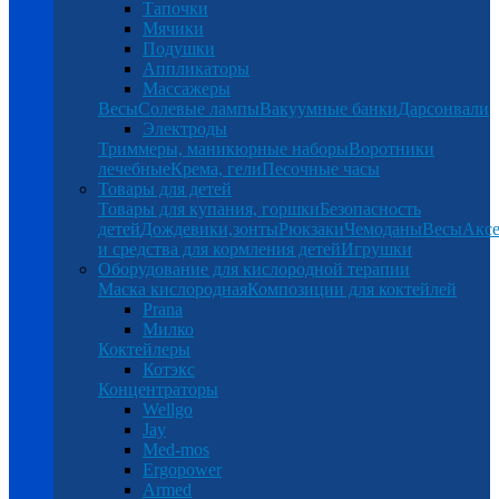
Тапочки
Мячики
Подушки
Аппликаторы
Массажеры
Весы
Солевые лампы
Вакуумные банки
Дарсонвали
Электроды
Триммеры, маникюрные наборы
Воротники
лечебные
Крема, гели
Песочные часы
Товары для детей
Товары для купания, горшки
Безопасность
детей
Дождевики,зонты
Рюкзаки
Чемоданы
Весы
Аксе
и средства для кормления детей
Игрушки
Оборудование для кислородной терапии
Маска кислородная
Композиции для коктейлей
Prana
Милко
Коктейлеры
Котэкс
Концентраторы
Wellgo
Jay
Med-mos
Ergopower
Armed