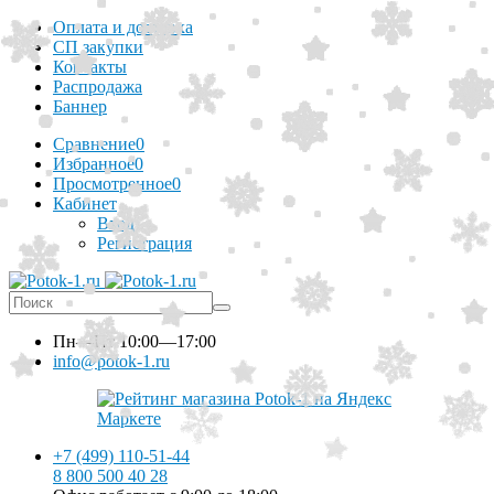
Оплата и доставка
СП закупки
Контакты
Распродажа
Баннер
Сравнение
0
Избранное
0
Просмотренное
0
Кабинет
Вход
Регистрация
Пн—Пт
10:00—17:00
info@potok-1.ru
+7 (499) 110-51-44
8 800 500 40 28