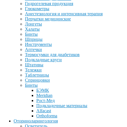
Гидрогелевая продукция
Глюкометры
Анестезиология и интенсивная терапия
Перчатки медицинские
Лонгеты
Халаты
Бинты
Шприцы
Инструменты
Аптечки
Термосумки для диабетиков
Подкладные круги
Штативы
Тележки
Таблетницы
Спринцовки
Бинты
БЭМК
Meridian
Рост-Мед
Подкладочные материалы
Alfacast
Orthoforma
Оториноларингология
Осветитель