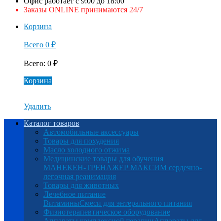
Офис работает с 9:00 до 18:00
Заказы ONLINE принимаются 24/7
Корзина
Всего
0
₽
Всего
:
0
₽
Корзина
Удалить
Каталог товаров
Автомобильные аксессуары
Товары для похудения
Масло холодного отжима
Медицинские товары для обучения
МАНЕКЕН-ТРЕНАЖЕР МАКСИМ сердечно-
легочная реанимация
Товары для животных
Лечебное питание
Витамины
Смеси для энтерального питания
Физиотерапевтическое оборудование
Аппараты комплексной терапии
Аппараты для