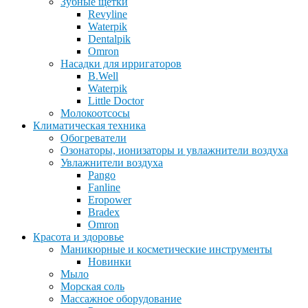
Зубные щетки
Revyline
Waterpik
Dentalpik
Omron
Насадки для ирригаторов
B.Well
Waterpik
Little Doctor
Молокоотсосы
Климатическая техника
Обогреватели
Озонаторы, ионизаторы и увлажнители воздуха
Увлажнители воздуха
Pango
Fanline
Eropower
Bradex
Omron
Красота и здоровье
Маникюрные и косметические инструменты
Новинки
Мыло
Морская соль
Массажное оборудование