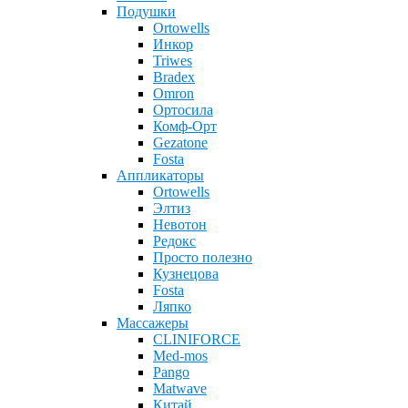
Подушки
Ortowells
Инкор
Triwes
Bradex
Omron
Ортосила
Комф-Орт
Gezatone
Fosta
Аппликаторы
Ortowells
Элтиз
Невотон
Редокс
Просто полезно
Кузнецова
Fosta
Ляпко
Массажеры
CLINIFORCE
Med-mos
Pango
Matwave
Китай