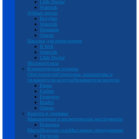
Little Doctor
Waterpik
Зубные щетки
Revyline
Waterpik
Dentalpik
Omron
Насадки для ирригаторов
B.Well
Waterpik
Little Doctor
Молокоотсосы
Климатическая техника
Обогреватели
Озонаторы, ионизаторы и
увлажнители воздуха
Увлажнители воздуха
Pango
Fanline
Eropower
Bradex
Omron
Красота и здоровье
Маникюрные и косметические инструменты
Новинки
Мыло
Морская соль
Массажное оборудование
Расчески