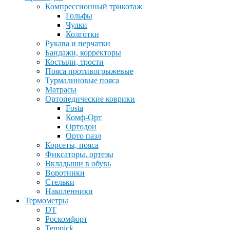
Компрессионный трикотаж
Гольфы
Чулки
Колготки
Рукава и перчатки
Бандажи, корректоры
Костыли, трости
Пояса противогрыжевые
Турмалиновые пояса
Матрасы
Ортопедические коврики
Fosta
Комф-Орт
Ортодон
Орто пазл
Корсеты, пояса
Фиксаторы, ортезы
Вкладыши в обувь
Воротники
Стельки
Наколенники
Термометры
DT
Роскомфорт
Tempick