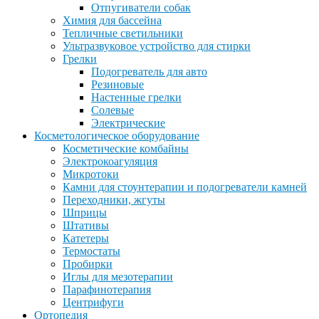
Отпугиватели собак
Химия для бассейна
Тепличные светильники
Ультразвуковое устройство для стирки
Грелки
Подогреватель для авто
Резиновые
Настенные грелки
Солевые
Электрические
Косметологическое оборудование
Косметические комбайны
Электрокоагуляция
Микротоки
Камни для стоунтерапии и подогреватели камней
Переходники, жгуты
Шприцы
Штативы
Катетеры
Термостаты
Пробирки
Иглы для мезотерапии
Парафинотерапия
Центрифуги
Ортопедия