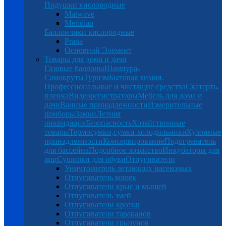
Подушки кислородные
Matwave
Meridian
Баллончики кислородные
Prana
Основной Элемент
Товары для дома и дачи
Газовые баллоны
Шампура-
Самокруты
Туризм
Бытовая химия.
Профессиональные и чистящие средства
Скатерть,
пленка
Видеорегистраторы
Мебель для дома и
дачи
Ванные принадлежности
Измерительные
приборы
Замки
Летняя
ликвидация
Безопасность
Хозяйственные
товары
Термосумки,сумки-холодильники
Кухонные
принадлежности
Консервирование
Подогреватель
для бассейна
Подсобное хозяйство
Инкубаторы для
яиц
Сушилки для обуви
Отпугиватели
Уничтожитель летающих насекомых
Отпугиватель кошек
Отпугиватели крыс и мышей
Отпугиватель змей
Отпугиватели кротов
Отпугиватели тараканов
Отпугиватели грызунов