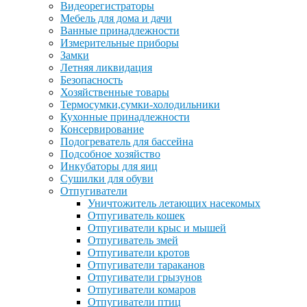
Видеорегистраторы
Мебель для дома и дачи
Ванные принадлежности
Измерительные приборы
Замки
Летняя ликвидация
Безопасность
Хозяйственные товары
Термосумки,сумки-холодильники
Кухонные принадлежности
Консервирование
Подогреватель для бассейна
Подсобное хозяйство
Инкубаторы для яиц
Сушилки для обуви
Отпугиватели
Уничтожитель летающих насекомых
Отпугиватель кошек
Отпугиватели крыс и мышей
Отпугиватель змей
Отпугиватели кротов
Отпугиватели тараканов
Отпугиватели грызунов
Отпугиватели комаров
Отпугиватели птиц