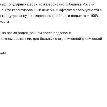
мых популярных марок компрессионного белья в России.
ье. Это гарантированный лечебный эффект в совокупности с
т градуированную компрессию (в области лодыжек – 100%,
ности.
х, во время родов, раннем после родовом и
вижном состоянии, для больных с ограниченной физической
ции.
Чулки
класс
788
₽
В корзину