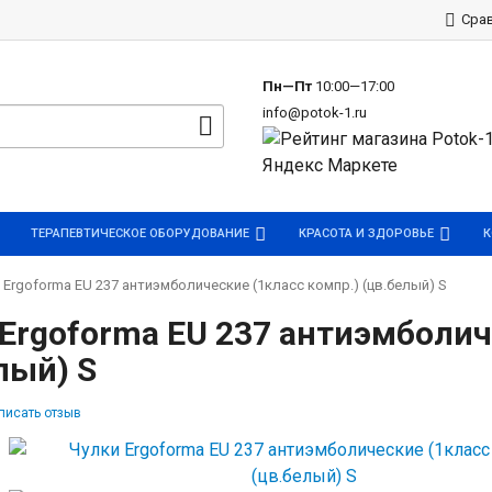
р
Сра
Пн—Пт
10:00—17:00
info@potok-1.ru
ТЕРАПЕВТИЧЕСКОЕ ОБОРУДОВАНИЕ
КРАСОТА И ЗДОРОВЬЕ
К
 Ergoforma EU 237 антиэмболические (1класс компр.) (цв.белый) S
Ergoforma EU 237 антиэмболич
лый) S
писать отзыв