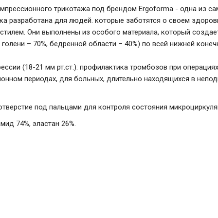
мпрессионного трикотажа под брендом Ergoforma - одна из са
ка разработана для людей. которые заботятся о своем здоров
стилем. Они выполнены из особого материала, который создае
 голени – 70%, бедренной области – 40%) по всей нижней конеч
ессии (18-21 мм рт.ст.): профилактика тромбозов при операция
онном периодах, для больных, длительно находящихся в непод
отверстие под пальцами для контроля состояния микроциркуля
мид 74%, эластан 26%.
Ergoforma EU 237 антиэмболические (1
компр.) (цв.белый) S