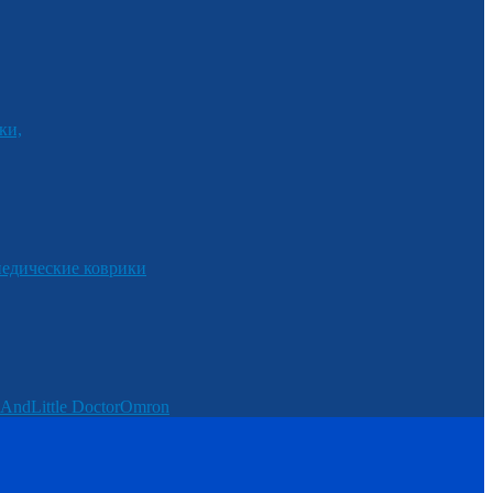
ки,
едические коврики
And
Little Doctor
Omron