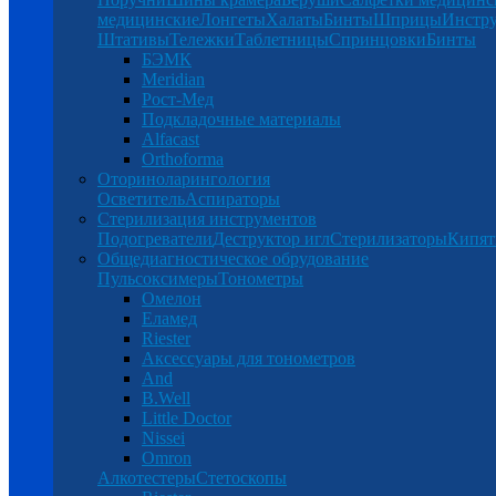
медицинские
Лонгеты
Халаты
Бинты
Шприцы
Инстр
Штативы
Тележки
Таблетницы
Спринцовки
Бинты
БЭМК
Meridian
Рост-Мед
Подкладочные материалы
Alfacast
Orthoforma
Оториноларингология
Осветитель
Аспираторы
Стерилизация инструментов
Подогреватели
Деструктор игл
Стерилизаторы
Кипят
Общедиагностическое обрудование
Пульсоксимеры
Тонометры
Омелон
Еламед
Riester
Аксессуары для тонометров
And
B.Well
Little Doctor
Nissei
Omron
Алкотестеры
Стетоскопы