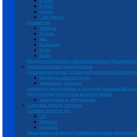
Riester
B.Well
Omron
Little Doctor
Дозиметры
Торнадо
Родник
Мкс
RadiaSkan
Soeks
Radex
Молоточки
Терморегуляторы
Шагомеры
Динамомет
Терапевтическое оборудование
Голосообразующие Аппараты
Рефлекторы
Ультразву
Контроль качества воды
Минералы для воды
Аппараты фототерапии и лазерной терапии
Офталь
облучателям
Облучатели-рециркуляторы
Аксессуары к облучателям
Средства личной гигиены
Гигиена полости рта
LD
Matwave
Dentalpik
Вкладыши для груди
Дезинфицирующие приспособ