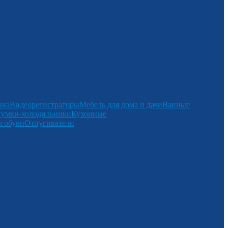
нка
Видеорегистраторы
Мебель для дома и дачи
Ванные
сумки-холодильники
Кухонные
 обуви
Отпугиватели