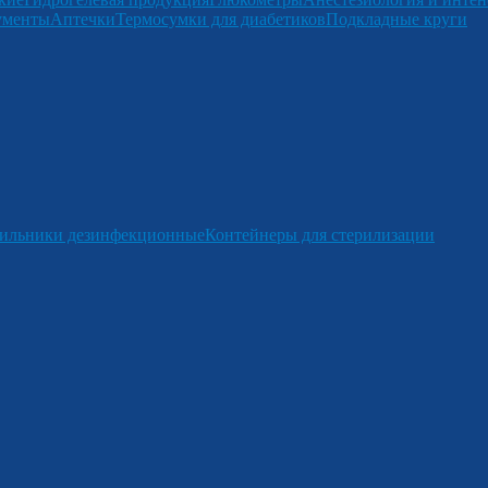
ументы
Аптечки
Термосумки для диабетиков
Подкладные круги
ильники дезинфекционные
Контейнеры для стерилизации