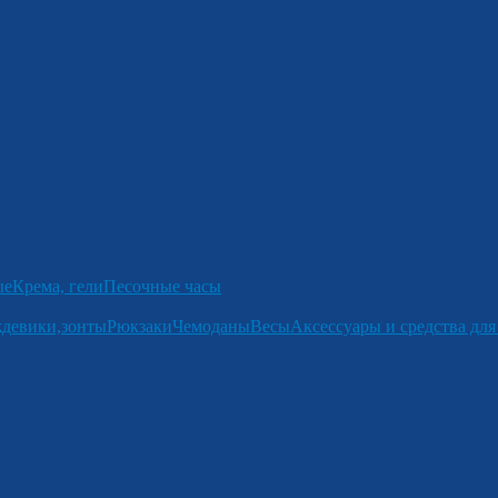
ые
Крема, гели
Песочные часы
девики,зонты
Рюкзаки
Чемоданы
Весы
Аксессуары и средства для