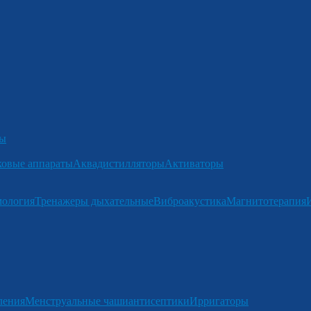
ры
ковые аппараты
Аквадистилляторы
Активаторы
мология
Тренажеры дыхательные
Виброакустика
Магнитотерапия
ления
Менструальные чаши
антисептики
Ирригаторы