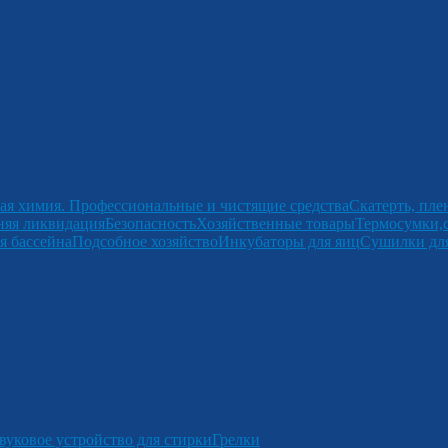
ая химия. Профессиональные и чистящие средства
Скатерть, пле
няя ликвидация
Безопасность
Хозяйственные товары
Термосумки,
я бассейна
Подсобное хозяйство
Инкубаторы для яиц
Сушилки для
вуковое устройство для стирки
Грелки