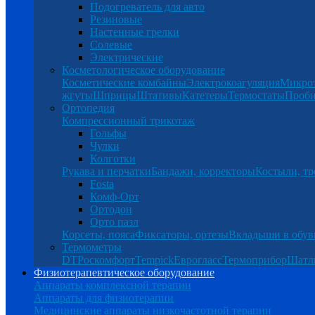
Подогреватель для авто
Резиновые
Настенные грелки
Солевые
Электрические
Косметологическое оборудование
Косметические комбайны
Электрокоагуляция
Микро
жгуты
Шприцы
Штативы
Катетеры
Термостаты
Проб
Ортопедия
Компрессионный трикотаж
Гольфы
Чулки
Колготки
Рукава и перчатки
Бандажи, корректоры
Костыли, тр
Fosta
Комф-Орт
Ортодон
Орто пазл
Корсеты, пояса
Фиксаторы, ортезы
Вкладыши в обув
Термометры
DT
Роскомфорт
Tempick
Еврогласс
Термоприбор
Шатл
Физиотерапевтическое оборудование
Аппараты комплексной терапии
Аппараты для физиотерапии
Медицинские аппараты низкочастотной терапии