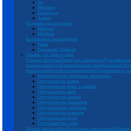
Jay
Med-mos
Ergopower
Armed
Подушки кислородные
Matwave
Meridian
Баллончики кислородные
Prana
Основной Элемент
Товары для дома и дачи
Газовые баллоны
Шампура-Самокруты
Туризм
Бытов
принадлежности
Измерительные приборы
Замки
Лет
принадлежности
Консервирование
Подогреватель дл
Уничтожитель летающих насекомых
Отпугиватель кошек
Отпугиватели крыс и мышей
Отпугиватель змей
Отпугиватели кротов
Отпугиватели тараканов
Отпугиватели грызунов
Отпугиватели комаров
Отпугиватели птиц
Отпугиватели собак
Химия для бассейна
Тепличные светильники
Ультраз