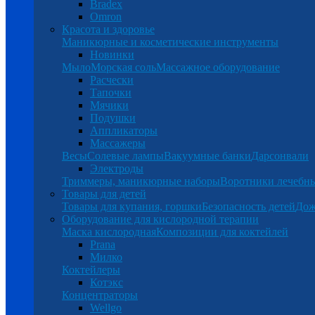
Bradex
Omron
Красота и здоровье
Маникюрные и косметические инструменты
Новинки
Мыло
Морская соль
Массажное оборудование
Расчески
Тапочки
Мячики
Подушки
Аппликаторы
Массажеры
Весы
Солевые лампы
Вакуумные банки
Дарсонвали
Электроды
Триммеры, маникюрные наборы
Воротники лечебн
Товары для детей
Товары для купания, горшки
Безопасность детей
Дож
Оборудование для кислородной терапии
Маска кислородная
Композиции для коктейлей
Prana
Милко
Коктейлеры
Котэкс
Концентраторы
Wellgo