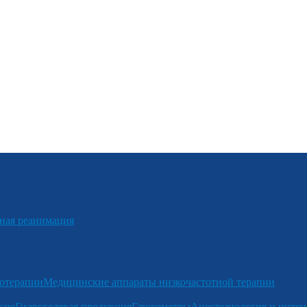
я реанимация
отерапии
Медицинские аппараты низкочастотной терапии
кие
Гидрогелевая продукция
Глюкометры
Анестезиология и интен