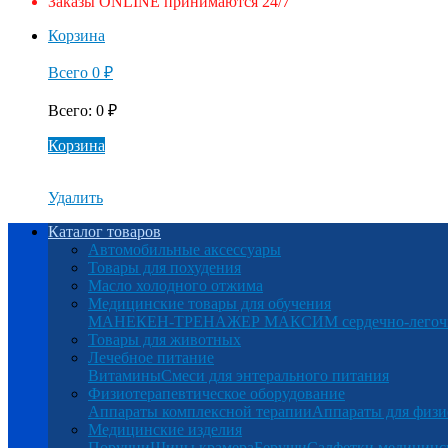
Заказы ONLINE принимаются 24/7
Корзина
Всего
0
₽
Всего
:
0
₽
Корзина
Удалить
Каталог товаров
Автомобильные аксессуары
Товары для похудения
Масло холодного отжима
Медицинские товары для обучения
МАНЕКЕН-ТРЕНАЖЕР МАКСИМ сердечно-легочна
Товары для животных
Лечебное питание
Витамины
Смеси для энтерального питания
Физиотерапевтическое оборудование
Аппараты комплексной терапии
Аппараты для физи
Медицинские изделия
Поручни
Шины крамера
Беруши
Салфетки медицинс