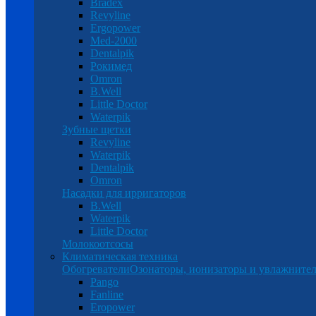
Bradex
Revyline
Ergopower
Med-2000
Dentalpik
Рокимед
Omron
B.Well
Little Doctor
Waterpik
Зубные щетки
Revyline
Waterpik
Dentalpik
Omron
Насадки для ирригаторов
B.Well
Waterpik
Little Doctor
Молокоотсосы
Климатическая техника
Обогреватели
Озонаторы, ионизаторы и увлажнител
Pango
Fanline
Eropower