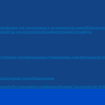
токи
Камни для стоунтерапии и подогреватели камней
Переходни
ирки
Иглы для мезотерапии
Парафинотерапия
Центрифуги
ости
Пояса противогрыжевые
Турмалиновые пояса
Матрасы
Ортоп
ь
Воротники
Стельки
Наколенники
ыгин
Nc
Rycom
Iesun
Berrcom
Medisana
Meridian
Стеклоприбор
B.Well