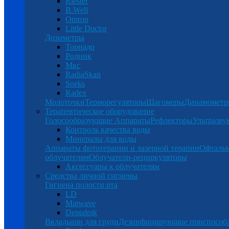
Riester
B.Well
Omron
Little Doctor
Дозиметры
Торнадо
Родник
Мкс
RadiaSkan
Soeks
Radex
Молоточки
Терморегуляторы
Шагомеры
Динамомет
Терапевтическое оборудование
Голосообразующие Аппараты
Рефлекторы
Ультразву
Контроль качества воды
Минералы для воды
Аппараты фототерапии и лазерной терапии
Офталь
облучателям
Облучатели-рециркуляторы
Аксессуары к облучателям
Средства личной гигиены
Гигиена полости рта
LD
Matwave
Dentalpik
Вкладыши для груди
Дезинфицирующие приспособ