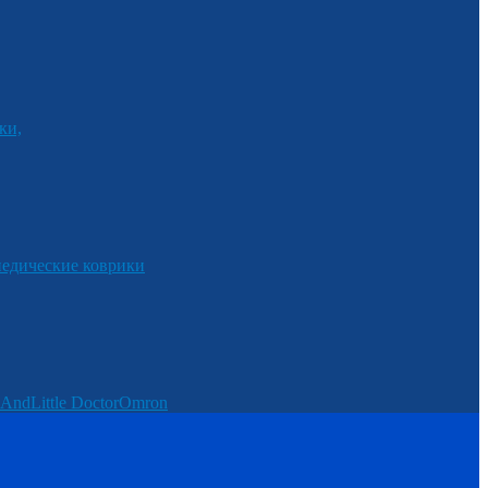
ки,
едические коврики
And
Little Doctor
Omron