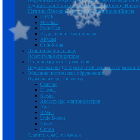
медицинские
Лонгеты
Халаты
Бинты
Шприцы
Инстр
Штативы
Тележки
Таблетницы
Спринцовки
Бинты
БЭМК
Meridian
Рост-Мед
Подкладочные материалы
Alfacast
Orthoforma
Оториноларингология
Осветитель
Аспираторы
Стерилизация инструментов
Подогреватели
Деструктор игл
Стерилизаторы
Кипят
Общедиагностическое обрудование
Пульсоксимеры
Тонометры
Омелон
Еламед
Riester
Аксессуары для тонометров
And
B.Well
Little Doctor
Nissei
Omron
Алкотестеры
Стетоскопы