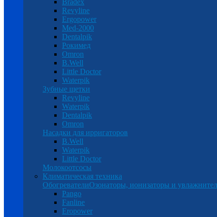
Bradex
Revyline
Ergopower
Med-2000
Dentalpik
Рокимед
Omron
B.Well
Little Doctor
Waterpik
Зубные щетки
Revyline
Waterpik
Dentalpik
Omron
Насадки для ирригаторов
B.Well
Waterpik
Little Doctor
Молокоотсосы
Климатическая техника
Обогреватели
Озонаторы, ионизаторы и увлажнител
Pango
Fanline
Eropower