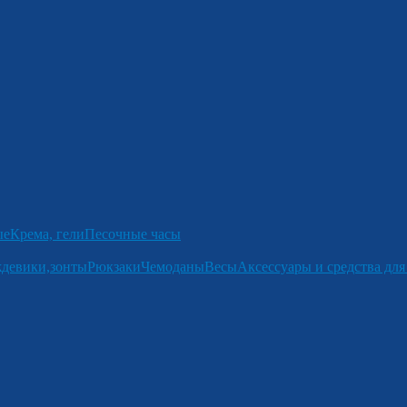
ые
Крема, гели
Песочные часы
девики,зонты
Рюкзаки
Чемоданы
Весы
Аксессуары и средства для