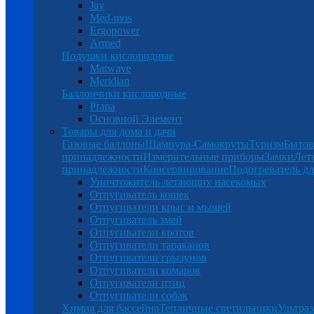
Jay
Med-mos
Ergopower
Armed
Подушки кислородные
Matwave
Meridian
Баллончики кислородные
Prana
Основной Элемент
Товары для дома и дачи
Газовые баллоны
Шампура-Самокруты
Туризм
Бытов
принадлежности
Измерительные приборы
Замки
Лет
принадлежности
Консервирование
Подогреватель дл
Уничтожитель летающих насекомых
Отпугиватель кошек
Отпугиватели крыс и мышей
Отпугиватель змей
Отпугиватели кротов
Отпугиватели тараканов
Отпугиватели грызунов
Отпугиватели комаров
Отпугиватели птиц
Отпугиватели собак
Химия для бассейна
Тепличные светильники
Ультраз