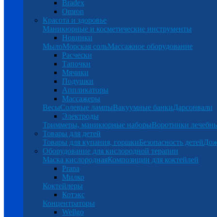
Bradex
Omron
Красота и здоровье
Маникюрные и косметические инструменты
Новинки
Мыло
Морская соль
Массажное оборудование
Расчески
Тапочки
Мячики
Подушки
Аппликаторы
Массажеры
Весы
Солевые лампы
Вакуумные банки
Дарсонвали
Электроды
Триммеры, маникюрные наборы
Воротники лечебн
Товары для детей
Товары для купания, горшки
Безопасность детей
Дож
Оборудование для кислородной терапии
Маска кислородная
Композиции для коктейлей
Prana
Милко
Коктейлеры
Котэкс
Концентраторы
Wellgo