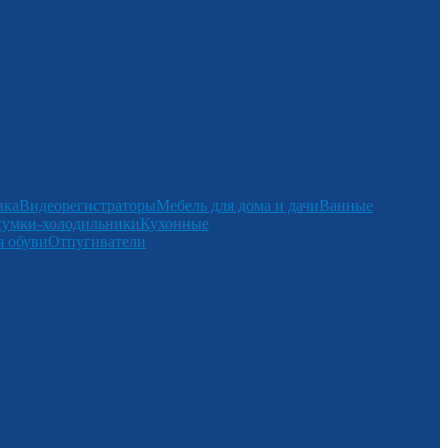
нка
Видеорегистраторы
Мебель для дома и дачи
Ванные
сумки-холодильники
Кухонные
 обуви
Отпугиватели