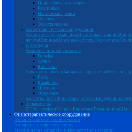
Подогреватель для авто
Резиновые
Настенные грелки
Солевые
Электрические
Косметологическое оборудование
Косметические комбайны
Электрокоагуляция
Микро
жгуты
Шприцы
Штативы
Катетеры
Термостаты
Проб
Ортопедия
Компрессионный трикотаж
Гольфы
Чулки
Колготки
Рукава и перчатки
Бандажи, корректоры
Костыли, тр
Fosta
Комф-Орт
Ортодон
Орто пазл
Корсеты, пояса
Фиксаторы, ортезы
Вкладыши в обув
Термометры
DT
Роскомфорт
Tempick
Еврогласс
Термоприбор
Шатл
Физиотерапевтическое оборудование
Аппараты комплексной терапии
Аппараты для физиотерапии
Медицинские аппараты низкочастотной терапии