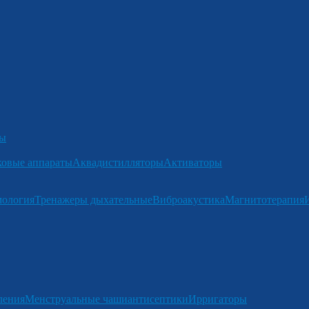
ры
ковые аппараты
Аквадистилляторы
Активаторы
мология
Тренажеры дыхательные
Виброакустика
Магнитотерапия
ления
Менструальные чаши
антисептики
Ирригаторы