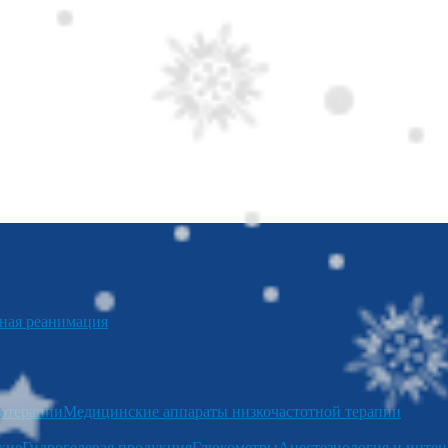
я реанимация
отерапии
Медицинские аппараты низкочастотной терапии
кие
Гидрогелевая продукция
Глюкометры
Анестезиология и интен