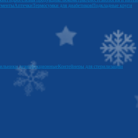
ументы
Аптечки
Термосумки для диабетиков
Подкладные круги
ильники дезинфекционные
Контейнеры для стерилизации