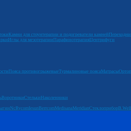
токи
Камни для стоунтерапии и подогреватели камней
Переходни
ирки
Иглы для мезотерапии
Парафинотерапия
Центрифуги
ости
Пояса противогрыжевые
Турмалиновые пояса
Матрасы
Ортоп
ь
Воротники
Стельки
Наколенники
ыгин
Nc
Rycom
Iesun
Berrcom
Medisana
Meridian
Стеклоприбор
B.Well