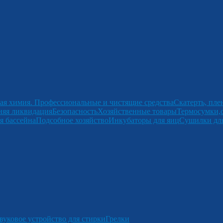
ая химия. Профессиональные и чистящие средства
Скатерть, пле
няя ликвидация
Безопасность
Хозяйственные товары
Термосумки,
я бассейна
Подсобное хозяйство
Инкубаторы для яиц
Сушилки для
вуковое устройство для стирки
Грелки