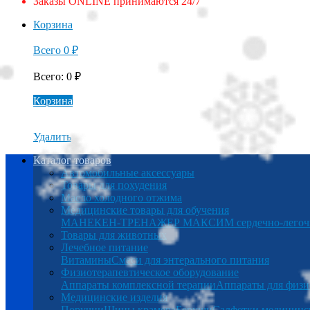
Заказы ONLINE принимаются 24/7
Корзина
Всего
0
₽
Всего
:
0
₽
Корзина
Удалить
Каталог товаров
Автомобильные аксессуары
Товары для похудения
Масло холодного отжима
Медицинские товары для обучения
МАНЕКЕН-ТРЕНАЖЕР МАКСИМ сердечно-легочна
Товары для животных
Лечебное питание
Витамины
Смеси для энтерального питания
Физиотерапевтическое оборудование
Аппараты комплексной терапии
Аппараты для физи
Медицинские изделия
Поручни
Шины крамера
Беруши
Салфетки медицинс