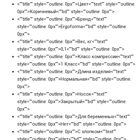
<""title"" style=""outline: 0px"">Цвет<""text"" style=""outline:
0px"">Коричневый<""bd"" style=""outline: 0px"">
<""title"" style=""outline: 0px"">Бренд<""text""
style=""outline: 0px"">Ergoforma<""bd"" style=""outline:
0px"">
<""title"" style=""outline: 0px"">Вес, кг<""text""
style=""outline: 0px"">0,1<""bd"" style=""outline: 0px"">
<""title"" style=""outline: 0px"">Класс компрессии<""text""
style=""outline: 0px"">1 Класс<""bd"" style=""outline: 0px"">
<""title"" style=""outline: 0px"">Длина изделия<""text""
style=""outline: 0px"">Нормальная<""bd"" style=""outline:
0px"">
<""title"" style=""outline: 0px"">Носок<""text""
style=""outline: 0px"">Закрытый<""bd"" style=""outline:
0px"">
<""title"" style=""outline: 0px"">Для беременных<""text""
style=""outline: 0px"">Нет<""bd"" style=""outline: 0px"">
<""title"" style=""outline: 0px"">С хлопком<""text""
style=""outline: 0px"">Нет<""bd"" style=""outline: 0px"">