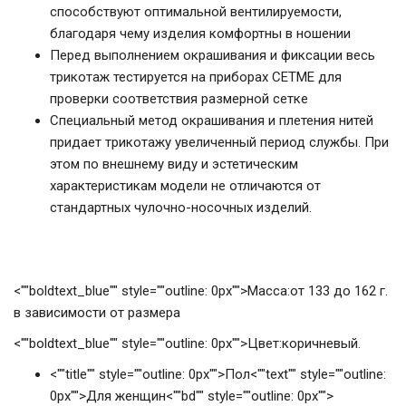
способствуют оптимальной вентилируемости,
благодаря чему изделия комфортны в ношении
Перед выполнением окрашивания и фиксации весь
трикотаж тестируется на приборах CETME для
проверки соответствия размерной сетке
Специальный метод окрашивания и плетения нитей
придает трикотажу увеличенный период службы. При
этом по внешнему виду и эстетическим
характеристикам модели не отличаются от
стандартных чулочно-носочных изделий.
<""boldtext_blue"" style=""outline: 0px"">Масса:от 133 до 162 г.
в зависимости от размера
<""boldtext_blue"" style=""outline: 0px"">Цвет:коричневый.
<""title"" style=""outline: 0px"">Пол<""text"" style=""outline:
0px"">Для женщин<""bd"" style=""outline: 0px"">