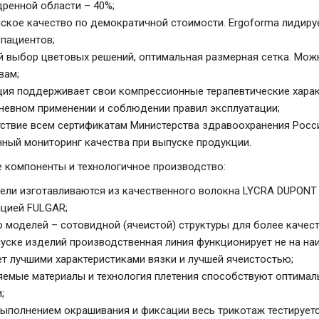
дренной области – 40%;
ское качество по демократичной стоимости. Ergoforma лидиру
 пациентов;
 выбор цветовых решений, оптимальная размерная сетка. Можн
вам;
ия поддерживает свои компрессионные терапевтические харак
евном применении и соблюдении правил эксплуатации;
ствие всем сертификатам Министерства здравоохранения Росс
ный мониторинг качества при выпуске продукции.
 компоненты и технологичное производство:
ели изготавливаются из качественного волокна LYCRA DUPONT 
цией FULGAR;
 моделей – сотовидной (ячеистой) структуры для более каче
уске изделий производственная линия функционирует не на на
т лучшими характеристиками вязки и лучшей ячеистостью;
емые материалы и технология плетения способствуют оптимал
;
ыполнением окрашивания и фиксации весь трикотаж тестируетс