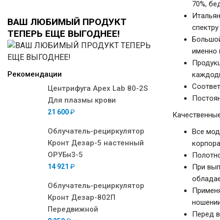
70%, бе
Итальян
ВАШ ЛЮБИМЫЙ ПРОДУКТ
спектру
ТЕПЕРЬ ЕЩЕ ВЫГОДНЕЕ!
Большой
именно 
Продукц
Рекомендации
каждодн
Соответ
Центрифуга Apex Lab 80-2S
Постоян
Для плазмы крови
21 600
₽
Качественные
Облучатель-рециркулятор
Все мод
Кронт Дезар-5 настенный
корпора
ОРУБн3-5
Полотно
14 921
₽
При вып
обладае
Облучатель-рециркулятор
Применя
Кронт Дезар-802П
ношении
Передвижной
Перед в