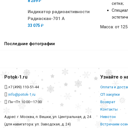
8 259
₽
сетке;
Специал
Индикатор радиоактивности
эстетич
Радиаскан-701 А
33 075
₽
Масса: от 125
Последние фотографии
Potok-1.ru
Узнайте о н
+7 (499) 110-51-44
Оплата и доста
info@potok-1.ru
СП закупки
Пн—Пт 10:00—17:00
Возврат
Контакты
Адрес: г. Москва, п. Вешки, ул. Центральная, д. 24
Невотон
(для навигатора: ул. Заводская, д. 24)
Встречаем осе