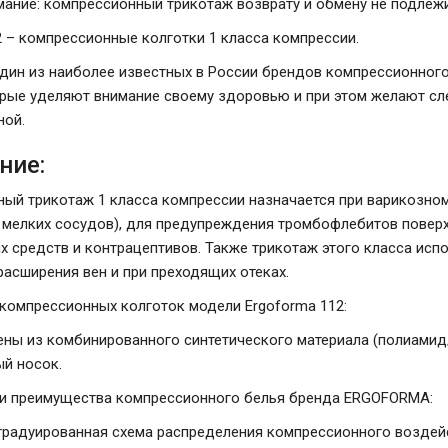
мание: компрессионный трикотаж возврату и обмену не подлежи
2 – компрессионные колготки 1 класса компрессии.
один из наиболее известных в России брендов компрессионного
рые уделяют внимание своему здоровью и при этом желают сл
ной.
ние:
ый трикотаж 1 класса компрессии назначается при варикозном
 мелких сосудов), для предупреждения тромбофлебитов поверх
х средств и контрацептивов. Также трикотаж этого класса исп
расширения вен и при преходящих отеках.
компрессионных колготок модели Ergoforma 112:
ны из комбинированного синтетического материала (полиамид/
й носок.
и преимущества компрессионного белья бренда ERGOFORMA:
градуированная схема распределения компрессионного воздейст