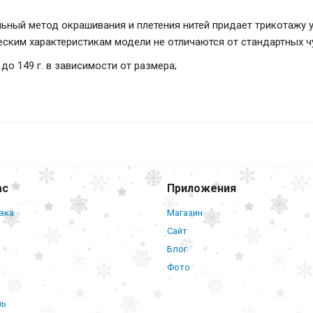
ьный метод окрашивания и плетения нитей придает трикотажу 
еским характеристикам модели не отличаются от стандартных 
 до 149 г. в зависимости от размера;
Колготки Ergoforma 112 компрессионны
класс компр.) 18-21 мм рт.ст. (цв. чер
ас
Приложения
вка
Магазин
Сайт
Блог
Фото
нь