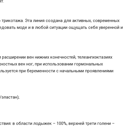
т.
 трикотажа. Эта линия создана для активных, современных
едовать моде и в любой ситуации ощущать себя уверенной и
 расширении вен нижних конечностей, телеангиэктазиях
ностных вен ног, при использовании гормональных
ользуется при беременности с начальными проявлениями
эластан);
вия: в области лодыжек – 100%, верхней трети голени –