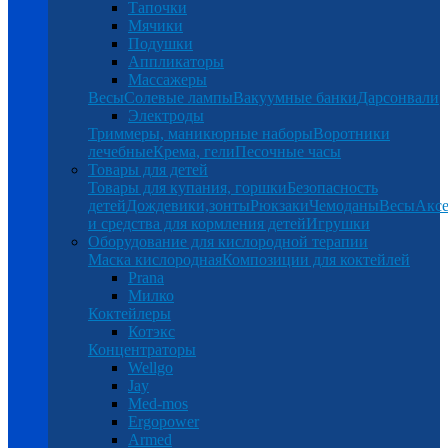
Тапочки
Мячики
Подушки
Аппликаторы
Массажеры
Весы
Солевые лампы
Вакуумные банки
Дарсонвали
Электроды
Триммеры, маникюрные наборы
Воротники
лечебные
Крема, гели
Песочные часы
Товары для детей
Товары для купания, горшки
Безопасность
детей
Дождевики,зонты
Рюкзаки
Чемоданы
Весы
Аксе
и средства для кормления детей
Игрушки
Оборудование для кислородной терапии
Маска кислородная
Композиции для коктейлей
Prana
Милко
Коктейлеры
Котэкс
Концентраторы
Wellgo
Jay
Med-mos
Ergopower
Armed