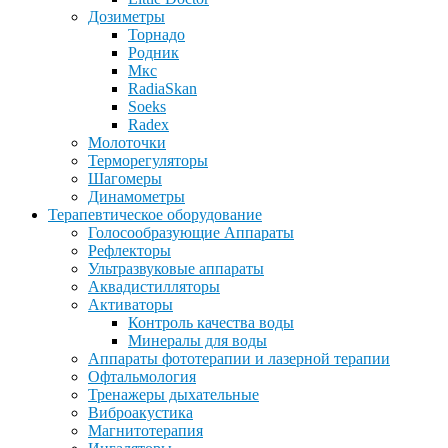
Дозиметры
Торнадо
Родник
Мкс
RadiaSkan
Soeks
Radex
Молоточки
Терморегуляторы
Шагомеры
Динамометры
Терапевтическое оборудование
Голосообразующие Аппараты
Рефлекторы
Ультразвуковые аппараты
Аквадистилляторы
Активаторы
Контроль качества воды
Минералы для воды
Аппараты фототерапии и лазерной терапии
Офтальмология
Тренажеры дыхательные
Виброакустика
Магнитотерапия