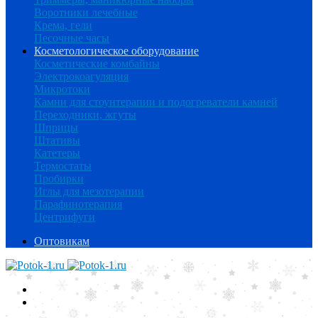
Воротники лечебные
Крема, гели
Песочные часы
Косметологическое оборудование
Косметические комбайны
Электрокоагуляция
Микротоки
Камни для стоунтерапии и подогреватели камней
Переходники, жгуты
Шприцы
Штативы
Катетеры
Термостаты
Пробирки
Иглы для мезотерапии
Парафинотерапия
Центрифуги
Оптовикам