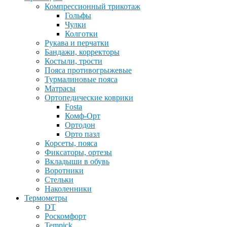
Компрессионный трикотаж
Гольфы
Чулки
Колготки
Рукава и перчатки
Бандажи, корректоры
Костыли, трости
Пояса противогрыжевые
Турмалиновые пояса
Матрасы
Ортопедические коврики
Fosta
Комф-Орт
Ортодон
Орто пазл
Корсеты, пояса
Фиксаторы, ортезы
Вкладыши в обувь
Воротники
Стельки
Наколенники
Термометры
DT
Роскомфорт
Tempick