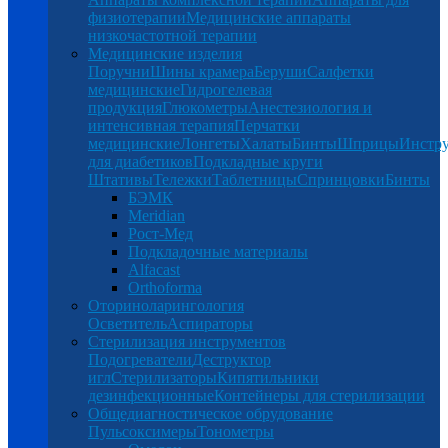
физиотерапии
Медицинские аппараты
низкочастотной терапии
Медицинские изделия
Поручни
Шины крамера
Беруши
Салфетки
медицинские
Гидрогелевая
продукция
Глюкометры
Анестезиология и
интенсивная терапия
Перчатки
медицинские
Лонгеты
Халаты
Бинты
Шприцы
Инстр
для диабетиков
Подкладные круги
Штативы
Тележки
Таблетницы
Спринцовки
Бинты
БЭМК
Meridian
Рост-Мед
Подкладочные материалы
Alfacast
Orthoforma
Оториноларингология
Осветитель
Аспираторы
Стерилизация инструментов
Подогреватели
Деструктор
игл
Стерилизаторы
Кипятильники
дезинфекционные
Контейнеры для стерилизации
Общедиагностическое обрудование
Пульсоксимеры
Тонометры