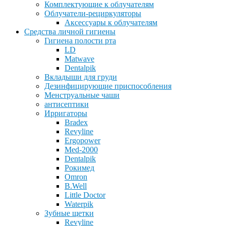
Комплектующие к облучателям
Облучатели-рециркуляторы
Аксессуары к облучателям
Средства личной гигиены
Гигиена полости рта
LD
Matwave
Dentalpik
Вкладыши для груди
Дезинфицирующие приспособления
Менструальные чаши
антисептики
Ирригаторы
Bradex
Revyline
Ergopower
Med-2000
Dentalpik
Рокимед
Omron
B.Well
Little Doctor
Waterpik
Зубные щетки
Revyline