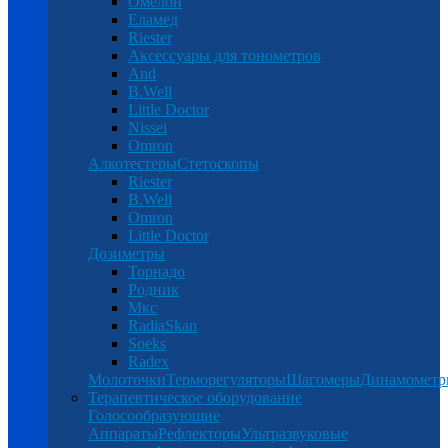
Омелон
Еламед
Riester
Аксессуары для тонометров
And
B.Well
Little Doctor
Nissei
Omron
Алкотестеры
Стетоскопы
Riester
B.Well
Omron
Little Doctor
Дозиметры
Торнадо
Родник
Мкс
RadiaSkan
Soeks
Radex
Молоточки
Терморегуляторы
Шагомеры
Динамомет
Терапевтическое оборудование
Голосообразующие
Аппараты
Рефлекторы
Ультразвуковые