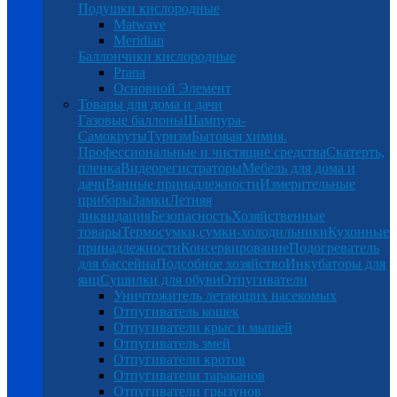
Подушки кислородные
Matwave
Meridian
Баллончики кислородные
Prana
Основной Элемент
Товары для дома и дачи
Газовые баллоны
Шампура-
Самокруты
Туризм
Бытовая химия.
Профессиональные и чистящие средства
Скатерть,
пленка
Видеорегистраторы
Мебель для дома и
дачи
Ванные принадлежности
Измерительные
приборы
Замки
Летняя
ликвидация
Безопасность
Хозяйственные
товары
Термосумки,сумки-холодильники
Кухонные
принадлежности
Консервирование
Подогреватель
для бассейна
Подсобное хозяйство
Инкубаторы для
яиц
Сушилки для обуви
Отпугиватели
Уничтожитель летающих насекомых
Отпугиватель кошек
Отпугиватели крыс и мышей
Отпугиватель змей
Отпугиватели кротов
Отпугиватели тараканов
Отпугиватели грызунов