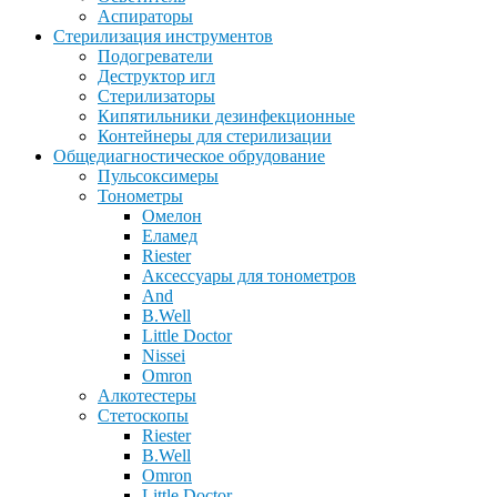
Аспираторы
Стерилизация инструментов
Подогреватели
Деструктор игл
Стерилизаторы
Кипятильники дезинфекционные
Контейнеры для стерилизации
Общедиагностическое обрудование
Пульсоксимеры
Тонометры
Омелон
Еламед
Riester
Аксессуары для тонометров
And
B.Well
Little Doctor
Nissei
Omron
Алкотестеры
Стетоскопы
Riester
B.Well
Omron
Little Doctor