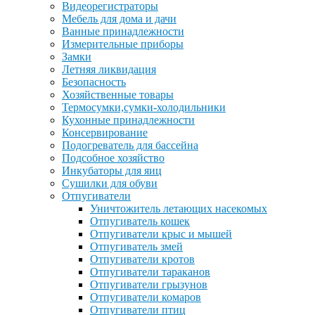
Видеорегистраторы
Мебель для дома и дачи
Ванные принадлежности
Измерительные приборы
Замки
Летняя ликвидация
Безопасность
Хозяйственные товары
Термосумки,сумки-холодильники
Кухонные принадлежности
Консервирование
Подогреватель для бассейна
Подсобное хозяйство
Инкубаторы для яиц
Сушилки для обуви
Отпугиватели
Уничтожитель летающих насекомых
Отпугиватель кошек
Отпугиватели крыс и мышей
Отпугиватель змей
Отпугиватели кротов
Отпугиватели тараканов
Отпугиватели грызунов
Отпугиватели комаров
Отпугиватели птиц