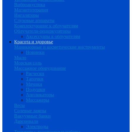
Виброакустика
Магнитотерапия
Ингаляторы
Слуховые аппараты
Комплектующие к облучателям
Облучатели-рециркуляторы
Аксессуары к облучателям
Красота и здоровье
Маникюрные и косметические инструменты
Новинки
Мыло
Морская соль
Массажное оборудование
Расчески
Тапочки
Мячики
Подушки
Аппликаторы
Массажеры
Весы
Солевые лампы
Вакуумные банки
Дарсонвали
Электроды
Триммеры, маникюрные наборы