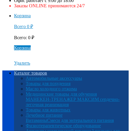
Офис работает с 9:00 до 18:00
Заказы ONLINE принимаются 24/7
Корзина
Всего
0
₽
Всего
:
0
₽
Корзина
Удалить
Каталог товаров
Автомобильные аксессуары
Товары для похудения
Масло холодного отжима
Медицинские товары для обучения
МАНЕКЕН-ТРЕНАЖЕР МАКСИМ сердечно-
легочная реанимация
Товары для животных
Лечебное питание
Витамины
Смеси для энтерального питания
Физиотерапевтическое оборудование
Аппараты комплексной терапии
Аппараты для