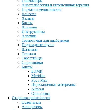
Глюкометры
Анестезиология и интенсивная терапия
Перчатки медицинские
Лонгеты
Халаты
Бинты
Шприцы
Инструменты
Аптечки
Термосумки для диабетиков
Подкладные круги
Штативы
Тележки
Таблетницы
Спринцовки
Бинты
БЭМК
Meridian
Рост-Мед
Подкладочные материалы
Alfacast
Orthoforma
Оториноларингология
Осветитель
Аспираторы