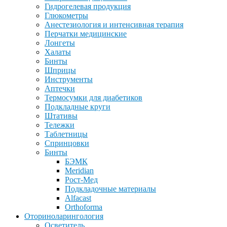
Гидрогелевая продукция
Глюкометры
Анестезиология и интенсивная терапия
Перчатки медицинские
Лонгеты
Халаты
Бинты
Шприцы
Инструменты
Аптечки
Термосумки для диабетиков
Подкладные круги
Штативы
Тележки
Таблетницы
Спринцовки
Бинты
БЭМК
Meridian
Рост-Мед
Подкладочные материалы
Alfacast
Orthoforma
Оториноларингология
Осветитель