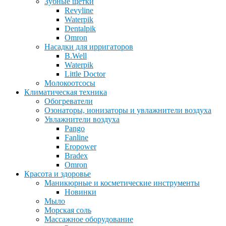
Зубные щетки
Revyline
Waterpik
Dentalpik
Omron
Насадки для ирригаторов
B.Well
Waterpik
Little Doctor
Молокоотсосы
Климатическая техника
Обогреватели
Озонаторы, ионизаторы и увлажнители воздуха
Увлажнители воздуха
Pango
Fanline
Eropower
Bradex
Omron
Красота и здоровье
Маникюрные и косметические инструменты
Новинки
Мыло
Морская соль
Массажное оборудование