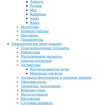
Торнадо
Родник
Мкс
RadiaSkan
Soeks
Radex
Молоточки
Терморегуляторы
Шагомеры
Динамометры
Терапевтическое оборудование
Голосообразующие Аппараты
Рефлекторы
Ультразвуковые аппараты
Аквадистилляторы
Активаторы
Контроль качества воды
Минералы для воды
Аппараты фототерапии и лазерной терапии
Офтальмология
Тренажеры дыхательные
Виброакустика
Магнитотерапия
Ингаляторы
Слуховые аппараты