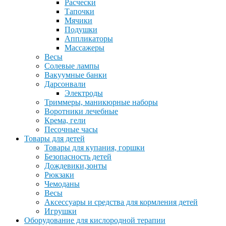
Расчески
Тапочки
Мячики
Подушки
Аппликаторы
Массажеры
Весы
Солевые лампы
Вакуумные банки
Дарсонвали
Электроды
Триммеры, маникюрные наборы
Воротники лечебные
Крема, гели
Песочные часы
Товары для детей
Товары для купания, горшки
Безопасность детей
Дождевики,зонты
Рюкзаки
Чемоданы
Весы
Аксессуары и средства для кормления детей
Игрушки
Оборудование для кислородной терапии