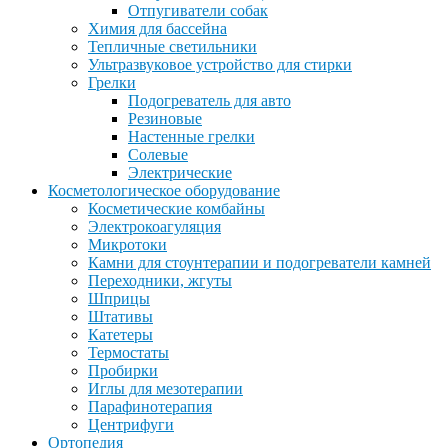
Отпугиватели собак
Химия для бассейна
Тепличные светильники
Ультразвуковое устройство для стирки
Грелки
Подогреватель для авто
Резиновые
Настенные грелки
Солевые
Электрические
Косметологическое оборудование
Косметические комбайны
Электрокоагуляция
Микротоки
Камни для стоунтерапии и подогреватели камней
Переходники, жгуты
Шприцы
Штативы
Катетеры
Термостаты
Пробирки
Иглы для мезотерапии
Парафинотерапия
Центрифуги
Ортопедия