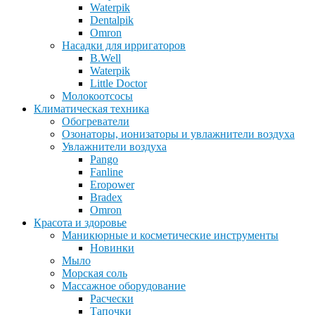
Waterpik
Dentalpik
Omron
Насадки для ирригаторов
B.Well
Waterpik
Little Doctor
Молокоотсосы
Климатическая техника
Обогреватели
Озонаторы, ионизаторы и увлажнители воздуха
Увлажнители воздуха
Pango
Fanline
Eropower
Bradex
Omron
Красота и здоровье
Маникюрные и косметические инструменты
Новинки
Мыло
Морская соль
Массажное оборудование
Расчески
Тапочки