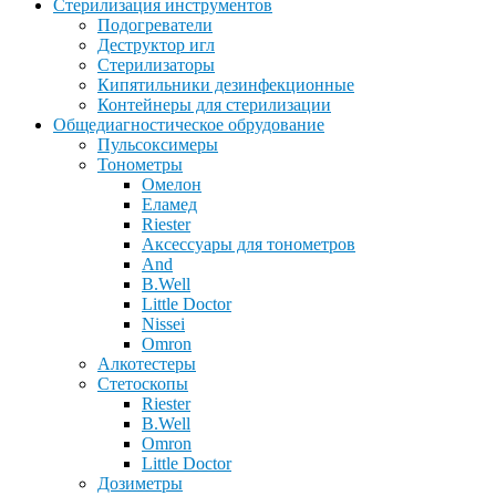
Стерилизация инструментов
Подогреватели
Деструктор игл
Стерилизаторы
Кипятильники дезинфекционные
Контейнеры для стерилизации
Общедиагностическое обрудование
Пульсоксимеры
Тонометры
Омелон
Еламед
Riester
Аксессуары для тонометров
And
B.Well
Little Doctor
Nissei
Omron
Алкотестеры
Стетоскопы
Riester
B.Well
Omron
Little Doctor
Дозиметры