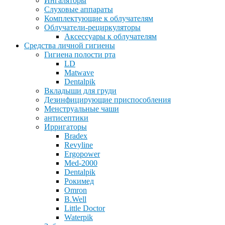
Ингаляторы
Слуховые аппараты
Комплектующие к облучателям
Облучатели-рециркуляторы
Аксессуары к облучателям
Средства личной гигиены
Гигиена полости рта
LD
Matwave
Dentalpik
Вкладыши для груди
Дезинфицирующие приспособления
Менструальные чаши
антисептики
Ирригаторы
Bradex
Revyline
Ergopower
Med-2000
Dentalpik
Рокимед
Omron
B.Well
Little Doctor
Waterpik