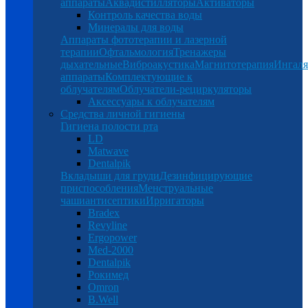
аппараты
Аквадистилляторы
Активаторы
Контроль качества воды
Минералы для воды
Аппараты фототерапии и лазерной
терапии
Офтальмология
Тренажеры
дыхательные
Виброакустика
Магнитотерапия
Ингал
аппараты
Комплектующие к
облучателям
Облучатели-рециркуляторы
Аксессуары к облучателям
Средства личной гигиены
Гигиена полости рта
LD
Matwave
Dentalpik
Вкладыши для груди
Дезинфицирующие
приспособления
Менструальные
чаши
антисептики
Ирригаторы
Bradex
Revyline
Ergopower
Med-2000
Dentalpik
Рокимед
Omron
B.Well