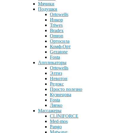
Мячики
Подушки
Ortowells
Инкор
Triwes
Bradex
Omron
Ортосила
Комф-Орт
Gezatone
Fosta
Аппликаторы
Ortowells
Элтиз
Невотон
Редокс
Просто полезно
Кузнецова
Fosta
Ляпко
Массажеры
CLINIFORCE
Med-mos
Pango
Matwave