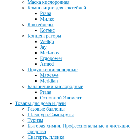
Маска кислородная
Композиции для коктейлей
Prana
Милко
Коктейлеры
Котэкс
Концентраторы
Wellgo
Jay
Med-mos
Ergopower
Armed
Подушки кислородные
Matwave
Meridian
Баллончики кислородные
Prana
Основной Элемент
Товары для дома и дачи
Газовые баллоны
Шампура-Самокруты
Туризм
Бытовая химия. Профессиональные и чистящие
средства
Скатерть, пленка