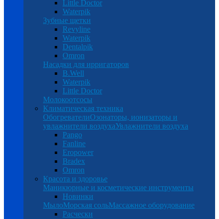
Little Doctor
Waterpik
Зубные щетки
Revyline
Waterpik
Dentalpik
Omron
Насадки для ирригаторов
B.Well
Waterpik
Little Doctor
Молокоотсосы
Климатическая техника
Обогреватели
Озонаторы, ионизаторы и
увлажнители воздуха
Увлажнители воздуха
Pango
Fanline
Eropower
Bradex
Omron
Красота и здоровье
Маникюрные и косметические инструменты
Новинки
Мыло
Морская соль
Массажное оборудование
Расчески