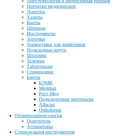
Анестезиология и интенсивная терапия
Перчатки медицинские
Лонгеты
Халаты
Бинты
Шприцы
Инструменты
Аптечки
Термосумки для диабетиков
Подкладные круги
Штативы
Тележки
Таблетницы
Спринцовки
Бинты
БЭМК
Meridian
Рост-Мед
Подкладочные материалы
Alfacast
Orthoforma
Оториноларингология
Осветитель
Аспираторы
Стерилизация инструментов