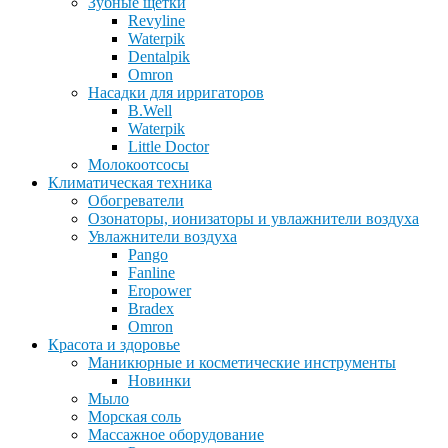
Зубные щетки
Revyline
Waterpik
Dentalpik
Omron
Насадки для ирригаторов
B.Well
Waterpik
Little Doctor
Молокоотсосы
Климатическая техника
Обогреватели
Озонаторы, ионизаторы и увлажнители воздуха
Увлажнители воздуха
Pango
Fanline
Eropower
Bradex
Omron
Красота и здоровье
Маникюрные и косметические инструменты
Новинки
Мыло
Морская соль
Массажное оборудование