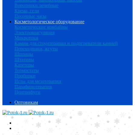
Воротники лечебные
Крема, гели
Песочные часы
Косметологическое оборудование
Косметические комбайны
Электрокоагуляция
Микротоки
Камни для стоунтерапии и подогреватели камней
Переходники, жгуты
Шприцы
Штативы
Катетеры
Термостаты
Пробирки
Иглы для мезотерапии
Парафинотерапия
Центрифуги
Оптовикам