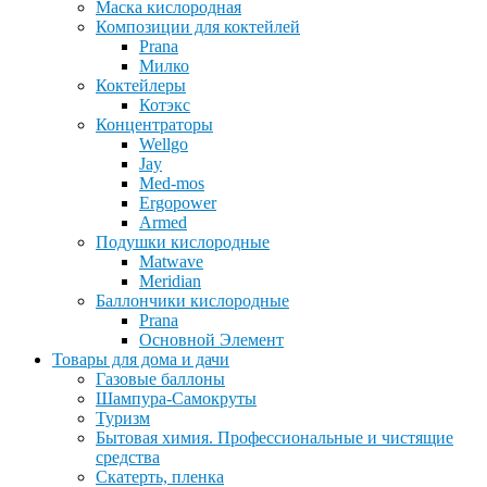
Маска кислородная
Композиции для коктейлей
Prana
Милко
Коктейлеры
Котэкс
Концентраторы
Wellgo
Jay
Med-mos
Ergopower
Armed
Подушки кислородные
Matwave
Meridian
Баллончики кислородные
Prana
Основной Элемент
Товары для дома и дачи
Газовые баллоны
Шампура-Самокруты
Туризм
Бытовая химия. Профессиональные и чистящие
средства
Скатерть, пленка