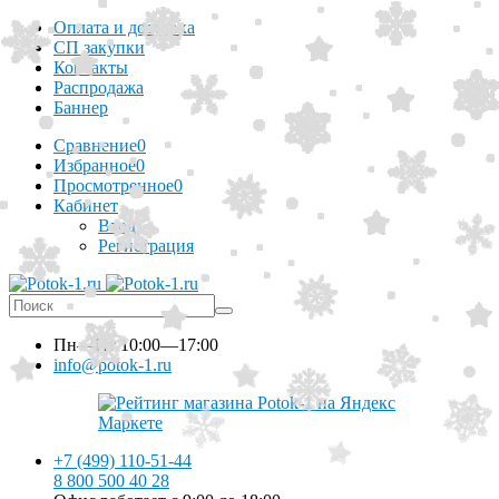
Оплата и доставка
СП закупки
Контакты
Распродажа
Баннер
Сравнение
0
Избранное
0
Просмотренное
0
Кабинет
Вход
Регистрация
Пн—Пт
10:00—17:00
info@potok-1.ru
+7 (499) 110-51-44
8 800 500 40 28