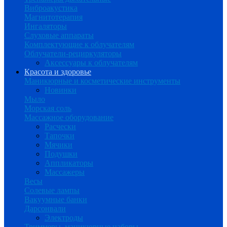
Виброакустика
Магнитотерапия
Ингаляторы
Слуховые аппараты
Комплектующие к облучателям
Облучатели-рециркуляторы
Аксессуары к облучателям
Красота и здоровье
Маникюрные и косметические инструменты
Новинки
Мыло
Морская соль
Массажное оборудование
Расчески
Тапочки
Мячики
Подушки
Аппликаторы
Массажеры
Весы
Солевые лампы
Вакуумные банки
Дарсонвали
Электроды
Триммеры, маникюрные наборы