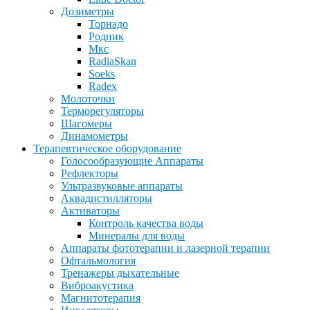
Дозиметры
Торнадо
Родник
Мкс
RadiaSkan
Soeks
Radex
Молоточки
Терморегуляторы
Шагомеры
Динамометры
Терапевтическое оборудование
Голосообразующие Аппараты
Рефлекторы
Ультразвуковые аппараты
Аквадистилляторы
Активаторы
Контроль качества воды
Минералы для воды
Аппараты фототерапии и лазерной терапии
Офтальмология
Тренажеры дыхательные
Виброакустика
Магнитотерапия