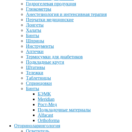
Гидрогелевая продукция
Глюкометры
Анестезиология и интенсивная терапия
Перчатки медицинские
Лонгеты
Халаты
Бинты
Шприцы
Инструменты
Аптечки
Термосумки для диабетиков
Подкладные круги
Штативы
Тележки
Таблетницы
Спринцовки
Бинты
БЭМК
Meridian
Рост-Мед
Подкладочные материалы
Alfacast
Orthoforma
Оториноларингология
Осветитель