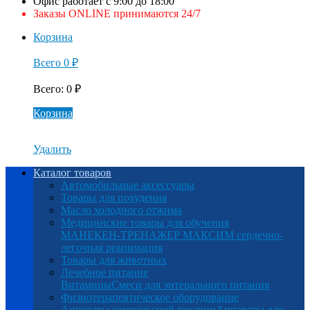
Офис работает с 9:00 до 18:00
Заказы ONLINE принимаются 24/7
Корзина
Всего
0
₽
Всего
:
0
₽
Корзина
Удалить
Каталог товаров
Автомобильные аксессуары
Товары для похудения
Масло холодного отжима
Медицинские товары для обучения
МАНЕКЕН-ТРЕНАЖЕР МАКСИМ сердечно-
легочная реанимация
Товары для животных
Лечебное питание
Витамины
Смеси для энтерального питания
Физиотерапевтическое оборудование
Аппараты комплексной терапии
Аппараты для