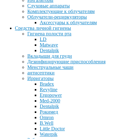
Ингаляторы
Слуховые аппараты
Комплектующие к облучателям
Облучатели-рециркуляторы
Аксессуары к облучателям
Средства личной гигиены
Гигиена полости рта
LD
Matwave
Dentalpik
Вкладыши для груди
Дезинфицирующие приспособления
Менструальные чаши
антисептики
Ирригаторы
Bradex
Revyline
Ergopower
Med-2000
Dentalpik
Рокимед
Omron
B.Well
Little Doctor
Waterpik