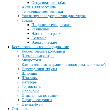
Отпугиватели собак
Химия для бассейна
Тепличные светильники
Ультразвуковое устройство для стирки
Грелки
Подогреватель для авто
Резиновые
Настенные грелки
Солевые
Электрические
Косметологическое оборудование
Косметические комбайны
Электрокоагуляция
Микротоки
Камни для стоунтерапии и подогреватели камней
Переходники, жгуты
Шприцы
Штативы
Катетеры
Термостаты
Пробирки
Иглы для мезотерапии
Парафинотерапия
Центрифуги
Ортопедия