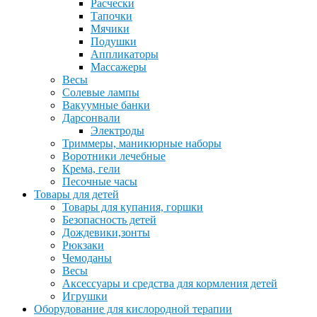
Расчески
Тапочки
Мячики
Подушки
Аппликаторы
Массажеры
Весы
Солевые лампы
Вакуумные банки
Дарсонвали
Электроды
Триммеры, маникюрные наборы
Воротники лечебные
Крема, гели
Песочные часы
Товары для детей
Товары для купания, горшки
Безопасность детей
Дождевики,зонты
Рюкзаки
Чемоданы
Весы
Аксессуары и средства для кормления детей
Игрушки
Оборудование для кислородной терапии