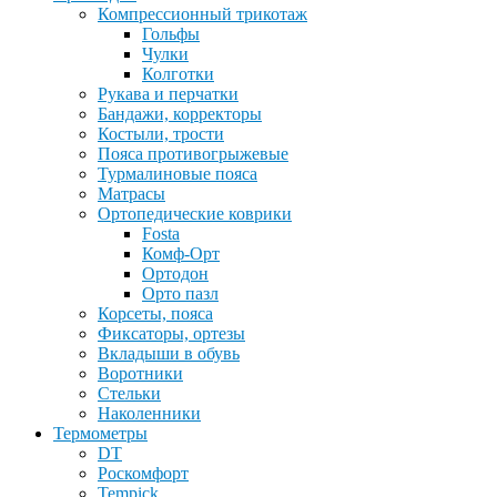
Компрессионный трикотаж
Гольфы
Чулки
Колготки
Рукава и перчатки
Бандажи, корректоры
Костыли, трости
Пояса противогрыжевые
Турмалиновые пояса
Матрасы
Ортопедические коврики
Fosta
Комф-Орт
Ортодон
Орто пазл
Корсеты, пояса
Фиксаторы, ортезы
Вкладыши в обувь
Воротники
Стельки
Наколенники
Термометры
DT
Роскомфорт
Tempick