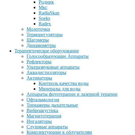
Родник
Мкс
RadiaSkan
Soeks
Radex
Молоточки
Терморегуляторы
Шагомеры
Динамометры
Терапевтическое оборудование
Голосообразующие Аппараты
Рефлекторы
Ультразвуковые аппараты
Аквадистилляторы
Активаторы
Контроль качества воды
Минералы для воды
Аппараты фототерапии и лазерной терапии
Офтальмология
Тренажеры дыхательные
Виброакустика
Магнитотерапия
Ингаляторы
Слуховые аппараты
Комплектующие к облучателям