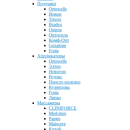
Подушки
Ortowells
Инкор
Triwes
Bradex
Omron
Ортосила
Комф-Орт
Gezatone
Fosta
Аппликаторы
Ortowells
Элтиз
Невотон
Редокс
Просто полезно
Кузнецова
Fosta
Ляпко
Массажеры
CLINIFORCE
Med-mos
Pango
Matwave
Китай