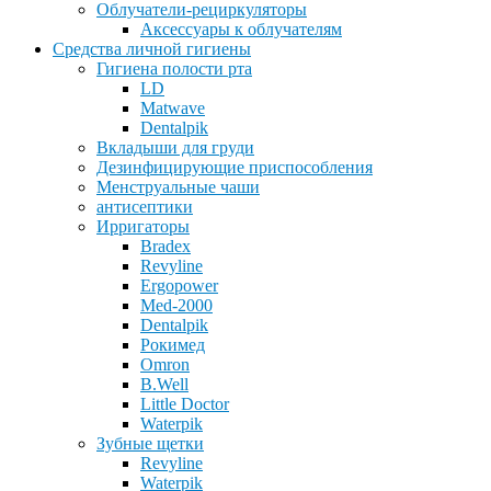
Облучатели-рециркуляторы
Аксессуары к облучателям
Средства личной гигиены
Гигиена полости рта
LD
Matwave
Dentalpik
Вкладыши для груди
Дезинфицирующие приспособления
Менструальные чаши
антисептики
Ирригаторы
Bradex
Revyline
Ergopower
Med-2000
Dentalpik
Рокимед
Omron
B.Well
Little Doctor
Waterpik
Зубные щетки
Revyline
Waterpik