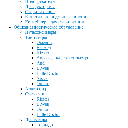
Подогреватели
Деструктор игл
Стерилизаторы
Кипятильники дезинфекционные
Контейнеры для стерилизации
Общедиагностическое обрудование
Пульсоксимеры
Тонометры
Омелон
Еламед
Riester
Аксессуары для тонометров
And
B.Well
Little Doctor
Nissei
Omron
Алкотестеры
Стетоскопы
Riester
B.Well
Omron
Little Doctor
Дозиметры
Торнадо