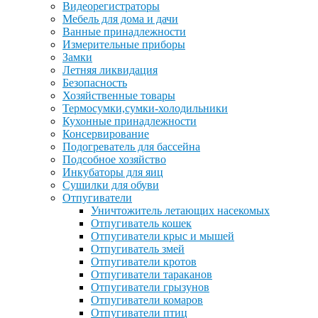
Видеорегистраторы
Мебель для дома и дачи
Ванные принадлежности
Измерительные приборы
Замки
Летняя ликвидация
Безопасность
Хозяйственные товары
Термосумки,сумки-холодильники
Кухонные принадлежности
Консервирование
Подогреватель для бассейна
Подсобное хозяйство
Инкубаторы для яиц
Сушилки для обуви
Отпугиватели
Уничтожитель летающих насекомых
Отпугиватель кошек
Отпугиватели крыс и мышей
Отпугиватель змей
Отпугиватели кротов
Отпугиватели тараканов
Отпугиватели грызунов
Отпугиватели комаров
Отпугиватели птиц