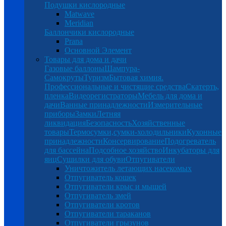
Подушки кислородные
Matwave
Meridian
Баллончики кислородные
Prana
Основной Элемент
Товары для дома и дачи
Газовые баллоны
Шампура-
Самокруты
Туризм
Бытовая химия.
Профессиональные и чистящие средства
Скатерть,
пленка
Видеорегистраторы
Мебель для дома и
дачи
Ванные принадлежности
Измерительные
приборы
Замки
Летняя
ликвидация
Безопасность
Хозяйственные
товары
Термосумки,сумки-холодильники
Кухонные
принадлежности
Консервирование
Подогреватель
для бассейна
Подсобное хозяйство
Инкубаторы для
яиц
Сушилки для обуви
Отпугиватели
Уничтожитель летающих насекомых
Отпугиватель кошек
Отпугиватели крыс и мышей
Отпугиватель змей
Отпугиватели кротов
Отпугиватели тараканов
Отпугиватели грызунов