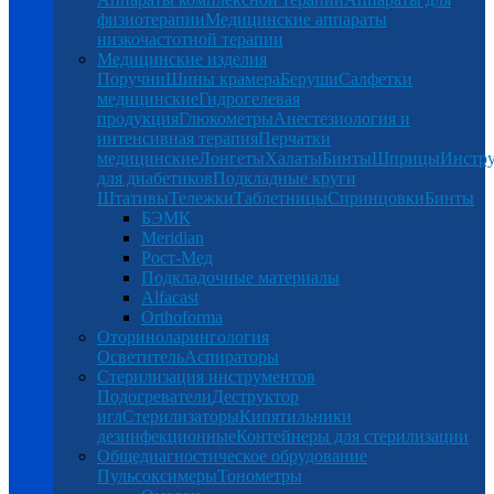
физиотерапии
Медицинские аппараты
низкочастотной терапии
Медицинские изделия
Поручни
Шины крамера
Беруши
Салфетки
медицинские
Гидрогелевая
продукция
Глюкометры
Анестезиология и
интенсивная терапия
Перчатки
медицинские
Лонгеты
Халаты
Бинты
Шприцы
Инстр
для диабетиков
Подкладные круги
Штативы
Тележки
Таблетницы
Спринцовки
Бинты
БЭМК
Meridian
Рост-Мед
Подкладочные материалы
Alfacast
Orthoforma
Оториноларингология
Осветитель
Аспираторы
Стерилизация инструментов
Подогреватели
Деструктор
игл
Стерилизаторы
Кипятильники
дезинфекционные
Контейнеры для стерилизации
Общедиагностическое обрудование
Пульсоксимеры
Тонометры