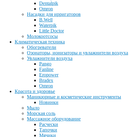
Dentalpik
Omron
Насадки для ирригаторов
B.Well
Waterpik
Little Doctor
Молокоотсосы
Климатическая техника
Обогреватели
Озонаторы, ионизаторы и увлажнители воздуха
Увлажнители воздуха
Pango
Fanline
Eropower
Bradex
Omron
Красота и здоровье
Маникюрные и косметические инструменты
Новинки
Мыло
Морская соль
Массажное оборудование
Расчески
Тапочки
Мячики