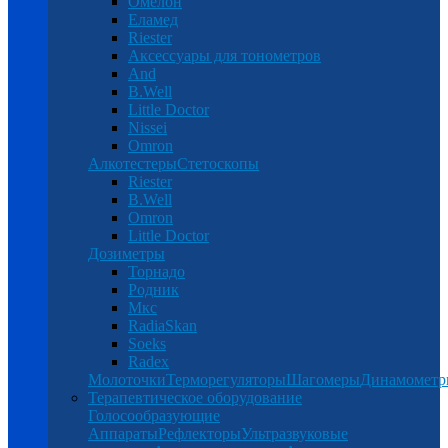
Омелон
Еламед
Riester
Аксессуары для тонометров
And
B.Well
Little Doctor
Nissei
Omron
Алкотестеры
Стетоскопы
Riester
B.Well
Omron
Little Doctor
Дозиметры
Торнадо
Родник
Мкс
RadiaSkan
Soeks
Radex
Молоточки
Терморегуляторы
Шагомеры
Динамомет
Терапевтическое оборудование
Голосообразующие
Аппараты
Рефлекторы
Ультразвуковые