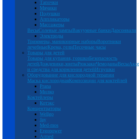
Тапочки
Мячики
Подушки
Аппликаторы
Массажеры
Весы
Солевые лампы
Вакуумные банки
Дарсонвали
Электроды
Триммеры, маникюрные наборы
Воротники
лечебные
Крема, гели
Песочные часы
Товары для детей
Товары для купания, горшки
Безопасность
детей
Дождевики,зонты
Рюкзаки
Чемоданы
Весы
Аксе
и средства для кормления детей
Игрушки
Оборудование для кислородной терапии
Маска кислородная
Композиции для коктейлей
Prana
Милко
Коктейлеры
Котэкс
Концентраторы
Wellgo
Jay
Med-mos
Ergopower
Armed