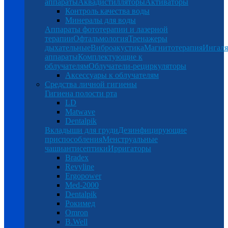
аппараты
Аквадистилляторы
Активаторы
Контроль качества воды
Минералы для воды
Аппараты фототерапии и лазерной
терапии
Офтальмология
Тренажеры
дыхательные
Виброакустика
Магнитотерапия
Ингал
аппараты
Комплектующие к
облучателям
Облучатели-рециркуляторы
Аксессуары к облучателям
Средства личной гигиены
Гигиена полости рта
LD
Matwave
Dentalpik
Вкладыши для груди
Дезинфицирующие
приспособления
Менструальные
чаши
антисептики
Ирригаторы
Bradex
Revyline
Ergopower
Med-2000
Dentalpik
Рокимед
Omron
B.Well