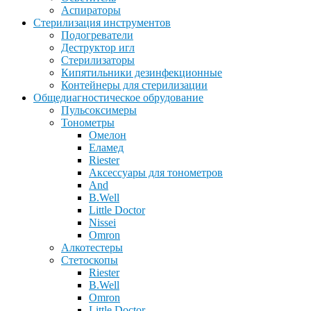
Аспираторы
Стерилизация инструментов
Подогреватели
Деструктор игл
Стерилизаторы
Кипятильники дезинфекционные
Контейнеры для стерилизации
Общедиагностическое обрудование
Пульсоксимеры
Тонометры
Омелон
Еламед
Riester
Аксессуары для тонометров
And
B.Well
Little Doctor
Nissei
Omron
Алкотестеры
Стетоскопы
Riester
B.Well
Omron
Little Doctor