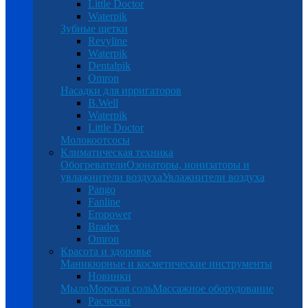
Little Doctor
Waterpik
Зубные щетки
Revyline
Waterpik
Dentalpik
Omron
Насадки для ирригаторов
B.Well
Waterpik
Little Doctor
Молокоотсосы
Климатическая техника
Обогреватели
Озонаторы, ионизаторы и
увлажнители воздуха
Увлажнители воздуха
Pango
Fanline
Eropower
Bradex
Omron
Красота и здоровье
Маникюрные и косметические инструменты
Новинки
Мыло
Морская соль
Массажное оборудование
Расчески