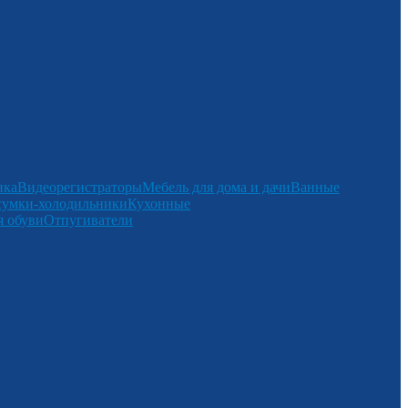
нка
Видеорегистраторы
Мебель для дома и дачи
Ванные
сумки-холодильники
Кухонные
 обуви
Отпугиватели