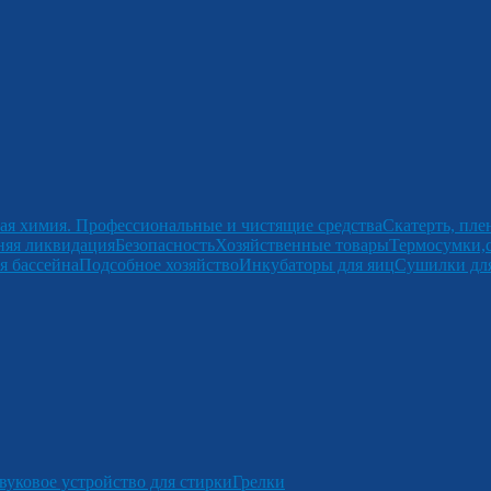
ая химия. Профессиональные и чистящие средства
Скатерть, пле
няя ликвидация
Безопасность
Хозяйственные товары
Термосумки,
я бассейна
Подсобное хозяйство
Инкубаторы для яиц
Сушилки для
вуковое устройство для стирки
Грелки