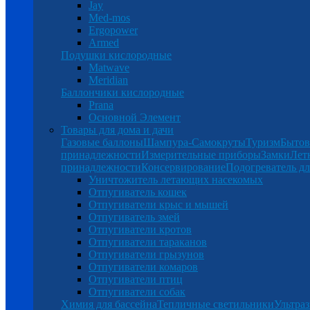
Jay
Med-mos
Ergopower
Armed
Подушки кислородные
Matwave
Meridian
Баллончики кислородные
Prana
Основной Элемент
Товары для дома и дачи
Газовые баллоны
Шампура-Самокруты
Туризм
Бытов
принадлежности
Измерительные приборы
Замки
Лет
принадлежности
Консервирование
Подогреватель дл
Уничтожитель летающих насекомых
Отпугиватель кошек
Отпугиватели крыс и мышей
Отпугиватель змей
Отпугиватели кротов
Отпугиватели тараканов
Отпугиватели грызунов
Отпугиватели комаров
Отпугиватели птиц
Отпугиватели собак
Химия для бассейна
Тепличные светильники
Ультраз