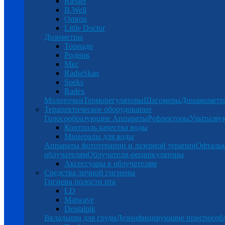
Riester
B.Well
Omron
Little Doctor
Дозиметры
Торнадо
Родник
Мкс
RadiaSkan
Soeks
Radex
Молоточки
Терморегуляторы
Шагомеры
Динамомет
Терапевтическое оборудование
Голосообразующие Аппараты
Рефлекторы
Ультразву
Контроль качества воды
Минералы для воды
Аппараты фототерапии и лазерной терапии
Офталь
облучателям
Облучатели-рециркуляторы
Аксессуары к облучателям
Средства личной гигиены
Гигиена полости рта
LD
Matwave
Dentalpik
Вкладыши для груди
Дезинфицирующие приспособ