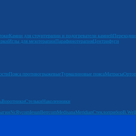
токи
Камни для стоунтерапии и подогреватели камней
Переходни
ирки
Иглы для мезотерапии
Парафинотерапия
Центрифуги
ости
Пояса противогрыжевые
Турмалиновые пояса
Матрасы
Ортоп
ь
Воротники
Стельки
Наколенники
ыгин
Nc
Rycom
Iesun
Berrcom
Medisana
Meridian
Стеклоприбор
B.Well