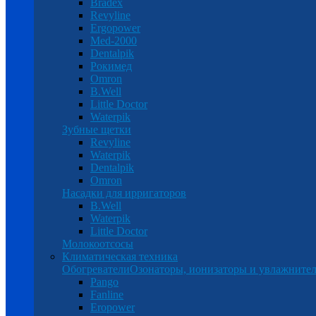
Bradex
Revyline
Ergopower
Med-2000
Dentalpik
Рокимед
Omron
B.Well
Little Doctor
Waterpik
Зубные щетки
Revyline
Waterpik
Dentalpik
Omron
Насадки для ирригаторов
B.Well
Waterpik
Little Doctor
Молокоотсосы
Климатическая техника
Обогреватели
Озонаторы, ионизаторы и увлажнител
Pango
Fanline
Eropower