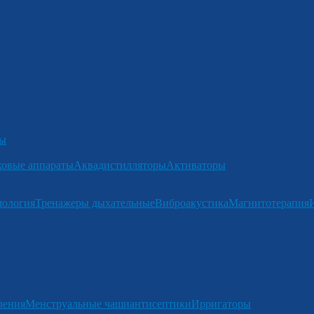
ры
ковые аппараты
Аквадистилляторы
Активаторы
мология
Тренажеры дыхательные
Виброакустика
Магнитотерапия
ления
Менструальные чаши
антисептики
Ирригаторы