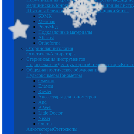
медицинские
Лонгеты
Халаты
Бинты
Шприцы
Инстр
Штативы
Тележки
Таблетницы
Спринцовки
Бинты
БЭМК
Meridian
Рост-Мед
Подкладочные материалы
Alfacast
Orthoforma
Оториноларингология
Осветитель
Аспираторы
Стерилизация инструментов
Подогреватели
Деструктор игл
Стерилизаторы
Кипят
Общедиагностическое обрудование
Пульсоксимеры
Тонометры
Омелон
Еламед
Riester
Аксессуары для тонометров
And
B.Well
Little Doctor
Nissei
Omron
Алкотестеры
Стетоскопы