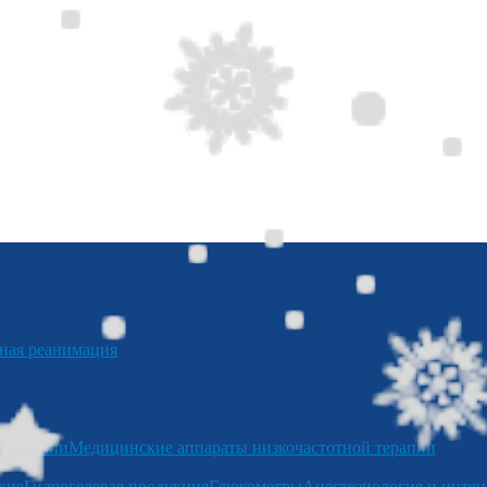
я реанимация
отерапии
Медицинские аппараты низкочастотной терапии
кие
Гидрогелевая продукция
Глюкометры
Анестезиология и интен