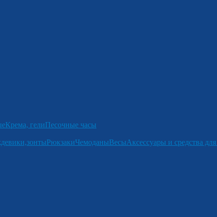
ые
Крема, гели
Песочные часы
девики,зонты
Рюкзаки
Чемоданы
Весы
Аксессуары и средства для