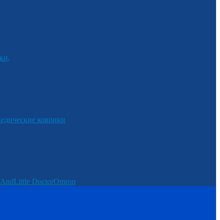
ки,
едические коврики
And
Little Doctor
Omron