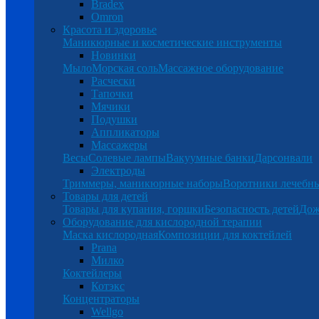
Bradex
Omron
Красота и здоровье
Маникюрные и косметические инструменты
Новинки
Мыло
Морская соль
Массажное оборудование
Расчески
Тапочки
Мячики
Подушки
Аппликаторы
Массажеры
Весы
Солевые лампы
Вакуумные банки
Дарсонвали
Электроды
Триммеры, маникюрные наборы
Воротники лечебн
Товары для детей
Товары для купания, горшки
Безопасность детей
Дож
Оборудование для кислородной терапии
Маска кислородная
Композиции для коктейлей
Prana
Милко
Коктейлеры
Котэкс
Концентраторы
Wellgo