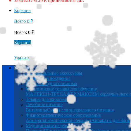
Заказы ONLINE принимаются 24/7
Корзина
Всего
0
₽
Всего
:
0
₽
Корзина
Удалить
Каталог товаров
Автомобильные аксессуары
Товары для похудения
Масло холодного отжима
Медицинские товары для обучения
МАНЕКЕН-ТРЕНАЖЕР МАКСИМ сердечно-легочна
Товары для животных
Лечебное питание
Витамины
Смеси для энтерального питания
Физиотерапевтическое оборудование
Аппараты комплексной терапии
Аппараты для физи
Медицинские изделия
Поручни
Шины крамера
Беруши
Салфетки медицинс