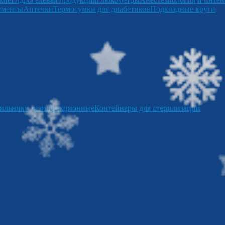
ументы
Аптечки
Термосумки для диабетиков
Подкладные круги
ильники дезинфекционные
Контейнеры для стерилизации