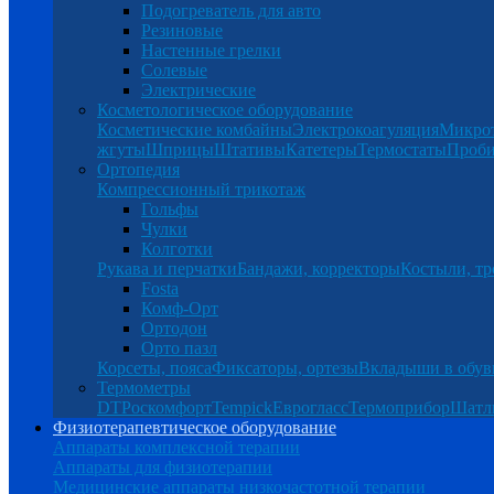
Подогреватель для авто
Резиновые
Настенные грелки
Солевые
Электрические
Косметологическое оборудование
Косметические комбайны
Электрокоагуляция
Микро
жгуты
Шприцы
Штативы
Катетеры
Термостаты
Проб
Ортопедия
Компрессионный трикотаж
Гольфы
Чулки
Колготки
Рукава и перчатки
Бандажи, корректоры
Костыли, тр
Fosta
Комф-Орт
Ортодон
Орто пазл
Корсеты, пояса
Фиксаторы, ортезы
Вкладыши в обув
Термометры
DT
Роскомфорт
Tempick
Еврогласс
Термоприбор
Шатл
Физиотерапевтическое оборудование
Аппараты комплексной терапии
Аппараты для физиотерапии
Медицинские аппараты низкочастотной терапии