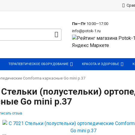
р
Сра
Пн—Пт
10:00—17:00
info@potok-1.ru
ТЕРАПЕВТИЧЕСКОЕ ОБОРУДОВАНИЕ
КРАСОТА И ЗДОРОВЬЕ
К
опедические Comforma каркасные Go mini р.37
 Стельки (полустельки) орто
ные Go mini р.37
писать отзыв