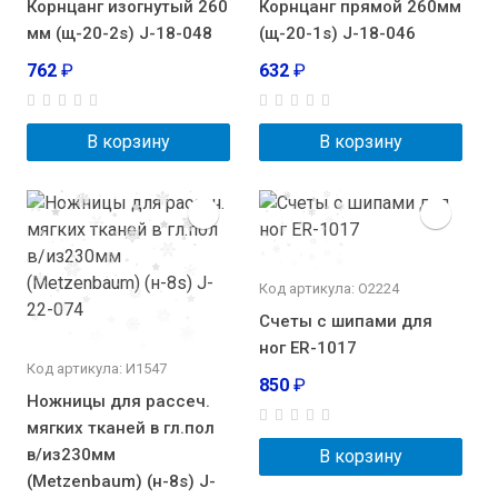
Корнцанг изогнутый 260
Корнцанг прямой 260мм
мм (щ-20-2s) J-18-048
(щ-20-1s) J-18-046
762
₽
632
₽
В корзину
В корзину
Код артикула: О2224
Счеты с шипами для
ног ER-1017
Код артикула: И1547
850
₽
Ножницы для рассеч.
мягких тканей в гл.пол
в/из230мм
В корзину
(Metzenbaum) (н-8s) J-