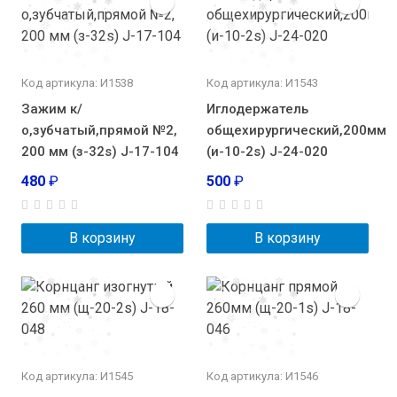
Код артикула: И1538
Код артикула: И1543
Зажим к/
Иглодержатель
о,зубчатый,прямой №2,
общехирургический,200мм
200 мм (з-32s) J-17-104
(и-10-2s) J-24-020
480
₽
500
₽
В корзину
В корзину
Код артикула: И1545
Код артикула: И1546