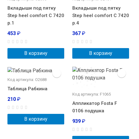
Вкладыши под пятку
Вкладыши под пятку
Step heel comfort С 7420
Step heel comfort С 7420
р.1
р.4
453
₽
367
₽
В корзину
В корзину
Код артикула: О2688
Таблица Рабкина
Код артикула: F1065
210
₽
Аппликатор Fosta F
0106 подушка
В корзину
939
₽