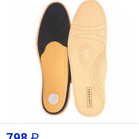
798
₽