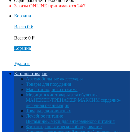
Офис работает с 9:00 до 18:00
Заказы ONLINE принимаются 24/7
Корзина
Всего
0
₽
Всего
:
0
₽
Корзина
Удалить
Каталог товаров
Автомобильные аксессуары
Товары для похудения
Масло холодного отжима
Медицинские товары для обучения
МАНЕКЕН-ТРЕНАЖЕР МАКСИМ сердечно-
легочная реанимация
Товары для животных
Лечебное питание
Витамины
Смеси для энтерального питания
Физиотерапевтическое оборудование
Аппараты комплексной терапии
Аппараты для