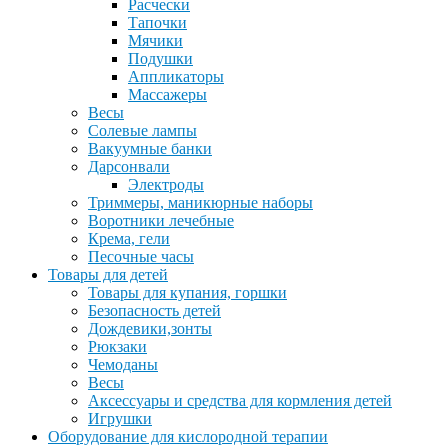
Расчески
Тапочки
Мячики
Подушки
Аппликаторы
Массажеры
Весы
Солевые лампы
Вакуумные банки
Дарсонвали
Электроды
Триммеры, маникюрные наборы
Воротники лечебные
Крема, гели
Песочные часы
Товары для детей
Товары для купания, горшки
Безопасность детей
Дождевики,зонты
Рюкзаки
Чемоданы
Весы
Аксессуары и средства для кормления детей
Игрушки
Оборудование для кислородной терапии