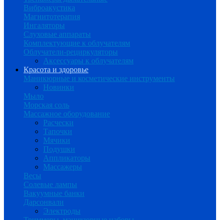
Виброакустика
Магнитотерапия
Ингаляторы
Слуховые аппараты
Комплектующие к облучателям
Облучатели-рециркуляторы
Аксессуары к облучателям
Красота и здоровье
Маникюрные и косметические инструменты
Новинки
Мыло
Морская соль
Массажное оборудование
Расчески
Тапочки
Мячики
Подушки
Аппликаторы
Массажеры
Весы
Солевые лампы
Вакуумные банки
Дарсонвали
Электроды
Триммеры, маникюрные наборы