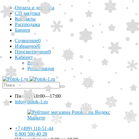
Оплата и доставка
СП закупки
Контакты
Распродажа
Баннер
Сравнение
0
Избранное
0
Просмотренное
0
Кабинет
Вход
Регистрация
Пн—Пт
10:00—17:00
info@potok-1.ru
+7 (499) 110-51-44
8 800 500 40 28