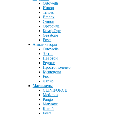
Ortowells
Инкор
Triwes
Bradex
Omron
Ортосила
Комф-Орт
Gezatone
Fosta
Аппликаторы
Ortowells
Элтиз
Невотон
Редокс
Просто полезно
Кузнецова
Fosta
Ляпко
Массажеры
CLINIFORCE
Med-mos
Pango
Matwave
Китай
Fosta