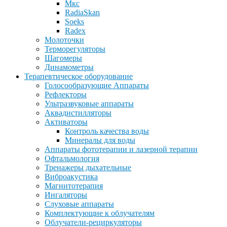
Мкс
RadiaSkan
Soeks
Radex
Молоточки
Терморегуляторы
Шагомеры
Динамометры
Терапевтическое оборудование
Голосообразующие Аппараты
Рефлекторы
Ультразвуковые аппараты
Аквадистилляторы
Активаторы
Контроль качества воды
Минералы для воды
Аппараты фототерапии и лазерной терапии
Офтальмология
Тренажеры дыхательные
Виброакустика
Магнитотерапия
Ингаляторы
Слуховые аппараты
Комплектующие к облучателям
Облучатели-рециркуляторы