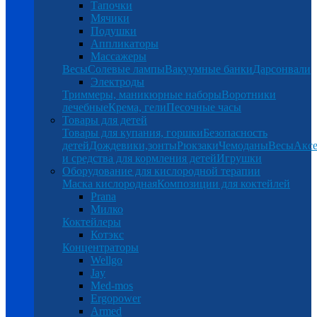
Тапочки
Мячики
Подушки
Аппликаторы
Массажеры
Весы
Солевые лампы
Вакуумные банки
Дарсонвали
Электроды
Триммеры, маникюрные наборы
Воротники
лечебные
Крема, гели
Песочные часы
Товары для детей
Товары для купания, горшки
Безопасность
детей
Дождевики,зонты
Рюкзаки
Чемоданы
Весы
Аксе
и средства для кормления детей
Игрушки
Оборудование для кислородной терапии
Маска кислородная
Композиции для коктейлей
Prana
Милко
Коктейлеры
Котэкс
Концентраторы
Wellgo
Jay
Med-mos
Ergopower
Armed