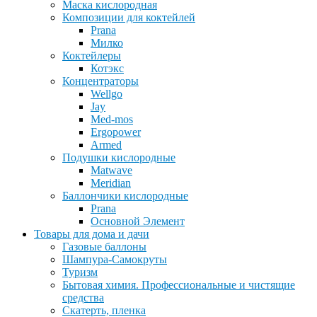
Маска кислородная
Композиции для коктейлей
Prana
Милко
Коктейлеры
Котэкс
Концентраторы
Wellgo
Jay
Med-mos
Ergopower
Armed
Подушки кислородные
Matwave
Meridian
Баллончики кислородные
Prana
Основной Элемент
Товары для дома и дачи
Газовые баллоны
Шампура-Самокруты
Туризм
Бытовая химия. Профессиональные и чистящие
средства
Скатерть, пленка