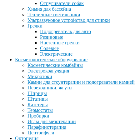
Отпугиватели собак
Химия для бассейна
Тепличные светильники
Ультразвуковое устройство для стирки
Грелки
Подогреватель для авто
Резиновые
Настенные грелки
Солевые
Электрические
Косметологическое оборудование
Косметические комбайны
Электрокоагуляция
Микротоки
Камни для стоунтерапии и подогреватели камней
Переходники, жгуты
Шприцы
Штативы
Катетеры
Термостаты
Пробирки
Иглы для мезотерапии
Парафинотерапия
Центрифуги
Ортопедия