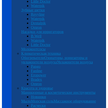
Little Doctor
Waterpik
Зубные щетки
Revyline
Waterpik
Dentalpik
Omron
Насадки для ирригаторов
B.Well
Waterpik
Little Doctor
Молокоотсосы
Климатическая техника
Обогреватели
Озонаторы, ионизаторы и
увлажнители воздуха
Увлажнители воздуха
Pango
Fanline
Eropower
Bradex
Omron
Красота и здоровье
Маникюрные и косметические инструменты
Новинки
Мыло
Морская соль
Массажное оборудование
Расчески