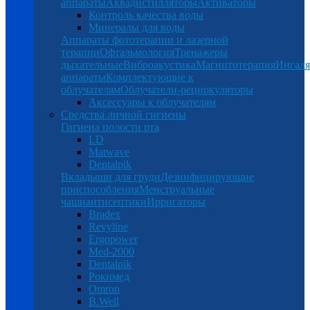
аппараты
Аквадистилляторы
Активаторы
Контроль качества воды
Минералы для воды
Аппараты фототерапии и лазерной
терапии
Офтальмология
Тренажеры
дыхательные
Виброакустика
Магнитотерапия
Ингал
аппараты
Комплектующие к
облучателям
Облучатели-рециркуляторы
Аксессуары к облучателям
Средства личной гигиены
Гигиена полости рта
LD
Matwave
Dentalpik
Вкладыши для груди
Дезинфицирующие
приспособления
Менструальные
чаши
антисептики
Ирригаторы
Bradex
Revyline
Ergopower
Med-2000
Dentalpik
Рокимед
Omron
B.Well