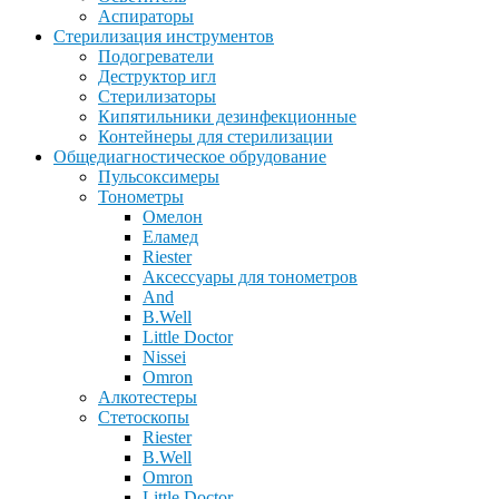
Аспираторы
Стерилизация инструментов
Подогреватели
Деструктор игл
Стерилизаторы
Кипятильники дезинфекционные
Контейнеры для стерилизации
Общедиагностическое обрудование
Пульсоксимеры
Тонометры
Омелон
Еламед
Riester
Аксессуары для тонометров
And
B.Well
Little Doctor
Nissei
Omron
Алкотестеры
Стетоскопы
Riester
B.Well
Omron
Little Doctor