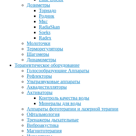
Дозиметры
Торнадо
Родник
Мкс
RadiaSkan
Soeks
Radex
Молоточки
Терморегуляторы
Шагомеры
Динамометры
Терапевтическое оборудование
Голосообразующие Аппараты
Рефлекторы
Ультразвуковые аппараты
Аквадистилляторы
Активаторы
Контроль качества воды
Минералы для воды
Аппараты фототерапии и лазерной терапии
Офтальмология
Тренажеры дыхательные
Виброакустика
Магнитотерапия