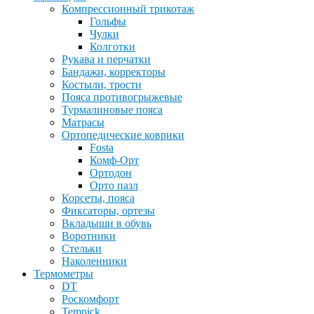
Компрессионный трикотаж
Гольфы
Чулки
Колготки
Рукава и перчатки
Бандажи, корректоры
Костыли, трости
Пояса противогрыжевые
Турмалиновые пояса
Матрасы
Ортопедические коврики
Fosta
Комф-Орт
Ортодон
Орто пазл
Корсеты, пояса
Фиксаторы, ортезы
Вкладыши в обувь
Воротники
Стельки
Наколенники
Термометры
DT
Роскомфорт
Tempick