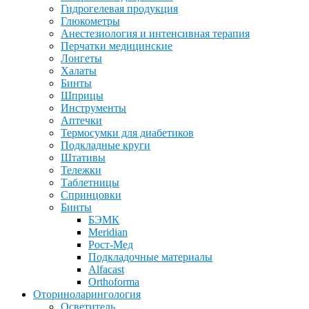
Гидрогелевая продукция
Глюкометры
Анестезиология и интенсивная терапия
Перчатки медицинские
Лонгеты
Халаты
Бинты
Шприцы
Инструменты
Аптечки
Термосумки для диабетиков
Подкладные круги
Штативы
Тележки
Таблетницы
Спринцовки
Бинты
БЭМК
Meridian
Рост-Мед
Подкладочные материалы
Alfacast
Orthoforma
Оториноларингология
Осветитель