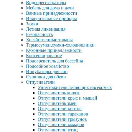
Видеорегистраторы
Мебель для дома и дачи
Ванные принадлежности
Измерительные приборы
Замки
Летняя ликвидация
Безопасность
Хозяйственные товары
Термосумки,сумки-холодильники
Кухонные принадлежности
Консервирование
Подогреватель для бассейна
Подсобное хозяйство
Инкубаторы для яиц
Сушилки для обуви
Отпугиватели
Уничтожитель летающих насекомых
Отпугиватель кошек
Отпугиватели крыс и мышей
Отпугиватель змей
Отпугиватели кротов
Отпугиватели тараканов
Отпугиватели грызунов
Отпугиватели комаров
Отпугиватели птиц