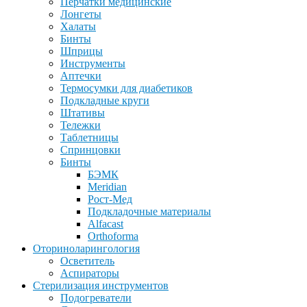
Перчатки медицинские
Лонгеты
Халаты
Бинты
Шприцы
Инструменты
Аптечки
Термосумки для диабетиков
Подкладные круги
Штативы
Тележки
Таблетницы
Спринцовки
Бинты
БЭМК
Meridian
Рост-Мед
Подкладочные материалы
Alfacast
Orthoforma
Оториноларингология
Осветитель
Аспираторы
Стерилизация инструментов
Подогреватели