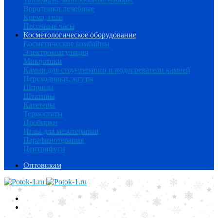
Воротники лечебные
Крема, гели
Песочные часы
Косметологическое оборудование
Косметические комбайны
Электрокоагуляция
Микротоки
Камни для стоунтерапии и подогреватели камней
Переходники, жгуты
Шприцы
Штативы
Катетеры
Термостаты
Пробирки
Иглы для мезотерапии
Парафинотерапия
Центрифуги
Оптовикам