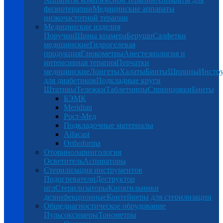
физиотерапии
Медицинские аппараты
низкочастотной терапии
Медицинские изделия
Поручни
Шины крамера
Беруши
Салфетки
медицинские
Гидрогелевая
продукция
Глюкометры
Анестезиология и
интенсивная терапия
Перчатки
медицинские
Лонгеты
Халаты
Бинты
Шприцы
Инстр
для диабетиков
Подкладные круги
Штативы
Тележки
Таблетницы
Спринцовки
Бинты
БЭМК
Meridian
Рост-Мед
Подкладочные материалы
Alfacast
Orthoforma
Оториноларингология
Осветитель
Аспираторы
Стерилизация инструментов
Подогреватели
Деструктор
игл
Стерилизаторы
Кипятильники
дезинфекционные
Контейнеры для стерилизации
Общедиагностическое обрудование
Пульсоксимеры
Тонометры