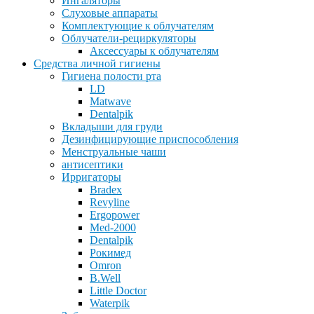
Ингаляторы
Слуховые аппараты
Комплектующие к облучателям
Облучатели-рециркуляторы
Аксессуары к облучателям
Средства личной гигиены
Гигиена полости рта
LD
Matwave
Dentalpik
Вкладыши для груди
Дезинфицирующие приспособления
Менструальные чаши
антисептики
Ирригаторы
Bradex
Revyline
Ergopower
Med-2000
Dentalpik
Рокимед
Omron
B.Well
Little Doctor
Waterpik