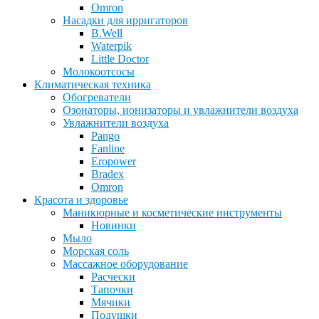
Omron
Насадки для ирригаторов
B.Well
Waterpik
Little Doctor
Молокоотсосы
Климатическая техника
Обогреватели
Озонаторы, ионизаторы и увлажнители воздуха
Увлажнители воздуха
Pango
Fanline
Eropower
Bradex
Omron
Красота и здоровье
Маникюрные и косметические инструменты
Новинки
Мыло
Морская соль
Массажное оборудование
Расчески
Тапочки
Мячики
Подушки