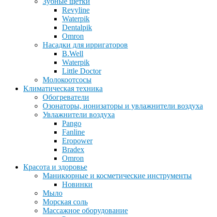
Зубные щетки
Revyline
Waterpik
Dentalpik
Omron
Насадки для ирригаторов
B.Well
Waterpik
Little Doctor
Молокоотсосы
Климатическая техника
Обогреватели
Озонаторы, ионизаторы и увлажнители воздуха
Увлажнители воздуха
Pango
Fanline
Eropower
Bradex
Omron
Красота и здоровье
Маникюрные и косметические инструменты
Новинки
Мыло
Морская соль
Массажное оборудование