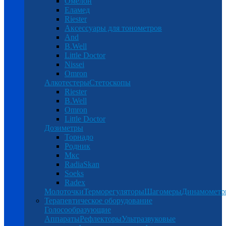
Омелон
Еламед
Riester
Аксессуары для тонометров
And
B.Well
Little Doctor
Nissei
Omron
Алкотестеры
Стетоскопы
Riester
B.Well
Omron
Little Doctor
Дозиметры
Торнадо
Родник
Мкс
RadiaSkan
Soeks
Radex
Молоточки
Терморегуляторы
Шагомеры
Динамомет
Терапевтическое оборудование
Голосообразующие
Аппараты
Рефлекторы
Ультразвуковые