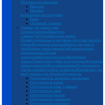
Подушки кислородные
Matwave
Meridian
Баллончики кислородные
Prana
Основной Элемент
Товары для дома и дачи
Газовые баллоны
Шампура-
Самокруты
Туризм
Бытовая химия.
Профессиональные и чистящие средства
Скатерть,
пленка
Видеорегистраторы
Мебель для дома и
дачи
Ванные принадлежности
Измерительные
приборы
Замки
Летняя
ликвидация
Безопасность
Хозяйственные
товары
Термосумки,сумки-холодильники
Кухонные
принадлежности
Консервирование
Подогреватель
для бассейна
Подсобное хозяйство
Инкубаторы для
яиц
Сушилки для обуви
Отпугиватели
Уничтожитель летающих насекомых
Отпугиватель кошек
Отпугиватели крыс и мышей
Отпугиватель змей
Отпугиватели кротов
Отпугиватели тараканов
Отпугиватели грызунов