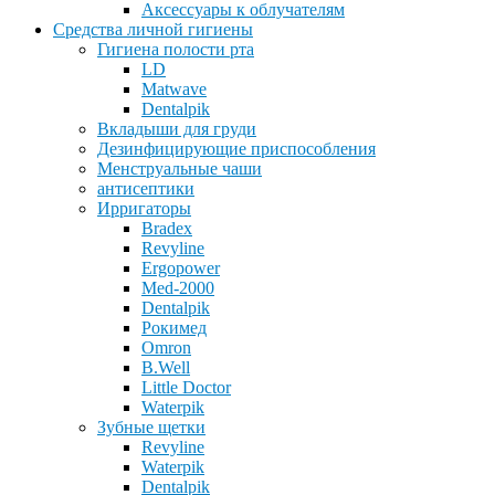
Аксессуары к облучателям
Средства личной гигиены
Гигиена полости рта
LD
Matwave
Dentalpik
Вкладыши для груди
Дезинфицирующие приспособления
Менструальные чаши
антисептики
Ирригаторы
Bradex
Revyline
Ergopower
Med-2000
Dentalpik
Рокимед
Omron
B.Well
Little Doctor
Waterpik
Зубные щетки
Revyline
Waterpik
Dentalpik