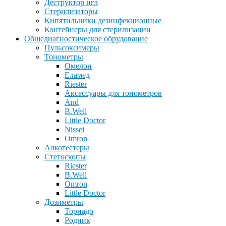
Деструктор игл
Стерилизаторы
Кипятильники дезинфекционные
Контейнеры для стерилизации
Общедиагностическое обрудование
Пульсоксимеры
Тонометры
Омелон
Еламед
Riester
Аксессуары для тонометров
And
B.Well
Little Doctor
Nissei
Omron
Алкотестеры
Стетоскопы
Riester
B.Well
Omron
Little Doctor
Дозиметры
Торнадо
Родник