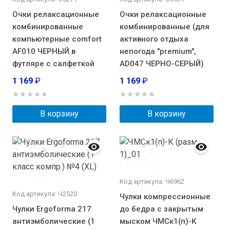
Очки релаксационные
Очки релаксационные
комбинированные
комбинированные (для
компьютерные comfort
активного отдыха
AF010 ЧЕРНЫЙ в
непогода "premium",
футляре с салфеткой
AD047 ЧЕРНО-СЕРЫЙ)
1 169
₽
1 169
₽
В корзину
В корзину
Код артикула: Ч6962
Код артикула: Ч2520
Чулки компрессионные
Чулки Ergoforma 217
до бедра с закрытым
антиэмболические (1
мыском ЧМСк1(п)-К