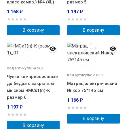
класс компр.) №4 (XL)
размер 5
1 168
₽
1 197
₽
В корзину
В корзину
Код артикула: Ч6963
Код артикула: И1302
Чулки компрессионные
до бедра с закрытым
Матрац электрический
мыском ЧМСк1(п)-К
Инкор 75*145 см
размер 6
1 166
₽
1 197
₽
В корзину
В корзину