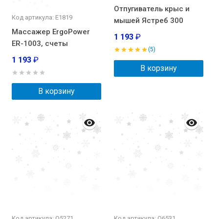
Отпугиватель крыс и
Код артикула: E1819
мышей Ястреб 300
Массажер ErgoPower
1 193
₽
ER-1003, счеты
(5)
1 193
₽
В корзину
В корзину
Код артикула: О5271
Код артикула: О6531