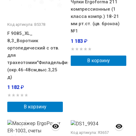
Чулки Ergoforma 211
компрессионные (1
класса компр.) 18-21
мм рт.ст. (цв. бронза)
Код артикула: В5378
№1
F 9085_XL_
8,3_Воротник
1 183
₽
ортопедический с отв.
для
В корзину
трахеотомии"Филадельфия"
(окр.46-48см,выс.3,25
д)
1 182
₽
В корзину
Код артикула: Я3657