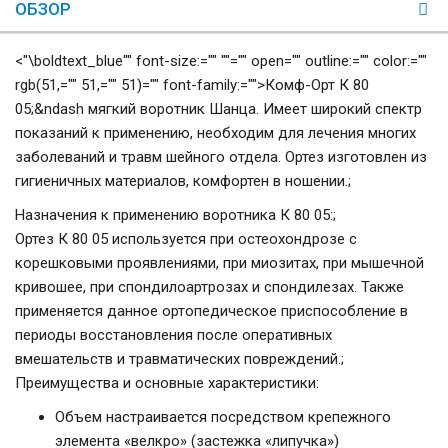
ОБЗОР
<"\boldtext_blue"" font-size:="" ""="" open="" outline:="" color:=""
rgb(51,="" 51,="" 51)="" font-family:="">Комф-Орт К 80
05
;&ndash мягкий воротник Шанца. Имеет широкий спектр
показаний к применению, необходим для лечения многих
заболеваний и травм шейного отдела. Ортез изготовлен из
гигиеничных материалов, комфортен в ношении.;
Назначения к применению воротника К 80 05:
;
Ортез К 80 05 используется при остеохондрозе с
корешковыми проявлениями, при миозитах, при мышечной
кривошее, при спондилоартрозах и спондилезах. Также
применяется данное ортопедическое приспособление в
периоды восстановления после оперативных
вмешательств и травматических повреждений.;
Преимущества и основные характеристики:
Объем настраивается посредством крепежного
элемента «велкро» (застежка «липучка»)