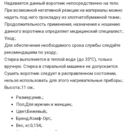
Надевается данный воротник непосредственно на тело.
При возможной негативной реакции на материалы можно
надеть под него прокладку из хлопчатобумажной ткани.;
Продолжительность применения, назначения к ношению
данного воротника определяет медицинский специалист.;
Уход:
;
Для обеспечения необходимого срока службы следуйте
рекомендациям по уходу.;
Стирка выполняется в теплой воде (до 35°С), только
вручную. Стирка в стиральной машинке не допускается.
Сушить воротник следует в расправленном состоянии,
нельзя использовать для этого нагревательные приборы.;
Высота:
;11 см.;
Размер
;
унив.;
;
Пол
;
Для мужчин и женщин;
;
Цвет
;
Бежевый;
;
Бренд
;
Комф-Орт;
;
Вес, кг
;
0,154;
;