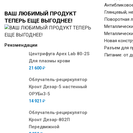
Антибликовое
Глянцевый, н
ВАШ ЛЮБИМЫЙ ПРОДУКТ
Поворотная л
ТЕПЕРЬ ЕЩЕ ВЫГОДНЕЕ!
Металлически
Металлически
Новая констр
Рекомендации
Разъем для п
Центрифуга Apex Lab 80-2S
Питание: от д
Для плазмы крови
21 600
₽
Облучатель-рециркулятор
Кронт Дезар-5 настенный
ОРУБн3-5
14 921
₽
Облучатель-рециркулятор
Кронт Дезар-802П
Передвижной