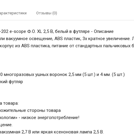
арактеристики
Отзывы (0)
202 e-scope Ф.О. XL 2,5 В, белый в футляре - Описание
ли вакуумное освещение, ABS пластик, 3х кратное увеличение. 
орпус из ABS пластика, питание от стандартных пальчиковых б
0 многоразовых ушных воронок 2,5 мм (5 шт.) и 4 мм. (5 шт.)
гкий футляр
 товара:
ложительные стороны товара
нологии» - низкое энергопотребление!
щение.
акуумная 2,7 В или яркая ксеноновая лампа 2,5 В.