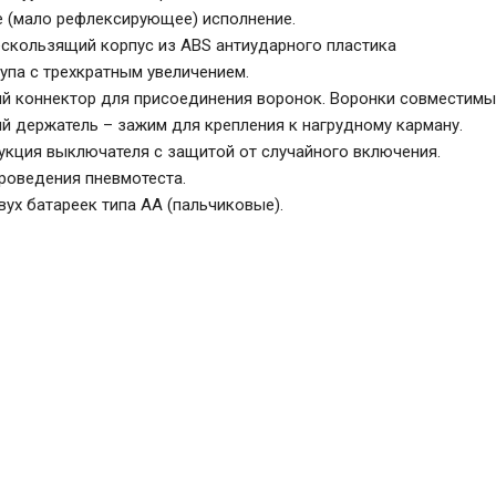
 (мало рефлексирующее) исполнение.
ескользящий корпус из ABS антиударного пластика
упа с трехкратным увеличением.
й коннектор для присоединения воронок. Воронки совместимы с
й держатель – зажим для крепления к нагрудному карману.
укция выключателя с защитой от случайного включения.
роведения пневмотеста.
вух батареек типа АА (пальчиковые).
2110-202
scope, отоскоп, Ф.О. XL 2,5 В, белый в ф