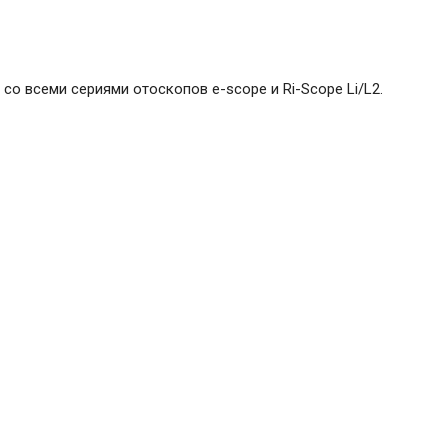
о всеми сериями отоскопов e-scope и Ri-Scope Li/L2.
 e-
10 157
₽
В корзину
утляре