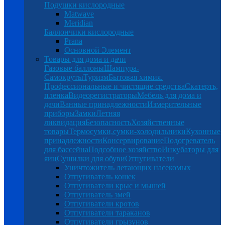
Подушки кислородные
Matwave
Meridian
Баллончики кислородные
Prana
Основной Элемент
Товары для дома и дачи
Газовые баллоны
Шампура-
Самокруты
Туризм
Бытовая химия.
Профессиональные и чистящие средства
Скатерть,
пленка
Видеорегистраторы
Мебель для дома и
дачи
Ванные принадлежности
Измерительные
приборы
Замки
Летняя
ликвидация
Безопасность
Хозяйственные
товары
Термосумки,сумки-холодильники
Кухонные
принадлежности
Консервирование
Подогреватель
для бассейна
Подсобное хозяйство
Инкубаторы для
яиц
Сушилки для обуви
Отпугиватели
Уничтожитель летающих насекомых
Отпугиватель кошек
Отпугиватели крыс и мышей
Отпугиватель змей
Отпугиватели кротов
Отпугиватели тараканов
Отпугиватели грызунов