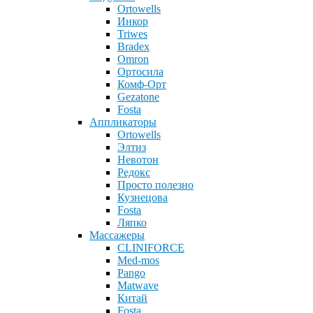
Ortowells
Инкор
Triwes
Bradex
Omron
Ортосила
Комф-Орт
Gezatone
Fosta
Аппликаторы
Ortowells
Элтиз
Невотон
Редокс
Просто полезно
Кузнецова
Fosta
Ляпко
Массажеры
CLINIFORCE
Med-mos
Pango
Matwave
Китай
Fosta