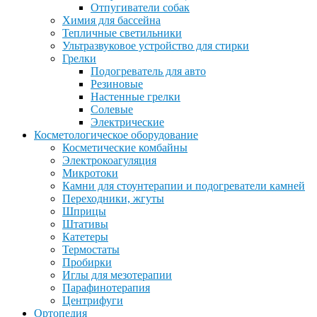
Отпугиватели собак
Химия для бассейна
Тепличные светильники
Ультразвуковое устройство для стирки
Грелки
Подогреватель для авто
Резиновые
Настенные грелки
Солевые
Электрические
Косметологическое оборудование
Косметические комбайны
Электрокоагуляция
Микротоки
Камни для стоунтерапии и подогреватели камней
Переходники, жгуты
Шприцы
Штативы
Катетеры
Термостаты
Пробирки
Иглы для мезотерапии
Парафинотерапия
Центрифуги
Ортопедия