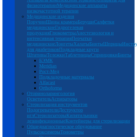
физиотерапии
Медицинские аппараты
низкочастотной терапии
Медицинские изделия
Поручни
Шины крамера
Беруши
Салфетки
медицинские
Гидрогелевая
продукция
Глюкометры
Анестезиология и
интенсивная терапия
Перчатки
медицинские
Лонгеты
Халаты
Бинты
Шприцы
Инстр
для диабетиков
Подкладные круги
Штативы
Тележки
Таблетницы
Спринцовки
Бинты
БЭМК
Meridian
Рост-Мед
Подкладочные материалы
Alfacast
Orthoforma
Оториноларингология
Осветитель
Аспираторы
Стерилизация инструментов
Подогреватели
Деструктор
игл
Стерилизаторы
Кипятильники
дезинфекционные
Контейнеры для стерилизации
Общедиагностическое обрудование
Пульсоксимеры
Тонометры