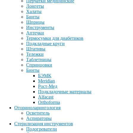
Перчатки медицинские
Лонгеты
Халаты
Бинты
Шприцы
Инструменты
Аптечки
Термосумки для диабетиков
Подкладные круги
Штативы
Тележки
Таблетницы
Спринцовки
Бинты
БЭМК
Meridian
Рост-Мед
Подкладочные материалы
Alfacast
Orthoforma
Оториноларингология
Осветитель
Аспираторы
Стерилизация инструментов
Подогреватели