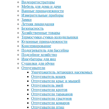
Видеорегистраторы
Мебель для дома и дачи
Ванные принадлежности
Измерительные приборы
Замки
Летняя ликвидация
Безопасность
Хозяйственные товары
Термосумки,сумки-холодильники
Кухонные принадлежности
Консервирование
Подогреватель для бассейна
Подсобное хозяйство
Инкубаторы для яиц
Сушилки для обуви
Отпугиватели
Уничтожитель летающих насекомых
Отпугиватель кошек
Отпугиватели крыс и мышей
Отпугиватель змей
Отпугиватели кротов
Отпугиватели тараканов
Отпугиватели грызунов
Отпугиватели комаров
Отпугиватели птиц