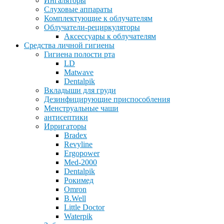
Ингаляторы
Слуховые аппараты
Комплектующие к облучателям
Облучатели-рециркуляторы
Аксессуары к облучателям
Средства личной гигиены
Гигиена полости рта
LD
Matwave
Dentalpik
Вкладыши для груди
Дезинфицирующие приспособления
Менструальные чаши
антисептики
Ирригаторы
Bradex
Revyline
Ergopower
Med-2000
Dentalpik
Рокимед
Omron
B.Well
Little Doctor
Waterpik