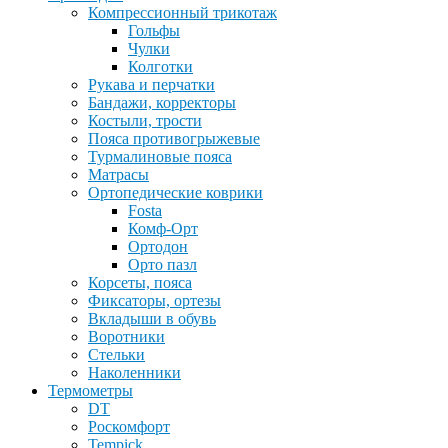
Компрессионный трикотаж
Гольфы
Чулки
Колготки
Рукава и перчатки
Бандажи, корректоры
Костыли, трости
Пояса противогрыжевые
Турмалиновые пояса
Матрасы
Ортопедические коврики
Fosta
Комф-Орт
Ортодон
Орто пазл
Корсеты, пояса
Фиксаторы, ортезы
Вкладыши в обувь
Воротники
Стельки
Наколенники
Термометры
DT
Роскомфорт
Tempick