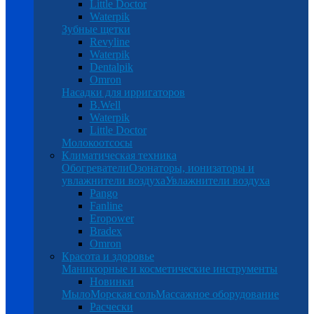
Little Doctor
Waterpik
Зубные щетки
Revyline
Waterpik
Dentalpik
Omron
Насадки для ирригаторов
B.Well
Waterpik
Little Doctor
Молокоотсосы
Климатическая техника
Обогреватели
Озонаторы, ионизаторы и
увлажнители воздуха
Увлажнители воздуха
Pango
Fanline
Eropower
Bradex
Omron
Красота и здоровье
Маникюрные и косметические инструменты
Новинки
Мыло
Морская соль
Массажное оборудование
Расчески