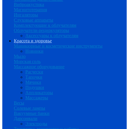
Виброакустика
Магнитотерапия
Ингаляторы
Слуховые аппараты
Комплектующие к облучателям
Облучатели-рециркуляторы
Аксессуары к облучателям
Красота и здоровье
Маникюрные и косметические инструменты
Новинки
Мыло
Морская соль
Массажное оборудование
Расчески
Тапочки
Мячики
Подушки
Аппликаторы
Массажеры
Весы
Солевые лампы
Вакуумные банки
Дарсонвали
Электроды
Триммеры, маникюрные наборы