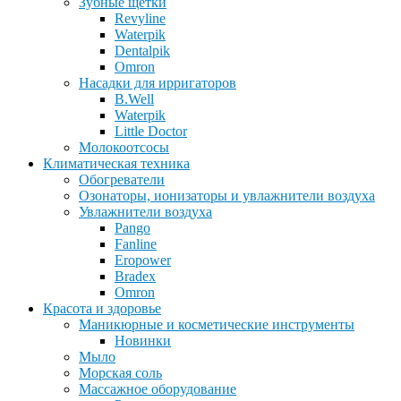
Зубные щетки
Revyline
Waterpik
Dentalpik
Omron
Насадки для ирригаторов
B.Well
Waterpik
Little Doctor
Молокоотсосы
Климатическая техника
Обогреватели
Озонаторы, ионизаторы и увлажнители воздуха
Увлажнители воздуха
Pango
Fanline
Eropower
Bradex
Omron
Красота и здоровье
Маникюрные и косметические инструменты
Новинки
Мыло
Морская соль
Массажное оборудование