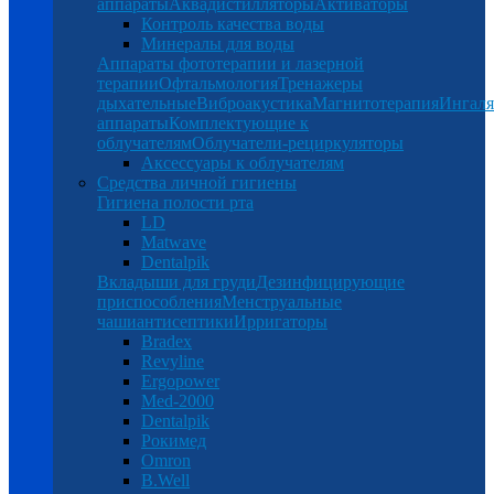
аппараты
Аквадистилляторы
Активаторы
Контроль качества воды
Минералы для воды
Аппараты фототерапии и лазерной
терапии
Офтальмология
Тренажеры
дыхательные
Виброакустика
Магнитотерапия
Ингал
аппараты
Комплектующие к
облучателям
Облучатели-рециркуляторы
Аксессуары к облучателям
Средства личной гигиены
Гигиена полости рта
LD
Matwave
Dentalpik
Вкладыши для груди
Дезинфицирующие
приспособления
Менструальные
чаши
антисептики
Ирригаторы
Bradex
Revyline
Ergopower
Med-2000
Dentalpik
Рокимед
Omron
B.Well