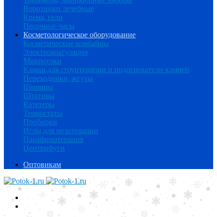
Воротники лечебные
Крема, гели
Песочные часы
Косметологическое оборудование
Косметические комбайны
Электрокоагуляция
Микротоки
Камни для стоунтерапии и подогреватели камней
Переходники, жгуты
Шприцы
Штативы
Катетеры
Термостаты
Пробирки
Иглы для мезотерапии
Парафинотерапия
Центрифуги
Оптовикам