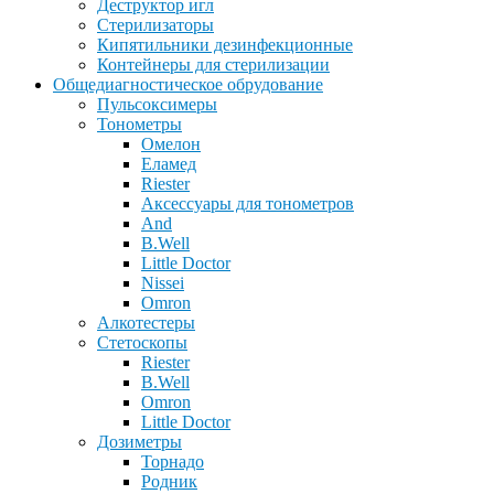
Деструктор игл
Стерилизаторы
Кипятильники дезинфекционные
Контейнеры для стерилизации
Общедиагностическое обрудование
Пульсоксимеры
Тонометры
Омелон
Еламед
Riester
Аксессуары для тонометров
And
B.Well
Little Doctor
Nissei
Omron
Алкотестеры
Стетоскопы
Riester
B.Well
Omron
Little Doctor
Дозиметры
Торнадо
Родник