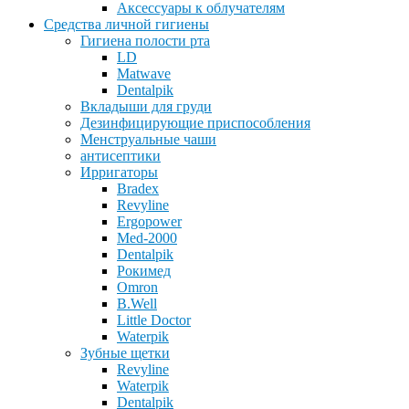
Аксессуары к облучателям
Средства личной гигиены
Гигиена полости рта
LD
Matwave
Dentalpik
Вкладыши для груди
Дезинфицирующие приспособления
Менструальные чаши
антисептики
Ирригаторы
Bradex
Revyline
Ergopower
Med-2000
Dentalpik
Рокимед
Omron
B.Well
Little Doctor
Waterpik
Зубные щетки
Revyline
Waterpik
Dentalpik