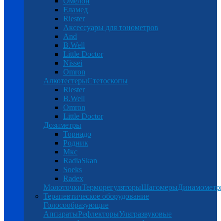
Омелон
Еламед
Riester
Аксессуары для тонометров
And
B.Well
Little Doctor
Nissei
Omron
Алкотестеры
Стетоскопы
Riester
B.Well
Omron
Little Doctor
Дозиметры
Торнадо
Родник
Мкс
RadiaSkan
Soeks
Radex
Молоточки
Терморегуляторы
Шагомеры
Динамомет
Терапевтическое оборудование
Голосообразующие
Аппараты
Рефлекторы
Ультразвуковые