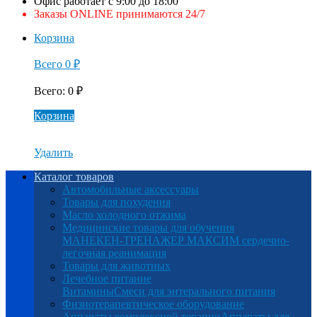
Офис работает с 9:00 до 18:00
Заказы ONLINE принимаются 24/7
Корзина
Всего
0
₽
Всего
:
0
₽
Корзина
Удалить
Каталог товаров
Автомобильные аксессуары
Товары для похудения
Масло холодного отжима
Медицинские товары для обучения
МАНЕКЕН-ТРЕНАЖЕР МАКСИМ сердечно-
легочная реанимация
Товары для животных
Лечебное питание
Витамины
Смеси для энтерального питания
Физиотерапевтическое оборудование
Аппараты комплексной терапии
Аппараты для