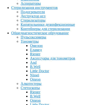
Аспираторы
Стерилизация инструментов
Подогреватели
Деструктор игл
Стерилизаторы
Кипятильники дезинфекционные
Контейнеры для стерилизации
Общедиагностическое обрудование
Пульсоксимеры
Тонометры
Омелон
Еламед
Riester
Аксессуары для тонометров
And
B.Well
Little Doctor
Nissei
Omron
Алкотестеры
Стетоскопы
Riester
B.Well
Omron
Little Doctor