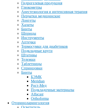
Гидрогелевая продукция
Глюкометры
Анестезиология и интенсивная терапия
Перчатки медицинские
Лонгеты
Халаты
Бинты
Шприцы
Инструменты
Аптечки
Термосумки для диабетиков
Подкладные круги
Штативы
Тележки
Таблетницы
Спринцовки
Бинты
БЭМК
Meridian
Рост-Мед
Подкладочные материалы
Alfacast
Orthoforma
Оториноларингология
Осветитель