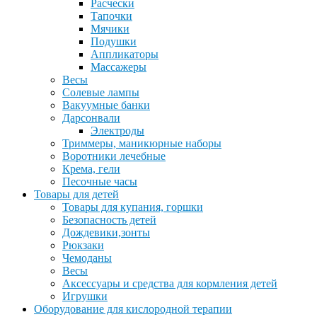
Расчески
Тапочки
Мячики
Подушки
Аппликаторы
Массажеры
Весы
Солевые лампы
Вакуумные банки
Дарсонвали
Электроды
Триммеры, маникюрные наборы
Воротники лечебные
Крема, гели
Песочные часы
Товары для детей
Товары для купания, горшки
Безопасность детей
Дождевики,зонты
Рюкзаки
Чемоданы
Весы
Аксессуары и средства для кормления детей
Игрушки
Оборудование для кислородной терапии