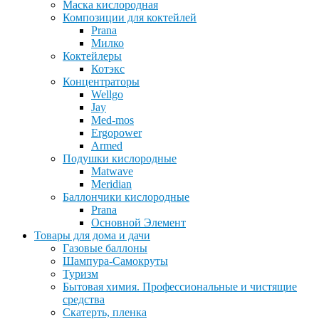
Маска кислородная
Композиции для коктейлей
Prana
Милко
Коктейлеры
Котэкс
Концентраторы
Wellgo
Jay
Med-mos
Ergopower
Armed
Подушки кислородные
Matwave
Meridian
Баллончики кислородные
Prana
Основной Элемент
Товары для дома и дачи
Газовые баллоны
Шампура-Самокруты
Туризм
Бытовая химия. Профессиональные и чистящие
средства
Скатерть, пленка