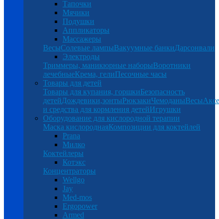
Тапочки
Мячики
Подушки
Аппликаторы
Массажеры
Весы
Солевые лампы
Вакуумные банки
Дарсонвали
Электроды
Триммеры, маникюрные наборы
Воротники
лечебные
Крема, гели
Песочные часы
Товары для детей
Товары для купания, горшки
Безопасность
детей
Дождевики,зонты
Рюкзаки
Чемоданы
Весы
Аксе
и средства для кормления детей
Игрушки
Оборудование для кислородной терапии
Маска кислородная
Композиции для коктейлей
Prana
Милко
Коктейлеры
Котэкс
Концентраторы
Wellgo
Jay
Med-mos
Ergopower
Armed