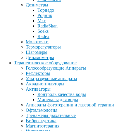
Дозиметры
Торнадо
Родник
Мкс
RadiaSkan
Soeks
Radex
Молоточки
Терморегуляторы
Шагомеры
Динамометры
Терапевтическое оборудование
Голосообразующие Аппараты
Рефлекторы
Ультразвуковые аппараты
Аквадистилляторы
Активаторы
Контроль качества воды
Минералы для воды
Аппараты фототерапии и лазерной терапии
Офтальмология
Тренажеры дыхательные
Виброакустика
Магнитотерапия