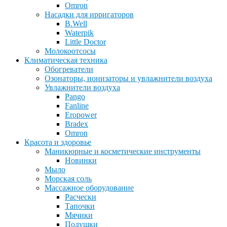
Omron
Насадки для ирригаторов
B.Well
Waterpik
Little Doctor
Молокоотсосы
Климатическая техника
Обогреватели
Озонаторы, ионизаторы и увлажнители воздуха
Увлажнители воздуха
Pango
Fanline
Eropower
Bradex
Omron
Красота и здоровье
Маникюрные и косметические инструменты
Новинки
Мыло
Морская соль
Массажное оборудование
Расчески
Тапочки
Мячики
Подушки