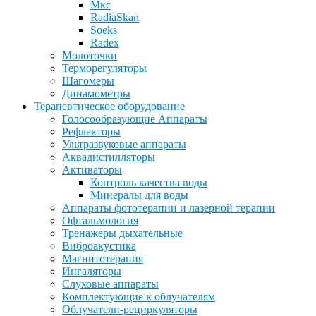
Мкс
RadiaSkan
Soeks
Radex
Молоточки
Терморегуляторы
Шагомеры
Динамометры
Терапевтическое оборудование
Голосообразующие Аппараты
Рефлекторы
Ультразвуковые аппараты
Аквадистилляторы
Активаторы
Контроль качества воды
Минералы для воды
Аппараты фототерапии и лазерной терапии
Офтальмология
Тренажеры дыхательные
Виброакустика
Магнитотерапия
Ингаляторы
Слуховые аппараты
Комплектующие к облучателям
Облучатели-рециркуляторы