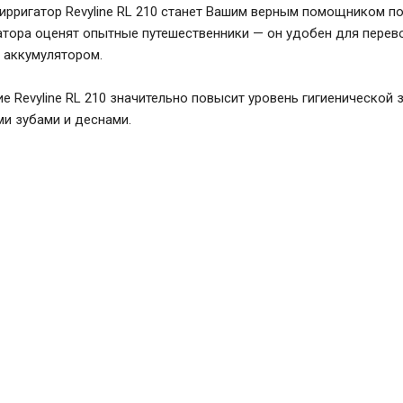
ирригатор Revyline RL 210 станет Вашим верным помощником по
атора оценят опытные путешественники — он удобен для перев
 аккумулятором.
е Revyline RL 210 значительно повысит уровень гигиеническо
ми зубами и деснами.
Ирригатор портати
Revyline RL 210