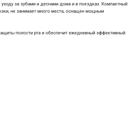
 уходу за зубами и деснами дома и в поездках. Компактный
озки, не занимает много места, оснащен мощным
й защиты полости рта и обеспечит ежедневный эффективный
вный
3 200
₽
В корзину