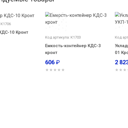
 К1706
КДС-10 Кронт
Код артикула: К1703
Код ар
Емкость-контейнер КДС-3
Уклад
кронт
01 Кр
606
₽
2 82
Емкость-контейнер КДС-