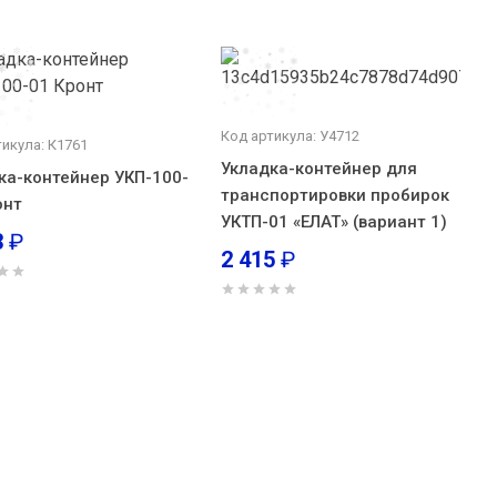
Код артикула: У4712
тикула: К1761
Укладка-контейнер для
ка-контейнер УКП-100-
транспортировки пробирок
онт
УКТП-01 «ЕЛАТ» (вариант 1)
3
₽
2 415
₽
5 кронт
907
₽
В корзину