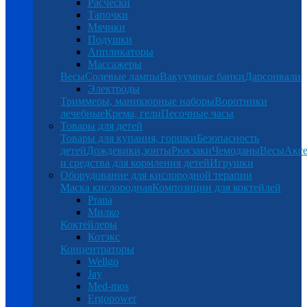
Расчески
Тапочки
Мячики
Подушки
Аппликаторы
Массажеры
Весы
Солевые лампы
Вакуумные банки
Дарсонвали
Электроды
Триммеры, маникюрные наборы
Воротники
лечебные
Крема, гели
Песочные часы
Товары для детей
Товары для купания, горшки
Безопасность
детей
Дождевики,зонты
Рюкзаки
Чемоданы
Весы
Аксе
и средства для кормления детей
Игрушки
Оборудование для кислородной терапии
Маска кислородная
Композиции для коктейлей
Prana
Милко
Коктейлеры
Котэкс
Концентраторы
Wellgo
Jay
Med-mos
Ergopower