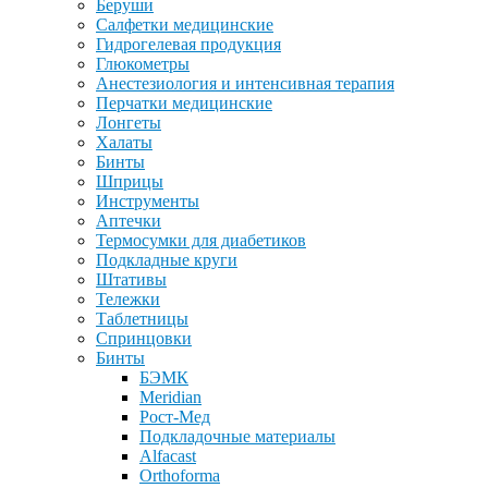
Беруши
Салфетки медицинские
Гидрогелевая продукция
Глюкометры
Анестезиология и интенсивная терапия
Перчатки медицинские
Лонгеты
Халаты
Бинты
Шприцы
Инструменты
Аптечки
Термосумки для диабетиков
Подкладные круги
Штативы
Тележки
Таблетницы
Спринцовки
Бинты
БЭМК
Meridian
Рост-Мед
Подкладочные материалы
Alfacast
Orthoforma