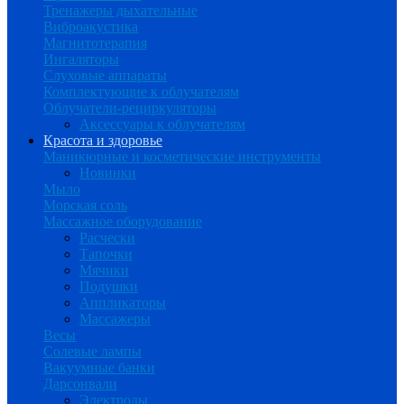
Тренажеры дыхательные
Виброакустика
Магнитотерапия
Ингаляторы
Слуховые аппараты
Комплектующие к облучателям
Облучатели-рециркуляторы
Аксессуары к облучателям
Красота и здоровье
Маникюрные и косметические инструменты
Новинки
Мыло
Морская соль
Массажное оборудование
Расчески
Тапочки
Мячики
Подушки
Аппликаторы
Массажеры
Весы
Солевые лампы
Вакуумные банки
Дарсонвали
Электроды