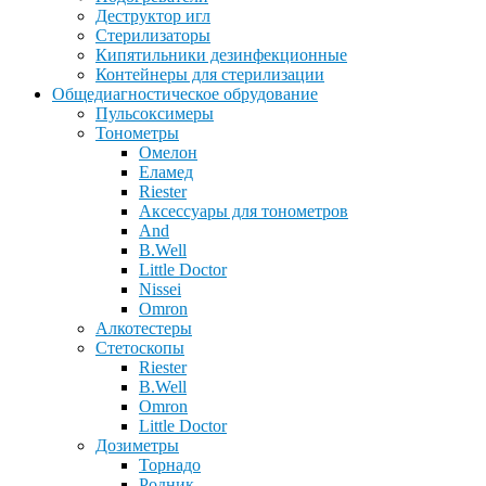
Деструктор игл
Стерилизаторы
Кипятильники дезинфекционные
Контейнеры для стерилизации
Общедиагностическое обрудование
Пульсоксимеры
Тонометры
Омелон
Еламед
Riester
Аксессуары для тонометров
And
B.Well
Little Doctor
Nissei
Omron
Алкотестеры
Стетоскопы
Riester
B.Well
Omron
Little Doctor
Дозиметры
Торнадо
Родник