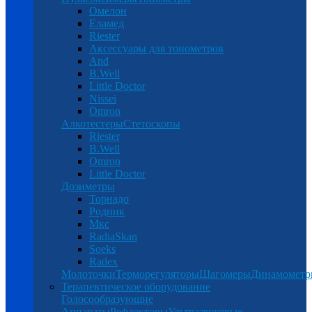
Омелон
Еламед
Riester
Аксессуары для тонометров
And
B.Well
Little Doctor
Nissei
Omron
Алкотестеры
Стетоскопы
Riester
B.Well
Omron
Little Doctor
Дозиметры
Торнадо
Родник
Мкс
RadiaSkan
Soeks
Radex
Молоточки
Терморегуляторы
Шагомеры
Динамомет
Терапевтическое оборудование
Голосообразующие
Аппараты
Рефлекторы
Ультразвуковые