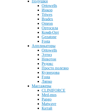
Подушки
Ortowells
Инкор
Triwes
Bradex
Omron
Ортосила
Комф-Орт
Gezatone
Fosta
Аппликаторы
Ortowells
Элтиз
Невотон
Редокс
Просто полезно
Кузнецова
Fosta
Ляпко
Массажеры
CLINIFORCE
Med-mos
Pango
Matwave
Китай