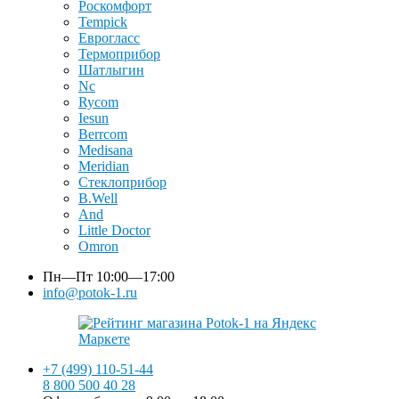
Роскомфорт
Tempick
Еврогласс
Термоприбор
Шатлыгин
Nc
Rycom
Iesun
Berrcom
Medisana
Meridian
Стеклоприбор
B.Well
And
Little Doctor
Omron
Пн—Пт
10:00—17:00
info@potok-1.ru
+7 (499) 110-51-44
8 800 500 40 28