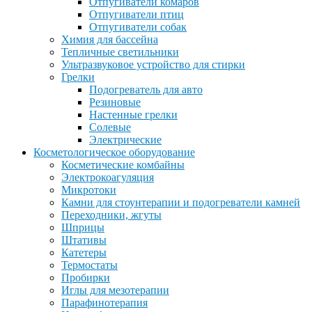
Отпугиватели комаров
Отпугиватели птиц
Отпугиватели собак
Химия для бассейна
Тепличные светильники
Ультразвуковое устройство для стирки
Грелки
Подогреватель для авто
Резиновые
Настенные грелки
Солевые
Электрические
Косметологическое оборудование
Косметические комбайны
Электрокоагуляция
Микротоки
Камни для стоунтерапии и подогреватели камней
Переходники, жгуты
Шприцы
Штативы
Катетеры
Термостаты
Пробирки
Иглы для мезотерапии
Парафинотерапия