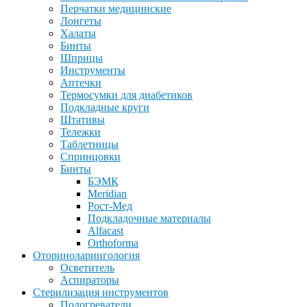
Перчатки медицинские
Лонгеты
Халаты
Бинты
Шприцы
Инструменты
Аптечки
Термосумки для диабетиков
Подкладные круги
Штативы
Тележки
Таблетницы
Спринцовки
Бинты
БЭМК
Meridian
Рост-Мед
Подкладочные материалы
Alfacast
Orthoforma
Оториноларингология
Осветитель
Аспираторы
Стерилизация инструментов
Подогреватели