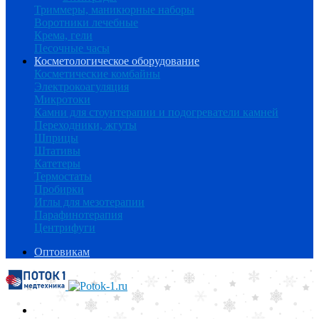
Триммеры, маникюрные наборы
Воротники лечебные
Крема, гели
Песочные часы
Косметологическое оборудование
Косметические комбайны
Электрокоагуляция
Микротоки
Камни для стоунтерапии и подогреватели камней
Переходники, жгуты
Шприцы
Штативы
Катетеры
Термостаты
Пробирки
Иглы для мезотерапии
Парафинотерапия
Центрифуги
Оптовикам