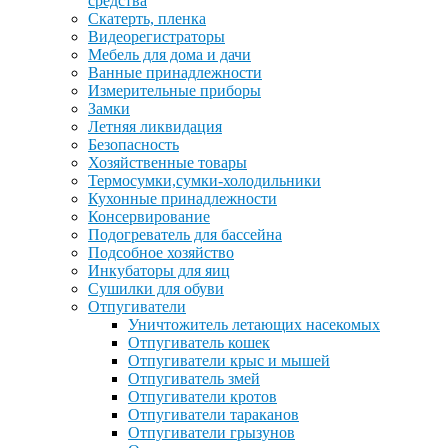
средства
Скатерть, пленка
Видеорегистраторы
Мебель для дома и дачи
Ванные принадлежности
Измерительные приборы
Замки
Летняя ликвидация
Безопасность
Хозяйственные товары
Термосумки,сумки-холодильники
Кухонные принадлежности
Консервирование
Подогреватель для бассейна
Подсобное хозяйство
Инкубаторы для яиц
Сушилки для обуви
Отпугиватели
Уничтожитель летающих насекомых
Отпугиватель кошек
Отпугиватели крыс и мышей
Отпугиватель змей
Отпугиватели кротов
Отпугиватели тараканов
Отпугиватели грызунов