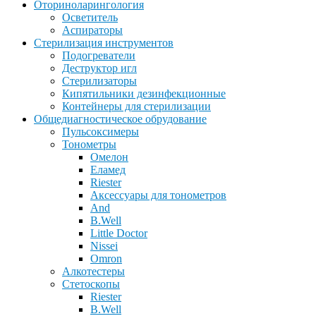
Оториноларингология
Осветитель
Аспираторы
Стерилизация инструментов
Подогреватели
Деструктор игл
Стерилизаторы
Кипятильники дезинфекционные
Контейнеры для стерилизации
Общедиагностическое обрудование
Пульсоксимеры
Тонометры
Омелон
Еламед
Riester
Аксессуары для тонометров
And
B.Well
Little Doctor
Nissei
Omron
Алкотестеры
Стетоскопы
Riester
B.Well