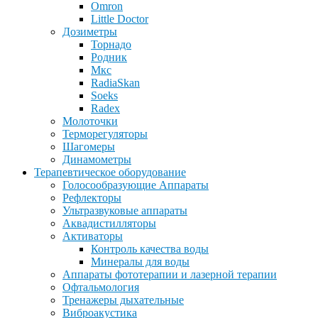
Omron
Little Doctor
Дозиметры
Торнадо
Родник
Мкс
RadiaSkan
Soeks
Radex
Молоточки
Терморегуляторы
Шагомеры
Динамометры
Терапевтическое оборудование
Голосообразующие Аппараты
Рефлекторы
Ультразвуковые аппараты
Аквадистилляторы
Активаторы
Контроль качества воды
Минералы для воды
Аппараты фототерапии и лазерной терапии
Офтальмология
Тренажеры дыхательные
Виброакустика