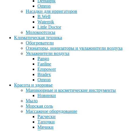
Dentalpik
Omron
Насадки для ирригаторов
B.Well
Waterpik
Little Doctor
Молокоотсосы
Климатическая техника
Обогреватели
Озонаторы, ионизаторы и увлажнители воздуха
Увлажнители воздуха
Pango
Fanline
Eropower
Bradex
Omron
Красота и здоровье
Маникюрные и косметические инструменты
Новинки
Мыло
Морская соль
Массажное оборудование
Расчески
Тапочки
Мячики