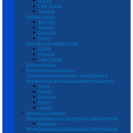
B.Well
Little Doctor
Waterpik
Зубные щетки
Revyline
Waterpik
Dentalpik
Omron
Насадки для ирригаторов
B.Well
Waterpik
Little Doctor
Молокоотсосы
Климатическая техника
Обогреватели
Озонаторы, ионизаторы и
увлажнители воздуха
Увлажнители воздуха
Pango
Fanline
Eropower
Bradex
Omron
Красота и здоровье
Маникюрные и косметические инструменты
Новинки
Мыло
Морская соль
Массажное оборудование