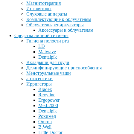
Магнитотерапия
Ингаляторы
Слуховые аппараты
Комплектующие к облучателям
Облучатели-рециркуляторы
Аксессуары к облучателям
Средства личной гигиены
Гигиена полости рта
LD
Matwave
Dentalpik
Вкладыши для груди
Дезинфицирующие приспособления
Менструальные чаши
антисептики
Ирригаторы
Bradex
Revyline
Ergopower
Med-2000
Dentalpik
Рокимед
Omron
B.Well
Little Doctor