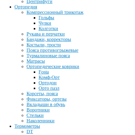
Центрифуги
Ортопедия
Компрессионный трикотаж
Гольфы
Чулки
Колготки
Рукава и перчатки
Бандажи, корректоры
Костыли, трости
Пояса противогрыжевые
Турмалиновые пояса
Матрасы
Ортопедические коврики
Fosta
Комф-Орт
Ортодон
Орто пазл
Корсеты, пояса
Фиксаторы, ортезы
Вкладыши в обувь
Воротники
Стельки
Наколенники
Термометры
DT