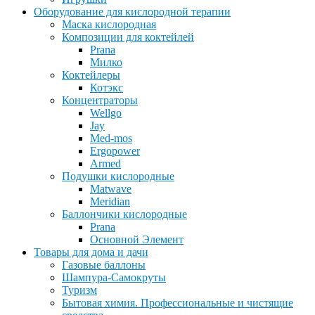
Оборудование для кислородной терапии
Маска кислородная
Композиции для коктейлей
Prana
Милко
Коктейлеры
Котэкс
Концентраторы
Wellgo
Jay
Med-mos
Ergopower
Armed
Подушки кислородные
Matwave
Meridian
Баллончики кислородные
Prana
Основной Элемент
Товары для дома и дачи
Газовые баллоны
Шампура-Самокруты
Туризм
Бытовая химия. Профессиональные и чистящие