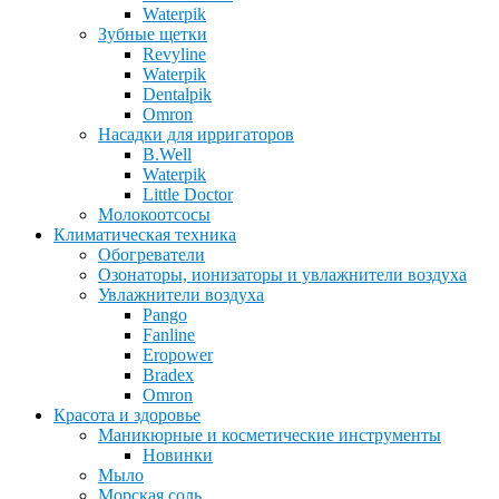
Waterpik
Зубные щетки
Revyline
Waterpik
Dentalpik
Omron
Насадки для ирригаторов
B.Well
Waterpik
Little Doctor
Молокоотсосы
Климатическая техника
Обогреватели
Озонаторы, ионизаторы и увлажнители воздуха
Увлажнители воздуха
Pango
Fanline
Eropower
Bradex
Omron
Красота и здоровье
Маникюрные и косметические инструменты
Новинки
Мыло
Морская соль