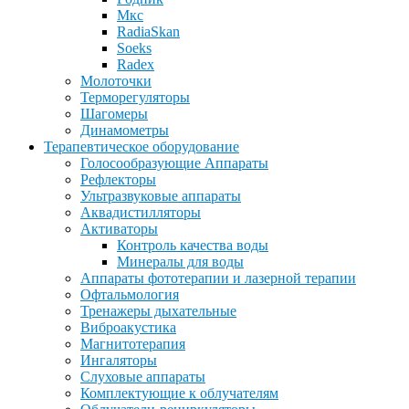
Мкс
RadiaSkan
Soeks
Radex
Молоточки
Терморегуляторы
Шагомеры
Динамометры
Терапевтическое оборудование
Голосообразующие Аппараты
Рефлекторы
Ультразвуковые аппараты
Аквадистилляторы
Активаторы
Контроль качества воды
Минералы для воды
Аппараты фототерапии и лазерной терапии
Офтальмология
Тренажеры дыхательные
Виброакустика
Магнитотерапия
Ингаляторы
Слуховые аппараты
Комплектующие к облучателям