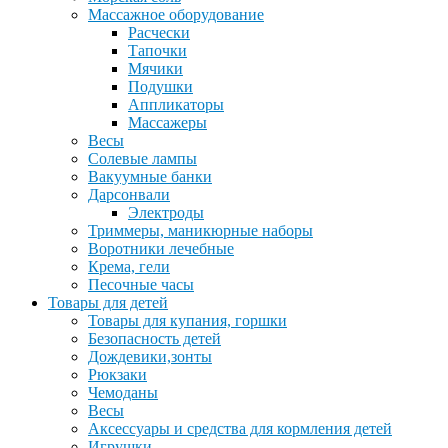
Массажное оборудование
Расчески
Тапочки
Мячики
Подушки
Аппликаторы
Массажеры
Весы
Солевые лампы
Вакуумные банки
Дарсонвали
Электроды
Триммеры, маникюрные наборы
Воротники лечебные
Крема, гели
Песочные часы
Товары для детей
Товары для купания, горшки
Безопасность детей
Дождевики,зонты
Рюкзаки
Чемоданы
Весы
Аксессуары и средства для кормления детей
Игрушки