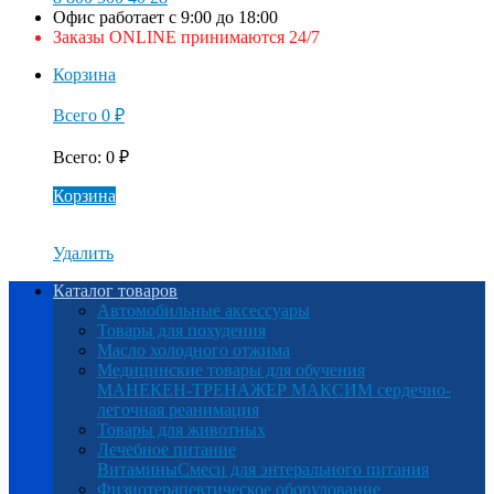
Офис работает с 9:00 до 18:00
Заказы ONLINE принимаются 24/7
Корзина
Всего
0
₽
Всего
:
0
₽
Корзина
Удалить
Каталог товаров
Автомобильные аксессуары
Товары для похудения
Масло холодного отжима
Медицинские товары для обучения
МАНЕКЕН-ТРЕНАЖЕР МАКСИМ сердечно-
легочная реанимация
Товары для животных
Лечебное питание
Витамины
Смеси для энтерального питания
Физиотерапевтическое оборудование