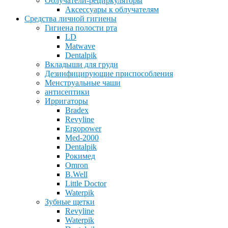
Облучатели-рециркуляторы
Аксессуары к облучателям
Средства личной гигиены
Гигиена полости рта
LD
Matwave
Dentalpik
Вкладыши для груди
Дезинфицирующие приспособления
Менструальные чаши
антисептики
Ирригаторы
Bradex
Revyline
Ergopower
Med-2000
Dentalpik
Рокимед
Omron
B.Well
Little Doctor
Waterpik
Зубные щетки
Revyline
Waterpik