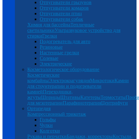
Отпугиватели грызунов
Отпугиватели комаров
Отпугиватели птиц
Отпугиватели собак
Химия для бассейна
Тепличные
светильники
Ультразвуковое устройство для
стирки
Грелки
Подогреватель для авто
Резиновые
Настенные грелки
Солевые
Электрические
Косметологическое оборудование
Косметические
комбайны
Электрокоагуляция
Микротоки
Камни
для стоунтерапии и подогреватели
камней
Переходники,
жгуты
Шприцы
Штативы
Катетеры
Термостаты
Проб
для мезотерапии
Парафинотерапия
Центрифуги
Ортопедия
Компрессионный трикотаж
Гольфы
Чулки
Колготки
Рукава и перчатки
Бандажи, корректоры
Костыли,