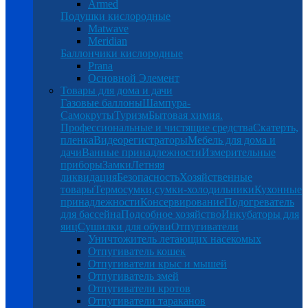
Armed
Подушки кислородные
Matwave
Meridian
Баллончики кислородные
Prana
Основной Элемент
Товары для дома и дачи
Газовые баллоны
Шампура-
Самокруты
Туризм
Бытовая химия.
Профессиональные и чистящие средства
Скатерть,
пленка
Видеорегистраторы
Мебель для дома и
дачи
Ванные принадлежности
Измерительные
приборы
Замки
Летняя
ликвидация
Безопасность
Хозяйственные
товары
Термосумки,сумки-холодильники
Кухонные
принадлежности
Консервирование
Подогреватель
для бассейна
Подсобное хозяйство
Инкубаторы для
яиц
Сушилки для обуви
Отпугиватели
Уничтожитель летающих насекомых
Отпугиватель кошек
Отпугиватели крыс и мышей
Отпугиватель змей
Отпугиватели кротов
Отпугиватели тараканов