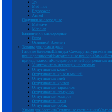
Jay
Med-mos
Ergopower
Armed
Подушки кислородные
Matwave
Meridian
Баллончики кислородные
Prana
Основной Элемент
Товары для дома и дачи
Газовые баллоны
Шампура-Самокруты
Туризм
Бытов
принадлежности
Измерительные приборы
Замки
Лет
принадлежности
Консервирование
Подогреватель дл
Уничтожитель летающих насекомых
Отпугиватель кошек
Отпугиватели крыс и мышей
Отпугиватель змей
Отпугиватели кротов
Отпугиватели тараканов
Отпугиватели грызунов
Отпугиватели комаров
Отпугиватели птиц
Отпугиватели собак
Химия для бассейна
Тепличные светильники
Ультраз