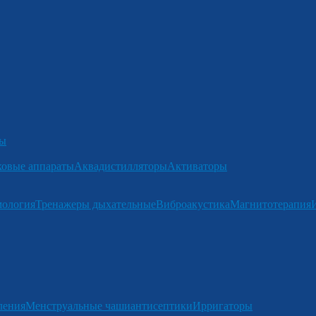
ры
ковые аппараты
Аквадистилляторы
Активаторы
мология
Тренажеры дыхательные
Виброакустика
Магнитотерапия
ления
Менструальные чаши
антисептики
Ирригаторы