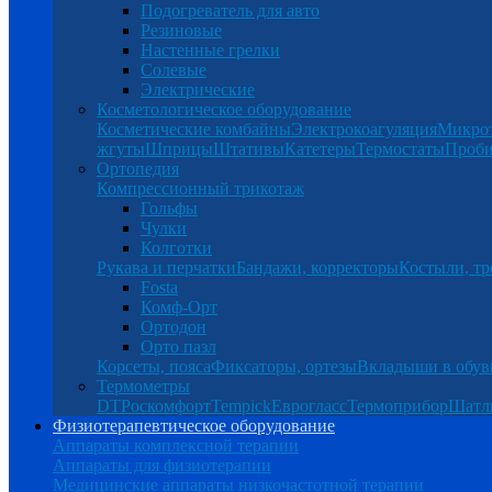
Подогреватель для авто
Резиновые
Настенные грелки
Солевые
Электрические
Косметологическое оборудование
Косметические комбайны
Электрокоагуляция
Микро
жгуты
Шприцы
Штативы
Катетеры
Термостаты
Проб
Ортопедия
Компрессионный трикотаж
Гольфы
Чулки
Колготки
Рукава и перчатки
Бандажи, корректоры
Костыли, тр
Fosta
Комф-Орт
Ортодон
Орто пазл
Корсеты, пояса
Фиксаторы, ортезы
Вкладыши в обув
Термометры
DT
Роскомфорт
Tempick
Еврогласс
Термоприбор
Шатл
Физиотерапевтическое оборудование
Аппараты комплексной терапии
Аппараты для физиотерапии
Медицинские аппараты низкочастотной терапии