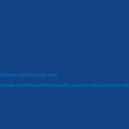
ые
Крема, гели
Песочные часы
девики,зонты
Рюкзаки
Чемоданы
Весы
Аксессуары и средства для