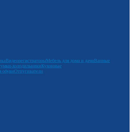
нка
Видеорегистраторы
Мебель для дома и дачи
Ванные
сумки-холодильники
Кухонные
 обуви
Отпугиватели