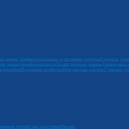
ая химия. Профессиональные и чистящие средства
Скатерть, пле
няя ликвидация
Безопасность
Хозяйственные товары
Термосумки,
я бассейна
Подсобное хозяйство
Инкубаторы для яиц
Сушилки для
вуковое устройство для стирки
Грелки