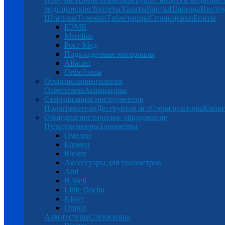
медицинские
Лонгеты
Халаты
Бинты
Шприцы
Инстр
Штативы
Тележки
Таблетницы
Спринцовки
Бинты
БЭМК
Meridian
Рост-Мед
Подкладочные материалы
Alfacast
Orthoforma
Оториноларингология
Осветитель
Аспираторы
Стерилизация инструментов
Подогреватели
Деструктор игл
Стерилизаторы
Кипят
Общедиагностическое обрудование
Пульсоксимеры
Тонометры
Омелон
Еламед
Riester
Аксессуары для тонометров
And
B.Well
Little Doctor
Nissei
Omron
Алкотестеры
Стетоскопы