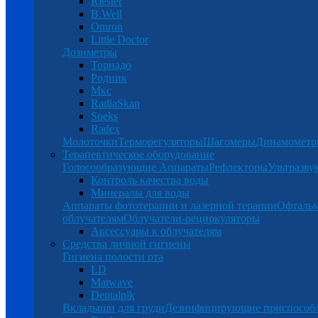
Riester
B.Well
Omron
Little Doctor
Дозиметры
Торнадо
Родник
Мкс
RadiaSkan
Soeks
Radex
Молоточки
Терморегуляторы
Шагомеры
Динамомет
Терапевтическое оборудование
Голосообразующие Аппараты
Рефлекторы
Ультразву
Контроль качества воды
Минералы для воды
Аппараты фототерапии и лазерной терапии
Офталь
облучателям
Облучатели-рециркуляторы
Аксессуары к облучателям
Средства личной гигиены
Гигиена полости рта
LD
Matwave
Dentalpik
Вкладыши для груди
Дезинфицирующие приспособ