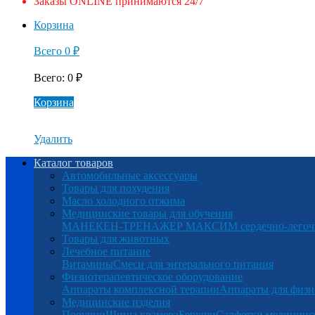
Заказы ONLINE принимаются 24/7
Корзина
Всего
0
₽
Всего
:
0
₽
Корзина
Удалить
Каталог товаров
Автомобильные аксессуары
Товары для похудения
Масло холодного отжима
Медицинские товары для обучения
МАНЕКЕН-ТРЕНАЖЕР МАКСИМ сердечно-легочна
Товары для животных
Лечебное питание
Витамины
Смеси для энтерального питания
Физиотерапевтическое оборудование
Аппараты комплексной терапии
Аппараты для физи
Медицинские изделия
Поручни
Шины крамера
Беруши
Салфетки медицинс