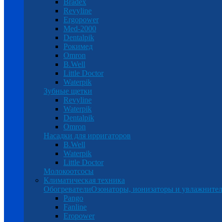
Bradex
Revyline
Ergopower
Med-2000
Dentalpik
Рокимед
Omron
B.Well
Little Doctor
Waterpik
Зубные щетки
Revyline
Waterpik
Dentalpik
Omron
Насадки для ирригаторов
B.Well
Waterpik
Little Doctor
Молокоотсосы
Климатическая техника
Обогреватели
Озонаторы, ионизаторы и увлажнител
Pango
Fanline
Eropower