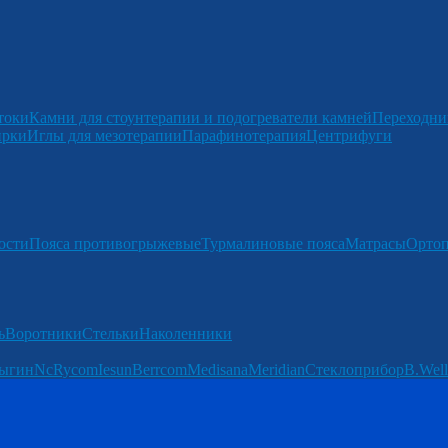
токи
Камни для стоунтерапии и подогреватели камней
Переходни
ирки
Иглы для мезотерапии
Парафинотерапия
Центрифуги
ости
Пояса противогрыжевые
Турмалиновые пояса
Матрасы
Ортоп
ь
Воротники
Стельки
Наколенники
ыгин
Nc
Rycom
Iesun
Berrcom
Medisana
Meridian
Стеклоприбор
B.Well