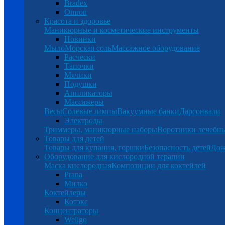
Bradex
Omron
Красота и здоровье
Маникюрные и косметические инструменты
Новинки
Мыло
Морская соль
Массажное оборудование
Расчески
Тапочки
Мячики
Подушки
Аппликаторы
Массажеры
Весы
Солевые лампы
Вакуумные банки
Дарсонвали
Электроды
Триммеры, маникюрные наборы
Воротники лечебн
Товары для детей
Товары для купания, горшки
Безопасность детей
Дож
Оборудование для кислородной терапии
Маска кислородная
Композиции для коктейлей
Prana
Милко
Коктейлеры
Котэкс
Концентраторы
Wellgo