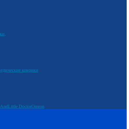
ки,
едические коврики
And
Little Doctor
Omron