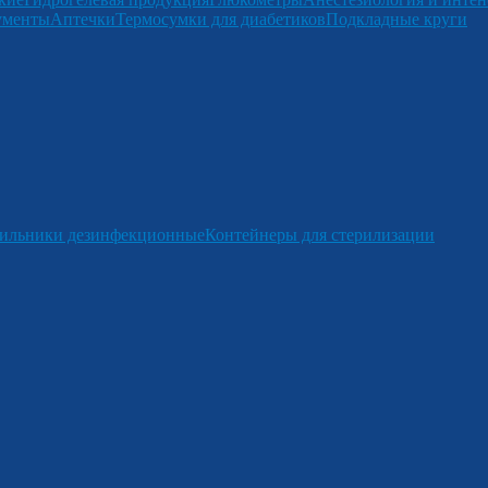
ументы
Аптечки
Термосумки для диабетиков
Подкладные круги
ильники дезинфекционные
Контейнеры для стерилизации