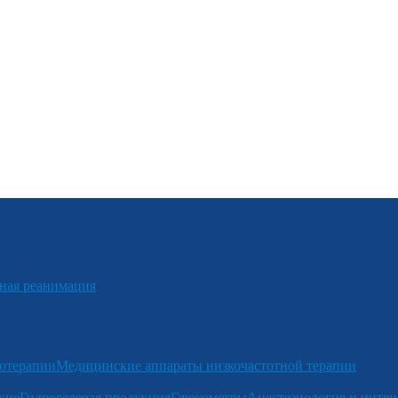
я реанимация
отерапии
Медицинские аппараты низкочастотной терапии
кие
Гидрогелевая продукция
Глюкометры
Анестезиология и интен