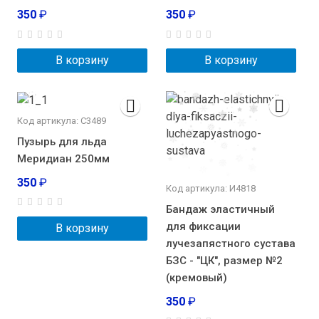
350
₽
350
₽
В корзину
В корзину
Код артикула: С3489
Пузырь для льда
Меридиан 250мм
350
₽
Код артикула: И4818
Бандаж эластичный
для фиксации
В корзину
лучезапястного сустава
БЗС - "ЦК", размер №2
(кремовый)
350
₽