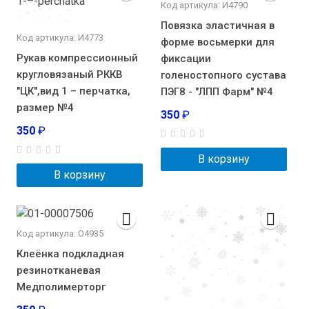
Код артикула: И4790
Повязка эластичная в
Код артикула: И4773
форме восьмерки для
Рукав компрессионный
фиксации
кругловязаный РККВ
голеностопного сустава
"ЦК",вид 1 – перчатка,
ПЭГ8 - "ЛПП Фарм" №4
размер №4
350
₽
350
₽
В корзину
В корзину
Код артикула: О4935
Клеёнка подкладная
резинотканевая
Медполимерторг