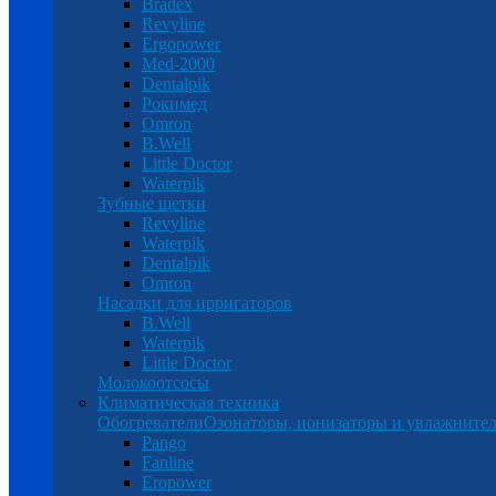
Bradex
Revyline
Ergopower
Med-2000
Dentalpik
Рокимед
Omron
B.Well
Little Doctor
Waterpik
Зубные щетки
Revyline
Waterpik
Dentalpik
Omron
Насадки для ирригаторов
B.Well
Waterpik
Little Doctor
Молокоотсосы
Климатическая техника
Обогреватели
Озонаторы, ионизаторы и увлажнител
Pango
Fanline
Eropower