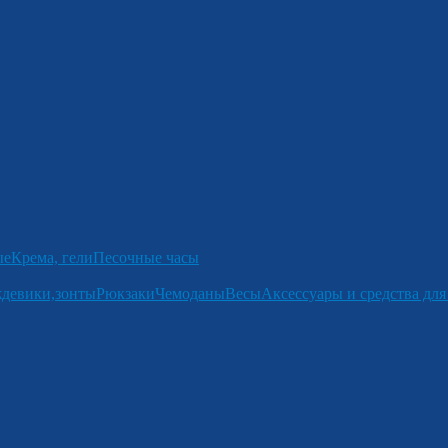
ые
Крема, гели
Песочные часы
девики,зонты
Рюкзаки
Чемоданы
Весы
Аксессуары и средства для