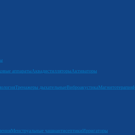
ры
ковые аппараты
Аквадистилляторы
Активаторы
мология
Тренажеры дыхательные
Виброакустика
Магнитотерапия
ления
Менструальные чаши
антисептики
Ирригаторы