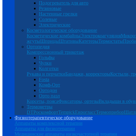
Подогреватель для авто
Резиновые
Настенные грелки
Солевые
Электрические
Косметологическое оборудование
Косметические комбайны
Электрокоагуляция
Микро
жгуты
Шприцы
Штативы
Катетеры
Термостаты
Проб
Ортопедия
Компрессионный трикотаж
Гольфы
Чулки
Колготки
Рукава и перчатки
Бандажи, корректоры
Костыли, тр
Fosta
Комф-Орт
Ортодон
Орто пазл
Корсеты, пояса
Фиксаторы, ортезы
Вкладыши в обув
Термометры
DT
Роскомфорт
Tempick
Еврогласс
Термоприбор
Шатл
Физиотерапевтическое оборудование
Аппараты комплексной терапии
Аппараты для физиотерапии
Медицинские аппараты низкочастотной терапии