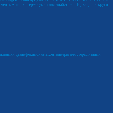
ументы
Аптечки
Термосумки для диабетиков
Подкладные круги
ильники дезинфекционные
Контейнеры для стерилизации