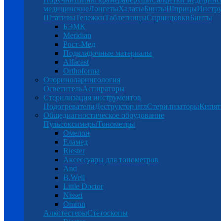
медицинские
Лонгеты
Халаты
Бинты
Шприцы
Инстр
Штативы
Тележки
Таблетницы
Спринцовки
Бинты
БЭМК
Meridian
Рост-Мед
Подкладочные материалы
Alfacast
Orthoforma
Оториноларингология
Осветитель
Аспираторы
Стерилизация инструментов
Подогреватели
Деструктор игл
Стерилизаторы
Кипят
Общедиагностическое обрудование
Пульсоксимеры
Тонометры
Омелон
Еламед
Riester
Аксессуары для тонометров
And
B.Well
Little Doctor
Nissei
Omron
Алкотестеры
Стетоскопы