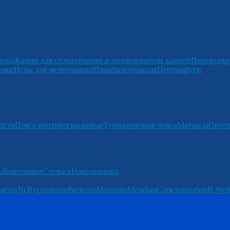
токи
Камни для стоунтерапии и подогреватели камней
Переходни
ирки
Иглы для мезотерапии
Парафинотерапия
Центрифуги
ости
Пояса противогрыжевые
Турмалиновые пояса
Матрасы
Ортоп
ь
Воротники
Стельки
Наколенники
ыгин
Nc
Rycom
Iesun
Berrcom
Medisana
Meridian
Стеклоприбор
B.Well