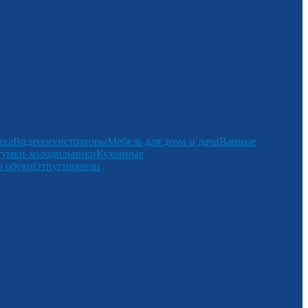
нка
Видеорегистраторы
Мебель для дома и дачи
Ванные
сумки-холодильники
Кухонные
 обуви
Отпугиватели