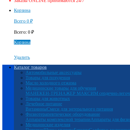
Заказы ONLINE принимаются 24/7
Корзина
Всего
0
₽
Всего
:
0
₽
Корзина
Удалить
Каталог товаров
Автомобильные аксессуары
Товары для похудения
Масло холодного отжима
Медицинские товары для обучения
МАНЕКЕН-ТРЕНАЖЕР МАКСИМ сердечно-легочна
Товары для животных
Лечебное питание
Витамины
Смеси для энтерального питания
Физиотерапевтическое оборудование
Аппараты комплексной терапии
Аппараты для физи
Медицинские изделия
Поручни
Шины крамера
Беруши
Салфетки медицинс