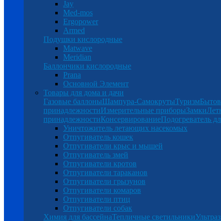
Jay
Med-mos
Ergopower
Armed
Подушки кислородные
Matwave
Meridian
Баллончики кислородные
Prana
Основной Элемент
Товары для дома и дачи
Газовые баллоны
Шампура-Самокруты
Туризм
Бытов
принадлежности
Измерительные приборы
Замки
Лет
принадлежности
Консервирование
Подогреватель дл
Уничтожитель летающих насекомых
Отпугиватель кошек
Отпугиватели крыс и мышей
Отпугиватель змей
Отпугиватели кротов
Отпугиватели тараканов
Отпугиватели грызунов
Отпугиватели комаров
Отпугиватели птиц
Отпугиватели собак
Химия для бассейна
Тепличные светильники
Ультраз