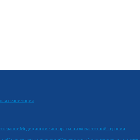
я реанимация
отерапии
Медицинские аппараты низкочастотной терапии
кие
Гидрогелевая продукция
Глюкометры
Анестезиология и интен