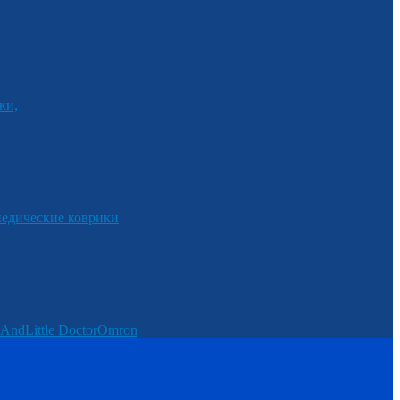
ки,
едические коврики
And
Little Doctor
Omron