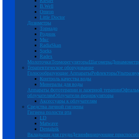
Riester
B.Well
Omron
Little Doctor
Дозиметры
Торнадо
Родник
Мкс
RadiaSkan
Soeks
Radex
Молоточки
Терморегуляторы
Шагомеры
Динамомет
Терапевтическое оборудование
Голосообразующие Аппараты
Рефлекторы
Ультразву
Контроль качества воды
Минералы для воды
Аппараты фототерапии и лазерной терапии
Офталь
облучателям
Облучатели-рециркуляторы
Аксессуары к облучателям
Средства личной гигиены
Гигиена полости рта
LD
Matwave
Dentalpik
Вкладыши для груди
Дезинфицирующие приспособ