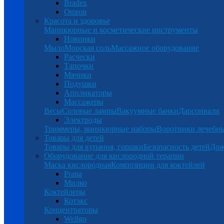
Bradex
Omron
Красота и здоровье
Маникюрные и косметические инструменты
Новинки
Мыло
Морская соль
Массажное оборудование
Расчески
Тапочки
Мячики
Подушки
Аппликаторы
Массажеры
Весы
Солевые лампы
Вакуумные банки
Дарсонвали
Электроды
Триммеры, маникюрные наборы
Воротники лечебн
Товары для детей
Товары для купания, горшки
Безопасность детей
Дож
Оборудование для кислородной терапии
Маска кислородная
Композиции для коктейлей
Prana
Милко
Коктейлеры
Котэкс
Концентраторы
Wellgo