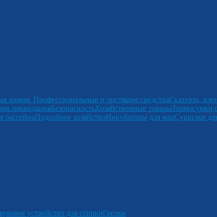
ая химия. Профессиональные и чистящие средства
Скатерть, пле
няя ликвидация
Безопасность
Хозяйственные товары
Термосумки,
я бассейна
Подсобное хозяйство
Инкубаторы для яиц
Сушилки для
вуковое устройство для стирки
Грелки