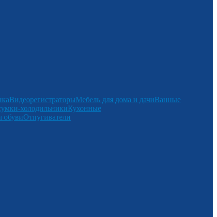
нка
Видеорегистраторы
Мебель для дома и дачи
Ванные
сумки-холодильники
Кухонные
 обуви
Отпугиватели