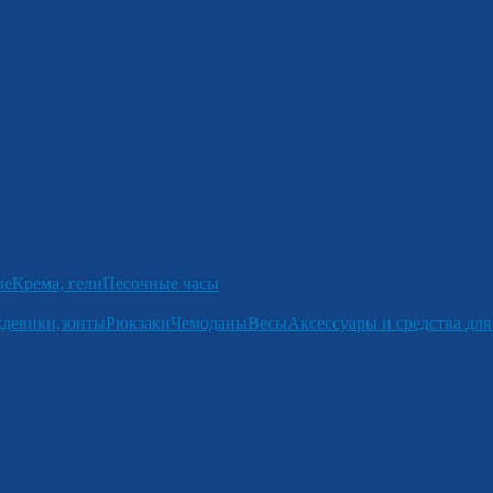
ые
Крема, гели
Песочные часы
девики,зонты
Рюкзаки
Чемоданы
Весы
Аксессуары и средства для