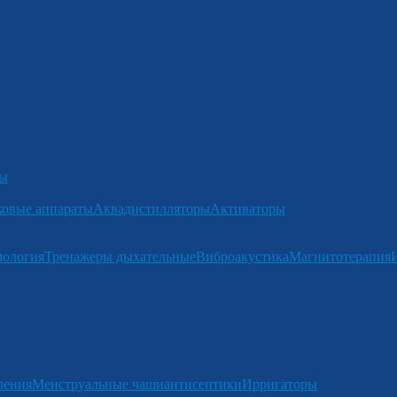
ры
ковые аппараты
Аквадистилляторы
Активаторы
мология
Тренажеры дыхательные
Виброакустика
Магнитотерапия
ления
Менструальные чаши
антисептики
Ирригаторы