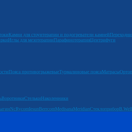
токи
Камни для стоунтерапии и подогреватели камней
Переходни
ирки
Иглы для мезотерапии
Парафинотерапия
Центрифуги
ости
Пояса противогрыжевые
Турмалиновые пояса
Матрасы
Ортоп
ь
Воротники
Стельки
Наколенники
ыгин
Nc
Rycom
Iesun
Berrcom
Medisana
Meridian
Стеклоприбор
B.Well