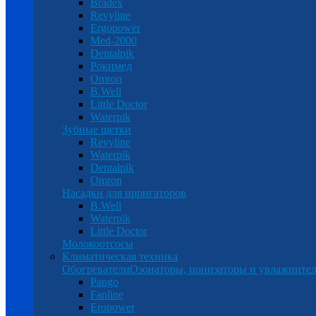
Bradex
Revyline
Ergopower
Med-2000
Dentalpik
Рокимед
Omron
B.Well
Little Doctor
Waterpik
Зубные щетки
Revyline
Waterpik
Dentalpik
Omron
Насадки для ирригаторов
B.Well
Waterpik
Little Doctor
Молокоотсосы
Климатическая техника
Обогреватели
Озонаторы, ионизаторы и увлажнител
Pango
Fanline
Eropower