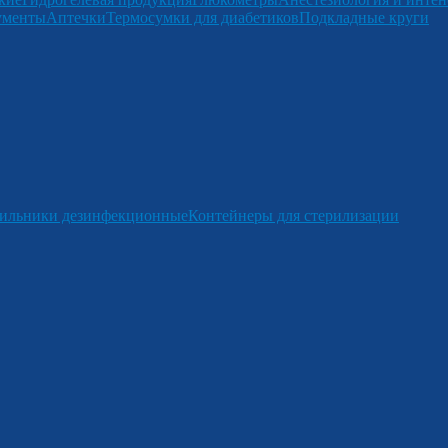
ументы
Аптечки
Термосумки для диабетиков
Подкладные круги
ильники дезинфекционные
Контейнеры для стерилизации