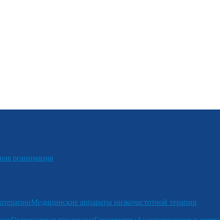
я реанимация
отерапии
Медицинские аппараты низкочастотной терапии
кие
Гидрогелевая продукция
Глюкометры
Анестезиология и интен