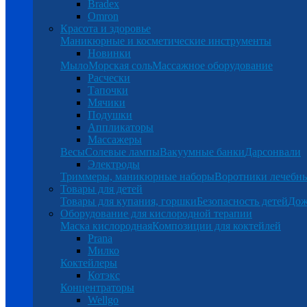
Bradex
Omron
Красота и здоровье
Маникюрные и косметические инструменты
Новинки
Мыло
Морская соль
Массажное оборудование
Расчески
Тапочки
Мячики
Подушки
Аппликаторы
Массажеры
Весы
Солевые лампы
Вакуумные банки
Дарсонвали
Электроды
Триммеры, маникюрные наборы
Воротники лечебн
Товары для детей
Товары для купания, горшки
Безопасность детей
Дож
Оборудование для кислородной терапии
Маска кислородная
Композиции для коктейлей
Prana
Милко
Коктейлеры
Котэкс
Концентраторы
Wellgo