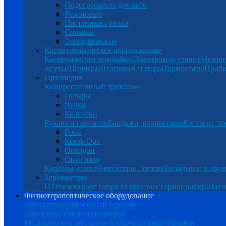
Подогреватель для авто
Резиновые
Настенные грелки
Солевые
Электрические
Косметологическое оборудование
Косметические комбайны
Электрокоагуляция
Микро
жгуты
Шприцы
Штативы
Катетеры
Термостаты
Проб
Ортопедия
Компрессионный трикотаж
Гольфы
Чулки
Колготки
Рукава и перчатки
Бандажи, корректоры
Костыли, тр
Fosta
Комф-Орт
Ортодон
Орто пазл
Корсеты, пояса
Фиксаторы, ортезы
Вкладыши в обув
Термометры
DT
Роскомфорт
Tempick
Еврогласс
Термоприбор
Шатл
Физиотерапевтическое оборудование
Аппараты комплексной терапии
Аппараты для физиотерапии
Медицинские аппараты низкочастотной терапии