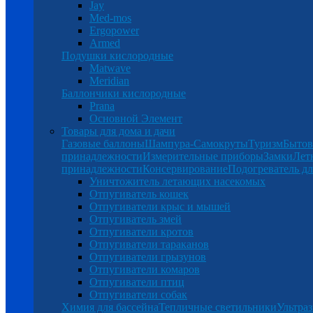
Jay
Med-mos
Ergopower
Armed
Подушки кислородные
Matwave
Meridian
Баллончики кислородные
Prana
Основной Элемент
Товары для дома и дачи
Газовые баллоны
Шампура-Самокруты
Туризм
Бытов
принадлежности
Измерительные приборы
Замки
Лет
принадлежности
Консервирование
Подогреватель дл
Уничтожитель летающих насекомых
Отпугиватель кошек
Отпугиватели крыс и мышей
Отпугиватель змей
Отпугиватели кротов
Отпугиватели тараканов
Отпугиватели грызунов
Отпугиватели комаров
Отпугиватели птиц
Отпугиватели собак
Химия для бассейна
Тепличные светильники
Ультраз