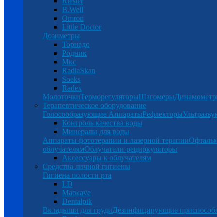
Riester
B.Well
Omron
Little Doctor
Дозиметры
Торнадо
Родник
Мкс
RadiaSkan
Soeks
Radex
Молоточки
Терморегуляторы
Шагомеры
Динамомет
Терапевтическое оборудование
Голосообразующие Аппараты
Рефлекторы
Ультразву
Контроль качества воды
Минералы для воды
Аппараты фототерапии и лазерной терапии
Офталь
облучателям
Облучатели-рециркуляторы
Аксессуары к облучателям
Средства личной гигиены
Гигиена полости рта
LD
Matwave
Dentalpik
Вкладыши для груди
Дезинфицирующие приспособ