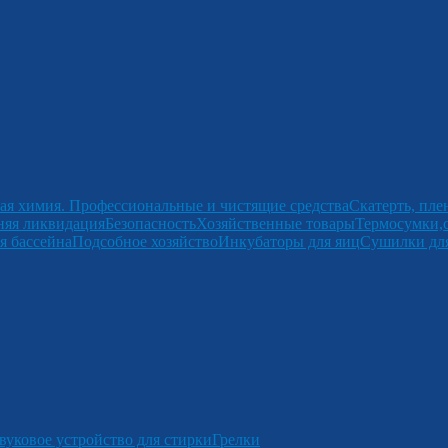
ая химия. Профессиональные и чистящие средства
Скатерть, пле
няя ликвидация
Безопасность
Хозяйственные товары
Термосумки,
я бассейна
Подсобное хозяйство
Инкубаторы для яиц
Сушилки для
вуковое устройство для стирки
Грелки