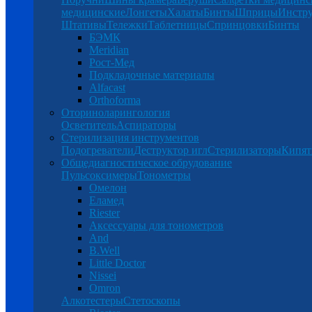
медицинские
Лонгеты
Халаты
Бинты
Шприцы
Инстр
Штативы
Тележки
Таблетницы
Спринцовки
Бинты
БЭМК
Meridian
Рост-Мед
Подкладочные материалы
Alfacast
Orthoforma
Оториноларингология
Осветитель
Аспираторы
Стерилизация инструментов
Подогреватели
Деструктор игл
Стерилизаторы
Кипят
Общедиагностическое обрудование
Пульсоксимеры
Тонометры
Омелон
Еламед
Riester
Аксессуары для тонометров
And
B.Well
Little Doctor
Nissei
Omron
Алкотестеры
Стетоскопы