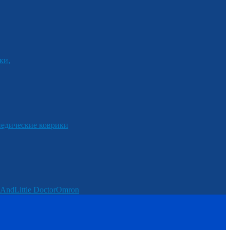
ки,
едические коврики
And
Little Doctor
Omron