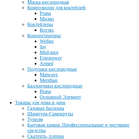
Маска кислородная
Композиции для коктейлей
Prana
Милко
Коктейлеры
Котэкс
Концентраторы
Wellgo
Jay
Med-mos
Ergopower
Armed
Подушки кислородные
Matwave
Meridian
Баллончики кислородные
Prana
Основной Элемент
Товары для дома и дачи
Газовые баллоны
Шампура-Самокруты
Туризм
Бытовая химия. Профессиональные и чистящие
средства
Скатерть, пленка