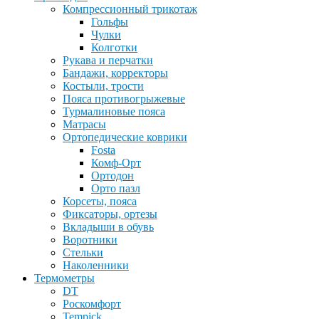
Компрессионный трикотаж
Гольфы
Чулки
Колготки
Рукава и перчатки
Бандажи, корректоры
Костыли, трости
Пояса противогрыжевые
Турмалиновые пояса
Матрасы
Ортопедические коврики
Fosta
Комф-Орт
Ортодон
Орто пазл
Корсеты, пояса
Фиксаторы, ортезы
Вкладыши в обувь
Воротники
Стельки
Наколенники
Термометры
DT
Роскомфорт
Tempick