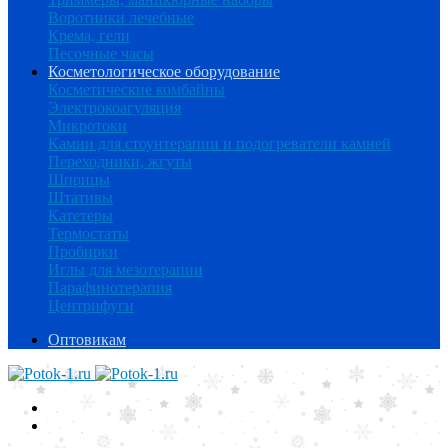
Воротники лечебные
Крема, гели
Песочные часы
Косметологическое оборудование
Косметические комбайны
Электрокоагуляция
Микротоки
Камни для стоунтерапии и подогреватели камней
Переходники, жгуты
Шприцы
Штативы
Катетеры
Термостаты
Пробирки
Иглы для мезотерапии
Парафинотерапия
Центрифуги
Оптовикам