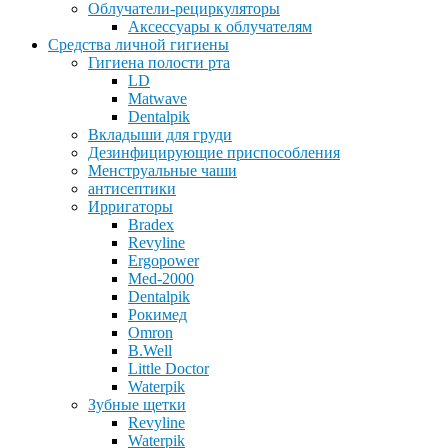
Облучатели-рециркуляторы
Аксессуары к облучателям
Средства личной гигиены
Гигиена полости рта
LD
Matwave
Dentalpik
Вкладыши для груди
Дезинфицирующие приспособления
Менструальные чаши
антисептики
Ирригаторы
Bradex
Revyline
Ergopower
Med-2000
Dentalpik
Рокимед
Omron
B.Well
Little Doctor
Waterpik
Зубные щетки
Revyline
Waterpik