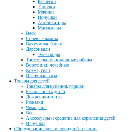
Расчески
Тапочки
Мячики
Подушки
Аппликаторы
Массажеры
Весы
Солевые лампы
Вакуумные банки
Дарсонвали
Электроды
Триммеры, маникюрные наборы
Воротники лечебные
Крема, гели
Песочные часы
Товары для детей
Товары для купания, горшки
Безопасность детей
Дождевики,зонты
Рюкзаки
Чемоданы
Весы
Аксессуары и средства для кормления детей
Игрушки
Оборудование для кислородной терапии