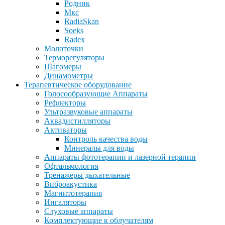
Родник
Мкс
RadiaSkan
Soeks
Radex
Молоточки
Терморегуляторы
Шагомеры
Динамометры
Терапевтическое оборудование
Голосообразующие Аппараты
Рефлекторы
Ультразвуковые аппараты
Аквадистилляторы
Активаторы
Контроль качества воды
Минералы для воды
Аппараты фототерапии и лазерной терапии
Офтальмология
Тренажеры дыхательные
Виброакустика
Магнитотерапия
Ингаляторы
Слуховые аппараты
Комплектующие к облучателям