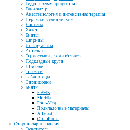
Гидрогелевая продукция
Глюкометры
Анестезиология и интенсивная терапия
Перчатки медицинские
Лонгеты
Халаты
Бинты
Шприцы
Инструменты
Аптечки
Термосумки для диабетиков
Подкладные круги
Штативы
Тележки
Таблетницы
Спринцовки
Бинты
БЭМК
Meridian
Рост-Мед
Подкладочные материалы
Alfacast
Orthoforma
Оториноларингология
Осветитель