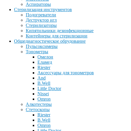
Аспираторы
Стерилизация инструментов
Подогреватели
Деструктор игл
Стерилизаторы
Кипятильники дезинфекционные
Контейнеры для стерилизации
Общедиагностическое обрудование
Пульсоксимеры
Тонометры
Омелон
Еламед
Riester
Аксессуары для тонометров
And
B.Well
Little Doctor
Nissei
Omron
Алкотестеры
Стетоскопы
Riester
B.Well
Omron
Little Doctor