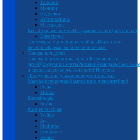
Тапочки
Мячики
Подушки
Аппликаторы
Массажеры
Весы
Солевые лампы
Вакуумные банки
Дарсонвали
Электроды
Триммеры, маникюрные наборы
Воротники
лечебные
Крема, гели
Песочные часы
Товары для детей
Товары для купания, горшки
Безопасность
детей
Дождевики,зонты
Рюкзаки
Чемоданы
Весы
Аксе
и средства для кормления детей
Игрушки
Оборудование для кислородной терапии
Маска кислородная
Композиции для коктейлей
Prana
Милко
Коктейлеры
Котэкс
Концентраторы
Wellgo
Jay
Med-mos
Ergopower
Armed