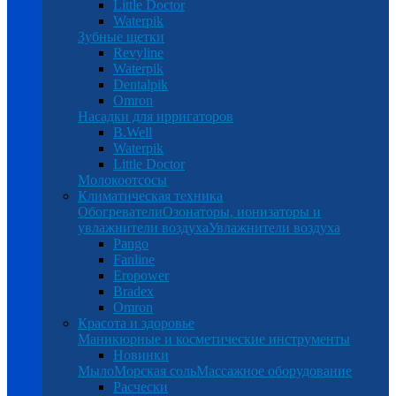
Little Doctor
Waterpik
Зубные щетки
Revyline
Waterpik
Dentalpik
Omron
Насадки для ирригаторов
B.Well
Waterpik
Little Doctor
Молокоотсосы
Климатическая техника
Обогреватели
Озонаторы, ионизаторы и
увлажнители воздуха
Увлажнители воздуха
Pango
Fanline
Eropower
Bradex
Omron
Красота и здоровье
Маникюрные и косметические инструменты
Новинки
Мыло
Морская соль
Массажное оборудование
Расчески