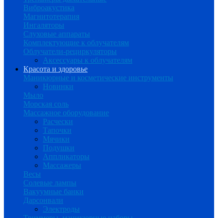
Виброакустика
Магнитотерапия
Ингаляторы
Слуховые аппараты
Комплектующие к облучателям
Облучатели-рециркуляторы
Аксессуары к облучателям
Красота и здоровье
Маникюрные и косметические инструменты
Новинки
Мыло
Морская соль
Массажное оборудование
Расчески
Тапочки
Мячики
Подушки
Аппликаторы
Массажеры
Весы
Солевые лампы
Вакуумные банки
Дарсонвали
Электроды
Триммеры, маникюрные наборы