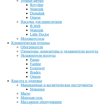
Зубные щетки
Revyline
Waterpik
Dentalpik
Omron
Насадки для ирригаторов
B.Well
Waterpik
Little Doctor
Молокоотсосы
Климатическая техника
Обогреватели
Озонаторы, ионизаторы и увлажнители воздуха
Увлажнители воздуха
Pango
Fanline
Eropower
Bradex
Omron
Красота и здоровье
Маникюрные и косметические инструменты
Новинки
Мыло
Морская соль
Массажное оборудование