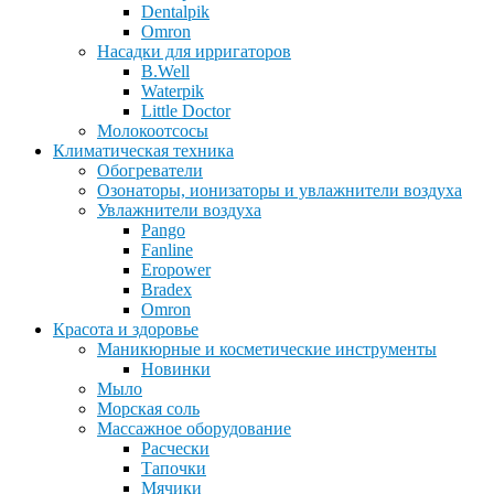
Dentalpik
Omron
Насадки для ирригаторов
B.Well
Waterpik
Little Doctor
Молокоотсосы
Климатическая техника
Обогреватели
Озонаторы, ионизаторы и увлажнители воздуха
Увлажнители воздуха
Pango
Fanline
Eropower
Bradex
Omron
Красота и здоровье
Маникюрные и косметические инструменты
Новинки
Мыло
Морская соль
Массажное оборудование
Расчески
Тапочки
Мячики