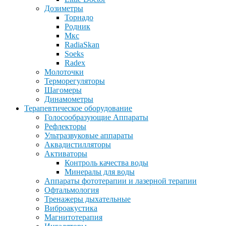
Дозиметры
Торнадо
Родник
Мкс
RadiaSkan
Soeks
Radex
Молоточки
Терморегуляторы
Шагомеры
Динамометры
Терапевтическое оборудование
Голосообразующие Аппараты
Рефлекторы
Ультразвуковые аппараты
Аквадистилляторы
Активаторы
Контроль качества воды
Минералы для воды
Аппараты фототерапии и лазерной терапии
Офтальмология
Тренажеры дыхательные
Виброакустика
Магнитотерапия