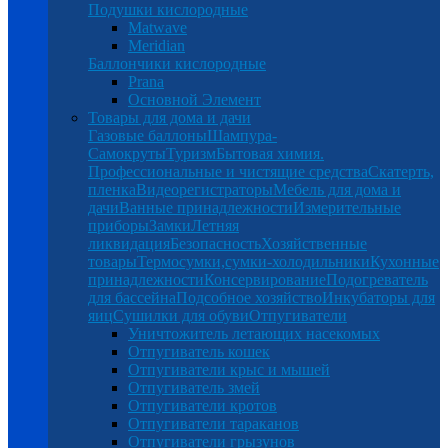
Подушки кислородные
Matwave
Meridian
Баллончики кислородные
Prana
Основной Элемент
Товары для дома и дачи
Газовые баллоны
Шампура-
Самокруты
Туризм
Бытовая химия.
Профессиональные и чистящие средства
Скатерть,
пленка
Видеорегистраторы
Мебель для дома и
дачи
Ванные принадлежности
Измерительные
приборы
Замки
Летняя
ликвидация
Безопасность
Хозяйственные
товары
Термосумки,сумки-холодильники
Кухонные
принадлежности
Консервирование
Подогреватель
для бассейна
Подсобное хозяйство
Инкубаторы для
яиц
Сушилки для обуви
Отпугиватели
Уничтожитель летающих насекомых
Отпугиватель кошек
Отпугиватели крыс и мышей
Отпугиватель змей
Отпугиватели кротов
Отпугиватели тараканов
Отпугиватели грызунов