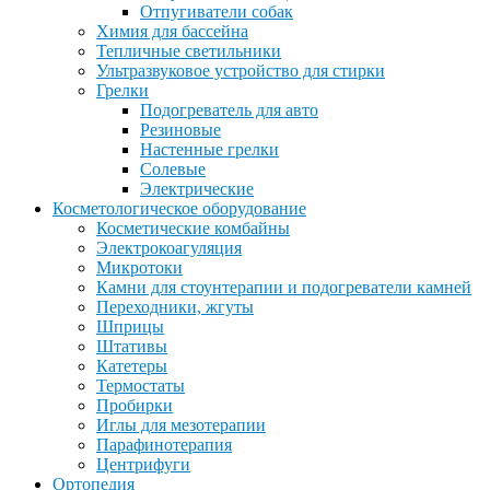
Отпугиватели собак
Химия для бассейна
Тепличные светильники
Ультразвуковое устройство для стирки
Грелки
Подогреватель для авто
Резиновые
Настенные грелки
Солевые
Электрические
Косметологическое оборудование
Косметические комбайны
Электрокоагуляция
Микротоки
Камни для стоунтерапии и подогреватели камней
Переходники, жгуты
Шприцы
Штативы
Катетеры
Термостаты
Пробирки
Иглы для мезотерапии
Парафинотерапия
Центрифуги
Ортопедия