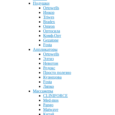
Подушки
Ortowells
Инкор
Triwes
Bradex
Omron
Ортосила
Комф-Орт
Gezatone
Fosta
Аппликаторы
Ortowells
Элтиз
Невотон
Редокс
Просто полезно
Кузнецова
Fosta
Ляпко
Массажеры
CLINIFORCE
Med-mos
Pango
Matwave
Китай