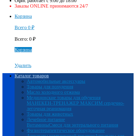
Офис работает с 9:00 до 18:00
Заказы ONLINE принимаются 24/7
Корзина
Всего
0
₽
Всего
:
0
₽
Корзина
Удалить
Каталог товаров
Автомобильные аксессуары
Товары для похудения
Масло холодного отжима
Медицинские товары для обучения
МАНЕКЕН-ТРЕНАЖЕР МАКСИМ сердечно-
легочная реанимация
Товары для животных
Лечебное питание
Витамины
Смеси для энтерального питания
Физиотерапевтическое оборудование
Аппараты комплексной терапии
Аппараты для