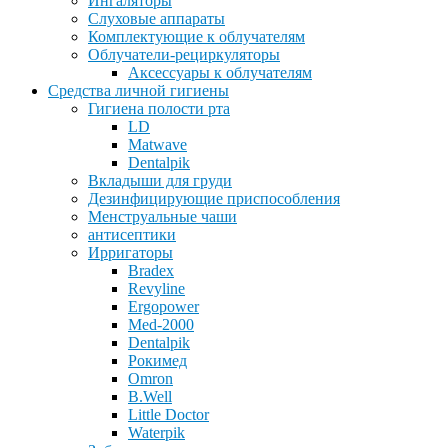
Ингаляторы
Слуховые аппараты
Комплектующие к облучателям
Облучатели-рециркуляторы
Аксессуары к облучателям
Средства личной гигиены
Гигиена полости рта
LD
Matwave
Dentalpik
Вкладыши для груди
Дезинфицирующие приспособления
Менструальные чаши
антисептики
Ирригаторы
Bradex
Revyline
Ergopower
Med-2000
Dentalpik
Рокимед
Omron
B.Well
Little Doctor
Waterpik