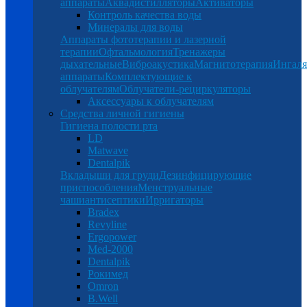
аппараты
Аквадистилляторы
Активаторы
Контроль качества воды
Минералы для воды
Аппараты фототерапии и лазерной
терапии
Офтальмология
Тренажеры
дыхательные
Виброакустика
Магнитотерапия
Ингал
аппараты
Комплектующие к
облучателям
Облучатели-рециркуляторы
Аксессуары к облучателям
Средства личной гигиены
Гигиена полости рта
LD
Matwave
Dentalpik
Вкладыши для груди
Дезинфицирующие
приспособления
Менструальные
чаши
антисептики
Ирригаторы
Bradex
Revyline
Ergopower
Med-2000
Dentalpik
Рокимед
Omron
B.Well