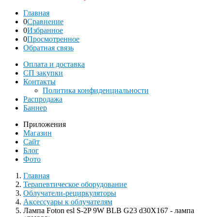
Главная
0
Сравнение
0
Избранное
0
Просмотренное
Обратная связь
Оплата и доставка
СП закупки
Контакты
Политика конфиденциальности
Распродажа
Баннер
Приложения
Магазин
Сайт
Блог
Фото
Главная
Терапевтическое оборудование
Облучатели-рециркуляторы
Аксессуары к облучателям
Лампа Foton esl S-2P 9W BLB G23 d30Х167 - лампа