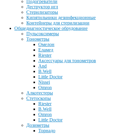
Подогреватели
Деструктор игл
Стерилизаторы
Кипятильники дезинфекционные
Контейнеры для стерилизации
Общедиагностическое обрудование
Пульсоксимеры
Тонометры
Омелон
Еламед
Riester
Аксессуары для тонометров
And
B.Well
Little Doctor
Nissei
Omron
Алкотестеры
Стетоскопы
Riester
B.Well
Omron
Little Doctor
Дозиметры
Торнадо