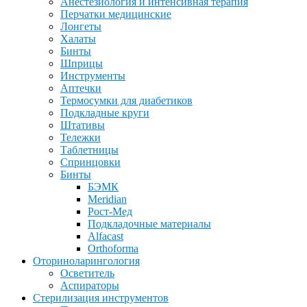
Анестезиология и интенсивная терапия
Перчатки медицинские
Лонгеты
Халаты
Бинты
Шприцы
Инструменты
Аптечки
Термосумки для диабетиков
Подкладные круги
Штативы
Тележки
Таблетницы
Спринцовки
Бинты
БЭМК
Meridian
Рост-Мед
Подкладочные материалы
Alfacast
Orthoforma
Оториноларингология
Осветитель
Аспираторы
Стерилизация инструментов