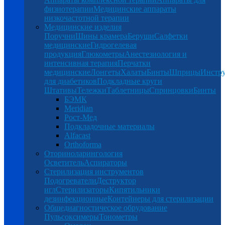
физиотерапии
Медицинские аппараты
низкочастотной терапии
Медицинские изделия
Поручни
Шины крамера
Беруши
Салфетки
медицинские
Гидрогелевая
продукция
Глюкометры
Анестезиология и
интенсивная терапия
Перчатки
медицинские
Лонгеты
Халаты
Бинты
Шприцы
Инстр
для диабетиков
Подкладные круги
Штативы
Тележки
Таблетницы
Спринцовки
Бинты
БЭМК
Meridian
Рост-Мед
Подкладочные материалы
Alfacast
Orthoforma
Оториноларингология
Осветитель
Аспираторы
Стерилизация инструментов
Подогреватели
Деструктор
игл
Стерилизаторы
Кипятильники
дезинфекционные
Контейнеры для стерилизации
Общедиагностическое обрудование
Пульсоксимеры
Тонометры