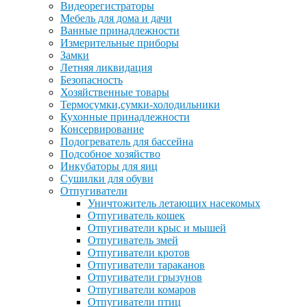
Видеорегистраторы
Мебель для дома и дачи
Ванные принадлежности
Измерительные приборы
Замки
Летняя ликвидация
Безопасность
Хозяйственные товары
Термосумки,сумки-холодильники
Кухонные принадлежности
Консервирование
Подогреватель для бассейна
Подсобное хозяйство
Инкубаторы для яиц
Сушилки для обуви
Отпугиватели
Уничтожитель летающих насекомых
Отпугиватель кошек
Отпугиватели крыс и мышей
Отпугиватель змей
Отпугиватели кротов
Отпугиватели тараканов
Отпугиватели грызунов
Отпугиватели комаров
Отпугиватели птиц