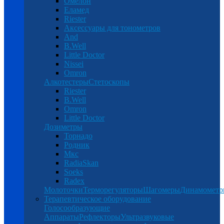
Омелон
Еламед
Riester
Аксессуары для тонометров
And
B.Well
Little Doctor
Nissei
Omron
Алкотестеры
Стетоскопы
Riester
B.Well
Omron
Little Doctor
Дозиметры
Торнадо
Родник
Мкс
RadiaSkan
Soeks
Radex
Молоточки
Терморегуляторы
Шагомеры
Динамомет
Терапевтическое оборудование
Голосообразующие
Аппараты
Рефлекторы
Ультразвуковые