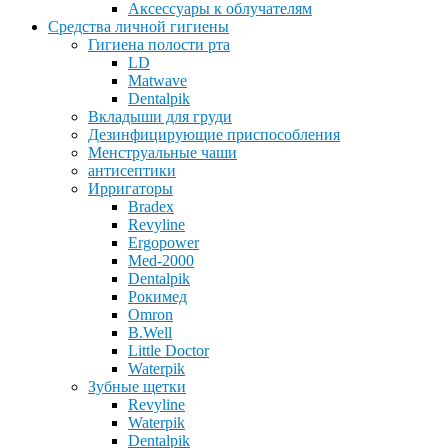
Аксессуары к облучателям
Средства личной гигиены
Гигиена полости рта
LD
Matwave
Dentalpik
Вкладыши для груди
Дезинфицирующие приспособления
Менструальные чаши
антисептики
Ирригаторы
Bradex
Revyline
Ergopower
Med-2000
Dentalpik
Рокимед
Omron
B.Well
Little Doctor
Waterpik
Зубные щетки
Revyline
Waterpik
Dentalpik