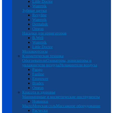
Little Doctor
Waterpik
Зубные щетки
Revyline
Waterpik
Dentalpik
Omron
Насадки для ирригаторов
B.Well
Waterpik
Little Doctor
Молокоотсосы
Климатическая техника
Обогреватели
Озонаторы, ионизаторы и
увлажнители воздуха
Увлажнители воздуха
Pango
Fanline
Eropower
Bradex
Omron
Красота и здоровье
Маникюрные и косметические инструменты
Новинки
Мыло
Морская соль
Массажное оборудование
Расчески