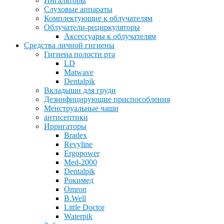
Ингаляторы
Слуховые аппараты
Комплектующие к облучателям
Облучатели-рециркуляторы
Аксессуары к облучателям
Средства личной гигиены
Гигиена полости рта
LD
Matwave
Dentalpik
Вкладыши для груди
Дезинфицирующие приспособления
Менструальные чаши
антисептики
Ирригаторы
Bradex
Revyline
Ergopower
Med-2000
Dentalpik
Рокимед
Omron
B.Well
Little Doctor
Waterpik