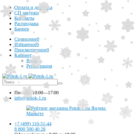
Оплата и доставка
СП закупки
Контакты
Распродажа
Баннер
Сравнение
0
Избранное
0
Просмотренное
0
Кабинет
Вход
Регистрация
Пн—Пт
10:00—17:00
info@potok-1.ru
+7 (499) 110-51-44
8 800 500 40 28