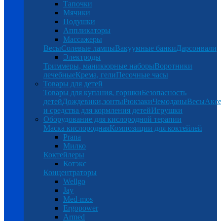
Тапочки
Мячики
Подушки
Аппликаторы
Массажеры
Весы
Солевые лампы
Вакуумные банки
Дарсонвали
Электроды
Триммеры, маникюрные наборы
Воротники
лечебные
Крема, гели
Песочные часы
Товары для детей
Товары для купания, горшки
Безопасность
детей
Дождевики,зонты
Рюкзаки
Чемоданы
Весы
Аксе
и средства для кормления детей
Игрушки
Оборудование для кислородной терапии
Маска кислородная
Композиции для коктейлей
Prana
Милко
Коктейлеры
Котэкс
Концентраторы
Wellgo
Jay
Med-mos
Ergopower
Armed