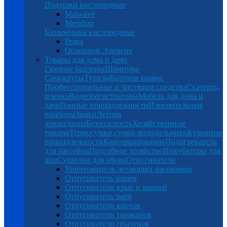
Подушки кислородные
Matwave
Meridian
Баллончики кислородные
Prana
Основной Элемент
Товары для дома и дачи
Газовые баллоны
Шампура-
Самокруты
Туризм
Бытовая химия.
Профессиональные и чистящие средства
Скатерть,
пленка
Видеорегистраторы
Мебель для дома и
дачи
Ванные принадлежности
Измерительные
приборы
Замки
Летняя
ликвидация
Безопасность
Хозяйственные
товары
Термосумки,сумки-холодильники
Кухонные
принадлежности
Консервирование
Подогреватель
для бассейна
Подсобное хозяйство
Инкубаторы для
яиц
Сушилки для обуви
Отпугиватели
Уничтожитель летающих насекомых
Отпугиватель кошек
Отпугиватели крыс и мышей
Отпугиватель змей
Отпугиватели кротов
Отпугиватели тараканов
Отпугиватели грызунов