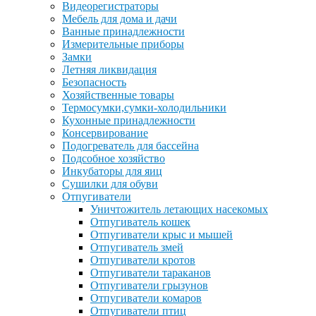
Видеорегистраторы
Мебель для дома и дачи
Ванные принадлежности
Измерительные приборы
Замки
Летняя ликвидация
Безопасность
Хозяйственные товары
Термосумки,сумки-холодильники
Кухонные принадлежности
Консервирование
Подогреватель для бассейна
Подсобное хозяйство
Инкубаторы для яиц
Сушилки для обуви
Отпугиватели
Уничтожитель летающих насекомых
Отпугиватель кошек
Отпугиватели крыс и мышей
Отпугиватель змей
Отпугиватели кротов
Отпугиватели тараканов
Отпугиватели грызунов
Отпугиватели комаров
Отпугиватели птиц