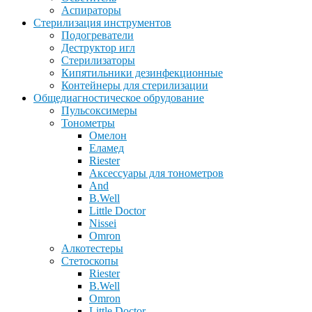
Аспираторы
Стерилизация инструментов
Подогреватели
Деструктор игл
Стерилизаторы
Кипятильники дезинфекционные
Контейнеры для стерилизации
Общедиагностическое обрудование
Пульсоксимеры
Тонометры
Омелон
Еламед
Riester
Аксессуары для тонометров
And
B.Well
Little Doctor
Nissei
Omron
Алкотестеры
Стетоскопы
Riester
B.Well
Omron
Little Doctor