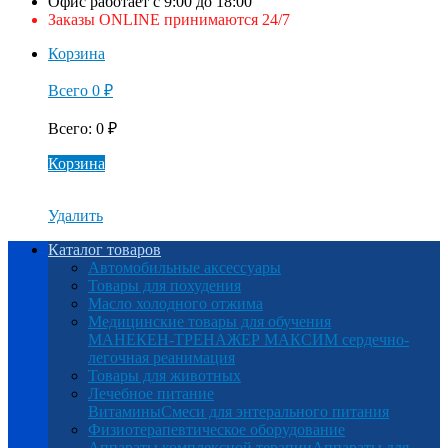
Офис работает с 9:00 до 18:00
Заказы ONLINE принимаются 24/7
Корзина
Всего
0
₽
Всего
:
0
₽
Корзина
Удалить
Каталог товаров
Автомобильные аксессуары
Товары для похудения
Масло холодного отжима
Медицинские товары для обучения
МАНЕКЕН-ТРЕНАЖЕР МАКСИМ сердечно-
легочная реанимация
Товары для животных
Лечебное питание
Витамины
Смеси для энтерального питания
Физиотерапевтическое оборудование
Аппараты комплексной терапии
Аппараты для