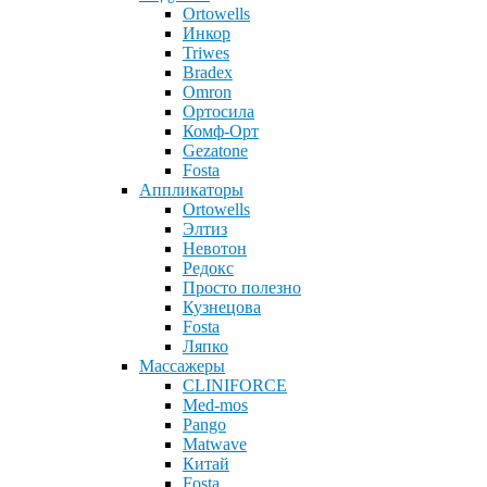
Ortowells
Инкор
Triwes
Bradex
Omron
Ортосила
Комф-Орт
Gezatone
Fosta
Аппликаторы
Ortowells
Элтиз
Невотон
Редокс
Просто полезно
Кузнецова
Fosta
Ляпко
Массажеры
CLINIFORCE
Med-mos
Pango
Matwave
Китай
Fosta