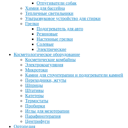
Отпугиватели собак
Химия для бассейна
Тепличные светильники
Ультразвуковое устройство для стирки
Грелки
Подогреватель для авто
Резиновые
Настенные грелки
Солевые
Электрические
Косметологическое оборудование
Косметические комбайны
Электрокоагуляция
Микротоки
Камни для стоунтерапии и подогреватели камней
Переходники, жгуты
Шприцы
Штативы
Катетеры
Термостаты
Пробирки
Иглы для мезотерапии
Парафинотерапия
Центрифуги
Ортопедия