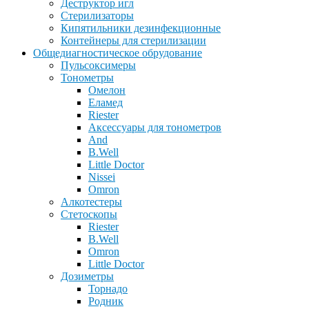
Деструктор игл
Стерилизаторы
Кипятильники дезинфекционные
Контейнеры для стерилизации
Общедиагностическое обрудование
Пульсоксимеры
Тонометры
Омелон
Еламед
Riester
Аксессуары для тонометров
And
B.Well
Little Doctor
Nissei
Omron
Алкотестеры
Стетоскопы
Riester
B.Well
Omron
Little Doctor
Дозиметры
Торнадо
Родник