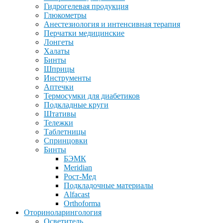
Гидрогелевая продукция
Глюкометры
Анестезиология и интенсивная терапия
Перчатки медицинские
Лонгеты
Халаты
Бинты
Шприцы
Инструменты
Аптечки
Термосумки для диабетиков
Подкладные круги
Штативы
Тележки
Таблетницы
Спринцовки
Бинты
БЭМК
Meridian
Рост-Мед
Подкладочные материалы
Alfacast
Orthoforma
Оториноларингология
Осветитель