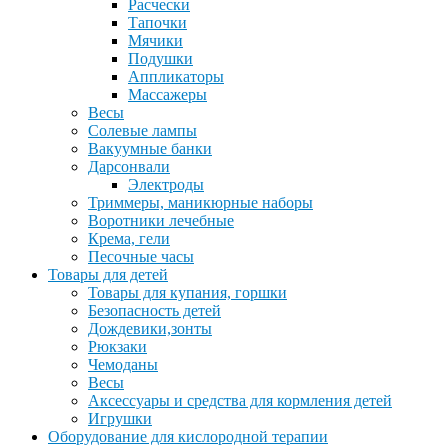
Расчески
Тапочки
Мячики
Подушки
Аппликаторы
Массажеры
Весы
Солевые лампы
Вакуумные банки
Дарсонвали
Электроды
Триммеры, маникюрные наборы
Воротники лечебные
Крема, гели
Песочные часы
Товары для детей
Товары для купания, горшки
Безопасность детей
Дождевики,зонты
Рюкзаки
Чемоданы
Весы
Аксессуары и средства для кормления детей
Игрушки
Оборудование для кислородной терапии