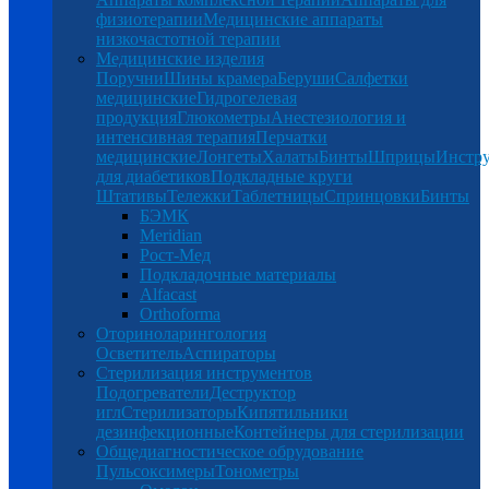
физиотерапии
Медицинские аппараты
низкочастотной терапии
Медицинские изделия
Поручни
Шины крамера
Беруши
Салфетки
медицинские
Гидрогелевая
продукция
Глюкометры
Анестезиология и
интенсивная терапия
Перчатки
медицинские
Лонгеты
Халаты
Бинты
Шприцы
Инстр
для диабетиков
Подкладные круги
Штативы
Тележки
Таблетницы
Спринцовки
Бинты
БЭМК
Meridian
Рост-Мед
Подкладочные материалы
Alfacast
Orthoforma
Оториноларингология
Осветитель
Аспираторы
Стерилизация инструментов
Подогреватели
Деструктор
игл
Стерилизаторы
Кипятильники
дезинфекционные
Контейнеры для стерилизации
Общедиагностическое обрудование
Пульсоксимеры
Тонометры