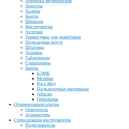
Перчатки медицинские
Лонгеты
Халаты
Бинты
Шприцы
Инструменты
Аптечки
Термосумки для диабетиков
Подкладные круги
Штативы
Тележки
Таблетницы
Спринцовки
Бинты
БЭМК
Meridian
Рост-Мед
Подкладочные материалы
Alfacast
Orthoforma
Оториноларингология
Осветитель
Аспираторы
Стерилизация инструментов
Подогреватели