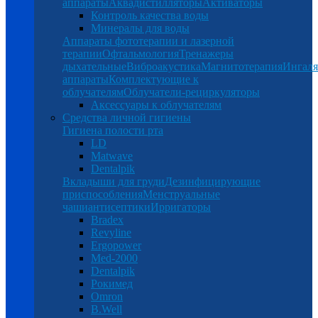
аппараты
Аквадистилляторы
Активаторы
Контроль качества воды
Минералы для воды
Аппараты фототерапии и лазерной
терапии
Офтальмология
Тренажеры
дыхательные
Виброакустика
Магнитотерапия
Ингал
аппараты
Комплектующие к
облучателям
Облучатели-рециркуляторы
Аксессуары к облучателям
Средства личной гигиены
Гигиена полости рта
LD
Matwave
Dentalpik
Вкладыши для груди
Дезинфицирующие
приспособления
Менструальные
чаши
антисептики
Ирригаторы
Bradex
Revyline
Ergopower
Med-2000
Dentalpik
Рокимед
Omron
B.Well