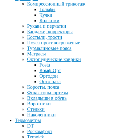
Компрессионный трикотаж
Гольфы
Чулки
Колготки
Рукава и перчатки
Бандажи, корректоры
Костыли, трости
Пояса противогрыжевые
Турмалиновые пояса
Матрасы
Ортопедические коврики
Fosta
Комф-Орт
Ортодон
Орто пазл
Корсеты, пояса
Фиксаторы, ортезы
Вкладыши в обувь
Воротники
Стельки
Наколенники
Термометры
DT
Роскомфорт
Tempick