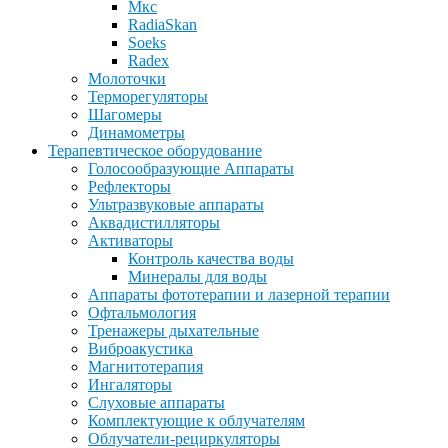
Мкс
RadiaSkan
Soeks
Radex
Молоточки
Терморегуляторы
Шагомеры
Динамометры
Терапевтическое оборудование
Голосообразующие Аппараты
Рефлекторы
Ультразвуковые аппараты
Аквадистилляторы
Активаторы
Контроль качества воды
Минералы для воды
Аппараты фототерапии и лазерной терапии
Офтальмология
Тренажеры дыхательные
Виброакустика
Магнитотерапия
Ингаляторы
Слуховые аппараты
Комплектующие к облучателям
Облучатели-рециркуляторы