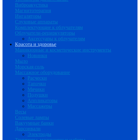
Виброакустика
Магнитотерапия
Ингаляторы
Слуховые аппараты
Комплектующие к облучателям
Облучатели-рециркуляторы
Аксессуары к облучателям
Красота и здоровье
Маникюрные и косметические инструменты
Новинки
Мыло
Морская соль
Массажное оборудование
Расчески
Тапочки
Мячики
Подушки
Аппликаторы
Массажеры
Весы
Солевые лампы
Вакуумные банки
Дарсонвали
Электроды
Триммеры, маникюрные наборы