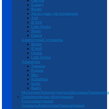
Омелон
Еламед
Riester
Аксессуары для тонометров
And
B.Well
Little Doctor
Nissei
Omron
Алкотестеры
Стетоскопы
Riester
B.Well
Omron
Little Doctor
Дозиметры
Торнадо
Родник
Мкс
RadiaSkan
Soeks
Radex
Молоточки
Терморегуляторы
Шагомеры
Динамомет
Терапевтическое оборудование
Голосообразующие
Аппараты
Рефлекторы
Ультразвуковые