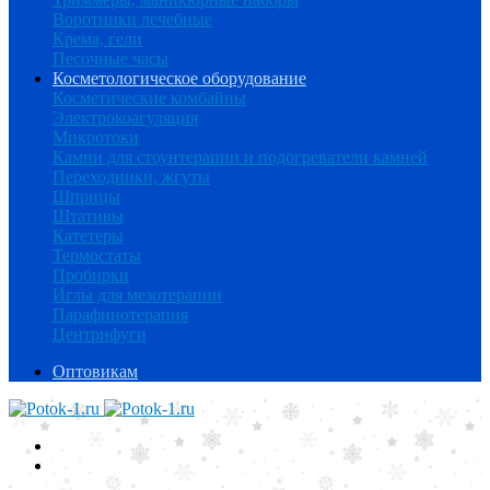
Воротники лечебные
Крема, гели
Песочные часы
Косметологическое оборудование
Косметические комбайны
Электрокоагуляция
Микротоки
Камни для стоунтерапии и подогреватели камней
Переходники, жгуты
Шприцы
Штативы
Катетеры
Термостаты
Пробирки
Иглы для мезотерапии
Парафинотерапия
Центрифуги
Оптовикам