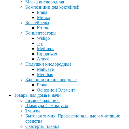
Маска кислородная
Композиции для коктейлей
Prana
Милко
Коктейлеры
Котэкс
Концентраторы
Wellgo
Jay
Med-mos
Ergopower
Armed
Подушки кислородные
Matwave
Meridian
Баллончики кислородные
Prana
Основной Элемент
Товары для дома и дачи
Газовые баллоны
Шампура-Самокруты
Туризм
Бытовая химия. Профессиональные и чистящие
средства
Скатерть, пленка