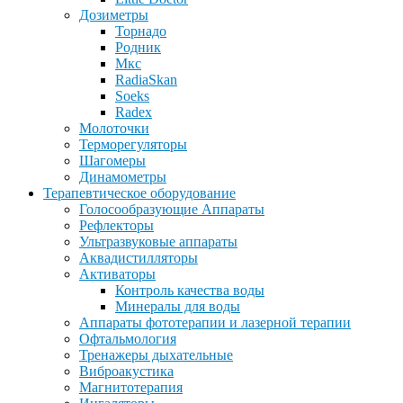
Дозиметры
Торнадо
Родник
Мкс
RadiaSkan
Soeks
Radex
Молоточки
Терморегуляторы
Шагомеры
Динамометры
Терапевтическое оборудование
Голосообразующие Аппараты
Рефлекторы
Ультразвуковые аппараты
Аквадистилляторы
Активаторы
Контроль качества воды
Минералы для воды
Аппараты фототерапии и лазерной терапии
Офтальмология
Тренажеры дыхательные
Виброакустика
Магнитотерапия