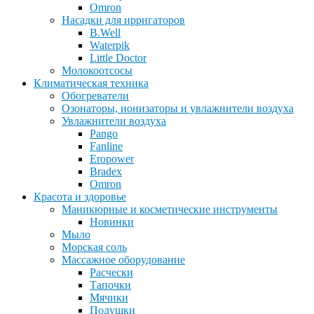
Omron
Насадки для ирригаторов
B.Well
Waterpik
Little Doctor
Молокоотсосы
Климатическая техника
Обогреватели
Озонаторы, ионизаторы и увлажнители воздуха
Увлажнители воздуха
Pango
Fanline
Eropower
Bradex
Omron
Красота и здоровье
Маникюрные и косметические инструменты
Новинки
Мыло
Морская соль
Массажное оборудование
Расчески
Тапочки
Мячики
Подушки