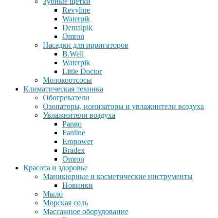
Зубные щетки
Revyline
Waterpik
Dentalpik
Omron
Насадки для ирригаторов
B.Well
Waterpik
Little Doctor
Молокоотсосы
Климатическая техника
Обогреватели
Озонаторы, ионизаторы и увлажнители воздуха
Увлажнители воздуха
Pango
Fanline
Eropower
Bradex
Omron
Красота и здоровье
Маникюрные и косметические инструменты
Новинки
Мыло
Морская соль
Массажное оборудование