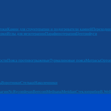
токи
Камни для стоунтерапии и подогреватели камней
Переходни
ирки
Иглы для мезотерапии
Парафинотерапия
Центрифуги
ости
Пояса противогрыжевые
Турмалиновые пояса
Матрасы
Ортоп
ь
Воротники
Стельки
Наколенники
ыгин
Nc
Rycom
Iesun
Berrcom
Medisana
Meridian
Стеклоприбор
B.Well