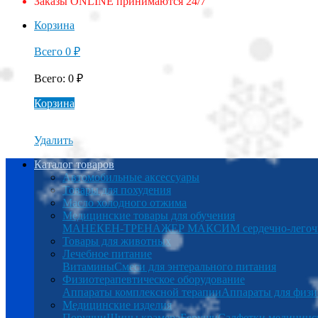
Заказы ONLINE принимаются 24/7
Корзина
Всего
0
₽
Всего
:
0
₽
Корзина
Удалить
Каталог товаров
Автомобильные аксессуары
Товары для похудения
Масло холодного отжима
Медицинские товары для обучения
МАНЕКЕН-ТРЕНАЖЕР МАКСИМ сердечно-легочна
Товары для животных
Лечебное питание
Витамины
Смеси для энтерального питания
Физиотерапевтическое оборудование
Аппараты комплексной терапии
Аппараты для физи
Медицинские изделия
Поручни
Шины крамера
Беруши
Салфетки медицинс