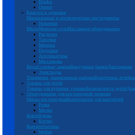
Bradex
Omron
Красота и здоровье
Маникюрные и косметические инструменты
Новинки
Мыло
Морская соль
Массажное оборудование
Расчески
Тапочки
Мячики
Подушки
Аппликаторы
Массажеры
Весы
Солевые лампы
Вакуумные банки
Дарсонвали
Электроды
Триммеры, маникюрные наборы
Воротники лечебн
Товары для детей
Товары для купания, горшки
Безопасность детей
Дож
Оборудование для кислородной терапии
Маска кислородная
Композиции для коктейлей
Prana
Милко
Коктейлеры
Котэкс
Концентраторы
Wellgo