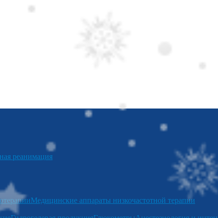
я реанимация
отерапии
Медицинские аппараты низкочастотной терапии
кие
Гидрогелевая продукция
Глюкометры
Анестезиология и интен