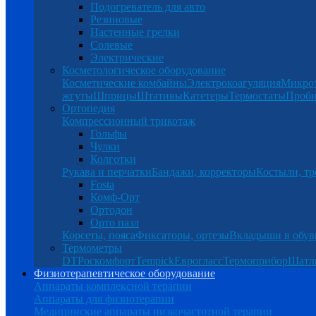
Подогреватель для авто
Резиновые
Настенные грелки
Солевые
Электрические
Косметологическое оборудование
Косметические комбайны
Электрокоагуляция
Микро
жгуты
Шприцы
Штативы
Катетеры
Термостаты
Проб
Ортопедия
Компрессионный трикотаж
Гольфы
Чулки
Колготки
Рукава и перчатки
Бандажи, корректоры
Костыли, тр
Fosta
Комф-Орт
Ортодон
Орто пазл
Корсеты, пояса
Фиксаторы, ортезы
Вкладыши в обув
Термометры
DT
Роскомфорт
Tempick
Еврогласс
Термоприбор
Шатл
Физиотерапевтическое оборудование
Аппараты комплексной терапии
Аппараты для физиотерапии
Медицинские аппараты низкочастотной терапии