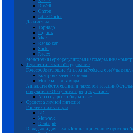
Riester
B.Well
Omron
Little Doctor
Дозиметры
Торнадо
Родник
Мкс
RadiaSkan
Soeks
Radex
Молоточки
Терморегуляторы
Шагомеры
Динамомет
Терапевтическое оборудование
Голосообразующие Аппараты
Рефлекторы
Ультразву
Контроль качества воды
Минералы для воды
Аппараты фототерапии и лазерной терапии
Офталь
облучателям
Облучатели-рециркуляторы
Аксессуары к облучателям
Средства личной гигиены
Гигиена полости рта
LD
Matwave
Dentalpik
Вкладыши для груди
Дезинфицирующие приспособ