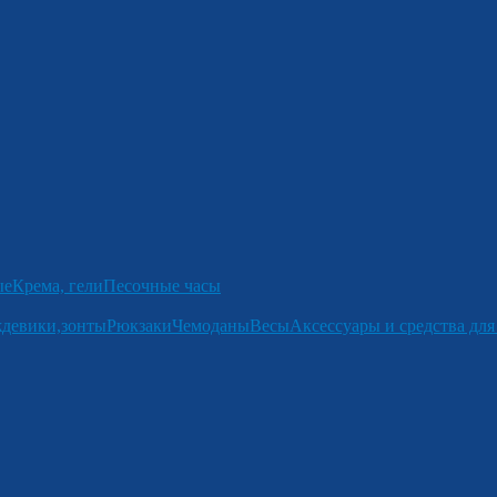
ые
Крема, гели
Песочные часы
девики,зонты
Рюкзаки
Чемоданы
Весы
Аксессуары и средства для