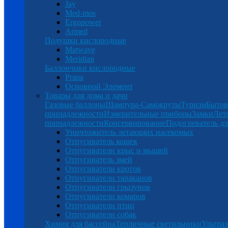
Jay
Med-mos
Ergopower
Armed
Подушки кислородные
Matwave
Meridian
Баллончики кислородные
Prana
Основной Элемент
Товары для дома и дачи
Газовые баллоны
Шампура-Самокруты
Туризм
Бытов
принадлежности
Измерительные приборы
Замки
Лет
принадлежности
Консервирование
Подогреватель дл
Уничтожитель летающих насекомых
Отпугиватель кошек
Отпугиватели крыс и мышей
Отпугиватель змей
Отпугиватели кротов
Отпугиватели тараканов
Отпугиватели грызунов
Отпугиватели комаров
Отпугиватели птиц
Отпугиватели собак
Химия для бассейна
Тепличные светильники
Ультраз