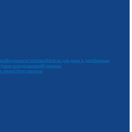
нка
Видеорегистраторы
Мебель для дома и дачи
Ванные
сумки-холодильники
Кухонные
 обуви
Отпугиватели