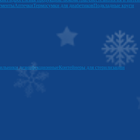
ументы
Аптечки
Термосумки для диабетиков
Подкладные круги
ильники дезинфекционные
Контейнеры для стерилизации