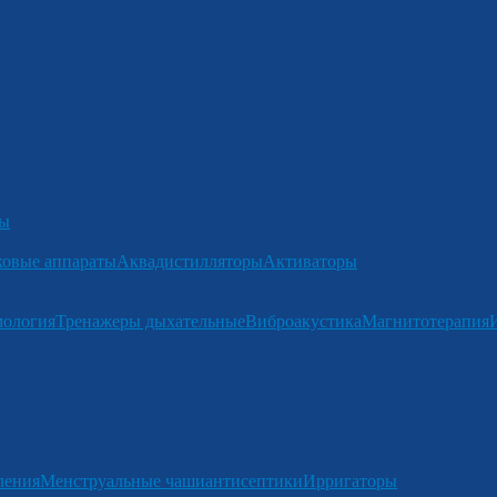
ры
ковые аппараты
Аквадистилляторы
Активаторы
мология
Тренажеры дыхательные
Виброакустика
Магнитотерапия
ления
Менструальные чаши
антисептики
Ирригаторы