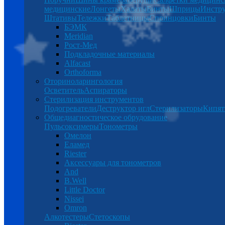
медицинские
Лонгеты
Халаты
Бинты
Шприцы
Инстр
Штативы
Тележки
Таблетницы
Спринцовки
Бинты
БЭМК
Meridian
Рост-Мед
Подкладочные материалы
Alfacast
Orthoforma
Оториноларингология
Осветитель
Аспираторы
Стерилизация инструментов
Подогреватели
Деструктор игл
Стерилизаторы
Кипят
Общедиагностическое обрудование
Пульсоксимеры
Тонометры
Омелон
Еламед
Riester
Аксессуары для тонометров
And
B.Well
Little Doctor
Nissei
Omron
Алкотестеры
Стетоскопы