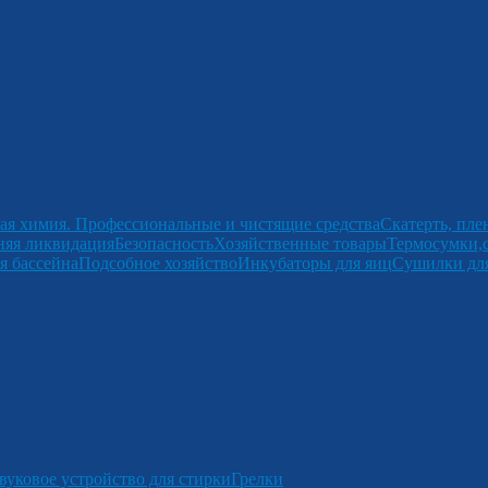
ая химия. Профессиональные и чистящие средства
Скатерть, пле
няя ликвидация
Безопасность
Хозяйственные товары
Термосумки,
я бассейна
Подсобное хозяйство
Инкубаторы для яиц
Сушилки для
вуковое устройство для стирки
Грелки