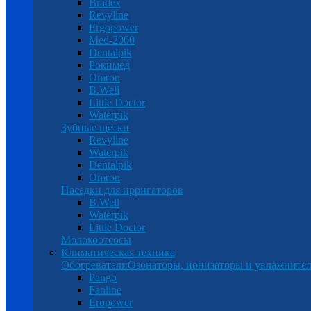
Bradex
Revyline
Ergopower
Med-2000
Dentalpik
Рокимед
Omron
B.Well
Little Doctor
Waterpik
Зубные щетки
Revyline
Waterpik
Dentalpik
Omron
Насадки для ирригаторов
B.Well
Waterpik
Little Doctor
Молокоотсосы
Климатическая техника
Обогреватели
Озонаторы, ионизаторы и увлажнител
Pango
Fanline
Eropower