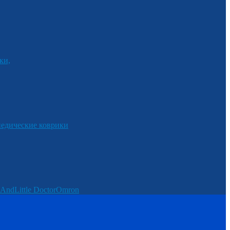
ки,
едические коврики
And
Little Doctor
Omron