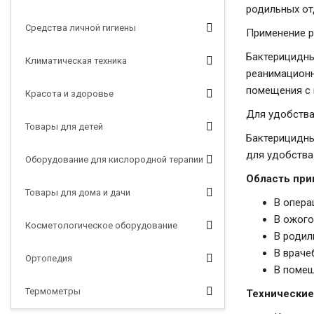
родильных отд
Средства личной гигиены
Применение р
Бактерицидны
Климатическая техника
реанимационн
помещения с 
Красота и здоровье
Для удобства
Товары для детей
Бактерицидны
для удобства
Оборудование для кислородной терапии
Область при
Товары для дома и дачи
В опера
В ожого
Косметологическое оборудование
В родил
В враче
Ортопедия
В помещ
Термометры
Т
ехнические