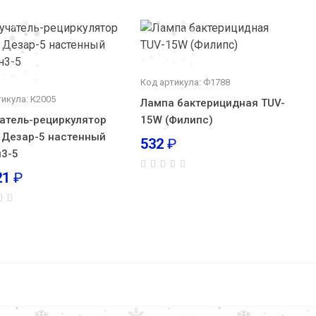
Код артикула: Ф1788
тикула: К2005
Лампа бактерицидная TUV-
атель-рециркулятор
15W (Филипс)
 Дезар-5 настенный
532
₽
3-5
21
₽
-7
17 617
₽
В корзину