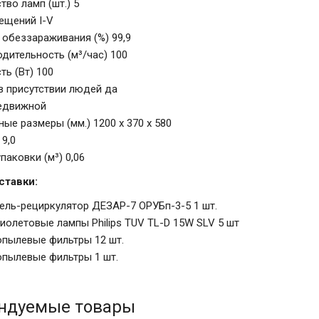
тво ламп (шт.) 5
ещений I-V
 обеззараживания (%) 99,9
дительность (м³/час) 100
ь (Вт) 100
в присутствии людей да
едвижной
ные размеры (мм.) 1200 x 370 x 580
 9,0
паковки (м³) 0,06
ставки:
ель-рециркулятор ДЕЗАР-7 ОРУБп-3-5 1 шт.
иолетовые лампы Philips TUV TL-D 15W SLV 5 шт
пылевые фильтры 12 шт.
пылевые фильтры 1 шт.
ндуемые товары