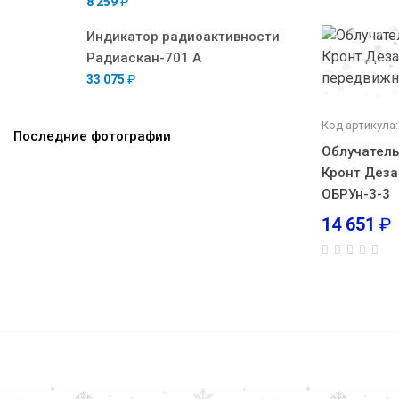
8 259
₽
Индикатор радиоактивности
Радиаскан-701 А
33 075
₽
Код артикула:
Последние фотографии
Облучатель
Кронт Деза
ОБРУн-3-3
14 651
₽