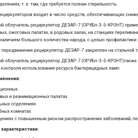
елениях, т. е. там, где требуется полная стерильность.
ециркуляторов входит в число средств, обеспечивающих сниж
й облучатель рециркулятор ДЕЗАР-7 (ОРУБп-3-5-КРОНТ) примен
ых, ожоговых палатах, в родовых залах, на станциях переливан
наличием большого количества народа, с целью профилактики 
 передвижения рециркулятор ДЕЗАР-7 закреплен на стальной 
й облучатель рециркулятор ДЕЗАР-7 (ОРУБп-3-5-КРОНТ)такж
 контроля использования ресурса бактерицидных ламп.
менения:
ционных.
вых и реанимационных палатах.
ьных отделениях.
бных комнатах.
ениях с повышенным риском распространения заболеваний, п
 характеристики: