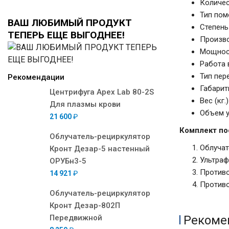
Количес
Тип пом
ВАШ ЛЮБИМЫЙ ПРОДУКТ
Степень
ТЕПЕРЬ ЕЩЕ ВЫГОДНЕЕ!
Произво
Мощност
Работа 
Тип пер
Рекомендации
Габарит
Центрифуга Apex Lab 80-2S
Вес (кг.)
Для плазмы крови
Объем у
21 600
₽
Комплект по
Облучатель-рециркулятор
Облучат
Кронт Дезар-5 настенный
Ультраф
ОРУБн3-5
Противо
14 921
₽
Противо
Облучатель-рециркулятор
Кронт Дезар-802П
Передвижной
Рекоме