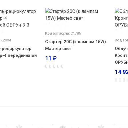
Код артикула: С1786
 К2004
Код ар
Стартер 20С (к лампам 15W)
-рециркулятор
Мастер свет
Облуч
р-4 передвижной
Кронт
11
₽
ОРУБн
14 9
Облучатель-рециркулятор Кронт Дезар
передвижной ОРУБп-3-5