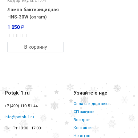
Код артикула: О1774
Лампа бактерицидная
HNS-30W (osram)
1 050
₽
В корзину
Potok-1.ru
Узнайте о нас
Оплата и доставка
+7 (499) 110-51-44
СП закупки
info@potok-1.ru
Возврат
Контакты
Пн—Пт 10:00—17:00
Невотон