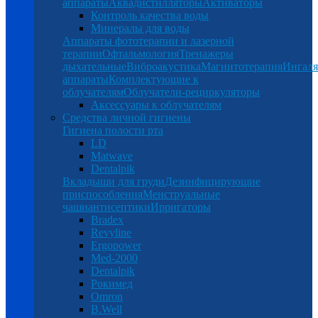
аппараты
Аквадистилляторы
Активаторы
Контроль качества воды
Минералы для воды
Аппараты фототерапии и лазерной
терапии
Офтальмология
Тренажеры
дыхательные
Виброакустика
Магнитотерапия
Ингал
аппараты
Комплектующие к
облучателям
Облучатели-рециркуляторы
Аксессуары к облучателям
Средства личной гигиены
Гигиена полости рта
LD
Matwave
Dentalpik
Вкладыши для груди
Дезинфицирующие
приспособления
Менструальные
чаши
антисептики
Ирригаторы
Bradex
Revyline
Ergopower
Med-2000
Dentalpik
Рокимед
Omron
B.Well