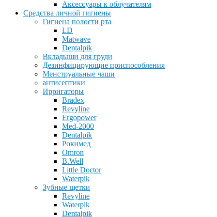
Аксессуары к облучателям
Средства личной гигиены
Гигиена полости рта
LD
Matwave
Dentalpik
Вкладыши для груди
Дезинфицирующие приспособления
Менструальные чаши
антисептики
Ирригаторы
Bradex
Revyline
Ergopower
Med-2000
Dentalpik
Рокимед
Omron
B.Well
Little Doctor
Waterpik
Зубные щетки
Revyline
Waterpik
Dentalpik