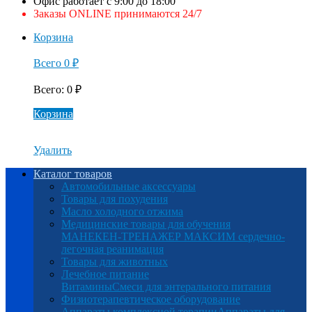
Офис работает с 9:00 до 18:00
Заказы ONLINE принимаются 24/7
Корзина
Всего
0
₽
Всего
:
0
₽
Корзина
Удалить
Каталог товаров
Автомобильные аксессуары
Товары для похудения
Масло холодного отжима
Медицинские товары для обучения
МАНЕКЕН-ТРЕНАЖЕР МАКСИМ сердечно-
легочная реанимация
Товары для животных
Лечебное питание
Витамины
Смеси для энтерального питания
Физиотерапевтическое оборудование
Аппараты комплексной терапии
Аппараты для