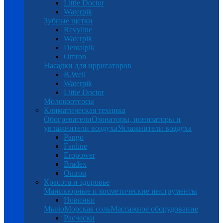
Little Doctor
Waterpik
Зубные щетки
Revyline
Waterpik
Dentalpik
Omron
Насадки для ирригаторов
B.Well
Waterpik
Little Doctor
Молокоотсосы
Климатическая техника
Обогреватели
Озонаторы, ионизаторы и
увлажнители воздуха
Увлажнители воздуха
Pango
Fanline
Eropower
Bradex
Omron
Красота и здоровье
Маникюрные и косметические инструменты
Новинки
Мыло
Морская соль
Массажное оборудование
Расчески