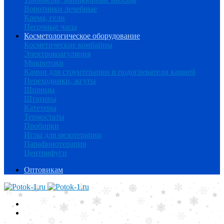
Воротники лечебные
Крема, гели
Песочные часы
Косметологическое оборудование
Косметические комбайны
Электрокоагуляция
Микротоки
Камни для стоунтерапии и подогреватели камней
Переходники, жгуты
Шприцы
Штативы
Катетеры
Термостаты
Пробирки
Иглы для мезотерапии
Парафинотерапия
Центрифуги
Оптовикам