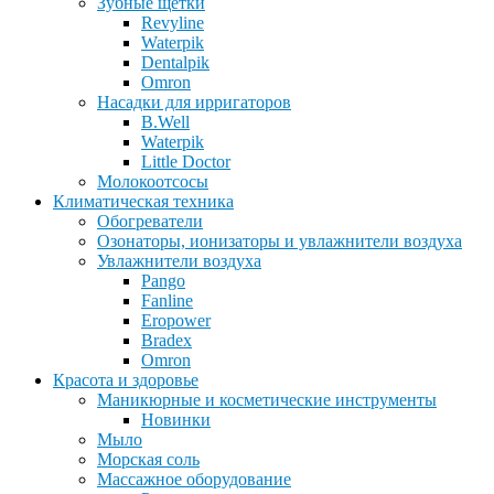
Зубные щетки
Revyline
Waterpik
Dentalpik
Omron
Насадки для ирригаторов
B.Well
Waterpik
Little Doctor
Молокоотсосы
Климатическая техника
Обогреватели
Озонаторы, ионизаторы и увлажнители воздуха
Увлажнители воздуха
Pango
Fanline
Eropower
Bradex
Omron
Красота и здоровье
Маникюрные и косметические инструменты
Новинки
Мыло
Морская соль
Массажное оборудование