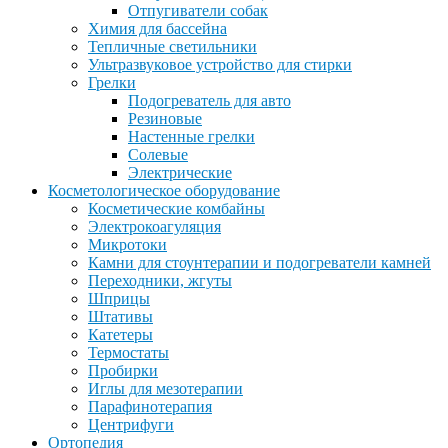
Отпугиватели собак
Химия для бассейна
Тепличные светильники
Ультразвуковое устройство для стирки
Грелки
Подогреватель для авто
Резиновые
Настенные грелки
Солевые
Электрические
Косметологическое оборудование
Косметические комбайны
Электрокоагуляция
Микротоки
Камни для стоунтерапии и подогреватели камней
Переходники, жгуты
Шприцы
Штативы
Катетеры
Термостаты
Пробирки
Иглы для мезотерапии
Парафинотерапия
Центрифуги
Ортопедия