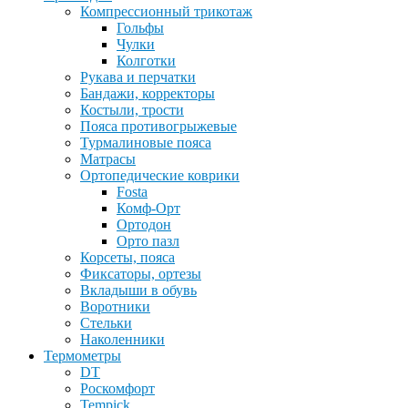
Компрессионный трикотаж
Гольфы
Чулки
Колготки
Рукава и перчатки
Бандажи, корректоры
Костыли, трости
Пояса противогрыжевые
Турмалиновые пояса
Матрасы
Ортопедические коврики
Fosta
Комф-Орт
Ортодон
Орто пазл
Корсеты, пояса
Фиксаторы, ортезы
Вкладыши в обувь
Воротники
Стельки
Наколенники
Термометры
DT
Роскомфорт
Tempick