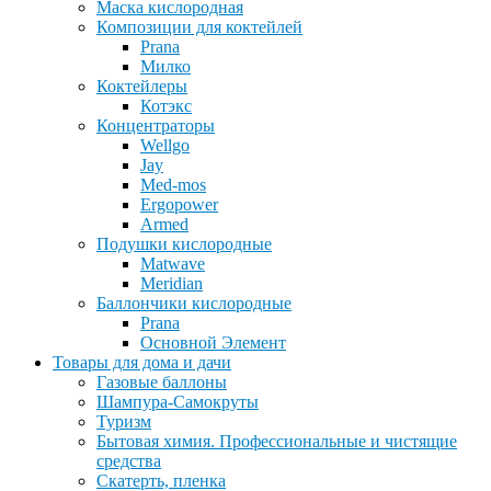
Маска кислородная
Композиции для коктейлей
Prana
Милко
Коктейлеры
Котэкс
Концентраторы
Wellgo
Jay
Med-mos
Ergopower
Armed
Подушки кислородные
Matwave
Meridian
Баллончики кислородные
Prana
Основной Элемент
Товары для дома и дачи
Газовые баллоны
Шампура-Самокруты
Туризм
Бытовая химия. Профессиональные и чистящие
средства
Скатерть, пленка