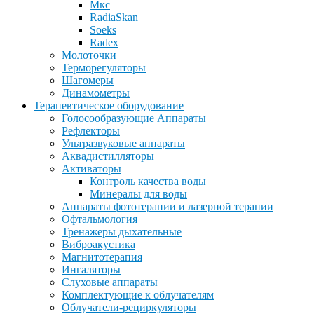
Мкс
RadiaSkan
Soeks
Radex
Молоточки
Терморегуляторы
Шагомеры
Динамометры
Терапевтическое оборудование
Голосообразующие Аппараты
Рефлекторы
Ультразвуковые аппараты
Аквадистилляторы
Активаторы
Контроль качества воды
Минералы для воды
Аппараты фототерапии и лазерной терапии
Офтальмология
Тренажеры дыхательные
Виброакустика
Магнитотерапия
Ингаляторы
Слуховые аппараты
Комплектующие к облучателям
Облучатели-рециркуляторы