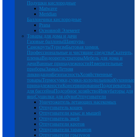
Подушки кислородные
Matwave
Meridian
Баллончики кислородные
Prana
Основной Элемент
Товары для дома и дачи
Газовые баллоны
Шампура-
Самокруты
Туризм
Бытовая химия.
Профессиональные и чистящие средства
Скатерть,
пленка
Видеорегистраторы
Мебель для дома и
дачи
Ванные принадлежности
Измерительные
приборы
Замки
Летняя
ликвидация
Безопасность
Хозяйственные
товары
Термосумки,сумки-холодильники
Кухонные
принадлежности
Консервирование
Подогреватель
для бассейна
Подсобное хозяйство
Инкубаторы для
яиц
Сушилки для обуви
Отпугиватели
Уничтожитель летающих насекомых
Отпугиватель кошек
Отпугиватели крыс и мышей
Отпугиватель змей
Отпугиватели кротов
Отпугиватели тараканов
Отпугиватели грызунов