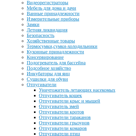
Видеорегистраторы
Мебель для дома и дачи
Ванные принадлежности
Измерительные приборы
Замки
Летняя ликвидация
Безопасность
Хозяйственные товары
Термосумки,сумки-холодильники
Кухонные принадлежности
Консервирование
Подогреватель для бассейна
Подсобное хозяйство
Инкубаторы для яиц
Сушилки для обуви
Отпугиватели
Уничтожитель летающих насекомых
Отпугиватель кошек
Отпугиватели крыс и мышей
Отпугиватель змей
Отпугиватели кротов
Отпугиватели тараканов
Отпугиватели грызунов
Отпугиватели комаров
Отпугиватели птиц