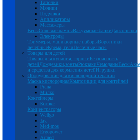
Тапочки
Мячики
Подушки
Аппликаторы
Массажеры
Весы
Солевые лампы
Вакуумные банки
Дарсонвали
Электроды
Триммеры, маникюрные наборы
Воротники
лечебные
Крема, гели
Песочные часы
Товары для детей
Товары для купания, горшки
Безопасность
детей
Дождевики,зонты
Рюкзаки
Чемоданы
Весы
Аксе
и средства для кормления детей
Игрушки
Оборудование для кислородной терапии
Маска кислородная
Композиции для коктейлей
Prana
Милко
Коктейлеры
Котэкс
Концентраторы
Wellgo
Jay
Med-mos
Ergopower
Armed