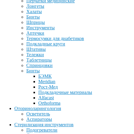
Перчатки медицинские
Лонгеты
Халаты
Бинты
Шприцы
Инструменты
Аптечки
Термосумки для диабетиков
Подкладные круги
Штативы
Тележки
Таблетницы
Спринцовки
Бинты
БЭМК
Meridian
Рост-Мед
Подкладочные материалы
Alfacast
Orthoforma
Оториноларингология
Осветитель
Аспираторы
Стерилизация инструментов
Подогреватели