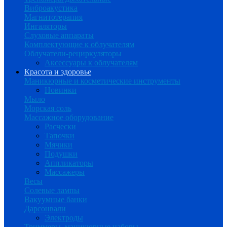
Виброакустика
Магнитотерапия
Ингаляторы
Слуховые аппараты
Комплектующие к облучателям
Облучатели-рециркуляторы
Аксессуары к облучателям
Красота и здоровье
Маникюрные и косметические инструменты
Новинки
Мыло
Морская соль
Массажное оборудование
Расчески
Тапочки
Мячики
Подушки
Аппликаторы
Массажеры
Весы
Солевые лампы
Вакуумные банки
Дарсонвали
Электроды
Триммеры, маникюрные наборы