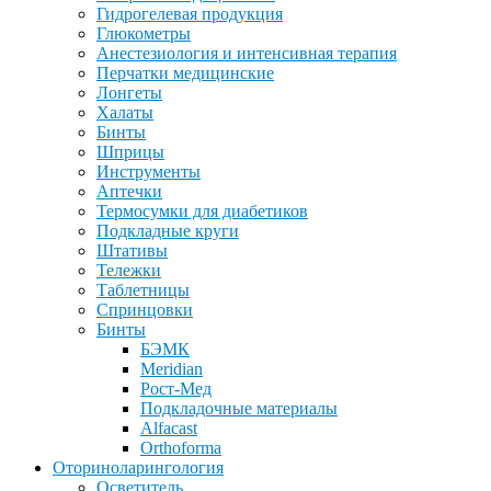
Гидрогелевая продукция
Глюкометры
Анестезиология и интенсивная терапия
Перчатки медицинские
Лонгеты
Халаты
Бинты
Шприцы
Инструменты
Аптечки
Термосумки для диабетиков
Подкладные круги
Штативы
Тележки
Таблетницы
Спринцовки
Бинты
БЭМК
Meridian
Рост-Мед
Подкладочные материалы
Alfacast
Orthoforma
Оториноларингология
Осветитель