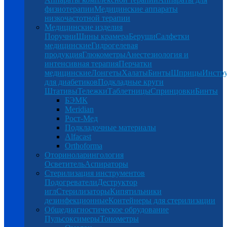
физиотерапии
Медицинские аппараты
низкочастотной терапии
Медицинские изделия
Поручни
Шины крамера
Беруши
Салфетки
медицинские
Гидрогелевая
продукция
Глюкометры
Анестезиология и
интенсивная терапия
Перчатки
медицинские
Лонгеты
Халаты
Бинты
Шприцы
Инстр
для диабетиков
Подкладные круги
Штативы
Тележки
Таблетницы
Спринцовки
Бинты
БЭМК
Meridian
Рост-Мед
Подкладочные материалы
Alfacast
Orthoforma
Оториноларингология
Осветитель
Аспираторы
Стерилизация инструментов
Подогреватели
Деструктор
игл
Стерилизаторы
Кипятильники
дезинфекционные
Контейнеры для стерилизации
Общедиагностическое обрудование
Пульсоксимеры
Тонометры