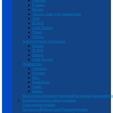
Омелон
Еламед
Riester
Аксессуары для тонометров
And
B.Well
Little Doctor
Nissei
Omron
Алкотестеры
Стетоскопы
Riester
B.Well
Omron
Little Doctor
Дозиметры
Торнадо
Родник
Мкс
RadiaSkan
Soeks
Radex
Молоточки
Терморегуляторы
Шагомеры
Динамомет
Терапевтическое оборудование
Голосообразующие
Аппараты
Рефлекторы
Ультразвуковые