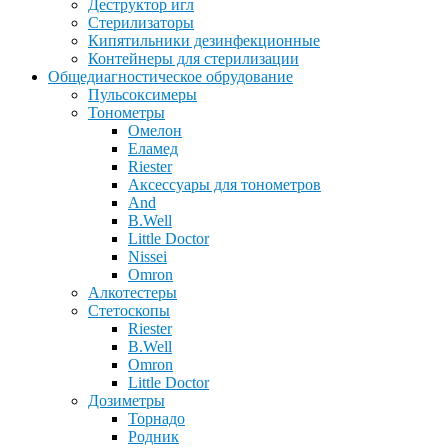
Деструктор игл
Стерилизаторы
Кипятильники дезинфекционные
Контейнеры для стерилизации
Общедиагностическое обрудование
Пульсоксимеры
Тонометры
Омелон
Еламед
Riester
Аксессуары для тонометров
And
B.Well
Little Doctor
Nissei
Omron
Алкотестеры
Стетоскопы
Riester
B.Well
Omron
Little Doctor
Дозиметры
Торнадо
Родник