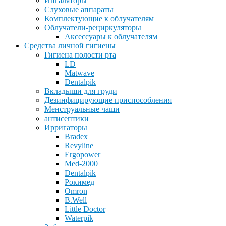
Ингаляторы
Слуховые аппараты
Комплектующие к облучателям
Облучатели-рециркуляторы
Аксессуары к облучателям
Средства личной гигиены
Гигиена полости рта
LD
Matwave
Dentalpik
Вкладыши для груди
Дезинфицирующие приспособления
Менструальные чаши
антисептики
Ирригаторы
Bradex
Revyline
Ergopower
Med-2000
Dentalpik
Рокимед
Omron
B.Well
Little Doctor
Waterpik