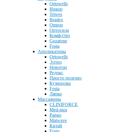
Ortowells
Инкор
Triwes
Bradex
Omron
Ортосила
Комф-Орт
Gezatone
Fosta
Аппликаторы
Ortowells
Элтиз
Невотон
Редокс
Просто полезно
Кузнецова
Fosta
Ляпко
Массажеры
CLINIFORCE
Med-mos
Pango
Matwave
Китай
Fosta