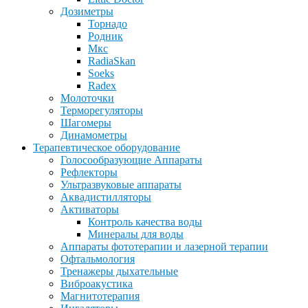
Дозиметры
Торнадо
Родник
Мкс
RadiaSkan
Soeks
Radex
Молоточки
Терморегуляторы
Шагомеры
Динамометры
Терапевтическое оборудование
Голосообразующие Аппараты
Рефлекторы
Ультразвуковые аппараты
Аквадистилляторы
Активаторы
Контроль качества воды
Минералы для воды
Аппараты фототерапии и лазерной терапии
Офтальмология
Тренажеры дыхательные
Виброакустика
Магнитотерапия