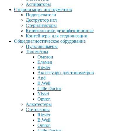
Аспираторы
Стерилизация инструментов
Подогреватели
Деструктор игл
Стерилизаторы
Кипятильники дезинфекционные
Контейнеры для стерилизации
Общедиагностическое обрудование
Пульсоксимеры
Тонометры
Омелон
Еламед
Riester
Аксессуары для тонометров
And
B.Well
Little Doctor
Nissei
Omron
Алкотестеры
Стетоскопы
Riester
B.Well
Omron
Little Doctor