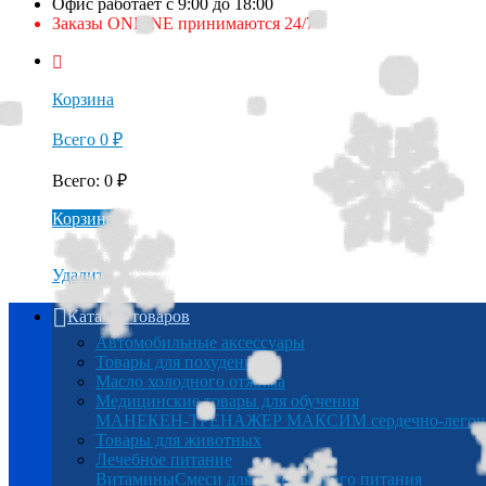
Офис работает с 9:00 до 18:00
Заказы ONLINE принимаются 24/7
Корзина
Всего
0
₽
Всего
:
0
₽
Корзина
Удалить
Каталог товаров
Автомобильные аксессуары
Товары для похудения
Масло холодного отжима
Медицинские товары для обучения
МАНЕКЕН-ТРЕНАЖЕР МАКСИМ сердечно-легочна
Товары для животных
Лечебное питание
Витамины
Смеси для энтерального питания