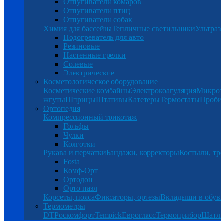
Отпугиватели комаров
Отпугиватели птиц
Отпугиватели собак
Химия для бассейна
Тепличные светильники
Ультраз
Подогреватель для авто
Резиновые
Настенные грелки
Солевые
Электрические
Косметологическое оборудование
Косметические комбайны
Электрокоагуляция
Микро
жгуты
Шприцы
Штативы
Катетеры
Термостаты
Проб
Ортопедия
Компрессионный трикотаж
Гольфы
Чулки
Колготки
Рукава и перчатки
Бандажи, корректоры
Костыли, тр
Fosta
Комф-Орт
Ортодон
Орто пазл
Корсеты, пояса
Фиксаторы, ортезы
Вкладыши в обув
Термометры
DT
Роскомфорт
Tempick
Еврогласс
Термоприбор
Шатл