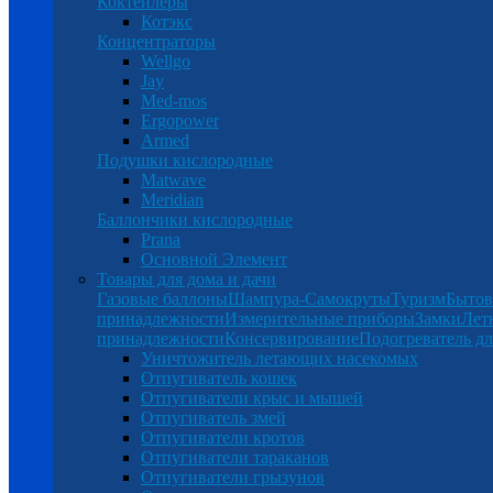
Коктейлеры
Котэкс
Концентраторы
Wellgo
Jay
Med-mos
Ergopower
Armed
Подушки кислородные
Matwave
Meridian
Баллончики кислородные
Prana
Основной Элемент
Товары для дома и дачи
Газовые баллоны
Шампура-Самокруты
Туризм
Бытов
принадлежности
Измерительные приборы
Замки
Лет
принадлежности
Консервирование
Подогреватель дл
Уничтожитель летающих насекомых
Отпугиватель кошек
Отпугиватели крыс и мышей
Отпугиватель змей
Отпугиватели кротов
Отпугиватели тараканов
Отпугиватели грызунов