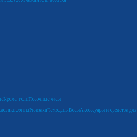
ые
Крема, гели
Песочные часы
девики,зонты
Рюкзаки
Чемоданы
Весы
Аксессуары и средства для