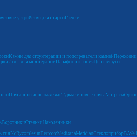
вуковое устройство для стирки
Грелки
токи
Камни для стоунтерапии и подогреватели камней
Переходни
ирки
Иглы для мезотерапии
Парафинотерапия
Центрифуги
ости
Пояса противогрыжевые
Турмалиновые пояса
Матрасы
Ортоп
ь
Воротники
Стельки
Наколенники
ыгин
Nc
Rycom
Iesun
Berrcom
Medisana
Meridian
Стеклоприбор
B.Well