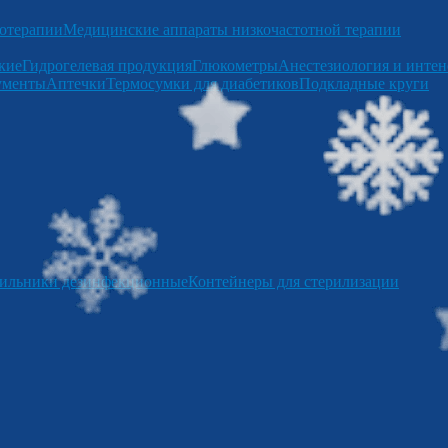
отерапии
Медицинские аппараты низкочастотной терапии
кие
Гидрогелевая продукция
Глюкометры
Анестезиология и интен
ументы
Аптечки
Термосумки для диабетиков
Подкладные круги
ильники дезинфекционные
Контейнеры для стерилизации