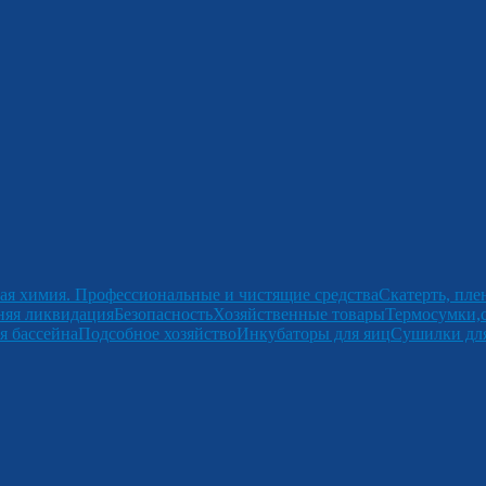
ая химия. Профессиональные и чистящие средства
Скатерть, пле
няя ликвидация
Безопасность
Хозяйственные товары
Термосумки,
я бассейна
Подсобное хозяйство
Инкубаторы для яиц
Сушилки для