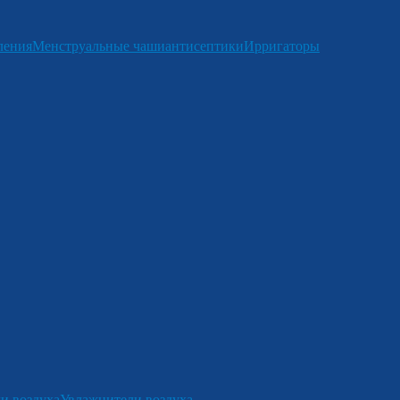
ления
Менструальные чаши
антисептики
Ирригаторы
и воздуха
Увлажнители воздуха