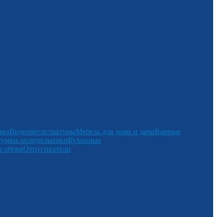
нка
Видеорегистраторы
Мебель для дома и дачи
Ванные
сумки-холодильники
Кухонные
 обуви
Отпугиватели