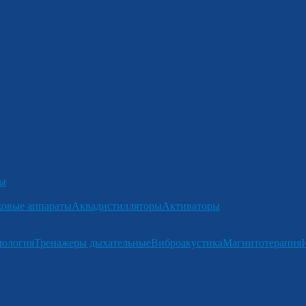
ры
ковые аппараты
Аквадистилляторы
Активаторы
мология
Тренажеры дыхательные
Виброакустика
Магнитотерапия