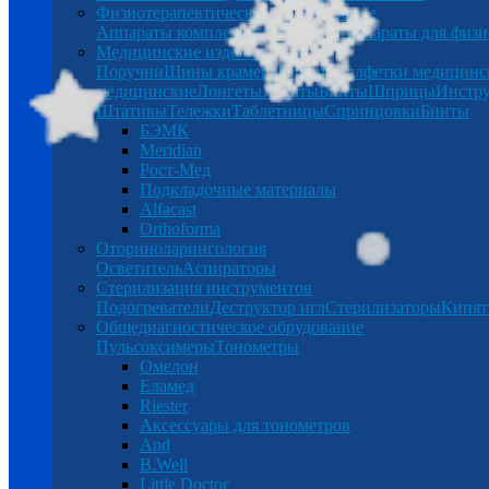
Физиотерапевтическое оборудование
Аппараты комплексной терапии
Аппараты для физи
Медицинские изделия
Поручни
Шины крамера
Беруши
Салфетки медицинс
медицинские
Лонгеты
Халаты
Бинты
Шприцы
Инстр
Штативы
Тележки
Таблетницы
Спринцовки
Бинты
БЭМК
Meridian
Рост-Мед
Подкладочные материалы
Alfacast
Orthoforma
Оториноларингология
Осветитель
Аспираторы
Стерилизация инструментов
Подогреватели
Деструктор игл
Стерилизаторы
Кипят
Общедиагностическое обрудование
Пульсоксимеры
Тонометры
Омелон
Еламед
Riester
Аксессуары для тонометров
And
B.Well
Little Doctor