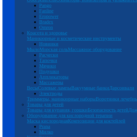
Pango
Fanline
Eropower
Bradex
Omron
Красота и здоровье
Маникюрные и косметические инструменты
Новинки
Мыло
Морская соль
Массажное оборудование
Расчески
Тапочки
Мячики
Подушки
Аппликаторы
Массажеры
Весы
Солевые лампы
Вакуумные банки
Дарсонвали
Электроды
Триммеры, маникюрные наборы
Воротники лечебн
Товары для детей
Товары для купания, горшки
Безопасность детей
Дож
Оборудование для кислородной терапии
Маска кислородная
Композиции для коктейлей
Prana
Милко