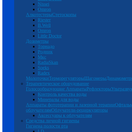
Nissei
Omron
Алкотестеры
Стетоскопы
Riester
B.Well
Omron
Little Doctor
Дозиметры
Торнадо
Родник
Мкс
RadiaSkan
Soeks
Radex
Молоточки
Терморегуляторы
Шагомеры
Динамомет
Терапевтическое оборудование
Голосообразующие Аппараты
Рефлекторы
Ультразву
Контроль качества воды
Минералы для воды
Аппараты фототерапии и лазерной терапии
Офталь
облучателям
Облучатели-рециркуляторы
Аксессуары к облучателям
Средства личной гигиены
Гигиена полости рта
LD