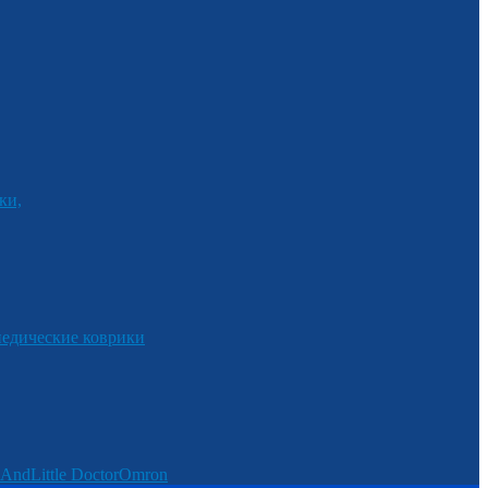
ки,
едические коврики
And
Little Doctor
Omron