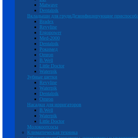
Matwave
Dentalpik
Вкладыши для груди
Дезинфицирующие приспособ
Bradex
Revyline
Ergopower
Med-2000
Dentalpik
Рокимед
Omron
B.Well
Little Doctor
Waterpik
Зубные щетки
Revyline
Waterpik
Dentalpik
Omron
Насадки для ирригаторов
B.Well
Waterpik
Little Doctor
Молокоотсосы
Климатическая техника
Обогреватели
Озонаторы, ионизаторы и увлажнител