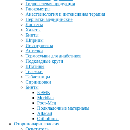
Гидрогелевая продукция
Глюкометры
Анестезиология и интенсивная терапия
Перчатки медицинские
Лонгеты
Халаты
Бинты
Шприцы
Инструменты
Аптечки
Термосумки для диабетиков
Подкладные круги
Штативы
Тележки
Таблетницы
Спринцовки
Бинты
БЭМК
Meridian
Рост-Мед
Подкладочные материалы
Alfacast
Orthoforma
Оториноларингология
Осветитель