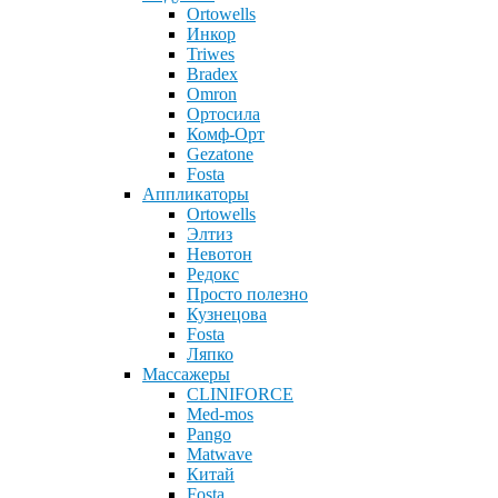
Ortowells
Инкор
Triwes
Bradex
Omron
Ортосила
Комф-Орт
Gezatone
Fosta
Аппликаторы
Ortowells
Элтиз
Невотон
Редокс
Просто полезно
Кузнецова
Fosta
Ляпко
Массажеры
CLINIFORCE
Med-mos
Pango
Matwave
Китай
Fosta