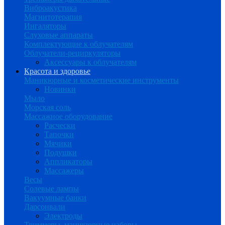
Виброакустика
Магнитотерапия
Ингаляторы
Слуховые аппараты
Комплектующие к облучателям
Облучатели-рециркуляторы
Аксессуары к облучателям
Красота и здоровье
Маникюрные и косметические инструменты
Новинки
Мыло
Морская соль
Массажное оборудование
Расчески
Тапочки
Мячики
Подушки
Аппликаторы
Массажеры
Весы
Солевые лампы
Вакуумные банки
Дарсонвали
Электроды
Триммеры, маникюрные наборы