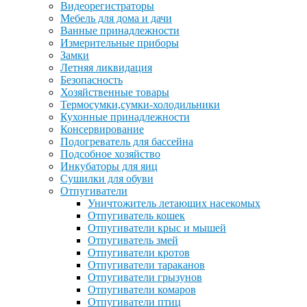
Видеорегистраторы
Мебель для дома и дачи
Ванные принадлежности
Измерительные приборы
Замки
Летняя ликвидация
Безопасность
Хозяйственные товары
Термосумки,сумки-холодильники
Кухонные принадлежности
Консервирование
Подогреватель для бассейна
Подсобное хозяйство
Инкубаторы для яиц
Сушилки для обуви
Отпугиватели
Уничтожитель летающих насекомых
Отпугиватель кошек
Отпугиватели крыс и мышей
Отпугиватель змей
Отпугиватели кротов
Отпугиватели тараканов
Отпугиватели грызунов
Отпугиватели комаров
Отпугиватели птиц