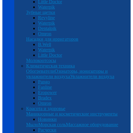
Little Doctor
Waterpik
Зубные щетки
Revyline
Waterpik
Dentalpik
Omron
Насадки для ирригаторов
B.Well
Waterpik
Little Doctor
Молокоотсосы
Климатическая техника
Обогреватели
Озонаторы, ионизаторы и
увлажнители воздуха
Увлажнители воздуха
Pango
Fanline
Eropower
Bradex
Omron
Красота и здоровье
Маникюрные и косметические инструменты
Новинки
Мыло
Морская соль
Массажное оборудование
Расчески