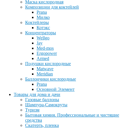
Маска кислородная
Композиции для коктейлей
Prana
Милко
Коктейлеры
Котэкс
Концентраторы
Wellgo
Jay
Med-mos
Ergopower
Armed
Подушки кислородные
Matwave
Meridian
Баллончики кислородные
Prana
Основной Элемент
Товары для дома и дачи
Газовые баллоны
Шампура-Самокруты
Туризм
Бытовая химия. Профессиональные и чистящие
средства
Скатерть, пленка