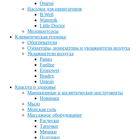
Omron
Насадки для ирригаторов
B.Well
Waterpik
Little Doctor
Молокоотсосы
Климатическая техника
Обогреватели
Озонаторы, ионизаторы и увлажнители воздуха
Увлажнители воздуха
Pango
Fanline
Eropower
Bradex
Omron
Красота и здоровье
Маникюрные и косметические инструменты
Новинки
Мыло
Морская соль
Массажное оборудование
Расчески
Тапочки
Мячики
Подушки