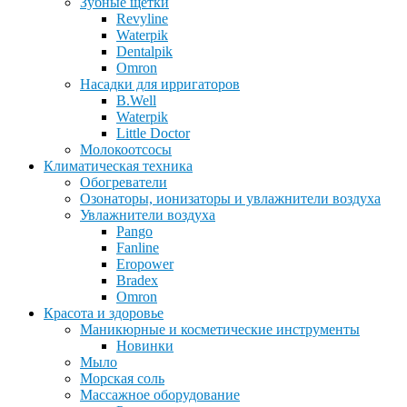
Зубные щетки
Revyline
Waterpik
Dentalpik
Omron
Насадки для ирригаторов
B.Well
Waterpik
Little Doctor
Молокоотсосы
Климатическая техника
Обогреватели
Озонаторы, ионизаторы и увлажнители воздуха
Увлажнители воздуха
Pango
Fanline
Eropower
Bradex
Omron
Красота и здоровье
Маникюрные и косметические инструменты
Новинки
Мыло
Морская соль
Массажное оборудование