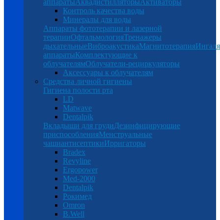
аппараты
Аквадистилляторы
Активаторы
Контроль качества воды
Минералы для воды
Аппараты фототерапии и лазерной
терапии
Офтальмология
Тренажеры
дыхательные
Виброакустика
Магнитотерапия
Ингал
аппараты
Комплектующие к
облучателям
Облучатели-рециркуляторы
Аксессуары к облучателям
Средства личной гигиены
Гигиена полости рта
LD
Matwave
Dentalpik
Вкладыши для груди
Дезинфицирующие
приспособления
Менструальные
чаши
антисептики
Ирригаторы
Bradex
Revyline
Ergopower
Med-2000
Dentalpik
Рокимед
Omron
B.Well