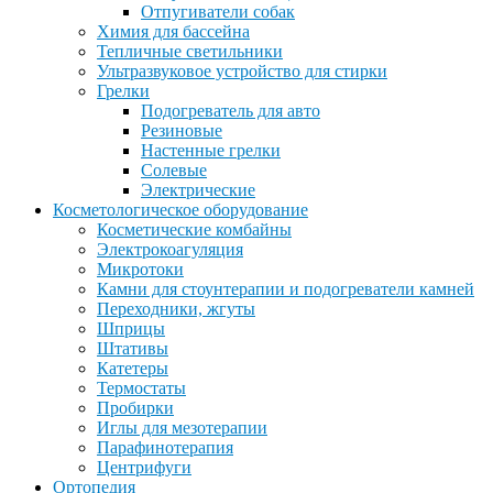
Отпугиватели собак
Химия для бассейна
Тепличные светильники
Ультразвуковое устройство для стирки
Грелки
Подогреватель для авто
Резиновые
Настенные грелки
Солевые
Электрические
Косметологическое оборудование
Косметические комбайны
Электрокоагуляция
Микротоки
Камни для стоунтерапии и подогреватели камней
Переходники, жгуты
Шприцы
Штативы
Катетеры
Термостаты
Пробирки
Иглы для мезотерапии
Парафинотерапия
Центрифуги
Ортопедия