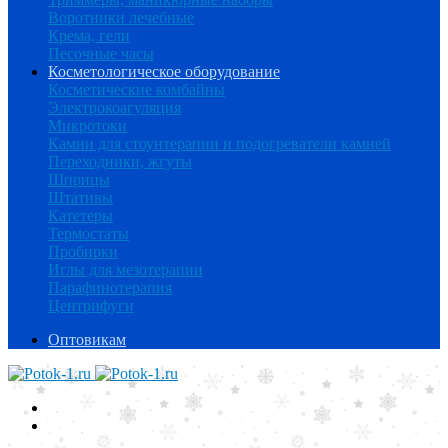
Воротники лечебные
Крема, гели
Песочные часы
Косметологическое оборудование
Косметические комбайны
Электрокоагуляция
Микротоки
Камни для стоунтерапии и подогреватели камней
Переходники, жгуты
Шприцы
Штативы
Катетеры
Термостаты
Пробирки
Иглы для мезотерапии
Парафинотерапия
Центрифуги
Оптовикам