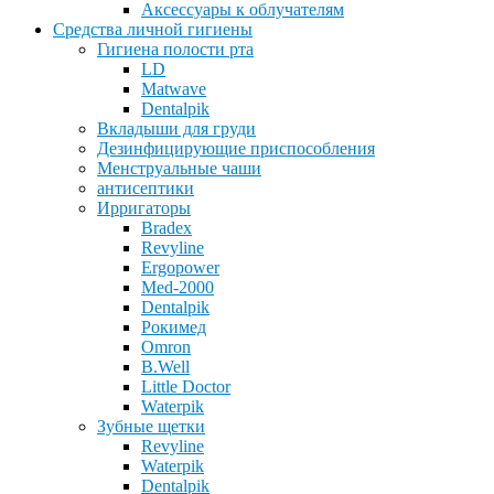
Аксессуары к облучателям
Средства личной гигиены
Гигиена полости рта
LD
Matwave
Dentalpik
Вкладыши для груди
Дезинфицирующие приспособления
Менструальные чаши
антисептики
Ирригаторы
Bradex
Revyline
Ergopower
Med-2000
Dentalpik
Рокимед
Omron
B.Well
Little Doctor
Waterpik
Зубные щетки
Revyline
Waterpik
Dentalpik