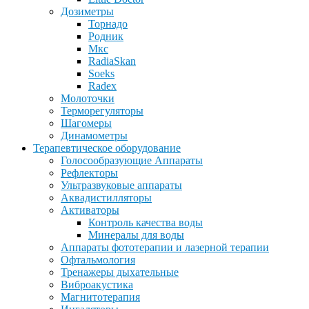
Дозиметры
Торнадо
Родник
Мкс
RadiaSkan
Soeks
Radex
Молоточки
Терморегуляторы
Шагомеры
Динамометры
Терапевтическое оборудование
Голосообразующие Аппараты
Рефлекторы
Ультразвуковые аппараты
Аквадистилляторы
Активаторы
Контроль качества воды
Минералы для воды
Аппараты фототерапии и лазерной терапии
Офтальмология
Тренажеры дыхательные
Виброакустика
Магнитотерапия