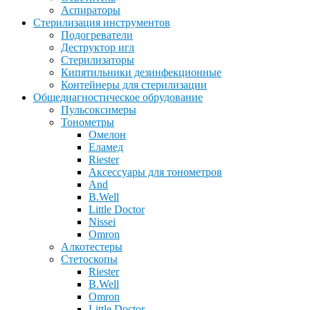
Аспираторы
Стерилизация инструментов
Подогреватели
Деструктор игл
Стерилизаторы
Кипятильники дезинфекционные
Контейнеры для стерилизации
Общедиагностическое обрудование
Пульсоксимеры
Тонометры
Омелон
Еламед
Riester
Аксессуары для тонометров
And
B.Well
Little Doctor
Nissei
Omron
Алкотестеры
Стетоскопы
Riester
B.Well
Omron
Little Doctor