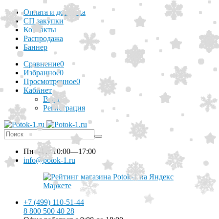
Оплата и доставка
СП закупки
Контакты
Распродажа
Баннер
Сравнение
0
Избранное
0
Просмотренное
0
Кабинет
Вход
Регистрация
Пн—Пт
10:00—17:00
info@potok-1.ru
+7 (499) 110-51-44
8 800 500 40 28