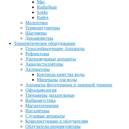
Мкс
RadiaSkan
Soeks
Radex
Молоточки
Терморегуляторы
Шагомеры
Динамометры
Терапевтическое оборудование
Голосообразующие Аппараты
Рефлекторы
Ультразвуковые аппараты
Аквадистилляторы
Активаторы
Контроль качества воды
Минералы для воды
Аппараты фототерапии и лазерной терапии
Офтальмология
Тренажеры дыхательные
Виброакустика
Магнитотерапия
Ингаляторы
Слуховые аппараты
Комплектующие к облучателям
Облучатели-рециркуляторы