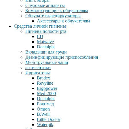
Ингаляторы
Слуховые аппараты
Комплектующие к облучателям
Облучатели-рециркуляторы
Аксессуары к облучателям
Средства личной гигиены
Гигиена полости рта
LD
Matwave
Dentalpik
Вкладыши для груди
Дезинфицирующие приспособления
Менструальные чаши
антисептики
Ирригаторы
Bradex
Revyline
Ergopower
Med-2000
Dentalpik
Рокимед
Omron
B.Well
Little Doctor
Waterpik