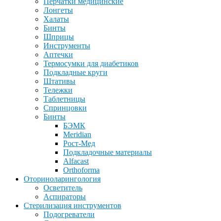
Перчатки медицинские
Лонгеты
Халаты
Бинты
Шприцы
Инструменты
Аптечки
Термосумки для диабетиков
Подкладные круги
Штативы
Тележки
Таблетницы
Спринцовки
Бинты
БЭМК
Meridian
Рост-Мед
Подкладочные материалы
Alfacast
Orthoforma
Оториноларингология
Осветитель
Аспираторы
Стерилизация инструментов
Подогреватели