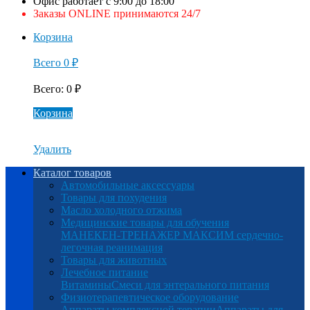
Офис работает с 9:00 до 18:00
Заказы ONLINE принимаются 24/7
Корзина
Всего
0
₽
Всего
:
0
₽
Корзина
Удалить
Каталог товаров
Автомобильные аксессуары
Товары для похудения
Масло холодного отжима
Медицинские товары для обучения
МАНЕКЕН-ТРЕНАЖЕР МАКСИМ сердечно-
легочная реанимация
Товары для животных
Лечебное питание
Витамины
Смеси для энтерального питания
Физиотерапевтическое оборудование
Аппараты комплексной терапии
Аппараты для