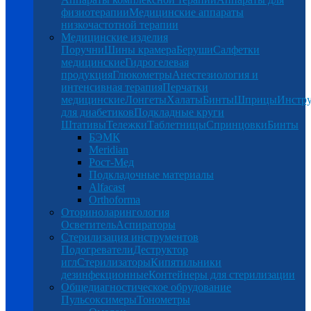
физиотерапии
Медицинские аппараты
низкочастотной терапии
Медицинские изделия
Поручни
Шины крамера
Беруши
Салфетки
медицинские
Гидрогелевая
продукция
Глюкометры
Анестезиология и
интенсивная терапия
Перчатки
медицинские
Лонгеты
Халаты
Бинты
Шприцы
Инстр
для диабетиков
Подкладные круги
Штативы
Тележки
Таблетницы
Спринцовки
Бинты
БЭМК
Meridian
Рост-Мед
Подкладочные материалы
Alfacast
Orthoforma
Оториноларингология
Осветитель
Аспираторы
Стерилизация инструментов
Подогреватели
Деструктор
игл
Стерилизаторы
Кипятильники
дезинфекционные
Контейнеры для стерилизации
Общедиагностическое обрудование
Пульсоксимеры
Тонометры