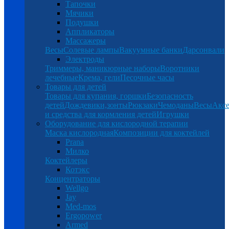
Тапочки
Мячики
Подушки
Аппликаторы
Массажеры
Весы
Солевые лампы
Вакуумные банки
Дарсонвали
Электроды
Триммеры, маникюрные наборы
Воротники
лечебные
Крема, гели
Песочные часы
Товары для детей
Товары для купания, горшки
Безопасность
детей
Дождевики,зонты
Рюкзаки
Чемоданы
Весы
Аксе
и средства для кормления детей
Игрушки
Оборудование для кислородной терапии
Маска кислородная
Композиции для коктейлей
Prana
Милко
Коктейлеры
Котэкс
Концентраторы
Wellgo
Jay
Med-mos
Ergopower
Armed