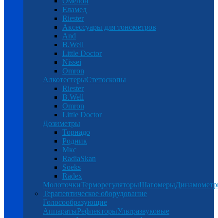
Омелон
Еламед
Riester
Аксессуары для тонометров
And
B.Well
Little Doctor
Nissei
Omron
Алкотестеры
Стетоскопы
Riester
B.Well
Omron
Little Doctor
Дозиметры
Торнадо
Родник
Мкс
RadiaSkan
Soeks
Radex
Молоточки
Терморегуляторы
Шагомеры
Динамомет
Терапевтическое оборудование
Голосообразующие
Аппараты
Рефлекторы
Ультразвуковые