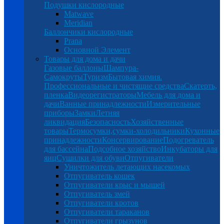
Подушки кислородные
Matwave
Meridian
Баллончики кислородные
Prana
Основной Элемент
Товары для дома и дачи
Газовые баллоны
Шампура-
Самокруты
Туризм
Бытовая химия.
Профессиональные и чистящие средства
Скатерть,
пленка
Видеорегистраторы
Мебель для дома и
дачи
Ванные принадлежности
Измерительные
приборы
Замки
Летняя
ликвидация
Безопасность
Хозяйственные
товары
Термосумки,сумки-холодильники
Кухонные
принадлежности
Консервирование
Подогреватель
для бассейна
Подсобное хозяйство
Инкубаторы для
яиц
Сушилки для обуви
Отпугиватели
Уничтожитель летающих насекомых
Отпугиватель кошек
Отпугиватели крыс и мышей
Отпугиватель змей
Отпугиватели кротов
Отпугиватели тараканов
Отпугиватели грызунов