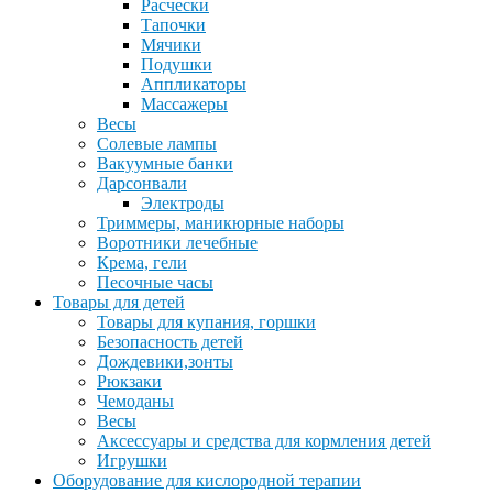
Расчески
Тапочки
Мячики
Подушки
Аппликаторы
Массажеры
Весы
Солевые лампы
Вакуумные банки
Дарсонвали
Электроды
Триммеры, маникюрные наборы
Воротники лечебные
Крема, гели
Песочные часы
Товары для детей
Товары для купания, горшки
Безопасность детей
Дождевики,зонты
Рюкзаки
Чемоданы
Весы
Аксессуары и средства для кормления детей
Игрушки
Оборудование для кислородной терапии