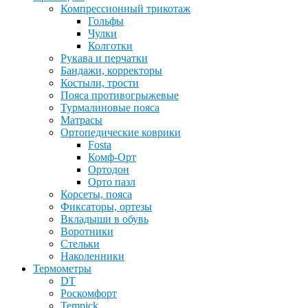
Компрессионный трикотаж
Гольфы
Чулки
Колготки
Рукава и перчатки
Бандажи, корректоры
Костыли, трости
Пояса противогрыжевые
Турмалиновые пояса
Матрасы
Ортопедические коврики
Fosta
Комф-Орт
Ортодон
Орто пазл
Корсеты, пояса
Фиксаторы, ортезы
Вкладыши в обувь
Воротники
Стельки
Наколенники
Термометры
DT
Роскомфорт
Tempick