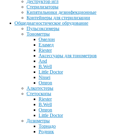
Деструктор игл
Стерилизаторы
Кипятильники дезинфекционные
Контейнеры для стерилизации
Общедиагностическое обрудование
Пульсоксимеры
Тонометры
Омелон
Еламед
Riester
Аксессуары для тонометров
And
B.Well
Little Doctor
Nissei
Omron
Алкотестеры
Стетоскопы
Riester
B.Well
Omron
Little Doctor
Дозиметры
Торнадо
Родник