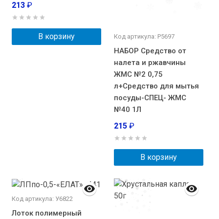
213
₽
В корзину
Код артикула: Р5697
НАБОР Средство от
налета и ржавчины
ЖМС №2 0,75
л+Средство для мытья
посуды-СПЕЦ- ЖМС
№40 1Л
215
₽
В корзину
Код артикула: У6822
Лоток полимерный