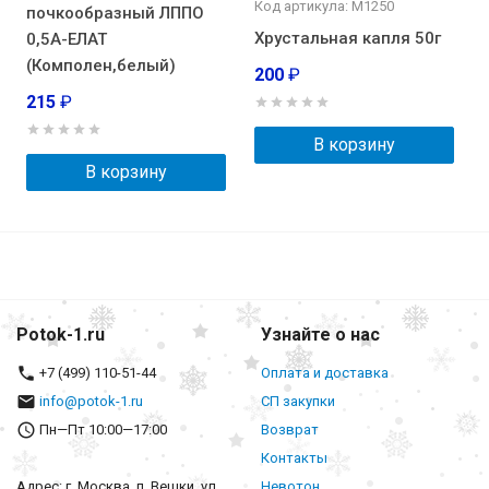
Код артикула: М1250
почкообразный ЛППО
Хрустальная капля 50г
0,5А-ЕЛАТ
(Комполен,белый)
200
₽
215
₽
В корзину
В корзину
Potok-1.ru
Узнайте о нас
+7 (499) 110-51-44
Оплата и доставка
info@potok-1.ru
СП закупки
Пн—Пт 10:00—17:00
Возврат
Контакты
Адрес: г. Москва, п. Вешки, ул.
Невотон