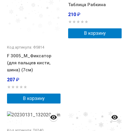
Таблица Рабкина
210
₽
В корзину
Код артикула: Ф5814
F 3005_M_Фиксатор
(для пальцев кисти,
шина) (7см)
207
₽
В корзину
Код артикула: Т6240