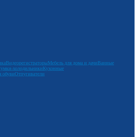
нка
Видеорегистраторы
Мебель для дома и дачи
Ванные
сумки-холодильники
Кухонные
 обуви
Отпугиватели