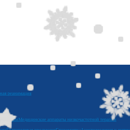
я реанимация
отерапии
Медицинские аппараты низкочастотной терапии
кие
Гидрогелевая продукция
Глюкометры
Анестезиология и интен