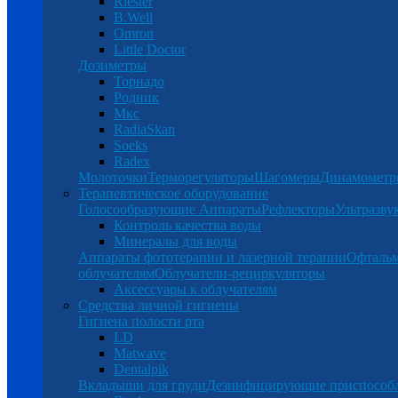
Riester
B.Well
Omron
Little Doctor
Дозиметры
Торнадо
Родник
Мкс
RadiaSkan
Soeks
Radex
Молоточки
Терморегуляторы
Шагомеры
Динамомет
Терапевтическое оборудование
Голосообразующие Аппараты
Рефлекторы
Ультразву
Контроль качества воды
Минералы для воды
Аппараты фототерапии и лазерной терапии
Офталь
облучателям
Облучатели-рециркуляторы
Аксессуары к облучателям
Средства личной гигиены
Гигиена полости рта
LD
Matwave
Dentalpik
Вкладыши для груди
Дезинфицирующие приспособ