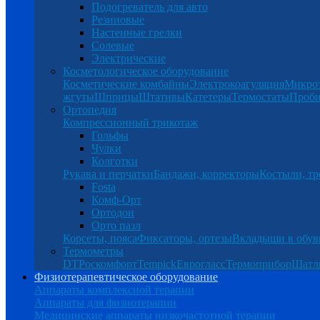
Подогреватель для авто
Резиновые
Настенные грелки
Солевые
Электрические
Косметологическое оборудование
Косметические комбайны
Электрокоагуляция
Микро
жгуты
Шприцы
Штативы
Катетеры
Термостаты
Проб
Ортопедия
Компрессионный трикотаж
Гольфы
Чулки
Колготки
Рукава и перчатки
Бандажи, корректоры
Костыли, тр
Fosta
Комф-Орт
Ортодон
Орто пазл
Корсеты, пояса
Фиксаторы, ортезы
Вкладыши в обув
Термометры
DT
Роскомфорт
Tempick
Еврогласс
Термоприбор
Шатл
Физиотерапевтическое оборудование
Аппараты комплексной терапии
Аппараты для физиотерапии
Медицинские аппараты низкочастотной терапии