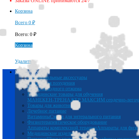
Заказы ONLINE принимаются 24/7
Корзина
Всего
0
₽
Всего
:
0
₽
Корзина
Удалить
Каталог товаров
Автомобильные аксессуары
Товары для похудения
Масло холодного отжима
Медицинские товары для обучения
МАНЕКЕН-ТРЕНАЖЕР МАКСИМ сердечно-легочна
Товары для животных
Лечебное питание
Витамины
Смеси для энтерального питания
Физиотерапевтическое оборудование
Аппараты комплексной терапии
Аппараты для физи
Медицинские изделия
Поручни
Шины крамера
Беруши
Салфетки медицинс