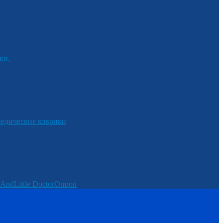
ки,
едические коврики
And
Little Doctor
Omron