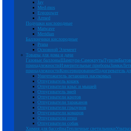
Jay
Med-mos
Ergopower
Armed
Подушки кислородные
Matwave
Meridian
Баллончики кислородные
Prana
Основной Элемент
Товары для дома и дачи
Газовые баллоны
Шампура-Самокруты
Туризм
Бытов
принадлежности
Измерительные приборы
Замки
Лет
принадлежности
Консервирование
Подогреватель дл
Уничтожитель летающих насекомых
Отпугиватель кошек
Отпугиватели крыс и мышей
Отпугиватель змей
Отпугиватели кротов
Отпугиватели тараканов
Отпугиватели грызунов
Отпугиватели комаров
Отпугиватели птиц
Отпугиватели собак
Химия для бассейна
Тепличные светильники
Ультраз