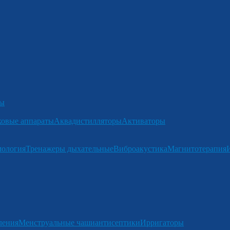
ры
ковые аппараты
Аквадистилляторы
Активаторы
мология
Тренажеры дыхательные
Виброакустика
Магнитотерапия
ления
Менструальные чаши
антисептики
Ирригаторы