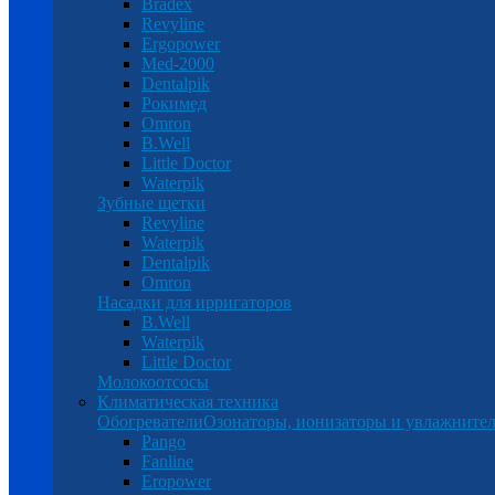
Bradex
Revyline
Ergopower
Med-2000
Dentalpik
Рокимед
Omron
B.Well
Little Doctor
Waterpik
Зубные щетки
Revyline
Waterpik
Dentalpik
Omron
Насадки для ирригаторов
B.Well
Waterpik
Little Doctor
Молокоотсосы
Климатическая техника
Обогреватели
Озонаторы, ионизаторы и увлажнител
Pango
Fanline
Eropower