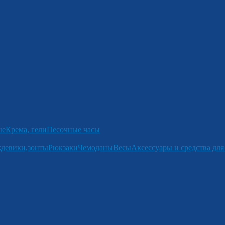
ые
Крема, гели
Песочные часы
девики,зонты
Рюкзаки
Чемоданы
Весы
Аксессуары и средства для