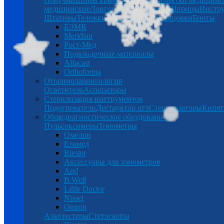
медицинские
Лонгеты
Халаты
Бинты
Шприцы
Инстр
Штативы
Тележки
Таблетницы
Спринцовки
Бинты
БЭМК
Meridian
Рост-Мед
Подкладочные материалы
Alfacast
Orthoforma
Оториноларингология
Осветитель
Аспираторы
Стерилизация инструментов
Подогреватели
Деструктор игл
Стерилизаторы
Кипят
Общедиагностическое обрудование
Пульсоксимеры
Тонометры
Омелон
Еламед
Riester
Аксессуары для тонометров
And
B.Well
Little Doctor
Nissei
Omron
Алкотестеры
Стетоскопы