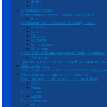
Bradex
Omron
Красота и здоровье
Маникюрные и косметические инструменты
Новинки
Мыло
Морская соль
Массажное оборудование
Расчески
Тапочки
Мячики
Подушки
Аппликаторы
Массажеры
Весы
Солевые лампы
Вакуумные банки
Дарсонвали
Электроды
Триммеры, маникюрные наборы
Воротники лечебн
Товары для детей
Товары для купания, горшки
Безопасность детей
Дож
Оборудование для кислородной терапии
Маска кислородная
Композиции для коктейлей
Prana
Милко
Коктейлеры
Котэкс
Концентраторы
Wellgo