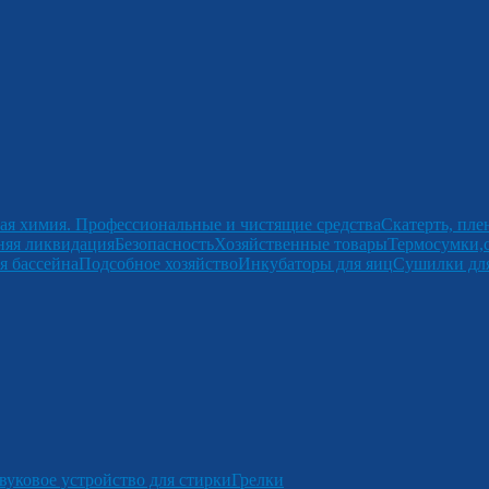
ая химия. Профессиональные и чистящие средства
Скатерть, пле
няя ликвидация
Безопасность
Хозяйственные товары
Термосумки,
я бассейна
Подсобное хозяйство
Инкубаторы для яиц
Сушилки для
вуковое устройство для стирки
Грелки