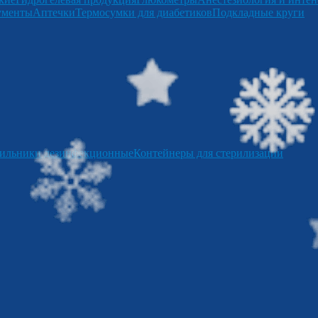
ументы
Аптечки
Термосумки для диабетиков
Подкладные круги
ильники дезинфекционные
Контейнеры для стерилизации