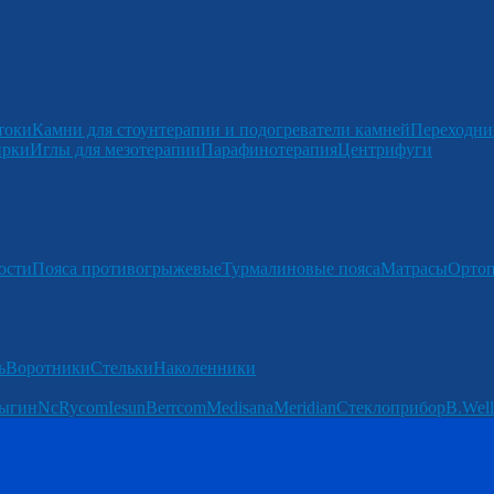
токи
Камни для стоунтерапии и подогреватели камней
Переходни
ирки
Иглы для мезотерапии
Парафинотерапия
Центрифуги
ости
Пояса противогрыжевые
Турмалиновые пояса
Матрасы
Ортоп
ь
Воротники
Стельки
Наколенники
ыгин
Nc
Rycom
Iesun
Berrcom
Medisana
Meridian
Стеклоприбор
B.Well