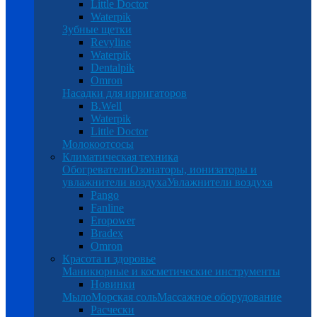
Little Doctor
Waterpik
Зубные щетки
Revyline
Waterpik
Dentalpik
Omron
Насадки для ирригаторов
B.Well
Waterpik
Little Doctor
Молокоотсосы
Климатическая техника
Обогреватели
Озонаторы, ионизаторы и
увлажнители воздуха
Увлажнители воздуха
Pango
Fanline
Eropower
Bradex
Omron
Красота и здоровье
Маникюрные и косметические инструменты
Новинки
Мыло
Морская соль
Массажное оборудование
Расчески