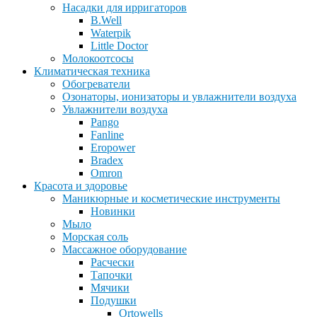
Насадки для ирригаторов
B.Well
Waterpik
Little Doctor
Молокоотсосы
Климатическая техника
Обогреватели
Озонаторы, ионизаторы и увлажнители воздуха
Увлажнители воздуха
Pango
Fanline
Eropower
Bradex
Omron
Красота и здоровье
Маникюрные и косметические инструменты
Новинки
Мыло
Морская соль
Массажное оборудование
Расчески
Тапочки
Мячики
Подушки
Ortowells