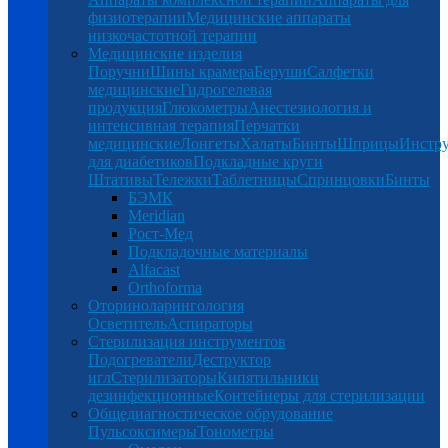
физиотерапии
Медицинские аппараты
низкочастотной терапии
Медицинские изделия
Поручни
Шины крамера
Беруши
Салфетки
медицинские
Гидрогелевая
продукция
Глюкометры
Анестезиология и
интенсивная терапия
Перчатки
медицинские
Лонгеты
Халаты
Бинты
Шприцы
Инстр
для диабетиков
Подкладные круги
Штативы
Тележки
Таблетницы
Спринцовки
Бинты
БЭМК
Meridian
Рост-Мед
Подкладочные материалы
Alfacast
Orthoforma
Оториноларингология
Осветитель
Аспираторы
Стерилизация инструментов
Подогреватели
Деструктор
игл
Стерилизаторы
Кипятильники
дезинфекционные
Контейнеры для стерилизации
Общедиагностическое обрудование
Пульсоксимеры
Тонометры