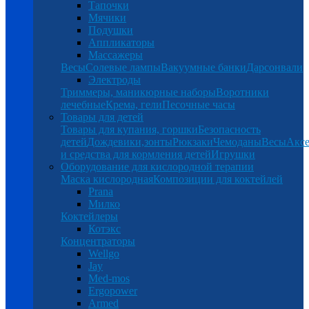
Тапочки
Мячики
Подушки
Аппликаторы
Массажеры
Весы
Солевые лампы
Вакуумные банки
Дарсонвали
Электроды
Триммеры, маникюрные наборы
Воротники
лечебные
Крема, гели
Песочные часы
Товары для детей
Товары для купания, горшки
Безопасность
детей
Дождевики,зонты
Рюкзаки
Чемоданы
Весы
Аксе
и средства для кормления детей
Игрушки
Оборудование для кислородной терапии
Маска кислородная
Композиции для коктейлей
Prana
Милко
Коктейлеры
Котэкс
Концентраторы
Wellgo
Jay
Med-mos
Ergopower
Armed