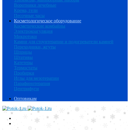
Воротники лечебные
Крема, гели
Песочные часы
Косметологическое оборудование
Косметические комбайны
Электрокоагуляция
Микротоки
Камни для стоунтерапии и подогреватели камней
Переходники, жгуты
Шприцы
Штативы
Катетеры
Термостаты
Пробирки
Иглы для мезотерапии
Парафинотерапия
Центрифуги
Оптовикам