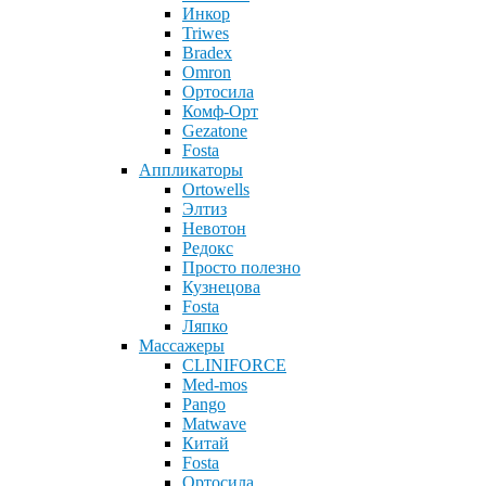
Инкор
Triwes
Bradex
Omron
Ортосила
Комф-Орт
Gezatone
Fosta
Аппликаторы
Ortowells
Элтиз
Невотон
Редокс
Просто полезно
Кузнецова
Fosta
Ляпко
Массажеры
CLINIFORCE
Med-mos
Pango
Matwave
Китай
Fosta
Ортосила