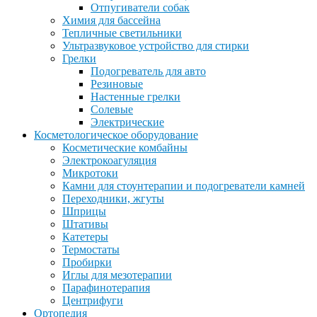
Отпугиватели собак
Химия для бассейна
Тепличные светильники
Ультразвуковое устройство для стирки
Грелки
Подогреватель для авто
Резиновые
Настенные грелки
Солевые
Электрические
Косметологическое оборудование
Косметические комбайны
Электрокоагуляция
Микротоки
Камни для стоунтерапии и подогреватели камней
Переходники, жгуты
Шприцы
Штативы
Катетеры
Термостаты
Пробирки
Иглы для мезотерапии
Парафинотерапия
Центрифуги
Ортопедия