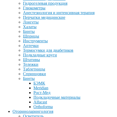
Гидрогелевая продукция
Глюкометры
Анестезиология и интенсивная терапия
Перчатки медицинские
Лонгеты
Халаты
Бинты
Шприцы
Инструменты
Аптечки
Термосумки для диабетиков
Подкладные круги
Штативы
Тележки
Таблетницы
Спринцовки
Бинты
БЭМК
Meridian
Рост-Мед
Подкладочные материалы
Alfacast
Orthoforma
Оториноларингология
Осветитель