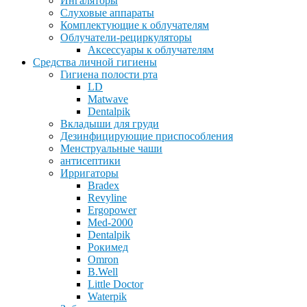
Ингаляторы
Слуховые аппараты
Комплектующие к облучателям
Облучатели-рециркуляторы
Аксессуары к облучателям
Средства личной гигиены
Гигиена полости рта
LD
Matwave
Dentalpik
Вкладыши для груди
Дезинфицирующие приспособления
Менструальные чаши
антисептики
Ирригаторы
Bradex
Revyline
Ergopower
Med-2000
Dentalpik
Рокимед
Omron
B.Well
Little Doctor
Waterpik