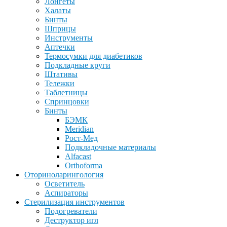
Лонгеты
Халаты
Бинты
Шприцы
Инструменты
Аптечки
Термосумки для диабетиков
Подкладные круги
Штативы
Тележки
Таблетницы
Спринцовки
Бинты
БЭМК
Meridian
Рост-Мед
Подкладочные материалы
Alfacast
Orthoforma
Оториноларингология
Осветитель
Аспираторы
Стерилизация инструментов
Подогреватели
Деструктор игл