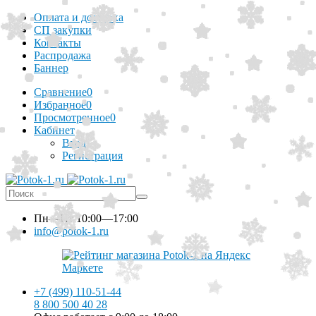
Оплата и доставка
СП закупки
Контакты
Распродажа
Баннер
Сравнение
0
Избранное
0
Просмотренное
0
Кабинет
Вход
Регистрация
Пн—Пт
10:00—17:00
info@potok-1.ru
+7 (499) 110-51-44
8 800 500 40 28