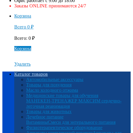
Офис работает с 9:00 до 18:00
Заказы ONLINE принимаются 24/7
Корзина
Всего
0
₽
Всего
:
0
₽
Корзина
Удалить
Каталог товаров
Автомобильные аксессуары
Товары для похудения
Масло холодного отжима
Медицинские товары для обучения
МАНЕКЕН-ТРЕНАЖЕР МАКСИМ сердечно-
легочная реанимация
Товары для животных
Лечебное питание
Витамины
Смеси для энтерального питания
Физиотерапевтическое оборудование
Аппараты комплексной терапии
Аппараты для