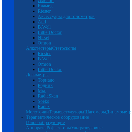
Омелон
Еламед
Riester
Аксессуары для тонометров
And
B.Well
Little Doctor
Nissei
Omron
Алкотестеры
Стетоскопы
Riester
B.Well
Omron
Little Doctor
Дозиметры
Торнадо
Родник
Мкс
RadiaSkan
Soeks
Radex
Молоточки
Терморегуляторы
Шагомеры
Динамомет
Терапевтическое оборудование
Голосообразующие
Аппараты
Рефлекторы
Ультразвуковые