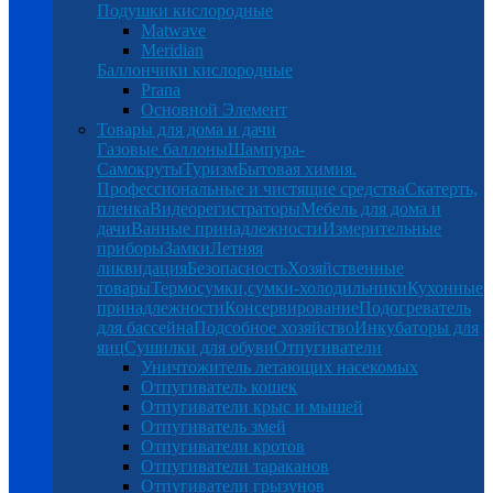
Подушки кислородные
Matwave
Meridian
Баллончики кислородные
Prana
Основной Элемент
Товары для дома и дачи
Газовые баллоны
Шампура-
Самокруты
Туризм
Бытовая химия.
Профессиональные и чистящие средства
Скатерть,
пленка
Видеорегистраторы
Мебель для дома и
дачи
Ванные принадлежности
Измерительные
приборы
Замки
Летняя
ликвидация
Безопасность
Хозяйственные
товары
Термосумки,сумки-холодильники
Кухонные
принадлежности
Консервирование
Подогреватель
для бассейна
Подсобное хозяйство
Инкубаторы для
яиц
Сушилки для обуви
Отпугиватели
Уничтожитель летающих насекомых
Отпугиватель кошек
Отпугиватели крыс и мышей
Отпугиватель змей
Отпугиватели кротов
Отпугиватели тараканов
Отпугиватели грызунов