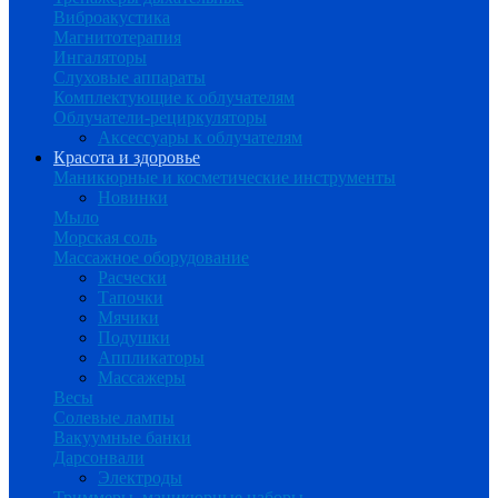
Виброакустика
Магнитотерапия
Ингаляторы
Слуховые аппараты
Комплектующие к облучателям
Облучатели-рециркуляторы
Аксессуары к облучателям
Красота и здоровье
Маникюрные и косметические инструменты
Новинки
Мыло
Морская соль
Массажное оборудование
Расчески
Тапочки
Мячики
Подушки
Аппликаторы
Массажеры
Весы
Солевые лампы
Вакуумные банки
Дарсонвали
Электроды
Триммеры, маникюрные наборы