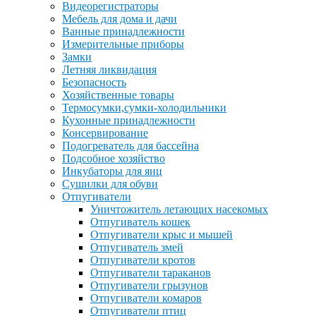
Видеорегистраторы
Мебель для дома и дачи
Ванные принадлежности
Измерительные приборы
Замки
Летняя ликвидация
Безопасность
Хозяйственные товары
Термосумки,сумки-холодильники
Кухонные принадлежности
Консервирование
Подогреватель для бассейна
Подсобное хозяйство
Инкубаторы для яиц
Сушилки для обуви
Отпугиватели
Уничтожитель летающих насекомых
Отпугиватель кошек
Отпугиватели крыс и мышей
Отпугиватель змей
Отпугиватели кротов
Отпугиватели тараканов
Отпугиватели грызунов
Отпугиватели комаров
Отпугиватели птиц