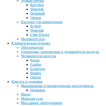
Зубные щетки
Revyline
Waterpik
Dentalpik
Omron
Насадки для ирригаторов
B.Well
Waterpik
Little Doctor
Молокоотсосы
Климатическая техника
Обогреватели
Озонаторы, ионизаторы и увлажнители воздуха
Увлажнители воздуха
Pango
Fanline
Eropower
Bradex
Omron
Красота и здоровье
Маникюрные и косметические инструменты
Новинки
Мыло
Морская соль
Массажное оборудование