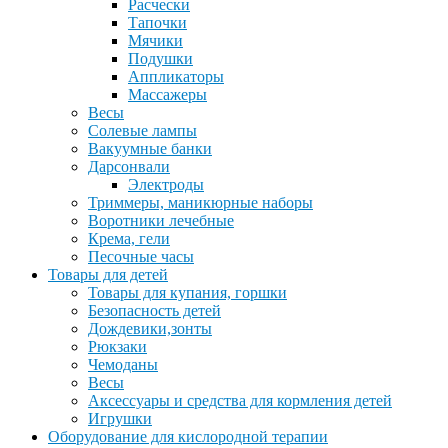
Расчески
Тапочки
Мячики
Подушки
Аппликаторы
Массажеры
Весы
Солевые лампы
Вакуумные банки
Дарсонвали
Электроды
Триммеры, маникюрные наборы
Воротники лечебные
Крема, гели
Песочные часы
Товары для детей
Товары для купания, горшки
Безопасность детей
Дождевики,зонты
Рюкзаки
Чемоданы
Весы
Аксессуары и средства для кормления детей
Игрушки
Оборудование для кислородной терапии