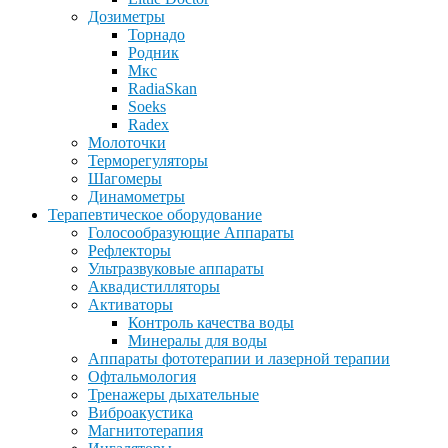
Дозиметры
Торнадо
Родник
Мкс
RadiaSkan
Soeks
Radex
Молоточки
Терморегуляторы
Шагомеры
Динамометры
Терапевтическое оборудование
Голосообразующие Аппараты
Рефлекторы
Ультразвуковые аппараты
Аквадистилляторы
Активаторы
Контроль качества воды
Минералы для воды
Аппараты фототерапии и лазерной терапии
Офтальмология
Тренажеры дыхательные
Виброакустика
Магнитотерапия