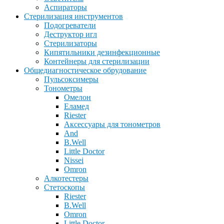
Аспираторы
Стерилизация инструментов
Подогреватели
Деструктор игл
Стерилизаторы
Кипятильники дезинфекционные
Контейнеры для стерилизации
Общедиагностическое обрудование
Пульсоксимеры
Тонометры
Омелон
Еламед
Riester
Аксессуары для тонометров
And
B.Well
Little Doctor
Nissei
Omron
Алкотестеры
Стетоскопы
Riester
B.Well
Omron
Little Doctor