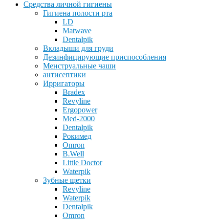
Средства личной гигиены
Гигиена полости рта
LD
Matwave
Dentalpik
Вкладыши для груди
Дезинфицирующие приспособления
Менструальные чаши
антисептики
Ирригаторы
Bradex
Revyline
Ergopower
Med-2000
Dentalpik
Рокимед
Omron
B.Well
Little Doctor
Waterpik
Зубные щетки
Revyline
Waterpik
Dentalpik
Omron