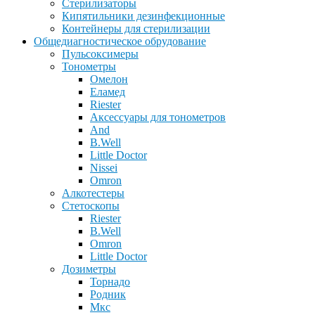
Стерилизаторы
Кипятильники дезинфекционные
Контейнеры для стерилизации
Общедиагностическое обрудование
Пульсоксимеры
Тонометры
Омелон
Еламед
Riester
Аксессуары для тонометров
And
B.Well
Little Doctor
Nissei
Omron
Алкотестеры
Стетоскопы
Riester
B.Well
Omron
Little Doctor
Дозиметры
Торнадо
Родник
Мкс