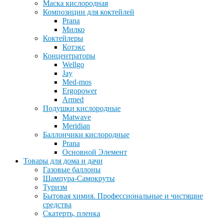
Маска кислородная
Композиции для коктейлей
Prana
Милко
Коктейлеры
Котэкс
Концентраторы
Wellgo
Jay
Med-mos
Ergopower
Armed
Подушки кислородные
Matwave
Meridian
Баллончики кислородные
Prana
Основной Элемент
Товары для дома и дачи
Газовые баллоны
Шампура-Самокруты
Туризм
Бытовая химия. Профессиональные и чистящие
средства
Скатерть, пленка