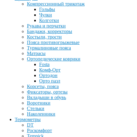
Компрессионный трикотаж
Гольфы
Чулки
Колготки
Рукава и перчатки
Бандажи, корректоры
Костыли, трости
Пояса противогрыжевые
Турмалиновые пояса
Матрасы
Ортопедические коврики
Fosta
Комф-Орт
Ортодон
Орто пазл
Корсеты, пояса
Фиксаторы, ортезы
Вкладыши в обувь
Воротники
Стельки
Наколенники
Термометры
DT
Роскомфорт
Tempick