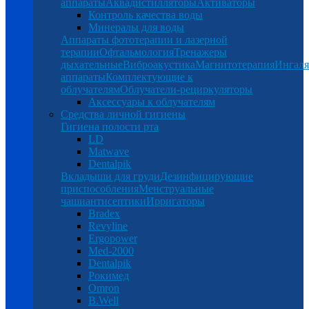
аппараты
Аквадистилляторы
Активаторы
Контроль качества воды
Минералы для воды
Аппараты фототерапии и лазерной
терапии
Офтальмология
Тренажеры
дыхательные
Виброакустика
Магнитотерапия
Ингал
аппараты
Комплектующие к
облучателям
Облучатели-рециркуляторы
Аксессуары к облучателям
Средства личной гигиены
Гигиена полости рта
LD
Matwave
Dentalpik
Вкладыши для груди
Дезинфицирующие
приспособления
Менструальные
чаши
антисептики
Ирригаторы
Bradex
Revyline
Ergopower
Med-2000
Dentalpik
Рокимед
Omron
B.Well