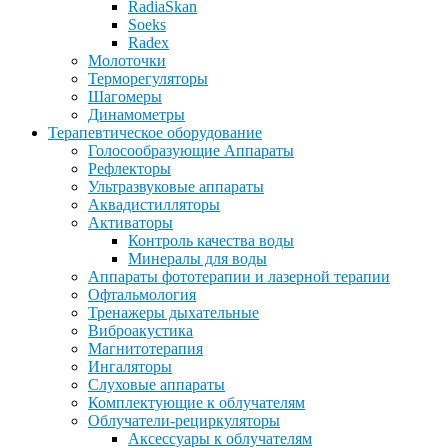
RadiaSkan
Soeks
Radex
Молоточки
Терморегуляторы
Шагомеры
Динамометры
Терапевтическое оборудование
Голосообразующие Аппараты
Рефлекторы
Ультразвуковые аппараты
Аквадистилляторы
Активаторы
Контроль качества воды
Минералы для воды
Аппараты фототерапии и лазерной терапии
Офтальмология
Тренажеры дыхательные
Виброакустика
Магнитотерапия
Ингаляторы
Слуховые аппараты
Комплектующие к облучателям
Облучатели-рециркуляторы
Аксессуары к облучателям