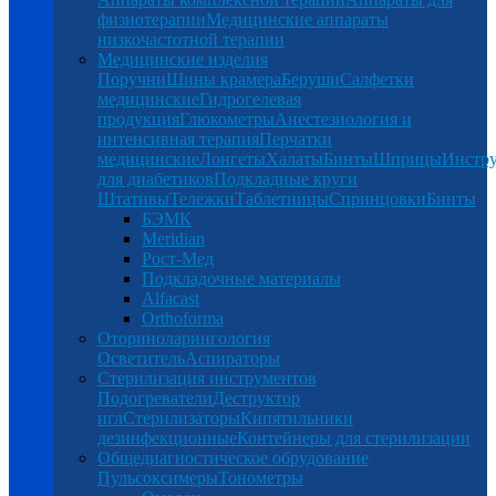
физиотерапии
Медицинские аппараты
низкочастотной терапии
Медицинские изделия
Поручни
Шины крамера
Беруши
Салфетки
медицинские
Гидрогелевая
продукция
Глюкометры
Анестезиология и
интенсивная терапия
Перчатки
медицинские
Лонгеты
Халаты
Бинты
Шприцы
Инстр
для диабетиков
Подкладные круги
Штативы
Тележки
Таблетницы
Спринцовки
Бинты
БЭМК
Meridian
Рост-Мед
Подкладочные материалы
Alfacast
Orthoforma
Оториноларингология
Осветитель
Аспираторы
Стерилизация инструментов
Подогреватели
Деструктор
игл
Стерилизаторы
Кипятильники
дезинфекционные
Контейнеры для стерилизации
Общедиагностическое обрудование
Пульсоксимеры
Тонометры