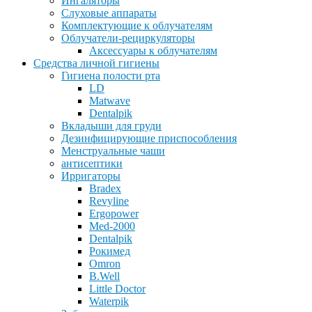
Ингаляторы
Слуховые аппараты
Комплектующие к облучателям
Облучатели-рециркуляторы
Аксессуары к облучателям
Средства личной гигиены
Гигиена полости рта
LD
Matwave
Dentalpik
Вкладыши для груди
Дезинфицирующие приспособления
Менструальные чаши
антисептики
Ирригаторы
Bradex
Revyline
Ergopower
Med-2000
Dentalpik
Рокимед
Omron
B.Well
Little Doctor
Waterpik