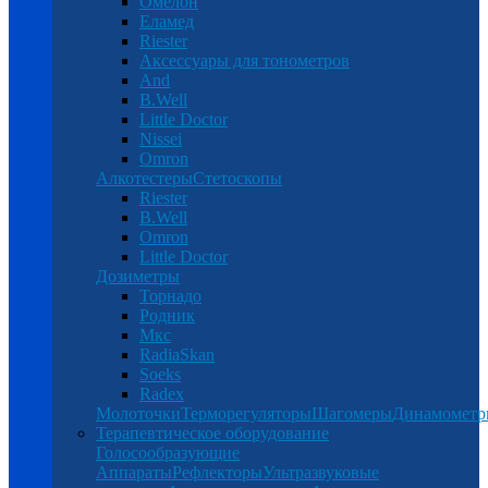
Омелон
Еламед
Riester
Аксессуары для тонометров
And
B.Well
Little Doctor
Nissei
Omron
Алкотестеры
Стетоскопы
Riester
B.Well
Omron
Little Doctor
Дозиметры
Торнадо
Родник
Мкс
RadiaSkan
Soeks
Radex
Молоточки
Терморегуляторы
Шагомеры
Динамомет
Терапевтическое оборудование
Голосообразующие
Аппараты
Рефлекторы
Ультразвуковые