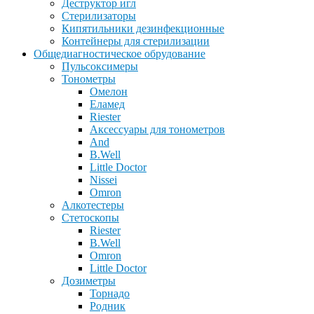
Деструктор игл
Стерилизаторы
Кипятильники дезинфекционные
Контейнеры для стерилизации
Общедиагностическое обрудование
Пульсоксимеры
Тонометры
Омелон
Еламед
Riester
Аксессуары для тонометров
And
B.Well
Little Doctor
Nissei
Omron
Алкотестеры
Стетоскопы
Riester
B.Well
Omron
Little Doctor
Дозиметры
Торнадо
Родник