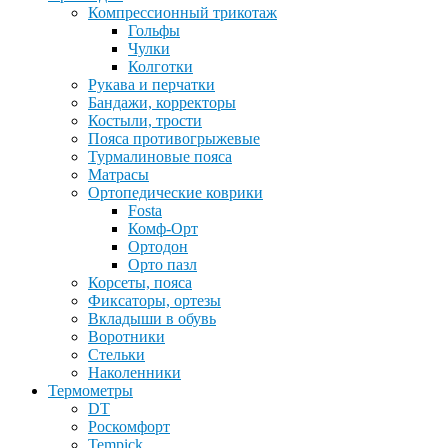
Компрессионный трикотаж
Гольфы
Чулки
Колготки
Рукава и перчатки
Бандажи, корректоры
Костыли, трости
Пояса противогрыжевые
Турмалиновые пояса
Матрасы
Ортопедические коврики
Fosta
Комф-Орт
Ортодон
Орто пазл
Корсеты, пояса
Фиксаторы, ортезы
Вкладыши в обувь
Воротники
Стельки
Наколенники
Термометры
DT
Роскомфорт
Tempick