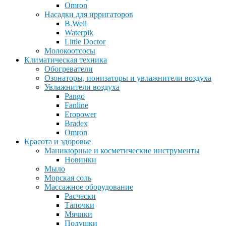
Omron
Насадки для ирригаторов
B.Well
Waterpik
Little Doctor
Молокоотсосы
Климатическая техника
Обогреватели
Озонаторы, ионизаторы и увлажнители воздуха
Увлажнители воздуха
Pango
Fanline
Eropower
Bradex
Omron
Красота и здоровье
Маникюрные и косметические инструменты
Новинки
Мыло
Морская соль
Массажное оборудование
Расчески
Тапочки
Мячики
Подушки