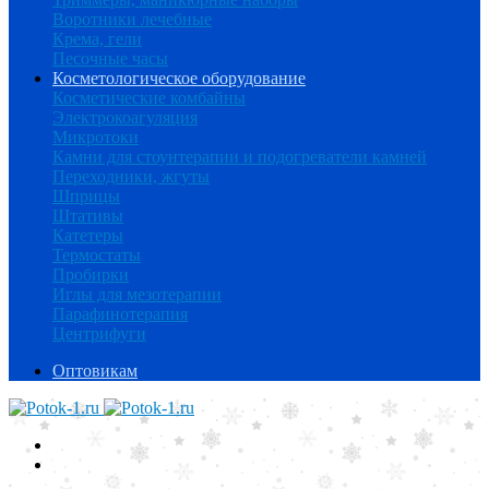
Воротники лечебные
Крема, гели
Песочные часы
Косметологическое оборудование
Косметические комбайны
Электрокоагуляция
Микротоки
Камни для стоунтерапии и подогреватели камней
Переходники, жгуты
Шприцы
Штативы
Катетеры
Термостаты
Пробирки
Иглы для мезотерапии
Парафинотерапия
Центрифуги
Оптовикам