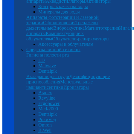
аппараты
Аквадистилляторы
Активаторы
Контроль качества воды
Минералы для воды
Аппараты фототерапии и лазерной
терапии
Офтальмология
Тренажеры
дыхательные
Виброакустика
Магнитотерапия
Ингал
аппараты
Комплектующие к
облучателям
Облучатели-рециркуляторы
Аксессуары к облучателям
Средства личной гигиены
Гигиена полости рта
LD
Matwave
Dentalpik
Вкладыши для груди
Дезинфицирующие
приспособления
Менструальные
чаши
антисептики
Ирригаторы
Bradex
Revyline
Ergopower
Med-2000
Dentalpik
Рокимед
Omron
B.Well