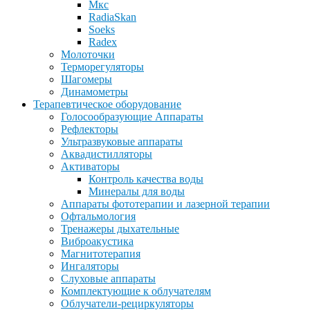
Мкс
RadiaSkan
Soeks
Radex
Молоточки
Терморегуляторы
Шагомеры
Динамометры
Терапевтическое оборудование
Голосообразующие Аппараты
Рефлекторы
Ультразвуковые аппараты
Аквадистилляторы
Активаторы
Контроль качества воды
Минералы для воды
Аппараты фототерапии и лазерной терапии
Офтальмология
Тренажеры дыхательные
Виброакустика
Магнитотерапия
Ингаляторы
Слуховые аппараты
Комплектующие к облучателям
Облучатели-рециркуляторы