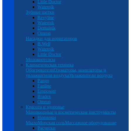
Little Doctor
Waterpik
Зубные щетки
Revyline
Waterpik
Dentalpik
Omron
Насадки для ирригаторов
B.Well
Waterpik
Little Doctor
Молокоотсосы
Климатическая техника
Обогреватели
Озонаторы, ионизаторы и
увлажнители воздуха
Увлажнители воздуха
Pango
Fanline
Eropower
Bradex
Omron
Красота и здоровье
Маникюрные и косметические инструменты
Новинки
Мыло
Морская соль
Массажное оборудование
Расчески