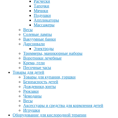
Расчески
Тапочки
Мячики
Подушки
Аппликаторы
Массажеры
Весы
Солевые лампы
Вакуумные банки
Дарсонвали
Электроды
Триммеры, маникюрные наборы
Воротники лечебные
Крема, гели
Песочные часы
Товары для детей
Товары для купания, горшки
Безопасность детей
Дождевики,зонты
Рюкзаки
Чемоданы
Весы
Аксессуары и средства для кормления детей
Игрушки
Оборудование для кислородной терапии