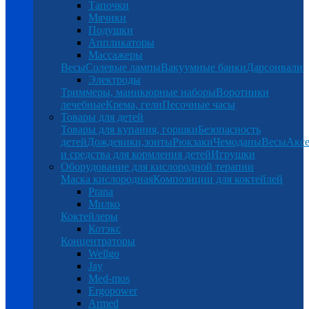
Тапочки
Мячики
Подушки
Аппликаторы
Массажеры
Весы
Солевые лампы
Вакуумные банки
Дарсонвали
Электроды
Триммеры, маникюрные наборы
Воротники
лечебные
Крема, гели
Песочные часы
Товары для детей
Товары для купания, горшки
Безопасность
детей
Дождевики,зонты
Рюкзаки
Чемоданы
Весы
Аксе
и средства для кормления детей
Игрушки
Оборудование для кислородной терапии
Маска кислородная
Композиции для коктейлей
Prana
Милко
Коктейлеры
Котэкс
Концентраторы
Wellgo
Jay
Med-mos
Ergopower
Armed