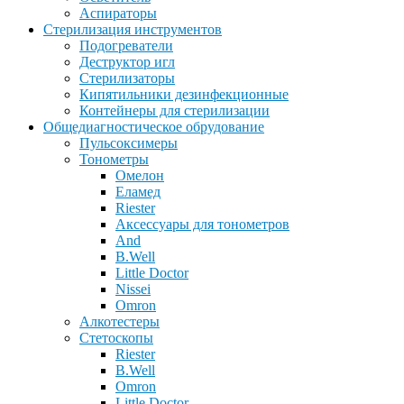
Аспираторы
Стерилизация инструментов
Подогреватели
Деструктор игл
Стерилизаторы
Кипятильники дезинфекционные
Контейнеры для стерилизации
Общедиагностическое обрудование
Пульсоксимеры
Тонометры
Омелон
Еламед
Riester
Аксессуары для тонометров
And
B.Well
Little Doctor
Nissei
Omron
Алкотестеры
Стетоскопы
Riester
B.Well
Omron
Little Doctor