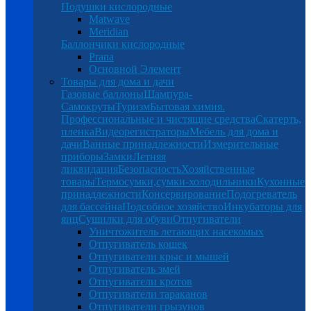
Подушки кислородные
Matwave
Meridian
Баллончики кислородные
Prana
Основной Элемент
Товары для дома и дачи
Газовые баллоны
Шампура-
Самокруты
Туризм
Бытовая химия.
Профессиональные и чистящие средства
Скатерть,
пленка
Видеорегистраторы
Мебель для дома и
дачи
Ванные принадлежности
Измерительные
приборы
Замки
Летняя
ликвидация
Безопасность
Хозяйственные
товары
Термосумки,сумки-холодильники
Кухонные
принадлежности
Консервирование
Подогреватель
для бассейна
Подсобное хозяйство
Инкубаторы для
яиц
Сушилки для обуви
Отпугиватели
Уничтожитель летающих насекомых
Отпугиватель кошек
Отпугиватели крыс и мышей
Отпугиватель змей
Отпугиватели кротов
Отпугиватели тараканов
Отпугиватели грызунов