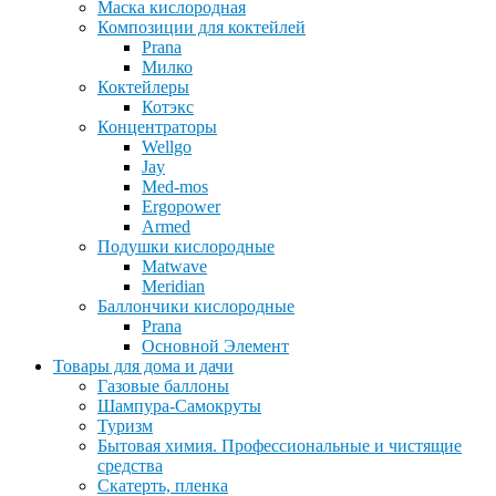
Маска кислородная
Композиции для коктейлей
Prana
Милко
Коктейлеры
Котэкс
Концентраторы
Wellgo
Jay
Med-mos
Ergopower
Armed
Подушки кислородные
Matwave
Meridian
Баллончики кислородные
Prana
Основной Элемент
Товары для дома и дачи
Газовые баллоны
Шампура-Самокруты
Туризм
Бытовая химия. Профессиональные и чистящие
средства
Скатерть, пленка