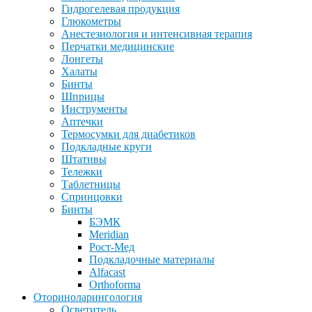
Гидрогелевая продукция
Глюкометры
Анестезиология и интенсивная терапия
Перчатки медицинские
Лонгеты
Халаты
Бинты
Шприцы
Инструменты
Аптечки
Термосумки для диабетиков
Подкладные круги
Штативы
Тележки
Таблетницы
Спринцовки
Бинты
БЭМК
Meridian
Рост-Мед
Подкладочные материалы
Alfacast
Orthoforma
Оториноларингология
Осветитель