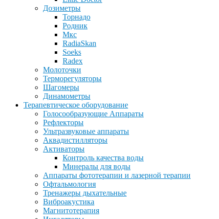
Дозиметры
Торнадо
Родник
Мкс
RadiaSkan
Soeks
Radex
Молоточки
Терморегуляторы
Шагомеры
Динамометры
Терапевтическое оборудование
Голосообразующие Аппараты
Рефлекторы
Ультразвуковые аппараты
Аквадистилляторы
Активаторы
Контроль качества воды
Минералы для воды
Аппараты фототерапии и лазерной терапии
Офтальмология
Тренажеры дыхательные
Виброакустика
Магнитотерапия