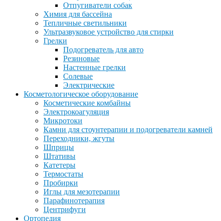
Отпугиватели собак
Химия для бассейна
Тепличные светильники
Ультразвуковое устройство для стирки
Грелки
Подогреватель для авто
Резиновые
Настенные грелки
Солевые
Электрические
Косметологическое оборудование
Косметические комбайны
Электрокоагуляция
Микротоки
Камни для стоунтерапии и подогреватели камней
Переходники, жгуты
Шприцы
Штативы
Катетеры
Термостаты
Пробирки
Иглы для мезотерапии
Парафинотерапия
Центрифуги
Ортопедия