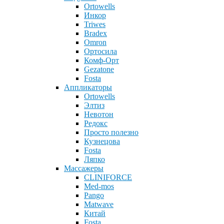
Ortowells
Инкор
Triwes
Bradex
Omron
Ортосила
Комф-Орт
Gezatone
Fosta
Аппликаторы
Ortowells
Элтиз
Невотон
Редокс
Просто полезно
Кузнецова
Fosta
Ляпко
Массажеры
CLINIFORCE
Med-mos
Pango
Matwave
Китай
Fosta