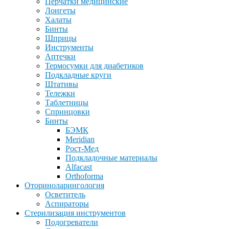
Перчатки медицинские
Лонгеты
Халаты
Бинты
Шприцы
Инструменты
Аптечки
Термосумки для диабетиков
Подкладные круги
Штативы
Тележки
Таблетницы
Спринцовки
Бинты
БЭМК
Meridian
Рост-Мед
Подкладочные материалы
Alfacast
Orthoforma
Оториноларингология
Осветитель
Аспираторы
Стерилизация инструментов
Подогреватели