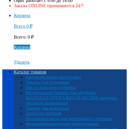
Офис работает с 9:00 до 18:00
Заказы ONLINE принимаются 24/7
Корзина
Всего
0
₽
Всего
:
0
₽
Корзина
Удалить
Каталог товаров
Автомобильные аксессуары
Товары для похудения
Масло холодного отжима
Медицинские товары для обучения
МАНЕКЕН-ТРЕНАЖЕР МАКСИМ сердечно-
легочная реанимация
Товары для животных
Лечебное питание
Витамины
Смеси для энтерального питания
Физиотерапевтическое оборудование
Аппараты комплексной терапии
Аппараты для