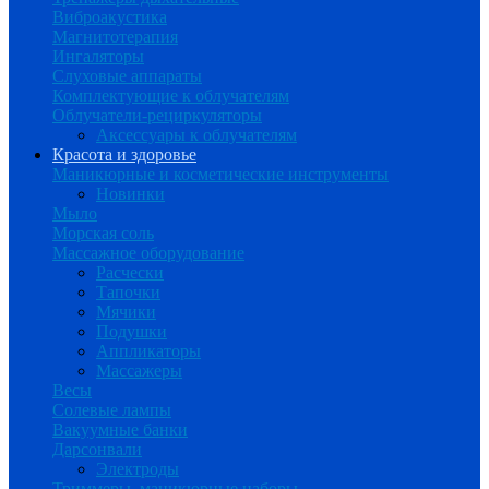
Виброакустика
Магнитотерапия
Ингаляторы
Слуховые аппараты
Комплектующие к облучателям
Облучатели-рециркуляторы
Аксессуары к облучателям
Красота и здоровье
Маникюрные и косметические инструменты
Новинки
Мыло
Морская соль
Массажное оборудование
Расчески
Тапочки
Мячики
Подушки
Аппликаторы
Массажеры
Весы
Солевые лампы
Вакуумные банки
Дарсонвали
Электроды
Триммеры, маникюрные наборы