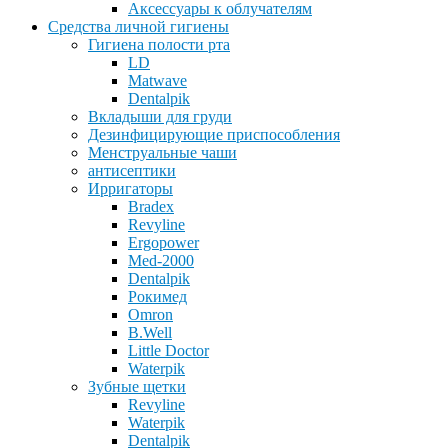
Аксессуары к облучателям
Средства личной гигиены
Гигиена полости рта
LD
Matwave
Dentalpik
Вкладыши для груди
Дезинфицирующие приспособления
Менструальные чаши
антисептики
Ирригаторы
Bradex
Revyline
Ergopower
Med-2000
Dentalpik
Рокимед
Omron
B.Well
Little Doctor
Waterpik
Зубные щетки
Revyline
Waterpik
Dentalpik