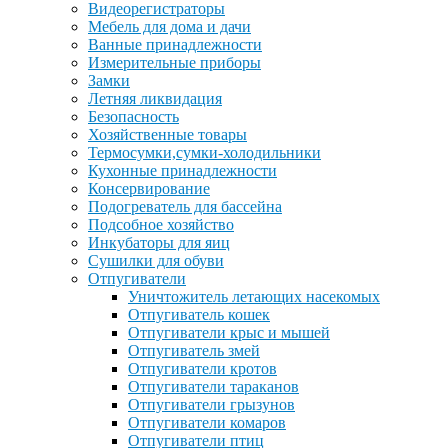
Видеорегистраторы
Мебель для дома и дачи
Ванные принадлежности
Измерительные приборы
Замки
Летняя ликвидация
Безопасность
Хозяйственные товары
Термосумки,сумки-холодильники
Кухонные принадлежности
Консервирование
Подогреватель для бассейна
Подсобное хозяйство
Инкубаторы для яиц
Сушилки для обуви
Отпугиватели
Уничтожитель летающих насекомых
Отпугиватель кошек
Отпугиватели крыс и мышей
Отпугиватель змей
Отпугиватели кротов
Отпугиватели тараканов
Отпугиватели грызунов
Отпугиватели комаров
Отпугиватели птиц