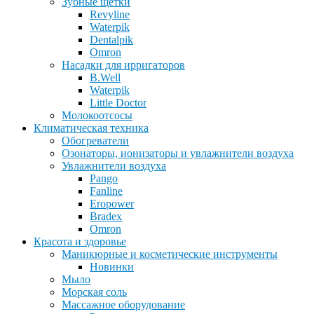
Зубные щетки
Revyline
Waterpik
Dentalpik
Omron
Насадки для ирригаторов
B.Well
Waterpik
Little Doctor
Молокоотсосы
Климатическая техника
Обогреватели
Озонаторы, ионизаторы и увлажнители воздуха
Увлажнители воздуха
Pango
Fanline
Eropower
Bradex
Omron
Красота и здоровье
Маникюрные и косметические инструменты
Новинки
Мыло
Морская соль
Массажное оборудование