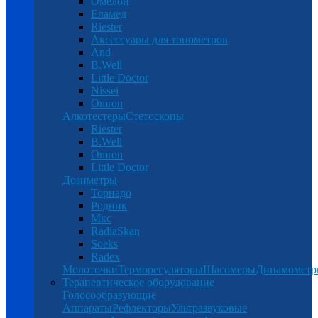
Омелон
Еламед
Riester
Аксессуары для тонометров
And
B.Well
Little Doctor
Nissei
Omron
Алкотестеры
Стетоскопы
Riester
B.Well
Omron
Little Doctor
Дозиметры
Торнадо
Родник
Мкс
RadiaSkan
Soeks
Radex
Молоточки
Терморегуляторы
Шагомеры
Динамомет
Терапевтическое оборудование
Голосообразующие
Аппараты
Рефлекторы
Ультразвуковые