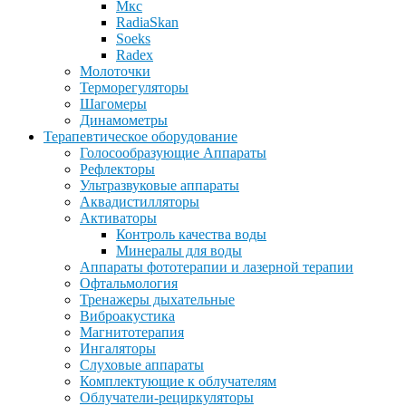
Мкс
RadiaSkan
Soeks
Radex
Молоточки
Терморегуляторы
Шагомеры
Динамометры
Терапевтическое оборудование
Голосообразующие Аппараты
Рефлекторы
Ультразвуковые аппараты
Аквадистилляторы
Активаторы
Контроль качества воды
Минералы для воды
Аппараты фототерапии и лазерной терапии
Офтальмология
Тренажеры дыхательные
Виброакустика
Магнитотерапия
Ингаляторы
Слуховые аппараты
Комплектующие к облучателям
Облучатели-рециркуляторы