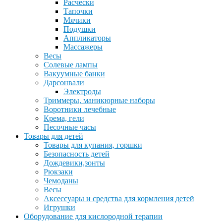
Расчески
Тапочки
Мячики
Подушки
Аппликаторы
Массажеры
Весы
Солевые лампы
Вакуумные банки
Дарсонвали
Электроды
Триммеры, маникюрные наборы
Воротники лечебные
Крема, гели
Песочные часы
Товары для детей
Товары для купания, горшки
Безопасность детей
Дождевики,зонты
Рюкзаки
Чемоданы
Весы
Аксессуары и средства для кормления детей
Игрушки
Оборудование для кислородной терапии