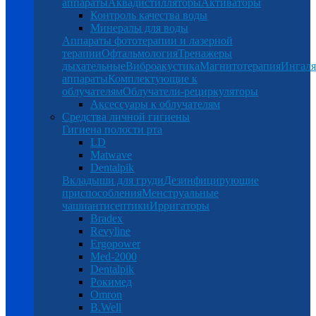
аппараты
Аквадистилляторы
Активаторы
Контроль качества воды
Минералы для воды
Аппараты фототерапии и лазерной
терапии
Офтальмология
Тренажеры
дыхательные
Виброакустика
Магнитотерапия
Ингал
аппараты
Комплектующие к
облучателям
Облучатели-рециркуляторы
Аксессуары к облучателям
Средства личной гигиены
Гигиена полости рта
LD
Matwave
Dentalpik
Вкладыши для груди
Дезинфицирующие
приспособления
Менструальные
чаши
антисептики
Ирригаторы
Bradex
Revyline
Ergopower
Med-2000
Dentalpik
Рокимед
Omron
B.Well