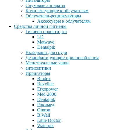
Ингаляторы
Слуховые аппараты
Комплектующие к облучателям
Облучатели-рециркуляторы
Аксессуары к облучателям
Средства личной гигиены
Гигиена полости рта
LD
Matwave
Dentalpik
Вкладыши для груди
Дезинфицирующие приспособления
Менструальные чаши
антисептики
Ирригаторы
Bradex
Revyline
Ergopower
Med-2000
Dentalpik
Рокимед
Omron
B.Well
Little Doctor
Waterpik