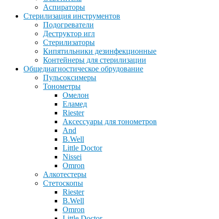
Аспираторы
Стерилизация инструментов
Подогреватели
Деструктор игл
Стерилизаторы
Кипятильники дезинфекционные
Контейнеры для стерилизации
Общедиагностическое обрудование
Пульсоксимеры
Тонометры
Омелон
Еламед
Riester
Аксессуары для тонометров
And
B.Well
Little Doctor
Nissei
Omron
Алкотестеры
Стетоскопы
Riester
B.Well
Omron
Little Doctor