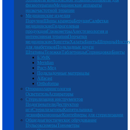
физиотерапии
Медицинские аппараты
низкочастотной терапии
Медицинские изделия
Поручни
Шины крамера
Беруши
Салфетки
медицинские
Гидрогелевая
продукция
Глюкометры
Анестезиология и
интенсивная терапия
Перчатки
медицинские
Лонгеты
Халаты
Бинты
Шприцы
Инстр
для диабетиков
Подкладные круги
Штативы
Тележки
Таблетницы
Спринцовки
Бинты
БЭМК
Meridian
Рост-Мед
Подкладочные материалы
Alfacast
Orthoforma
Оториноларингология
Осветитель
Аспираторы
Стерилизация инструментов
Подогреватели
Деструктор
игл
Стерилизаторы
Кипятильники
дезинфекционные
Контейнеры для стерилизации
Общедиагностическое обрудование
Пульсоксимеры
Тонометры