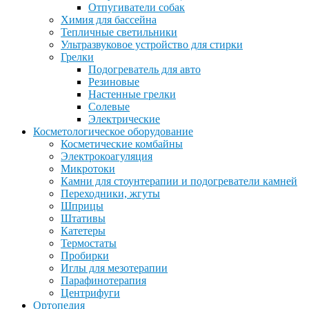
Отпугиватели собак
Химия для бассейна
Тепличные светильники
Ультразвуковое устройство для стирки
Грелки
Подогреватель для авто
Резиновые
Настенные грелки
Солевые
Электрические
Косметологическое оборудование
Косметические комбайны
Электрокоагуляция
Микротоки
Камни для стоунтерапии и подогреватели камней
Переходники, жгуты
Шприцы
Штативы
Катетеры
Термостаты
Пробирки
Иглы для мезотерапии
Парафинотерапия
Центрифуги
Ортопедия