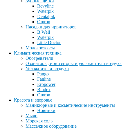
Зубные щетки
Revyline
Waterpik
Dentalpik
Omron
Насадки для ирригаторов
B.Well
Waterpik
Little Doctor
Молокоотсосы
Климатическая техника
Обогреватели
Озонаторы, ионизаторы и увлажнители воздуха
Увлажнители воздуха
Pango
Fanline
Eropower
Bradex
Omron
Красота и здоровье
Маникюрные и косметические инструменты
Новинки
Мыло
Морская соль
Массажное оборудование