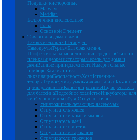
Подушки кислородные
Matwave
Meridian
Баллончики кислородные
Prana
Основной Элемент
Товары для дома и дачи
Газовые баллоны
Шампура-
Самокруты
Туризм
Бытовая химия.
Профессиональные и чистящие средства
Скатерть,
пленка
Видеорегистраторы
Мебель для дома и
дачи
Ванные принадлежности
Измерительные
приборы
Замки
Летняя
ликвидация
Безопасность
Хозяйственные
товары
Термосумки,сумки-холодильники
Кухонные
принадлежности
Консервирование
Подогреватель
для бассейна
Подсобное хозяйство
Инкубаторы для
яиц
Сушилки для обуви
Отпугиватели
Уничтожитель летающих насекомых
Отпугиватель кошек
Отпугиватели крыс и мышей
Отпугиватель змей
Отпугиватели кротов
Отпугиватели тараканов
Отпугиватели грызунов