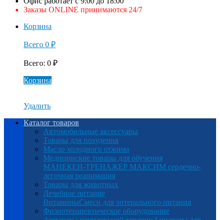
Офис работает с 9:00 до 18:00
Заказы ONLINE принимаются 24/7
Корзина
Всего
0
₽
Всего
:
0
₽
Корзина
Удалить
Каталог товаров
Автомобильные аксессуары
Товары для похудения
Масло холодного отжима
Медицинские товары для обучения
МАНЕКЕН-ТРЕНАЖЕР МАКСИМ сердечно-
легочная реанимация
Товары для животных
Лечебное питание
Витамины
Смеси для энтерального питания
Физиотерапевтическое оборудование
Аппараты комплексной терапии
Аппараты для