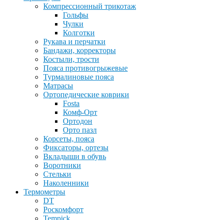
Компрессионный трикотаж
Гольфы
Чулки
Колготки
Рукава и перчатки
Бандажи, корректоры
Костыли, трости
Пояса противогрыжевые
Турмалиновые пояса
Матрасы
Ортопедические коврики
Fosta
Комф-Орт
Ортодон
Орто пазл
Корсеты, пояса
Фиксаторы, ортезы
Вкладыши в обувь
Воротники
Стельки
Наколенники
Термометры
DT
Роскомфорт
Tempick