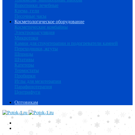
Воротники лечебные
Крема, гели
Песочные часы
Косметологическое оборудование
Косметические комбайны
Электрокоагуляция
Микротоки
Камни для стоунтерапии и подогреватели камней
Переходники, жгуты
Шприцы
Штативы
Катетеры
Термостаты
Пробирки
Иглы для мезотерапии
Парафинотерапия
Центрифуги
Оптовикам