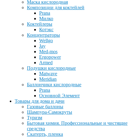
Маска кислородная
Композиции для коктейлей
Prana
Милко
Коктейлеры
Котэкс
Концентраторы
Wellgo
Jay
Med-mos
Ergopower
Armed
Подушки кислородные
Matwave
Meridian
Баллончики кислородные
Prana
Основной Элемент
Товары для дома и дачи
Газовые баллоны
Шампура-Самокруты
Туризм
Бытовая химия. Профессиональные и чистящие
средства
Скатерть, пленка