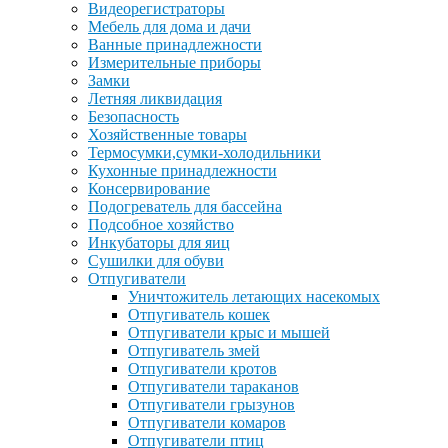
Видеорегистраторы
Мебель для дома и дачи
Ванные принадлежности
Измерительные приборы
Замки
Летняя ликвидация
Безопасность
Хозяйственные товары
Термосумки,сумки-холодильники
Кухонные принадлежности
Консервирование
Подогреватель для бассейна
Подсобное хозяйство
Инкубаторы для яиц
Сушилки для обуви
Отпугиватели
Уничтожитель летающих насекомых
Отпугиватель кошек
Отпугиватели крыс и мышей
Отпугиватель змей
Отпугиватели кротов
Отпугиватели тараканов
Отпугиватели грызунов
Отпугиватели комаров
Отпугиватели птиц