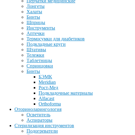
Перчатки медицинские
Лонгеты
Халаты
Бинты
Шприцы
Инструменты
Аптечки
Термосумки для диабетиков
Подкладные круги
Штативы
Тележки
Таблетницы
Спринцовки
Бинты
БЭМК
Meridian
Рост-Мед
Подкладочные материалы
Alfacast
Orthoforma
Оториноларингология
Осветитель
Аспираторы
Стерилизация инструментов
Подогреватели