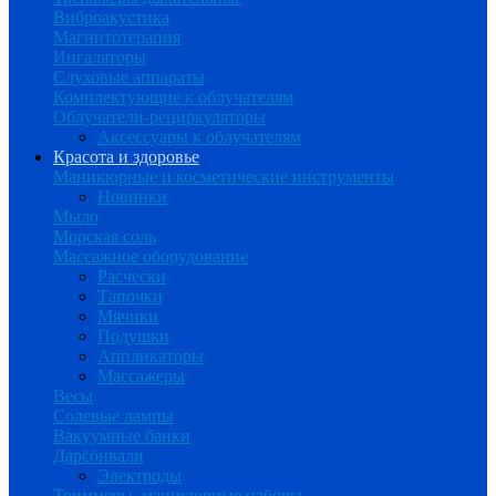
Виброакустика
Магнитотерапия
Ингаляторы
Слуховые аппараты
Комплектующие к облучателям
Облучатели-рециркуляторы
Аксессуары к облучателям
Красота и здоровье
Маникюрные и косметические инструменты
Новинки
Мыло
Морская соль
Массажное оборудование
Расчески
Тапочки
Мячики
Подушки
Аппликаторы
Массажеры
Весы
Солевые лампы
Вакуумные банки
Дарсонвали
Электроды
Триммеры, маникюрные наборы