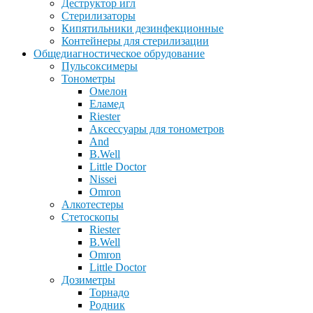
Деструктор игл
Стерилизаторы
Кипятильники дезинфекционные
Контейнеры для стерилизации
Общедиагностическое обрудование
Пульсоксимеры
Тонометры
Омелон
Еламед
Riester
Аксессуары для тонометров
And
B.Well
Little Doctor
Nissei
Omron
Алкотестеры
Стетоскопы
Riester
B.Well
Omron
Little Doctor
Дозиметры
Торнадо
Родник