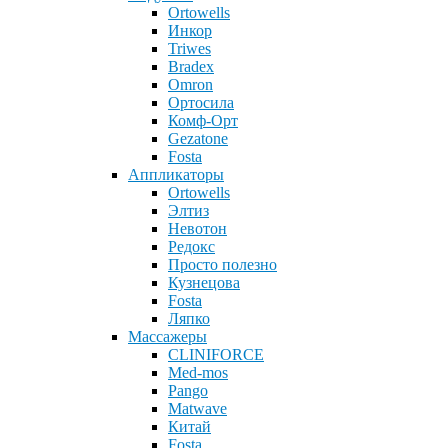
Ortowells
Инкор
Triwes
Bradex
Omron
Ортосила
Комф-Орт
Gezatone
Fosta
Аппликаторы
Ortowells
Элтиз
Невотон
Редокс
Просто полезно
Кузнецова
Fosta
Ляпко
Массажеры
CLINIFORCE
Med-mos
Pango
Matwave
Китай
Fosta