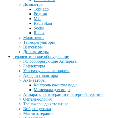
Дозиметры
Торнадо
Родник
Мкс
RadiaSkan
Soeks
Radex
Молоточки
Терморегуляторы
Шагомеры
Динамометры
Терапевтическое оборудование
Голосообразующие Аппараты
Рефлекторы
Ультразвуковые аппараты
Аквадистилляторы
Активаторы
Контроль качества воды
Минералы для воды
Аппараты фототерапии и лазерной терапии
Офтальмология
Тренажеры дыхательные
Виброакустика
Магнитотерапия