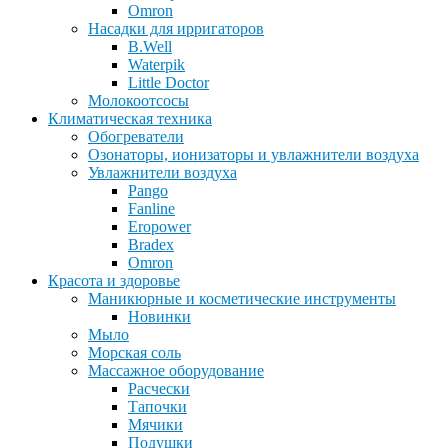
Omron
Насадки для ирригаторов
B.Well
Waterpik
Little Doctor
Молокоотсосы
Климатическая техника
Обогреватели
Озонаторы, ионизаторы и увлажнители воздуха
Увлажнители воздуха
Pango
Fanline
Eropower
Bradex
Omron
Красота и здоровье
Маникюрные и косметические инструменты
Новинки
Мыло
Морская соль
Массажное оборудование
Расчески
Тапочки
Мячики
Подушки