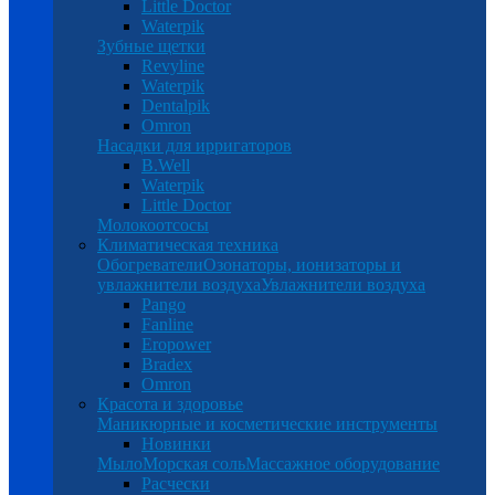
Little Doctor
Waterpik
Зубные щетки
Revyline
Waterpik
Dentalpik
Omron
Насадки для ирригаторов
B.Well
Waterpik
Little Doctor
Молокоотсосы
Климатическая техника
Обогреватели
Озонаторы, ионизаторы и
увлажнители воздуха
Увлажнители воздуха
Pango
Fanline
Eropower
Bradex
Omron
Красота и здоровье
Маникюрные и косметические инструменты
Новинки
Мыло
Морская соль
Массажное оборудование
Расчески