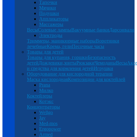
Тапочки
Мячики
Подушки
Аппликаторы
Массажеры
Весы
Солевые лампы
Вакуумные банки
Дарсонвали
Электроды
Триммеры, маникюрные наборы
Воротники
лечебные
Крема, гели
Песочные часы
Товары для детей
Товары для купания, горшки
Безопасность
детей
Дождевики,зонты
Рюкзаки
Чемоданы
Весы
Аксе
и средства для кормления детей
Игрушки
Оборудование для кислородной терапии
Маска кислородная
Композиции для коктейлей
Prana
Милко
Коктейлеры
Котэкс
Концентраторы
Wellgo
Jay
Med-mos
Ergopower
Armed