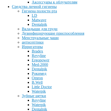
Аксессуары к облучателям
Средства личной гигиены
Гигиена полости рта
LD
Matwave
Dentalpik
Вкладыши для груди
Дезинфицирующие приспособления
Менструальные чаши
антисептики
Ирригаторы
Bradex
Revyline
Ergopower
Med-2000
Dentalpik
Рокимед
Omron
B.Well
Little Doctor
Waterpik
Зубные щетки
Revyline
Waterpik
Dentalpik