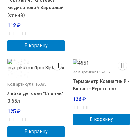
медицинский Взрослый
(синий)
112
₽
В корзину
Код артикула: Б4551
Термометр Комнатный -
Код артикула: Т6385
Бланш - Еврогласс.
Лейка детская "Слоник"
126
₽
0,65л
125
₽
В корзину
В корзину