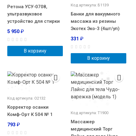
Код артикула: Б1139
Ретона УСУ-0708,
ультразвуковое
Банки для вакуумного
устройство для стирки
массажа из резины
Экотех Эко-3 (4шт/уп)
5 950
₽
331
₽
В корзину
В корзину
Код артикула: О2132
Корректор осанки
Код артикула: Т1900
Комф-Орт К 504 № 1
Массажер
793
₽
медицинский Торг