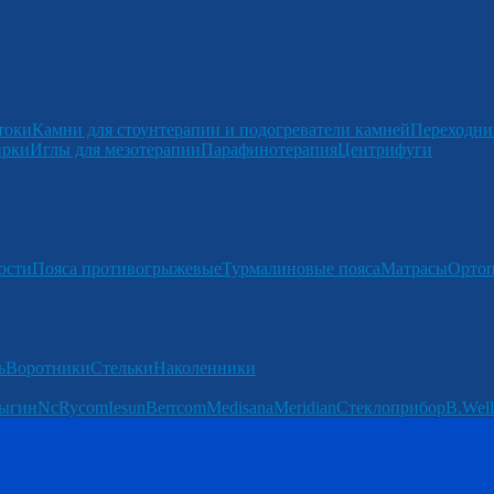
токи
Камни для стоунтерапии и подогреватели камней
Переходни
ирки
Иглы для мезотерапии
Парафинотерапия
Центрифуги
ости
Пояса противогрыжевые
Турмалиновые пояса
Матрасы
Ортоп
ь
Воротники
Стельки
Наколенники
ыгин
Nc
Rycom
Iesun
Berrcom
Medisana
Meridian
Стеклоприбор
B.Well