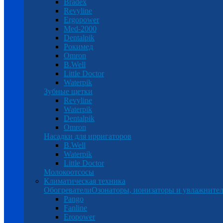
Bradex
Revyline
Ergopower
Med-2000
Dentalpik
Рокимед
Omron
B.Well
Little Doctor
Waterpik
Зубные щетки
Revyline
Waterpik
Dentalpik
Omron
Насадки для ирригаторов
B.Well
Waterpik
Little Doctor
Молокоотсосы
Климатическая техника
Обогреватели
Озонаторы, ионизаторы и увлажнител
Pango
Fanline
Eropower