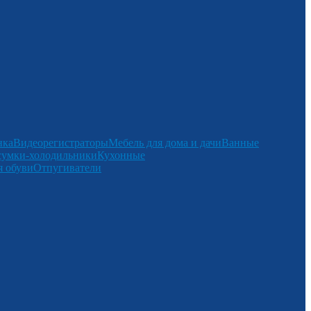
нка
Видеорегистраторы
Мебель для дома и дачи
Ванные
сумки-холодильники
Кухонные
 обуви
Отпугиватели