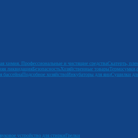
ая химия. Профессиональные и чистящие средства
Скатерть, пле
няя ликвидация
Безопасность
Хозяйственные товары
Термосумки,
я бассейна
Подсобное хозяйство
Инкубаторы для яиц
Сушилки для
вуковое устройство для стирки
Грелки