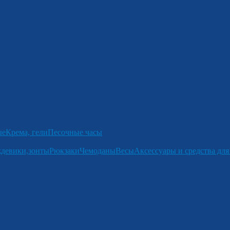
ые
Крема, гели
Песочные часы
девики,зонты
Рюкзаки
Чемоданы
Весы
Аксессуары и средства для