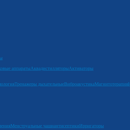
ры
ковые аппараты
Аквадистилляторы
Активаторы
мология
Тренажеры дыхательные
Виброакустика
Магнитотерапия
ления
Менструальные чаши
антисептики
Ирригаторы