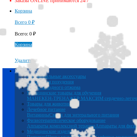
Заказы ONLINE принимаются 24/7
Корзина
Всего
0
₽
Всего
:
0
₽
Корзина
Удалить
Каталог товаров
Автомобильные аксессуары
Товары для похудения
Масло холодного отжима
Медицинские товары для обучения
МАНЕКЕН-ТРЕНАЖЕР МАКСИМ сердечно-легочна
Товары для животных
Лечебное питание
Витамины
Смеси для энтерального питания
Физиотерапевтическое оборудование
Аппараты комплексной терапии
Аппараты для физи
Медицинские изделия
Поручни
Шины крамера
Беруши
Салфетки медицинс