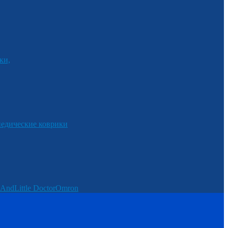
ки,
едические коврики
And
Little Doctor
Omron