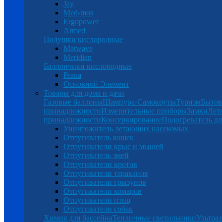
Jay
Med-mos
Ergopower
Armed
Подушки кислородные
Matwave
Meridian
Баллончики кислородные
Prana
Основной Элемент
Товары для дома и дачи
Газовые баллоны
Шампура-Самокруты
Туризм
Бытов
принадлежности
Измерительные приборы
Замки
Лет
принадлежности
Консервирование
Подогреватель дл
Уничтожитель летающих насекомых
Отпугиватель кошек
Отпугиватели крыс и мышей
Отпугиватель змей
Отпугиватели кротов
Отпугиватели тараканов
Отпугиватели грызунов
Отпугиватели комаров
Отпугиватели птиц
Отпугиватели собак
Химия для бассейна
Тепличные светильники
Ультраз