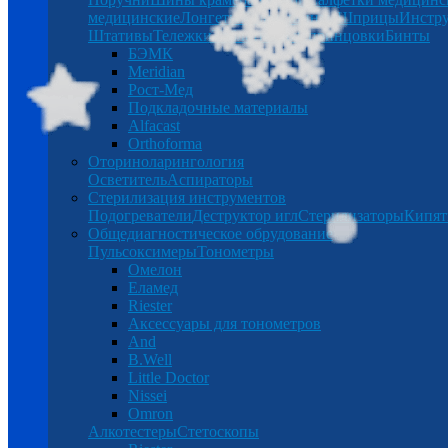
медицинские
Лонгеты
Халаты
Бинты
Шприцы
Инстр
Штативы
Тележки
Таблетницы
Спринцовки
Бинты
БЭМК
Meridian
Рост-Мед
Подкладочные материалы
Alfacast
Orthoforma
Оториноларингология
Осветитель
Аспираторы
Стерилизация инструментов
Подогреватели
Деструктор игл
Стерилизаторы
Кипят
Общедиагностическое обрудование
Пульсоксимеры
Тонометры
Омелон
Еламед
Riester
Аксессуары для тонометров
And
B.Well
Little Doctor
Nissei
Omron
Алкотестеры
Стетоскопы