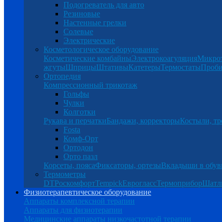
Подогреватель для авто
Резиновые
Настенные грелки
Солевые
Электрические
Косметологическое оборудование
Косметические комбайны
Электрокоагуляция
Микро
жгуты
Шприцы
Штативы
Катетеры
Термостаты
Проб
Ортопедия
Компрессионный трикотаж
Гольфы
Чулки
Колготки
Рукава и перчатки
Бандажи, корректоры
Костыли, тр
Fosta
Комф-Орт
Ортодон
Орто пазл
Корсеты, пояса
Фиксаторы, ортезы
Вкладыши в обув
Термометры
DT
Роскомфорт
Tempick
Еврогласс
Термоприбор
Шатл
Физиотерапевтическое оборудование
Аппараты комплексной терапии
Аппараты для физиотерапии
Медицинские аппараты низкочастотной терапии