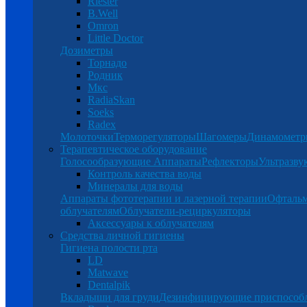
Riester
B.Well
Omron
Little Doctor
Дозиметры
Торнадо
Родник
Мкс
RadiaSkan
Soeks
Radex
Молоточки
Терморегуляторы
Шагомеры
Динамомет
Терапевтическое оборудование
Голосообразующие Аппараты
Рефлекторы
Ультразву
Контроль качества воды
Минералы для воды
Аппараты фототерапии и лазерной терапии
Офталь
облучателям
Облучатели-рециркуляторы
Аксессуары к облучателям
Средства личной гигиены
Гигиена полости рта
LD
Matwave
Dentalpik
Вкладыши для груди
Дезинфицирующие приспособ