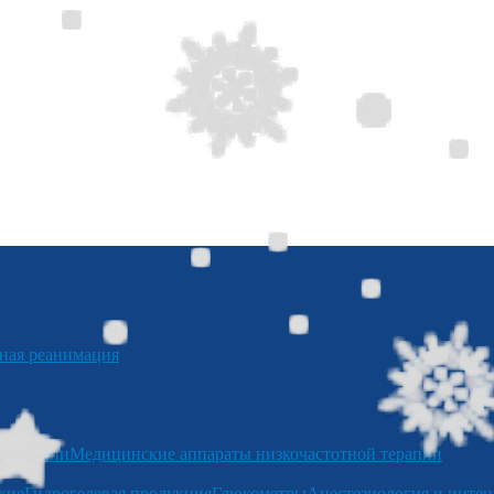
я реанимация
отерапии
Медицинские аппараты низкочастотной терапии
кие
Гидрогелевая продукция
Глюкометры
Анестезиология и интен