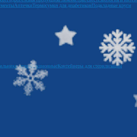
ументы
Аптечки
Термосумки для диабетиков
Подкладные круги
ильники дезинфекционные
Контейнеры для стерилизации