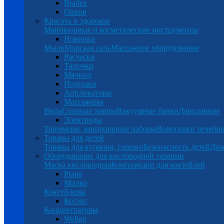
Bradex
Omron
Красота и здоровье
Маникюрные и косметические инструменты
Новинки
Мыло
Морская соль
Массажное оборудование
Расчески
Тапочки
Мячики
Подушки
Аппликаторы
Массажеры
Весы
Солевые лампы
Вакуумные банки
Дарсонвали
Электроды
Триммеры, маникюрные наборы
Воротники лечебн
Товары для детей
Товары для купания, горшки
Безопасность детей
Дож
Оборудование для кислородной терапии
Маска кислородная
Композиции для коктейлей
Prana
Милко
Коктейлеры
Котэкс
Концентраторы
Wellgo