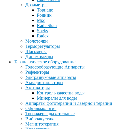
Дозиметры
Торнадо
Родник
Мкс
RadiaSkan
Soeks
Radex
Молоточки
Терморегуляторы
Шагомеры
Динамометры
Терапевтическое оборудование
Голосообразующие Аппараты
Рефлекторы
Ультразвуковые аппараты
Аквадистилляторы
Активаторы
Контроль качества воды
Минералы для воды
Аппараты фототерапии и лазерной терапии
Офтальмология
Тренажеры дыхательные
Виброакустика
Магнитотерапия