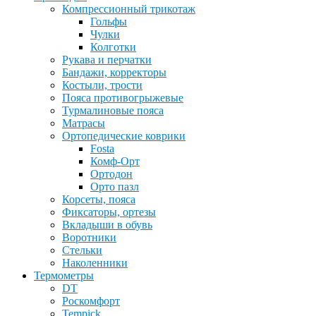
Компрессионный трикотаж
Гольфы
Чулки
Колготки
Рукава и перчатки
Бандажи, корректоры
Костыли, трости
Пояса противогрыжевые
Турмалиновые пояса
Матрасы
Ортопедические коврики
Fosta
Комф-Орт
Ортодон
Орто пазл
Корсеты, пояса
Фиксаторы, ортезы
Вкладыши в обувь
Воротники
Стельки
Наколенники
Термометры
DT
Роскомфорт
Tempick