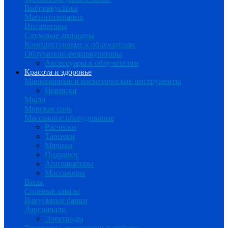
Виброакустика
Магнитотерапия
Ингаляторы
Слуховые аппараты
Комплектующие к облучателям
Облучатели-рециркуляторы
Аксессуары к облучателям
Красота и здоровье
Маникюрные и косметические инструменты
Новинки
Мыло
Морская соль
Массажное оборудование
Расчески
Тапочки
Мячики
Подушки
Аппликаторы
Массажеры
Весы
Солевые лампы
Вакуумные банки
Дарсонвали
Электроды
Триммеры, маникюрные наборы