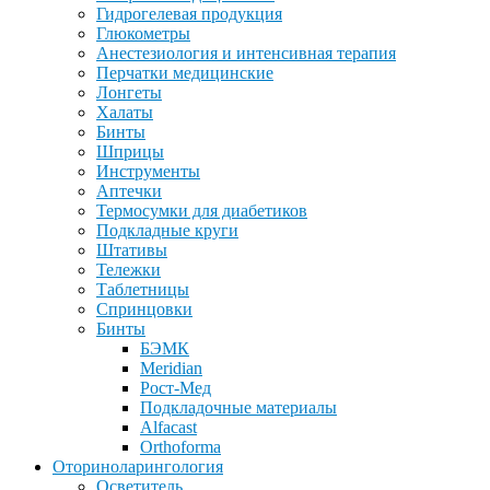
Гидрогелевая продукция
Глюкометры
Анестезиология и интенсивная терапия
Перчатки медицинские
Лонгеты
Халаты
Бинты
Шприцы
Инструменты
Аптечки
Термосумки для диабетиков
Подкладные круги
Штативы
Тележки
Таблетницы
Спринцовки
Бинты
БЭМК
Meridian
Рост-Мед
Подкладочные материалы
Alfacast
Orthoforma
Оториноларингология
Осветитель