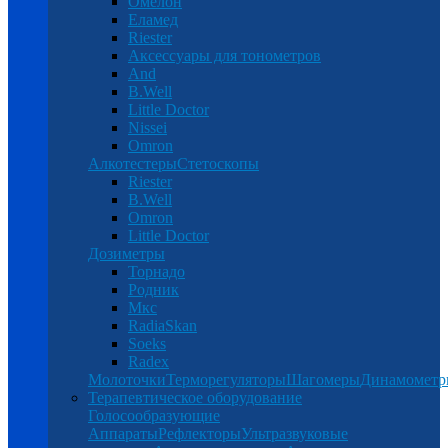
Омелон
Еламед
Riester
Аксессуары для тонометров
And
B.Well
Little Doctor
Nissei
Omron
Алкотестеры
Стетоскопы
Riester
B.Well
Omron
Little Doctor
Дозиметры
Торнадо
Родник
Мкс
RadiaSkan
Soeks
Radex
Молоточки
Терморегуляторы
Шагомеры
Динамомет
Терапевтическое оборудование
Голосообразующие
Аппараты
Рефлекторы
Ультразвуковые