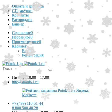
Оплата и доставка
СП закупки
Контакты
Распродажа
Баннер
Сравнение
0
Избранное
0
Просмотренное
0
Кабинет
Вход
Регистрация
Пн—Пт
10:00—17:00
info@potok-1.ru
+7 (499) 110-51-44
8 800 500 40 28