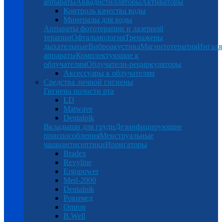
аппараты
Аквадистилляторы
Активаторы
Контроль качества воды
Минералы для воды
Аппараты фототерапии и лазерной
терапии
Офтальмология
Тренажеры
дыхательные
Виброакустика
Магнитотерапия
Ингал
аппараты
Комплектующие к
облучателям
Облучатели-рециркуляторы
Аксессуары к облучателям
Средства личной гигиены
Гигиена полости рта
LD
Matwave
Dentalpik
Вкладыши для груди
Дезинфицирующие
приспособления
Менструальные
чаши
антисептики
Ирригаторы
Bradex
Revyline
Ergopower
Med-2000
Dentalpik
Рокимед
Omron
B.Well