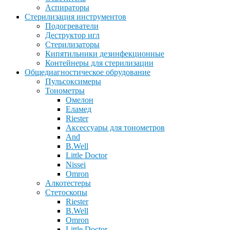
Аспираторы
Стерилизация инструментов
Подогреватели
Деструктор игл
Стерилизаторы
Кипятильники дезинфекционные
Контейнеры для стерилизации
Общедиагностическое обрудование
Пульсоксимеры
Тонометры
Омелон
Еламед
Riester
Аксессуары для тонометров
And
B.Well
Little Doctor
Nissei
Omron
Алкотестеры
Стетоскопы
Riester
B.Well
Omron
Little Doctor