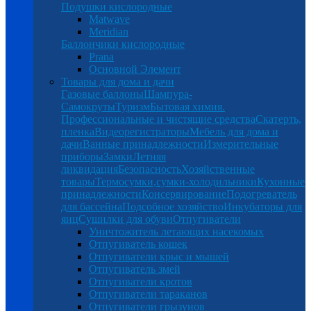
Подушки кислородные
Matwave
Meridian
Баллончики кислородные
Prana
Основной Элемент
Товары для дома и дачи
Газовые баллоны
Шампура-
Самокруты
Туризм
Бытовая химия.
Профессиональные и чистящие средства
Скатерть,
пленка
Видеорегистраторы
Мебель для дома и
дачи
Ванные принадлежности
Измерительные
приборы
Замки
Летняя
ликвидация
Безопасность
Хозяйственные
товары
Термосумки,сумки-холодильники
Кухонные
принадлежности
Консервирование
Подогреватель
для бассейна
Подсобное хозяйство
Инкубаторы для
яиц
Сушилки для обуви
Отпугиватели
Уничтожитель летающих насекомых
Отпугиватель кошек
Отпугиватели крыс и мышей
Отпугиватель змей
Отпугиватели кротов
Отпугиватели тараканов
Отпугиватели грызунов