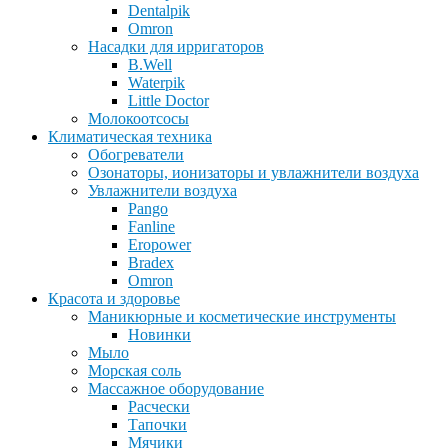
Dentalpik
Omron
Насадки для ирригаторов
B.Well
Waterpik
Little Doctor
Молокоотсосы
Климатическая техника
Обогреватели
Озонаторы, ионизаторы и увлажнители воздуха
Увлажнители воздуха
Pango
Fanline
Eropower
Bradex
Omron
Красота и здоровье
Маникюрные и косметические инструменты
Новинки
Мыло
Морская соль
Массажное оборудование
Расчески
Тапочки
Мячики