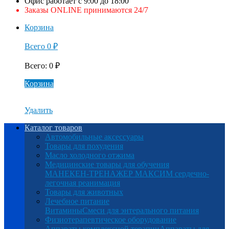
Офис работает с 9:00 до 18:00
Заказы ONLINE принимаются 24/7
Корзина
Всего
0
₽
Всего
:
0
₽
Корзина
Удалить
Каталог товаров
Автомобильные аксессуары
Товары для похудения
Масло холодного отжима
Медицинские товары для обучения
МАНЕКЕН-ТРЕНАЖЕР МАКСИМ сердечно-
легочная реанимация
Товары для животных
Лечебное питание
Витамины
Смеси для энтерального питания
Физиотерапевтическое оборудование
Аппараты комплексной терапии
Аппараты для