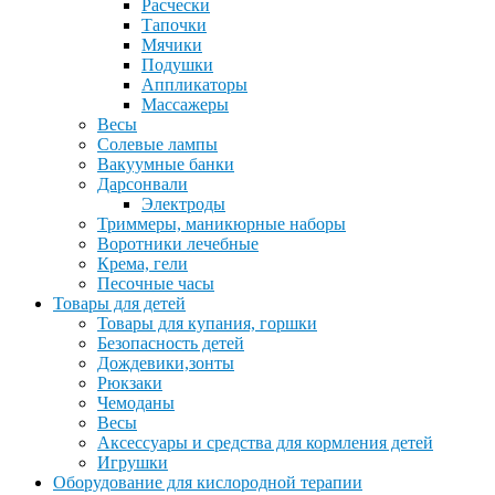
Расчески
Тапочки
Мячики
Подушки
Аппликаторы
Массажеры
Весы
Солевые лампы
Вакуумные банки
Дарсонвали
Электроды
Триммеры, маникюрные наборы
Воротники лечебные
Крема, гели
Песочные часы
Товары для детей
Товары для купания, горшки
Безопасность детей
Дождевики,зонты
Рюкзаки
Чемоданы
Весы
Аксессуары и средства для кормления детей
Игрушки
Оборудование для кислородной терапии