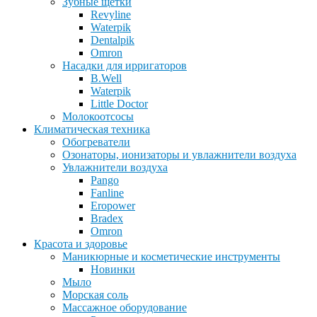
Зубные щетки
Revyline
Waterpik
Dentalpik
Omron
Насадки для ирригаторов
B.Well
Waterpik
Little Doctor
Молокоотсосы
Климатическая техника
Обогреватели
Озонаторы, ионизаторы и увлажнители воздуха
Увлажнители воздуха
Pango
Fanline
Eropower
Bradex
Omron
Красота и здоровье
Маникюрные и косметические инструменты
Новинки
Мыло
Морская соль
Массажное оборудование