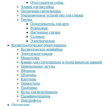
Отпугиватели собак
Химия для бассейна
Тепличные светильники
Ультразвуковое устройство для стирки
Грелки
Подогреватель для авто
Резиновые
Настенные грелки
Солевые
Электрические
Косметологическое оборудование
Косметические комбайны
Электрокоагуляция
Микротоки
Камни для стоунтерапии и подогреватели камней
Переходники, жгуты
Шприцы
Штативы
Катетеры
Термостаты
Пробирки
Иглы для мезотерапии
Парафинотерапия
Центрифуги
Ортопедия