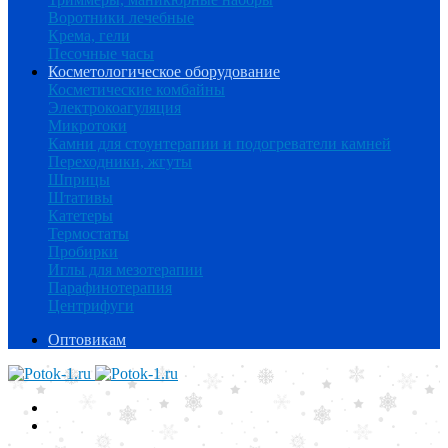
Воротники лечебные
Крема, гели
Песочные часы
Косметологическое оборудование
Косметические комбайны
Электрокоагуляция
Микротоки
Камни для стоунтерапии и подогреватели камней
Переходники, жгуты
Шприцы
Штативы
Катетеры
Термостаты
Пробирки
Иглы для мезотерапии
Парафинотерапия
Центрифуги
Оптовикам