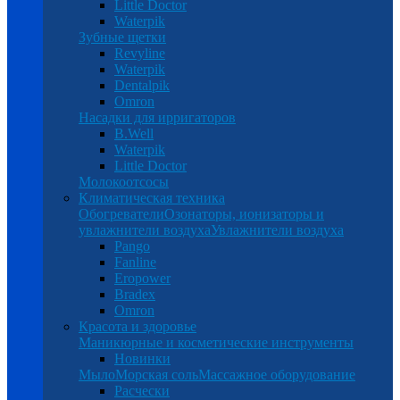
Little Doctor
Waterpik
Зубные щетки
Revyline
Waterpik
Dentalpik
Omron
Насадки для ирригаторов
B.Well
Waterpik
Little Doctor
Молокоотсосы
Климатическая техника
Обогреватели
Озонаторы, ионизаторы и
увлажнители воздуха
Увлажнители воздуха
Pango
Fanline
Eropower
Bradex
Omron
Красота и здоровье
Маникюрные и косметические инструменты
Новинки
Мыло
Морская соль
Массажное оборудование
Расчески