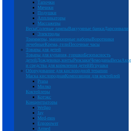
Тапочки
Мячики
Подушки
Аппликаторы
Массажеры
Весы
Солевые лампы
Вакуумные банки
Дарсонвали
Электроды
Триммеры, маникюрные наборы
Воротники
лечебные
Крема, гели
Песочные часы
Товары для детей
Товары для купания, горшки
Безопасность
детей
Дождевики,зонты
Рюкзаки
Чемоданы
Весы
Аксе
и средства для кормления детей
Игрушки
Оборудование для кислородной терапии
Маска кислородная
Композиции для коктейлей
Prana
Милко
Коктейлеры
Котэкс
Концентраторы
Wellgo
Jay
Med-mos
Ergopower
Armed