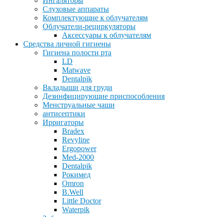
Ингаляторы
Слуховые аппараты
Комплектующие к облучателям
Облучатели-рециркуляторы
Аксессуары к облучателям
Средства личной гигиены
Гигиена полости рта
LD
Matwave
Dentalpik
Вкладыши для груди
Дезинфицирующие приспособления
Менструальные чаши
антисептики
Ирригаторы
Bradex
Revyline
Ergopower
Med-2000
Dentalpik
Рокимед
Omron
B.Well
Little Doctor
Waterpik