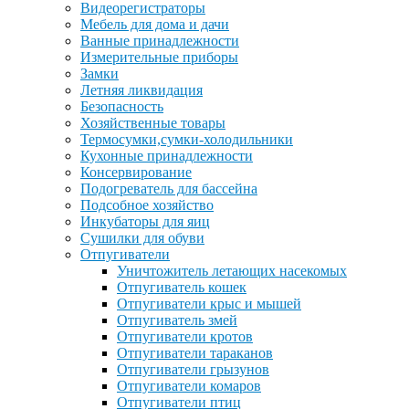
Видеорегистраторы
Мебель для дома и дачи
Ванные принадлежности
Измерительные приборы
Замки
Летняя ликвидация
Безопасность
Хозяйственные товары
Термосумки,сумки-холодильники
Кухонные принадлежности
Консервирование
Подогреватель для бассейна
Подсобное хозяйство
Инкубаторы для яиц
Сушилки для обуви
Отпугиватели
Уничтожитель летающих насекомых
Отпугиватель кошек
Отпугиватели крыс и мышей
Отпугиватель змей
Отпугиватели кротов
Отпугиватели тараканов
Отпугиватели грызунов
Отпугиватели комаров
Отпугиватели птиц