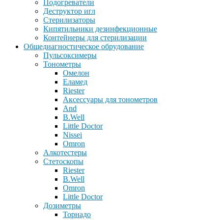
Подогреватели
Деструктор игл
Стерилизаторы
Кипятильники дезинфекционные
Контейнеры для стерилизации
Общедиагностическое обрудование
Пульсоксимеры
Тонометры
Омелон
Еламед
Riester
Аксессуары для тонометров
And
B.Well
Little Doctor
Nissei
Omron
Алкотестеры
Стетоскопы
Riester
B.Well
Omron
Little Doctor
Дозиметры
Торнадо