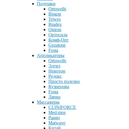
Подушки
Ortowells
Инкор
Triwes
Bradex
Omron
Ортосила
Комф-Орт
Gezatone
Fosta
Аппликаторы
Ortowells
Элтиз
Невотон
Редокс
Просто полезно
Кузнецова
Fosta
Ляпко
Массажеры
CLINIFORCE
Med-mos
Pango
Matwave
Китай