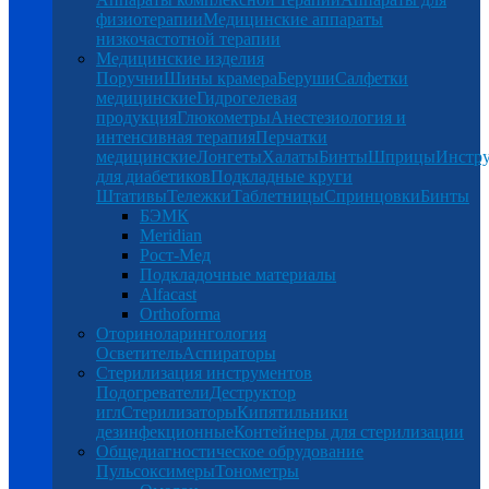
физиотерапии
Медицинские аппараты
низкочастотной терапии
Медицинские изделия
Поручни
Шины крамера
Беруши
Салфетки
медицинские
Гидрогелевая
продукция
Глюкометры
Анестезиология и
интенсивная терапия
Перчатки
медицинские
Лонгеты
Халаты
Бинты
Шприцы
Инстр
для диабетиков
Подкладные круги
Штативы
Тележки
Таблетницы
Спринцовки
Бинты
БЭМК
Meridian
Рост-Мед
Подкладочные материалы
Alfacast
Orthoforma
Оториноларингология
Осветитель
Аспираторы
Стерилизация инструментов
Подогреватели
Деструктор
игл
Стерилизаторы
Кипятильники
дезинфекционные
Контейнеры для стерилизации
Общедиагностическое обрудование
Пульсоксимеры
Тонометры