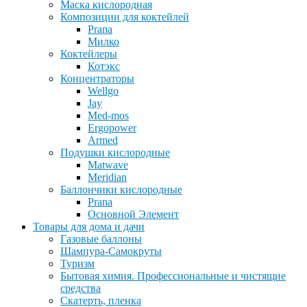
Маска кислородная
Композиции для коктейлей
Prana
Милко
Коктейлеры
Котэкс
Концентраторы
Wellgo
Jay
Med-mos
Ergopower
Armed
Подушки кислородные
Matwave
Meridian
Баллончики кислородные
Prana
Основной Элемент
Товары для дома и дачи
Газовые баллоны
Шампура-Самокруты
Туризм
Бытовая химия. Профессиональные и чистящие
средства
Скатерть, пленка