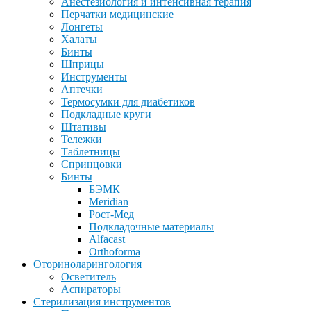
Анестезиология и интенсивная терапия
Перчатки медицинские
Лонгеты
Халаты
Бинты
Шприцы
Инструменты
Аптечки
Термосумки для диабетиков
Подкладные круги
Штативы
Тележки
Таблетницы
Спринцовки
Бинты
БЭМК
Meridian
Рост-Мед
Подкладочные материалы
Alfacast
Orthoforma
Оториноларингология
Осветитель
Аспираторы
Стерилизация инструментов