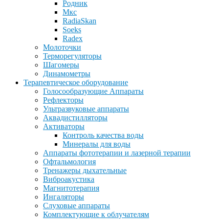
Родник
Мкс
RadiaSkan
Soeks
Radex
Молоточки
Терморегуляторы
Шагомеры
Динамометры
Терапевтическое оборудование
Голосообразующие Аппараты
Рефлекторы
Ультразвуковые аппараты
Аквадистилляторы
Активаторы
Контроль качества воды
Минералы для воды
Аппараты фототерапии и лазерной терапии
Офтальмология
Тренажеры дыхательные
Виброакустика
Магнитотерапия
Ингаляторы
Слуховые аппараты
Комплектующие к облучателям