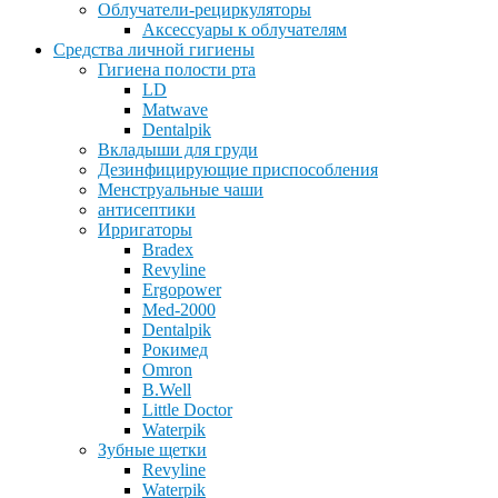
Облучатели-рециркуляторы
Аксессуары к облучателям
Средства личной гигиены
Гигиена полости рта
LD
Matwave
Dentalpik
Вкладыши для груди
Дезинфицирующие приспособления
Менструальные чаши
антисептики
Ирригаторы
Bradex
Revyline
Ergopower
Med-2000
Dentalpik
Рокимед
Omron
B.Well
Little Doctor
Waterpik
Зубные щетки
Revyline
Waterpik