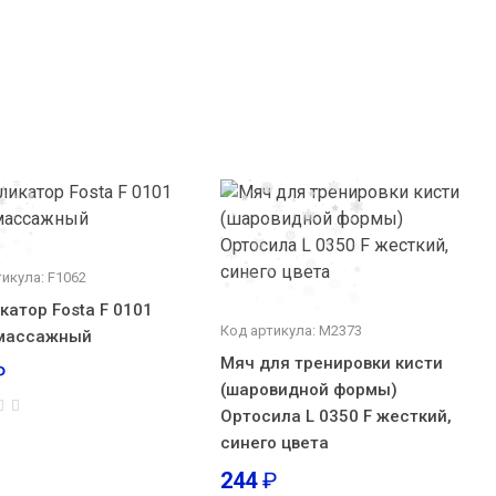
икула: F1062
катор Fosta F 0101
Код артикула: М2373
 массажный
Мяч для тренировки кисти
₽
(шаровидной формы)
Ортосила L 0350 F жесткий,
синего цвета
244
₽