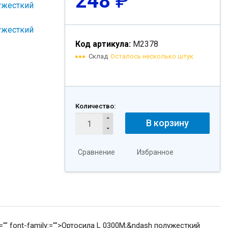
248
₽
Код артикула:
М2378
Склад
Осталось несколько штук
Количество:
В корзину
Сравнение
Избранное
 51)="" font-family:="">Ортосила L 0300М
;&ndash полужесткий