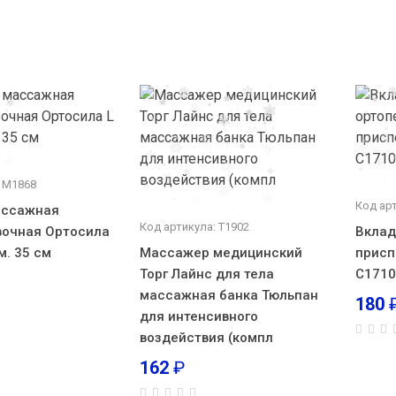
: М1868
Код ар
ассажная
Код артикула: Т1902
вочная Ортосила
Вклад
м. 35 см
Массажер медицинский
присп
Торг Лайнс для тела
С1710
массажная банка Тюльпан
180
для интенсивного
воздействия (компл
162
₽