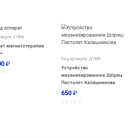
икула: Е1806
ат магнитотерапии
+
Код артикула: Д1389
00
₽
Устройство
механизированное Шприц-
Пистолет Калашникова
650
₽