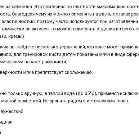
ен из силикона. Этот материал по плотности максимально соотв
ость, благодаря чему их можно применять на разных этапах ре
 эластичностью, поэтому часто используется при изготовлени
л химически не активен, то можно применять изделия из него 
ази, кремы).
мяча вы найдете несколько упражнений, которые могут применя
равило, для тренировок кисти детям показаны мячи в виде сфе
омическими параметрами кисти).
верхности мяча препятствует скольжению.
но только вручную, в теплой воде (до 35°С), применяя исклю
 мягкой салфеткой. Не хранить рядом с источниками тепла.
олужесткий
видная
й