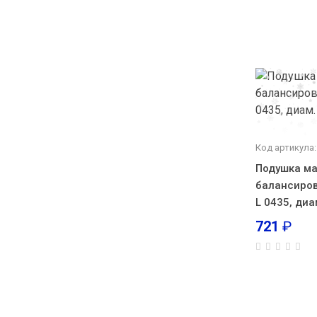
Код артикула
Подушка м
балансиро
L 0435, диа
721
₽