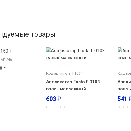
ндуемые товары
: М1246
0 г
Код артикула: F1064
Код арт
Аппликатор Fosta F 0103
Аппли
валик массажный
пояс
603
₽
541