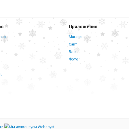
Мяч для тренировки кисти яйцевидно
полужесткий зеленый Ортосила L 0300
ас
Приложения
вка
Магазин
Сайт
Блог
Фото
нь
ти