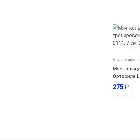
Код артикула
Мяч-кольц
Ортосила L 
275
₽