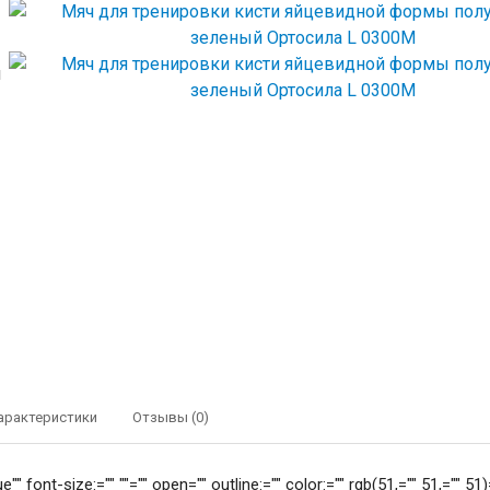
арактеристики
Отзывы (0)
e"" font-size:="" ""="" open="" outline:="" color:="" rgb(51,="" 51,=""