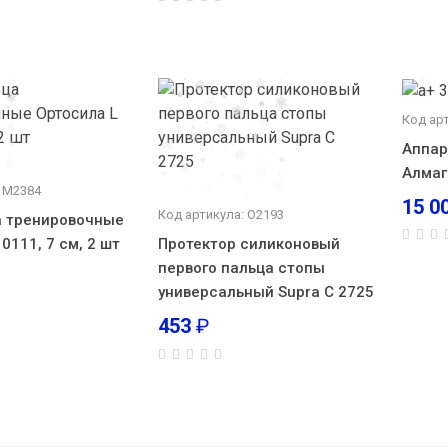
Код арт
Аппар
Алмаг
: М2384
15 0
Код артикула: О2193
а тренировочные
0111, 7 см, 2 шт
Протектор силиконовый
первого пальца стопы
универсальный Supra С 2725
453
₽