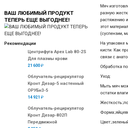
Мяч изготовл
ВАШ ЛЮБИМЫЙ ПРОДУКТ
разную жестк
ТЕПЕРЬ ЕЩЕ ВЫГОДНЕЕ!
растяжению и
этот материа
(суспензии, м
На упаковке 
Рекомендации
кисти. Как п
Центрифуга Apex Lab 80-2S
связи с анат
Для плазмы крови
21 600
₽
Обработка по
Уход:
Облучатель-рециркулятор
Кронт Дезар-5 настенный
Мыть мяч мож
ОРУБн3-5
остатки влаги
14 921
₽
Жесткость:
;п
Облучатель-рециркулятор
Форма:
;яйце
Кронт Дезар-802П
Передвижной
Цвет:
;зелены