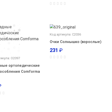
Код артикула: С2036
Очки Солнышко (взрослые)
231
₽
тикула: О2097
ные ортопедические
особления Comforma
₽