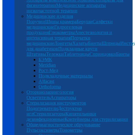
физиотерапии
Медицинские аппараты
низкочастотной терапии
Медицинские изделия
Поручни
Шины крамера
Беруши
Салфетки
медицинские
Гидрогелевая
продукция
Глюкометры
Анестезиология и
интенсивная терапия
Перчатки
медицинские
Лонгеты
Халаты
Бинты
Шприцы
Инстр
для диабетиков
Подкладные круги
Штативы
Тележки
Таблетницы
Спринцовки
Бинты
БЭМК
Meridian
Рост-Мед
Подкладочные материалы
Alfacast
Orthoforma
Оториноларингология
Осветитель
Аспираторы
Стерилизация инструментов
Подогреватели
Деструктор
игл
Стерилизаторы
Кипятильники
дезинфекционные
Контейнеры для стерилизации
Общедиагностическое обрудование
Пульсоксимеры
Тонометры