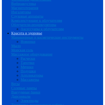
Виброакустика
Магнитотерапия
Ингаляторы
Слуховые аппараты
Комплектующие к облучателям
Облучатели-рециркуляторы
Аксессуары к облучателям
Красота и здоровье
Маникюрные и косметические инструменты
Новинки
Мыло
Морская соль
Массажное оборудование
Расчески
Тапочки
Мячики
Подушки
Аппликаторы
Массажеры
Весы
Солевые лампы
Вакуумные банки
Дарсонвали
Электроды
Триммеры, маникюрные наборы