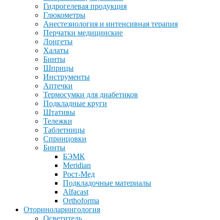
Гидрогелевая продукция
Глюкометры
Анестезиология и интенсивная терапия
Перчатки медицинские
Лонгеты
Халаты
Бинты
Шприцы
Инструменты
Аптечки
Термосумки для диабетиков
Подкладные круги
Штативы
Тележки
Таблетницы
Спринцовки
Бинты
БЭМК
Meridian
Рост-Мед
Подкладочные материалы
Alfacast
Orthoforma
Оториноларингология
Осветитель