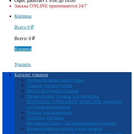
Офис работает с 9:00 до 18:00
Заказы ONLINE принимаются 24/7
Корзина
Всего
0
₽
Всего
:
0
₽
Корзина
Удалить
Каталог товаров
Автомобильные аксессуары
Товары для похудения
Масло холодного отжима
Медицинские товары для обучения
МАНЕКЕН-ТРЕНАЖЕР МАКСИМ сердечно-
легочная реанимация
Товары для животных
Лечебное питание
Витамины
Смеси для энтерального питания
Физиотерапевтическое оборудование
Аппараты комплексной терапии
Аппараты для