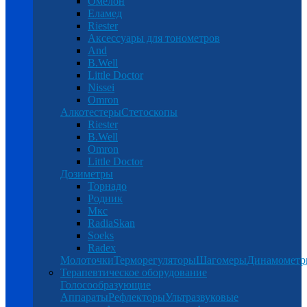
Омелон
Еламед
Riester
Аксессуары для тонометров
And
B.Well
Little Doctor
Nissei
Omron
Алкотестеры
Стетоскопы
Riester
B.Well
Omron
Little Doctor
Дозиметры
Торнадо
Родник
Мкс
RadiaSkan
Soeks
Radex
Молоточки
Терморегуляторы
Шагомеры
Динамомет
Терапевтическое оборудование
Голосообразующие
Аппараты
Рефлекторы
Ультразвуковые