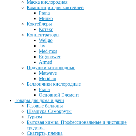
Маска кислородная
Композиции для коктейлей
Prana
Милко
Коктейлеры
Котэкс
Концентраторы
Wellgo
Jay
Med-mos
Ergopower
Armed
Подушки кислородные
Matwave
Meridian
Баллончики кислородные
Prana
Основной Элемент
Товары для дома и дачи
Газовые баллоны
Шампура-Самокруты
Туризм
Бытовая химия. Профессиональные и чистящие
средства
Скатерть, пленка