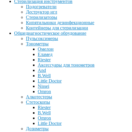
Стерилизация инструментов
Подогреватели
Деструктор игл
Стерилизаторы
Кипятильники дезинфекционные
Контейнеры для стерилизации
Общедиагностическое обрудование
Пульсоксимеры
Тонометры
Омелон
Еламед
Riester
Аксессуары для тонометров
And
B.Well
Little Doctor
Nissei
Omron
Алкотестеры
Стетоскопы
Riester
B.Well
Omron
Little Doctor
Дозиметры