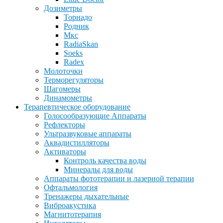
Дозиметры
Торнадо
Родник
Мкс
RadiaSkan
Soeks
Radex
Молоточки
Терморегуляторы
Шагомеры
Динамометры
Терапевтическое оборудование
Голосообразующие Аппараты
Рефлекторы
Ультразвуковые аппараты
Аквадистилляторы
Активаторы
Контроль качества воды
Минералы для воды
Аппараты фототерапии и лазерной терапии
Офтальмология
Тренажеры дыхательные
Виброакустика
Магнитотерапия