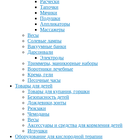
Расчески
Тапочки
Мячики
Подушки
Аппликаторы
Массажеры
Весы
Солевые лампы
Вакуумные банки
Дарсонвали
Электроды
Триммеры, маникюрные наборы
Воротники лечебные
Крема, гели
Песочные часы
Товары для детей
Товары для купания, горшки
Безопасность детей
Дождевики,зонты
Рюкзаки
Чемоданы
Весы
Аксессуары и средства для кормления детей
Игрушки
Оборудование для кислородной терапии