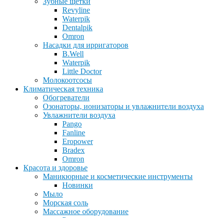
Зубные щетки
Revyline
Waterpik
Dentalpik
Omron
Насадки для ирригаторов
B.Well
Waterpik
Little Doctor
Молокоотсосы
Климатическая техника
Обогреватели
Озонаторы, ионизаторы и увлажнители воздуха
Увлажнители воздуха
Pango
Fanline
Eropower
Bradex
Omron
Красота и здоровье
Маникюрные и косметические инструменты
Новинки
Мыло
Морская соль
Массажное оборудование