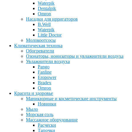
Waterpik
Dentalpik
Omron
Насадки для ирригаторов
B.Well
Waterpik
Little Doctor
Молокоотсосы
Климатическая техника
Обогреватели
Озонаторы, ионизаторы и увлажнители воздуха
Увлажнители воздуха
Pango
Fanline
Eropower
Bradex
Omron
Красота и здоровье
Маникюрные и косметические инструменты
Новинки
Мыло
Морская соль
Массажное оборудование
Расчески
Тапочки