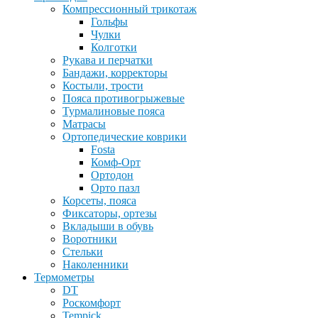
Компрессионный трикотаж
Гольфы
Чулки
Колготки
Рукава и перчатки
Бандажи, корректоры
Костыли, трости
Пояса противогрыжевые
Турмалиновые пояса
Матрасы
Ортопедические коврики
Fosta
Комф-Орт
Ортодон
Орто пазл
Корсеты, пояса
Фиксаторы, ортезы
Вкладыши в обувь
Воротники
Стельки
Наколенники
Термометры
DT
Роскомфорт
Tempick