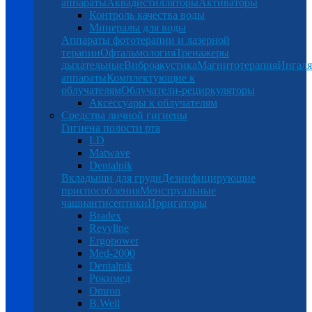
аппараты
Аквадистилляторы
Активаторы
Контроль качества воды
Минералы для воды
Аппараты фототерапии и лазерной
терапии
Офтальмология
Тренажеры
дыхательные
Виброакустика
Магнитотерапия
Ингал
аппараты
Комплектующие к
облучателям
Облучатели-рециркуляторы
Аксессуары к облучателям
Средства личной гигиены
Гигиена полости рта
LD
Matwave
Dentalpik
Вкладыши для груди
Дезинфицирующие
приспособления
Менструальные
чаши
антисептики
Ирригаторы
Bradex
Revyline
Ergopower
Med-2000
Dentalpik
Рокимед
Omron
B.Well