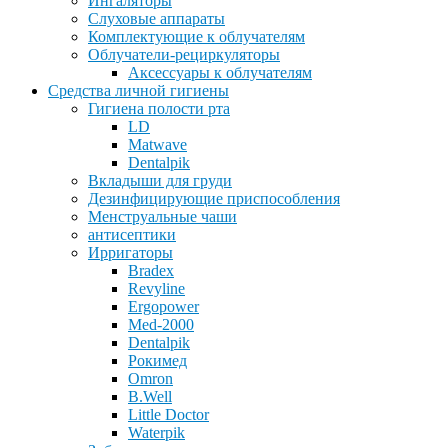
Ингаляторы
Слуховые аппараты
Комплектующие к облучателям
Облучатели-рециркуляторы
Аксессуары к облучателям
Средства личной гигиены
Гигиена полости рта
LD
Matwave
Dentalpik
Вкладыши для груди
Дезинфицирующие приспособления
Менструальные чаши
антисептики
Ирригаторы
Bradex
Revyline
Ergopower
Med-2000
Dentalpik
Рокимед
Omron
B.Well
Little Doctor
Waterpik