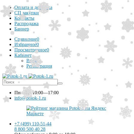
Оплата и доставка
СП закупки
Контакты
Распродажа
Баннер
Сравнение
0
Избранное
0
Просмотренное
0
Кабинет
Вход
Регистрация
Пн—Пт
10:00—17:00
info@potok-1.ru
+7 (499) 110-51-44
8 800 500 40 28