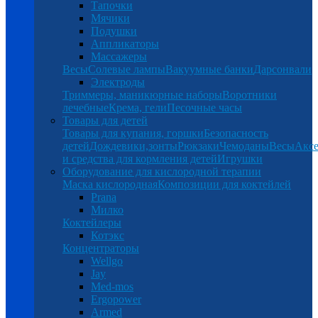
Тапочки
Мячики
Подушки
Аппликаторы
Массажеры
Весы
Солевые лампы
Вакуумные банки
Дарсонвали
Электроды
Триммеры, маникюрные наборы
Воротники
лечебные
Крема, гели
Песочные часы
Товары для детей
Товары для купания, горшки
Безопасность
детей
Дождевики,зонты
Рюкзаки
Чемоданы
Весы
Аксе
и средства для кормления детей
Игрушки
Оборудование для кислородной терапии
Маска кислородная
Композиции для коктейлей
Prana
Милко
Коктейлеры
Котэкс
Концентраторы
Wellgo
Jay
Med-mos
Ergopower
Armed