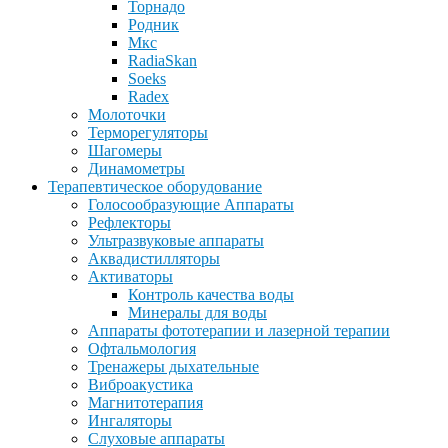
Торнадо
Родник
Мкс
RadiaSkan
Soeks
Radex
Молоточки
Терморегуляторы
Шагомеры
Динамометры
Терапевтическое оборудование
Голосообразующие Аппараты
Рефлекторы
Ультразвуковые аппараты
Аквадистилляторы
Активаторы
Контроль качества воды
Минералы для воды
Аппараты фототерапии и лазерной терапии
Офтальмология
Тренажеры дыхательные
Виброакустика
Магнитотерапия
Ингаляторы
Слуховые аппараты