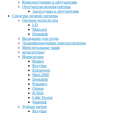
Комплектующие к облучателям
Облучатели-рециркуляторы
Аксессуары к облучателям
Средства личной гигиены
Гигиена полости рта
LD
Matwave
Dentalpik
Вкладыши для груди
Дезинфицирующие приспособления
Менструальные чаши
антисептики
Ирригаторы
Bradex
Revyline
Ergopower
Med-2000
Dentalpik
Рокимед
Omron
B.Well
Little Doctor
Waterpik
Зубные щетки
Revyline