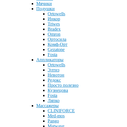
Мячики
Подушки
Ortowells
Инкор
Triwes
Bradex
Omron
Ортосила
Комф-Орт
Gezatone
Fosta
Аппликаторы
Ortowells
Элтиз
Невотон
Редокс
Просто полезно
Кузнецова
Fosta
Ляпко
Массажеры
CLINIFORCE
Med-mos
Pango
Matwave