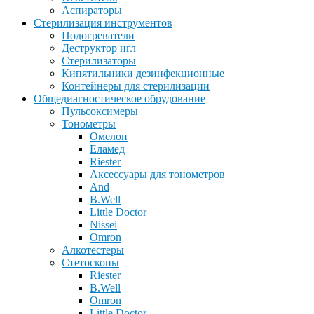
Аспираторы
Стерилизация инструментов
Подогреватели
Деструктор игл
Стерилизаторы
Кипятильники дезинфекционные
Контейнеры для стерилизации
Общедиагностическое обрудование
Пульсоксимеры
Тонометры
Омелон
Еламед
Riester
Аксессуары для тонометров
And
B.Well
Little Doctor
Nissei
Omron
Алкотестеры
Стетоскопы
Riester
B.Well
Omron
Little Doctor