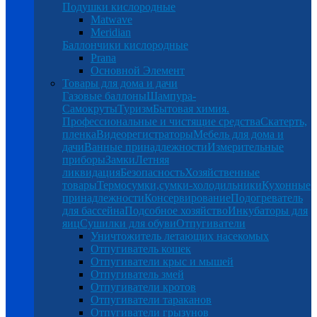
Подушки кислородные
Matwave
Meridian
Баллончики кислородные
Prana
Основной Элемент
Товары для дома и дачи
Газовые баллоны
Шампура-
Самокруты
Туризм
Бытовая химия.
Профессиональные и чистящие средства
Скатерть,
пленка
Видеорегистраторы
Мебель для дома и
дачи
Ванные принадлежности
Измерительные
приборы
Замки
Летняя
ликвидация
Безопасность
Хозяйственные
товары
Термосумки,сумки-холодильники
Кухонные
принадлежности
Консервирование
Подогреватель
для бассейна
Подсобное хозяйство
Инкубаторы для
яиц
Сушилки для обуви
Отпугиватели
Уничтожитель летающих насекомых
Отпугиватель кошек
Отпугиватели крыс и мышей
Отпугиватель змей
Отпугиватели кротов
Отпугиватели тараканов
Отпугиватели грызунов