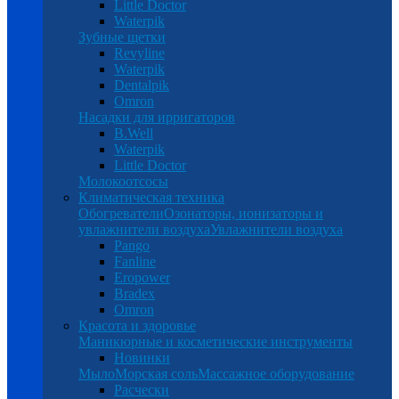
Little Doctor
Waterpik
Зубные щетки
Revyline
Waterpik
Dentalpik
Omron
Насадки для ирригаторов
B.Well
Waterpik
Little Doctor
Молокоотсосы
Климатическая техника
Обогреватели
Озонаторы, ионизаторы и
увлажнители воздуха
Увлажнители воздуха
Pango
Fanline
Eropower
Bradex
Omron
Красота и здоровье
Маникюрные и косметические инструменты
Новинки
Мыло
Морская соль
Массажное оборудование
Расчески