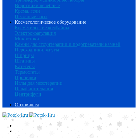
Воротники лечебные
Крема, гели
Песочные часы
Косметологическое оборудование
Косметические комбайны
Электрокоагуляция
Микротоки
Камни для стоунтерапии и подогреватели камней
Переходники, жгуты
Шприцы
Штативы
Катетеры
Термостаты
Пробирки
Иглы для мезотерапии
Парафинотерапия
Центрифуги
Оптовикам