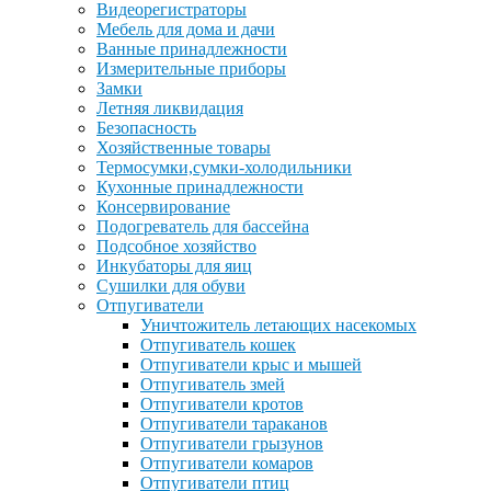
Видеорегистраторы
Мебель для дома и дачи
Ванные принадлежности
Измерительные приборы
Замки
Летняя ликвидация
Безопасность
Хозяйственные товары
Термосумки,сумки-холодильники
Кухонные принадлежности
Консервирование
Подогреватель для бассейна
Подсобное хозяйство
Инкубаторы для яиц
Сушилки для обуви
Отпугиватели
Уничтожитель летающих насекомых
Отпугиватель кошек
Отпугиватели крыс и мышей
Отпугиватель змей
Отпугиватели кротов
Отпугиватели тараканов
Отпугиватели грызунов
Отпугиватели комаров
Отпугиватели птиц