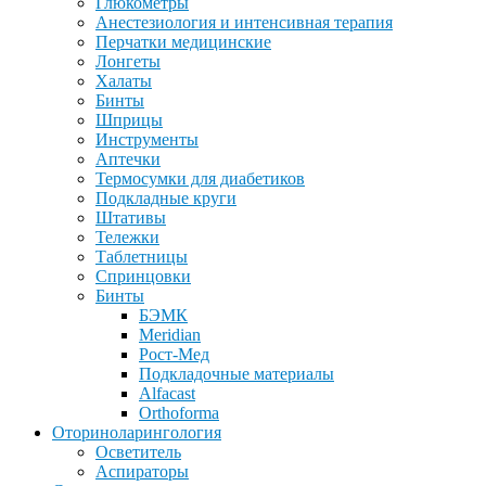
Глюкометры
Анестезиология и интенсивная терапия
Перчатки медицинские
Лонгеты
Халаты
Бинты
Шприцы
Инструменты
Аптечки
Термосумки для диабетиков
Подкладные круги
Штативы
Тележки
Таблетницы
Спринцовки
Бинты
БЭМК
Meridian
Рост-Мед
Подкладочные материалы
Alfacast
Orthoforma
Оториноларингология
Осветитель
Аспираторы