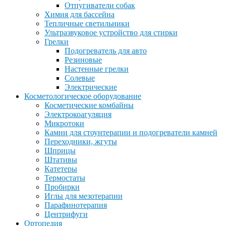
Отпугиватели собак
Химия для бассейна
Тепличные светильники
Ультразвуковое устройство для стирки
Грелки
Подогреватель для авто
Резиновые
Настенные грелки
Солевые
Электрические
Косметологическое оборудование
Косметические комбайны
Электрокоагуляция
Микротоки
Камни для стоунтерапии и подогреватели камней
Переходники, жгуты
Шприцы
Штативы
Катетеры
Термостаты
Пробирки
Иглы для мезотерапии
Парафинотерапия
Центрифуги
Ортопедия