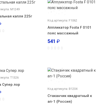
тикула: М1249
альная капля 225г
Код артикула: F1062
₽
Аппликатор Fosta F 0101
пояс массажный
541
₽
икула: Т1326
а Супер лор
Код артикула: В1204
₽
Стаканчик квадратный к
ап-1 (Россия)