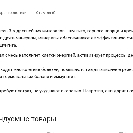
арактеристики
Отзывы (0)
есь 3-х древнейших минералов - шунгита, горного кварца и кр
г друга минералы, минералы обеспечивают её эффективную очи
шунгита.
ая смесь наполняет клетки энергией, активизирует процессы д
 уходят многолетние болезни, повышаются адаптационные резер
я гормональный баланс и иммунитет.
требуют затрат, не ухудшают экологию. Напротив, они дарят на
ндуемые товары