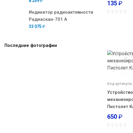
8 259
₽
135
₽
Индикатор радиоактивности
Радиаскан-701 А
33 075
₽
Последние фотографии
Код артикула:
Устройство
механизир
Пистолет 
650
₽