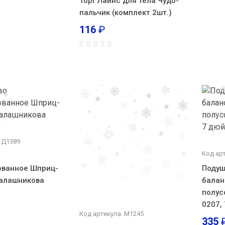
Торг Лайнс для тела Чудо-
пальчик (комплект 2шт.)
116
₽
 Д1389
Код ар
ованное Шприц-
Подуш
Калашникова
балан
полус
0207,
Код артикула: М1245
335