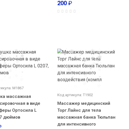
200
₽
тикула: М1867
Код артикула: Т1902
ка массажная
сировочная в виде
Массажер медицинский
феры Ортосила L
Торг Лайнс для тела
 7 дюймов
массажная банка Тюльпан
для интенсивного
₽