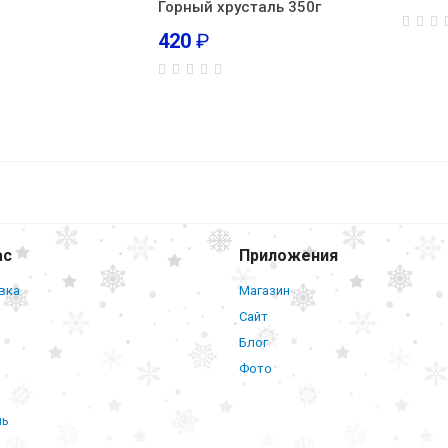
Горный хрусталь 350г
420
₽
Энергетическая смесь 380г
ас
Приложения
вка
Магазин
Сайт
Блог
Фото
нь