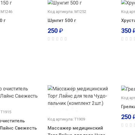
: М1246
Код артикула: М1252
Код ар
0 г
Шунгит 500 г
Хруст
250
₽
350
Код арт
Грелк
 Т1915
250
Код артикула: Т1909
очиститель
 Лайнс Свежесть
Массажер медицинский