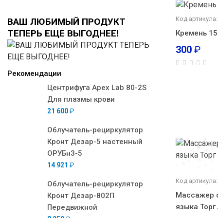
Код артикула
ВАШ ЛЮБИМЫЙ ПРОДУКТ
ТЕПЕРЬ ЕЩЕ ВЫГОДНЕЕ!
Кремень 15
300
₽
Рекомендации
Центрифуга Apex Lab 80-2S
Для плазмы крови
21 600
₽
Облучатель-рециркулятор
Кронт Дезар-5 настенный
ОРУБн3-5
14 921
₽
Код артикула:
Облучатель-рециркулятор
Массажер 
Кронт Дезар-802П
языка Торг
Передвижной