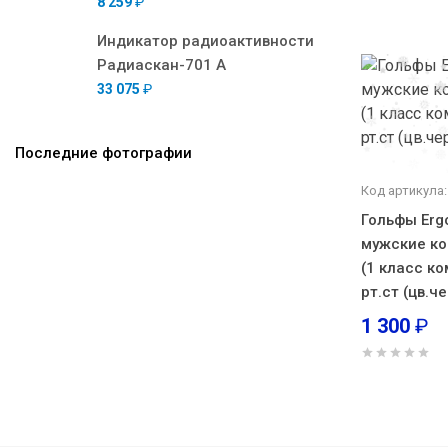
8 259
₽
Индикатор радиоактивности
Радиаскан-701 А
33 075
₽
Последние фотографии
Код артикула:
Гольфы Erg
мужские к
(1 класс ко
рт.ст (цв.
1 300
₽