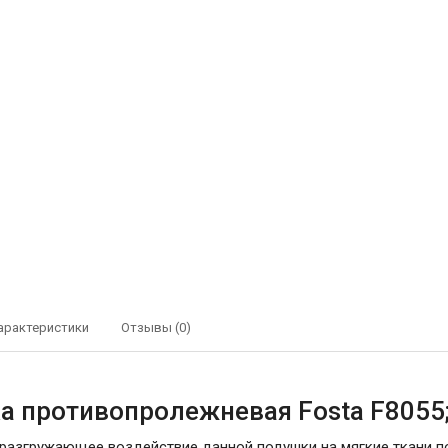
арактеристики
Отзывы (0)
а противопролежневая Fosta F8055
разгружающее воздействие данной подушки на мягкие ткани по