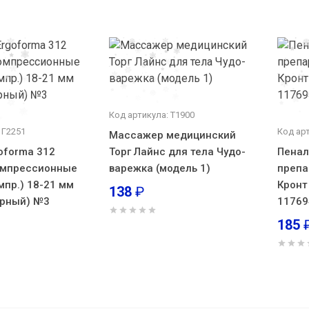
Код артикула: Т1900
 Г2251
Код ар
Массажер медицинский
oforma 312
Торг Лайнс для тела Чудо-
Пенал
омпрессионные
варежка (модель 1)
препа
мпр.) 18-21 мм
Кронт
138
₽
черный) №3
11769
185