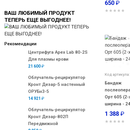
650
₽
ВАШ ЛЮБИМЫЙ ПРОДУКТ
ТЕПЕРЬ ЕЩЕ ВЫГОДНЕЕ!
Рекомендации
Центрифуга Apex Lab 80-2S
Для плазмы крови
21 600
₽
Код артикула:
Облучатель-рециркулятор
Бандаж
Кронт Дезар-5 настенный
послеопер
ОРУБн3-5
Орт 605 (2
14 921
₽
ширина - 2
Облучатель-рециркулятор
1 388
₽
Кронт Дезар-802П
Передвижной