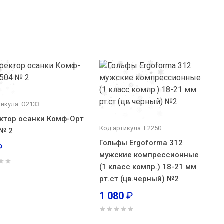
тикула: О2133
ктор осанки Комф-Орт
Код артикула: Г2250
 № 2
Гольфы Ergoforma 312
₽
мужские компрессионные
(1 класс компр.) 18-21 мм
рт.ст (цв.черный) №2
1 080
₽