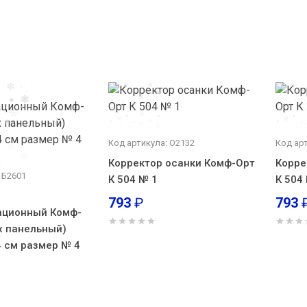
Код артикула: О2132
Код ар
Корректор осанки Комф-Орт
Корре
 Б2601
К 504 № 1
К 504
793
₽
793
ационный Комф-
-х панельный)
4 см размер № 4