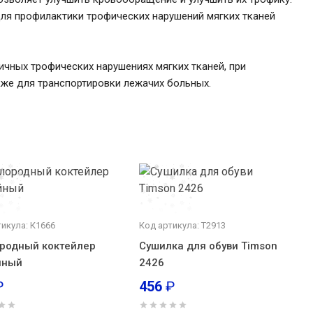
ля профилактики трофических нарушений мягких тканей
чных трофических нарушениях мягких тканей, при
же для транспортировки лежачих больных.
тикула: К1666
Код артикула: Т2913
родный коктейлер
Сушилка для обуви Timson
йный
2426
₽
456
₽