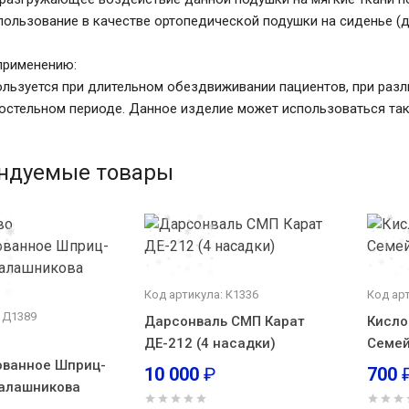
ользование в качестве ортопедической подушки на сиденье (д
применению:
льзуется при длительном обездвиживании пациентов, при разли
остельном периоде. Данное изделие может использоваться так
ндуемые товары
Код артикула: К1336
Код ар
 Д1389
Дарсонваль СМП Карат
Кисло
ДЕ-212 (4 насадки)
Семе
ованное Шприц-
10 000
₽
700
Калашникова