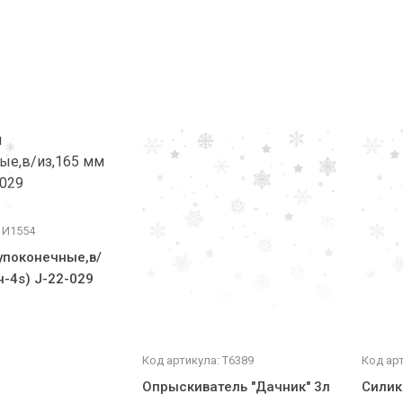
 И1554
поконечные,в/
н-4s) J-22-029
Код артикула: Т6389
Код арт
Опрыскиватель "Дачник" 3л
Силик