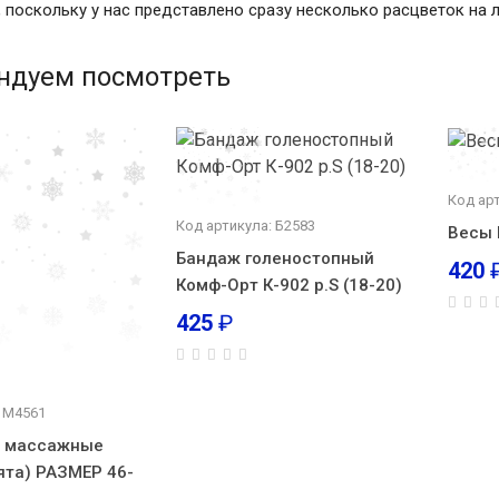
, поскольку у нас представлено сразу несколько расцветок на 
ндуем посмотреть
Код ар
Код артикула: Б2583
Весы 
Бандаж голеностопный
420
Комф-Орт К-902 р.S (18-20)
425
₽
: М4561
е массажные
ята) РАЗМЕР 46-