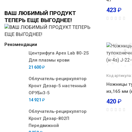
47
423
₽
ВАШ ЛЮБИМЫЙ ПРОДУКТ
ТЕПЕРЬ ЕЩЕ ВЫГОДНЕЕ!
Рекомендации
Центрифуга Apex Lab 80-2S
Для плазмы крови
21 600
₽
Код артикула:
Облучатель-рециркулятор
Ножницы ту
Кронт Дезар-5 настенный
из,165 мм (
ОРУБн3-5
14 921
₽
420
₽
Облучатель-рециркулятор
Кронт Дезар-802П
Передвижной