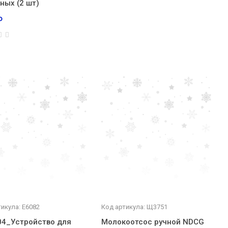
ных (2 шт)
₽
икула: E6082
Код артикула: Щ3751
04_Устройство для
Молокоотсос ручной NDСG