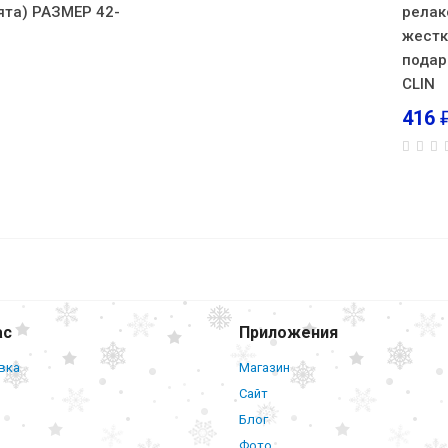
ята) РАЗМЕР 42-
релак
)
жестк
подар
CLIN
416
Каучук
массажные тапочки (Лаванда) РАЗМЕР 
ас
Приложения
вка
Магазин
Сайт
Блог
Фото