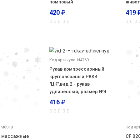
помповый
живот
420
₽
419
Код артикула: И4769
Рукав компрессионный
кругловязаный РККВ
"ЦК",вид 2 - рукав
удлиненный, размер №4
416
₽
: М6018
Код арт
е массажные
CF 02