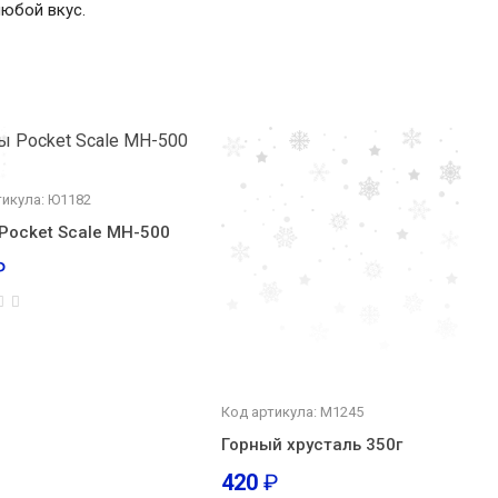
любой вкус.
тикула: Ю1182
Pocket Scale MH-500
₽
Код артикула: М1245
Горный хрусталь 350г
420
₽