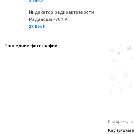
8 259
₽
Индикатор радиоактивности
Радиаскан-701 А
33 075
₽
Последние фотографии
Код артикула
Каучуковы