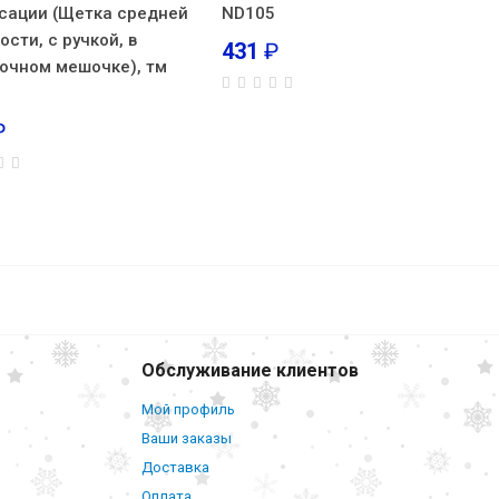
сации (Щетка средней
ND105
ости, с ручкой, в
431
₽
очном мешочке), тм
₽
овые
423
₽
В корзину
44-45
Обслуживание клиентов
Мой профиль
Ваши заказы
Доставка
Оплата