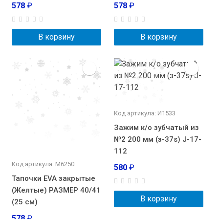
578
₽
578
₽
В корзину
В корзину
Код артикула: И1533
Зажим к/о зубчатый из
№2 200 мм (з-37s) J-17-
112
Код артикула: М6250
580
₽
Тапочки EVA закрытые
(Желтые) РАЗМЕР 40/41
В корзину
(25 см)
578
₽