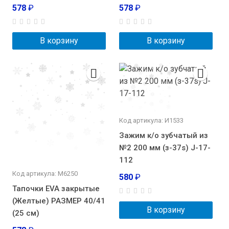
578
₽
578
₽
В корзину
В корзину
Код артикула: И1533
Зажим к/о зубчатый из
№2 200 мм (з-37s) J-17-
112
Код артикула: М6250
580
₽
Тапочки EVA закрытые
(Желтые) РАЗМЕР 40/41
В корзину
(25 см)