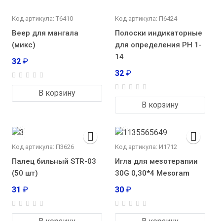
Код артикула: Т6410
Код артикула: П6424
Веер для мангала
Полоски индикаторные
(микс)
для определения РН 1-
14
32
₽
32
₽
В корзину
В корзину
Код артикула: П3626
Код артикула: И1712
Палец бильный STR-03
Игла для мезотерапии
(50 шт)
30G 0,30*4 Mesoram
31
₽
30
₽