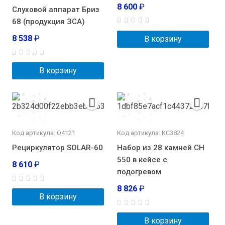
8 600
₽
Слуховой аппарат Бриз
68 (продукция ЗСА)
8 538
₽
В корзину
В корзину
Код артикула: О4121
Код артикула: КС3824
Рециркулятор SOLAR-60
Набор из 28 камней СН
550 в кейсе с
8 610
₽
подогревом
8 826
₽
В корзину
В корзину