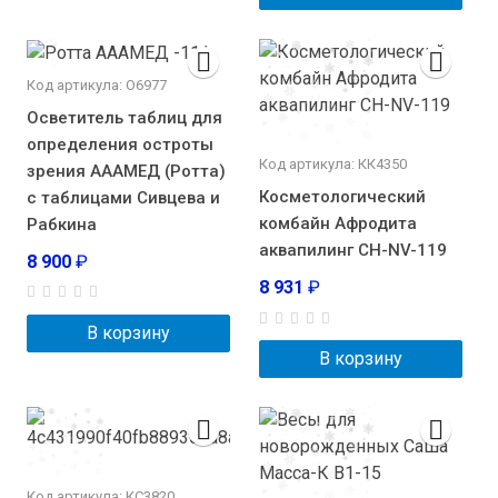
Код артикула: О6977
Осветитель таблиц для
определения остроты
Код артикула: КК4350
зрения АААМЕД (Ротта)
Косметологический
с таблицами Сивцева и
комбайн Афродита
Рабкина
аквапилинг CH-NV-119
8 900
₽
8 931
₽
В корзину
В корзину
Код артикула: КС3820